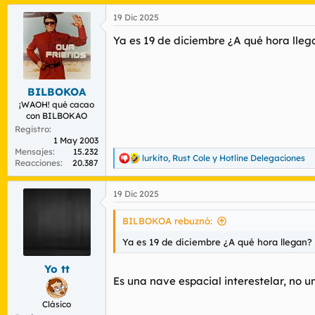
a
19 Dic 2025
c
c
Ya es 19 de diciembre ¿A qué hora lleg
i
o
n
e
s
BILBOKOA
:
¡WAOH! qué cacao
con BILBOKAO
Registro
1 May 2003
Mensajes
15.232
lurkito
,
Rust Cole
y
Hotline Delegaciones
R
Reacciones
20.387
e
a
19 Dic 2025
c
c
i
BILBOKOA rebuznó:
o
n
Ya es 19 de diciembre ¿A qué hora llegan?
e
s
Yo tt
:
Es una nave espacial interestelar, no u
Clásico