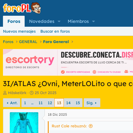
Foros
Novedades
Miembros
Nuevos mensajes
Buscar en foros
Foros
GENERAL
Foro General
3I/ATLAS ¿Ovni, MeterLOLito o que co
I
F
Häskelärk
25 Oct 2025
n
e
Ant.
1
…
11
12
13
14
15
Sig.
i
c
c
h
i
a
18 Dic 2025
a
d
d
e
Rust Cole rebuznó:
o
i