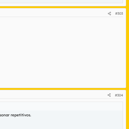
#303
#304
onar repetitivos.