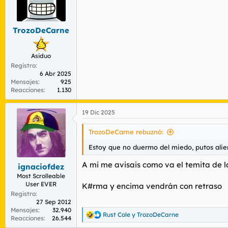
TrozoDeCarne
Asiduo
Registro
6 Abr 2025
Mensajes
925
Reacciones
1.130
19 Dic 2025
TrozoDeCarne rebuznó:
Estoy que no duermo del miedo, putos alie
A mi me avisais como va el temita de l
ignaciofdez
Most Scrolleable
User EVER
K#rma y encima vendrán con retraso
Registro
27 Sep 2012
Mensajes
32.940
Rust Cole
y
TrozoDeCarne
R
Reacciones
26.544
e