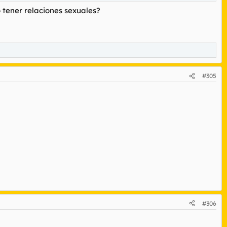
 tener relaciones sexuales?
#305
#306