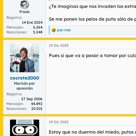
¿Te imaginas que nos invaden los extra
Freak
Registro
Se me ponen los pelos de puta sólo de 
14 Ene 2024
Mensajes
6.264
pai-mei
R
Reacciones
5.248
e
a
19 Dic 2025
c
c
Pues si que va a pasar a tomar por culo
i
o
n
e
s
cocreta2000
:
Maricón por
oposición
Registro
27 Sep 2006
Mensajes
44.892
Reacciones
20.501
19 Dic 2025
Estoy que no duermo del miedo, putos a