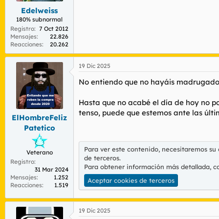
s
Edelweiss
:
180% subnormal
Registro
7 Oct 2012
Mensajes
22.826
Reacciones
20.262
19 Dic 2025
No entiendo que no hayáis madrugado p
Hasta que no acabé el día de hoy no p
tenso, puede que estemos ante las últi
ElHombreFeliz
Patetico
Para ver este contenido, necesitaremos su
Veterano
de terceros.
Registro
Para obtener información más detallada, c
31 Mar 2024
Mensajes
1.252
Aceptar cookies de terceros
Reacciones
1.519
19 Dic 2025