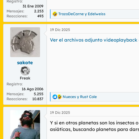
Registro
31 Ene 2009
Mensajes
2.253
TrozoDeCarne
y
Edelweiss
R
Reacciones
493
e
a
19 Dic 2025
c
c
Ver el archivos adjunto videoplayback 
i
o
n
e
s
sakote
:
Freak
Registro
16 Ago 2006
Mensajes
5.255
Nueces
y
Rust Cole
R
Reacciones
10.837
e
a
19 Dic 2025
c
c
Y si en otros planetas son los insectos
i
o
asiáticas, buscando planetas para darse
n
e