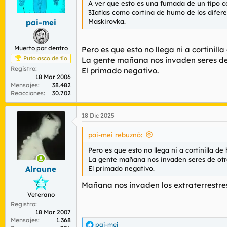
A ver que esto es una fumada de un tipo co
r
n
3Iatlas como cortina de humo de los difere
d
i
Maskirovka.
pai-mei
e
c
l
i
t
o
Muerto por dentro
Pero es que esto no llega ni a cortini
e
m
Puto asco de tío
La gente mañana nos invaden seres de 
a
Registro
El primado negativo.
18 Mar 2006
Mensajes
38.482
Reacciones
30.702
18 Dic 2025
pai-mei rebuznó:
Pero es que esto no llega ni a cortinilla 
La gente mañana nos invaden seres de otr
El primado negativo.
Alraune
Mañana nos invaden los extraterrestres
Veterano
Registro
18 Mar 2007
Mensajes
1.368
pai-mei