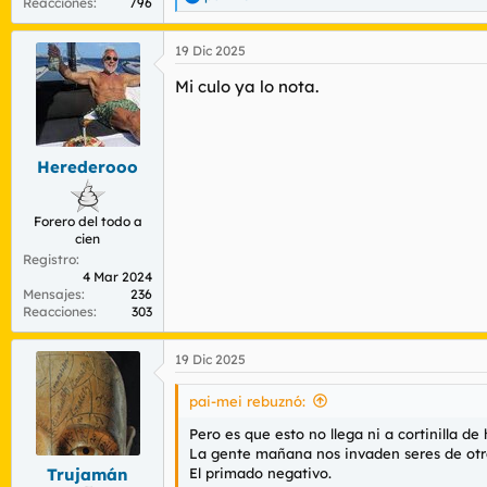
R
Reacciones
796
e
a
19 Dic 2025
c
c
Mi culo ya lo nota.
i
o
n
e
s
Herederooo
:
Forero del todo a
cien
Registro
4 Mar 2024
Mensajes
236
Reacciones
303
19 Dic 2025
pai-mei rebuznó:
Pero es que esto no llega ni a cortinilla 
La gente mañana nos invaden seres de otr
El primado negativo.
Trujamán