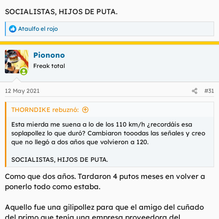
SOCIALISTAS, HIJOS DE PUTA.
Ataulfo el rojo
R
e
a
Pionono
c
c
Freak total
i
o
n
12 May 2021
#31
e
s
THORNDIKE rebuznó:
:
Esta mierda me suena a lo de los 110 km/h ¿recordáis esa
soplapollez lo que duró? Cambiaron tooodas las señales y creo
que no llegó a dos años que volvieron a 120.
SOCIALISTAS, HIJOS DE PUTA.
Como que dos años. Tardaron 4 putos meses en volver a
ponerlo todo como estaba.
Aquello fue una gilipollez para que el amigo del cuñado
del primo que tenía una empresa proveedora del