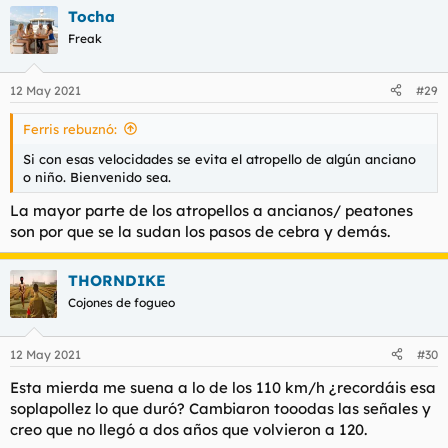
a
Tocha
c
c
Freak
i
o
n
12 May 2021
#29
e
s
Ferris rebuznó:
:
Si con esas velocidades se evita el atropello de algún anciano
o niño. Bienvenido sea.
La mayor parte de los atropellos a ancianos/ peatones
son por que se la sudan los pasos de cebra y demás.
THORNDIKE
Cojones de fogueo
12 May 2021
#30
Esta mierda me suena a lo de los 110 km/h ¿recordáis esa
soplapollez lo que duró? Cambiaron tooodas las señales y
creo que no llegó a dos años que volvieron a 120.