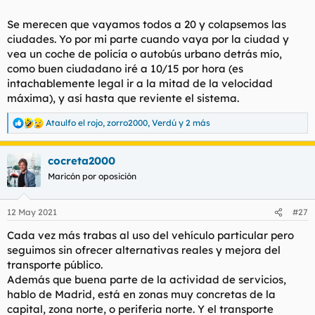
l
i
Se merecen que vayamos todos a 20 y colapsemos las
t
o
e
ciudades. Yo por mi parte cuando vaya por la ciudad y
m
vea un coche de policía o autobús urbano detrás mío,
a
como buen ciudadano iré a 10/15 por hora (es
intachablemente legal ir a la mitad de la velocidad
máxima), y así hasta que reviente el sistema.
Ataulfo el rojo
,
zorro2000
,
Verdú
y 2 más
R
e
a
cocreta2000
c
c
Maricón por oposición
i
o
n
12 May 2021
#27
e
s
Cada vez más trabas al uso del vehículo particular pero
:
seguimos sin ofrecer alternativas reales y mejora del
transporte público.
Además que buena parte de la actividad de servicios,
hablo de Madrid, está en zonas muy concretas de la
capital, zona norte, o periferia norte. Y el transporte