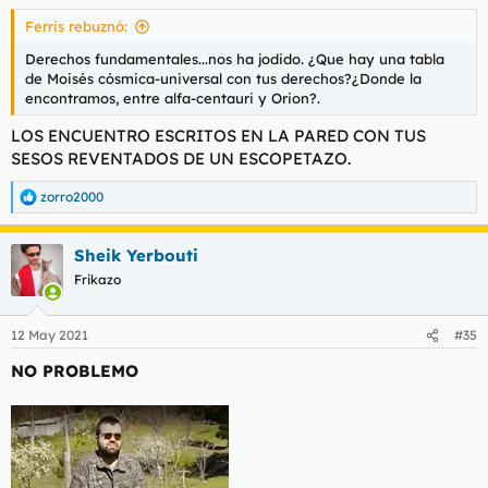
Ferris rebuznó:
Derechos fundamentales...nos ha jodido. ¿Que hay una tabla
de Moisés cósmica-universal con tus derechos?¿Donde la
encontramos, entre alfa-centauri y Orion?.
LOS ENCUENTRO ESCRITOS EN LA PARED CON TUS
SESOS REVENTADOS DE UN ESCOPETAZO.
zorro2000
R
e
a
Sheik Yerbouti
c
c
Frikazo
i
o
n
12 May 2021
#35
e
s
NO PROBLEMO
: