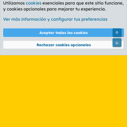
Utilizamos
cookies
esenciales para que este sitio funcione,
y cookies opcionales para mejorar tu experiencia.
Foro General
Ver más información y configurar tus preferencias
Cookies
PL OLDSTYLE AMARILLO
Cambiar fuente
Español (ES)
Arri
Aceptar todas las cookies
Contáctanos
Términos y reglas
Política de privacidad
Ayuda
R
Pie
S
Rechazar cookies opcionales
S
®
Community platform by XenForo
© 2010-2026 XenForo Ltd.