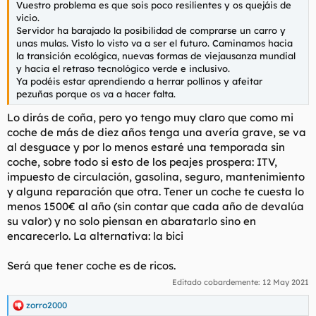
Vuestro problema es que sois poco resilientes y os quejáis de
vicio.
Servidor ha barajado la posibilidad de comprarse un carro y
unas mulas. Visto lo visto va a ser el futuro. Caminamos hacia
la transición ecológica, nuevas formas de viejausanza mundial
y hacia el retraso tecnológico verde e inclusivo.
Ya podéis estar aprendiendo a herrar pollinos y afeitar
pezuñas porque os va a hacer falta.
Lo dirás de coña, pero yo tengo muy claro que como mi
coche de más de diez años tenga una avería grave, se va
al desguace y por lo menos estaré una temporada sin
coche, sobre todo si esto de los peajes prospera: ITV,
impuesto de circulación, gasolina, seguro, mantenimiento
y alguna reparación que otra. Tener un coche te cuesta lo
menos 1500€ al año (sin contar que cada año de devalúa
su valor) y no solo piensan en abaratarlo sino en
encarecerlo. La alternativa: la bici
Será que tener coche es de ricos.
Editado cobardemente:
12 May 2021
zorro2000
R