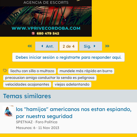
Primero
Último
Ant.
2 de 4
Sig.
Debes iniciar sesión o registrarte para responder aquí.
E
liachu con silla o multazo
mundele más rápido en burro
t
precausion amigo conductor la senda es peligrosa
i
velocidades acojonantes
viejas adelantando
q
u
Temas similares
e
t
los "hamijos" americanos nos estan espiando,
a
s
por nuestra seguridad
SPETNAZ
Foro Política
Masunos
6
11 Nov 2013