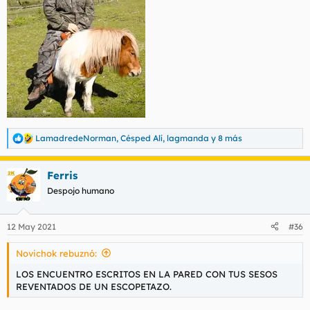
LamadredeNorman
,
Césped Alí
,
lagmanda
y 8 más
R
e
a
Ferris
c
c
Despojo humano
i
o
n
12 May 2021
#36
e
s
Novichok rebuznó:
:
LOS ENCUENTRO ESCRITOS EN LA PARED CON TUS SESOS
REVENTADOS DE UN ESCOPETAZO.