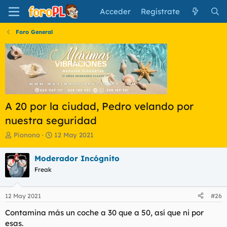
Acceder
Regístrate
Foro General
A 20 por la ciudad, Pedro velando por
nuestra seguridad
I
F
Pionono
12 May 2021
n
e
i
c
Moderador Incógnito
c
h
Freak
i
a
a
d
d
e
12 May 2021
#26
o
i
r
n
Contamina más un coche a 30 que a 50, así que ni por
d
i
esas.
e
c