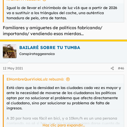
Igual lo de llevar el chirimbolo de luz v16 que a partir de 2026
va a sustituir a los triángulos del coche, una auténtica
tomadura de pelo, otra de tantas.
Familiares y amiguetes de políticos fabricando/
importando/ vendiendo esas mierdas...
BAILARÉ SOBRE TU TUMBA
Conspirotaggeanoico
12 May 2021
#46
ElHombreQueViolaLulz rebuznó:
Está claro que la densidad en las ciudades cada vez es mayor y
ante la necesidad de moverse de los ciudadanos los políticos
optan por no solucionar el problema que afecta directamente
al ciudadano, sino por solucionar su problema de falta de
ingresos.
A 20 por hora vas fácil en bici, y a 10km/h es un una persona
corriendo, no sé si hay que ser ingeniero para darse cuenta de
Haz clic para expandir...