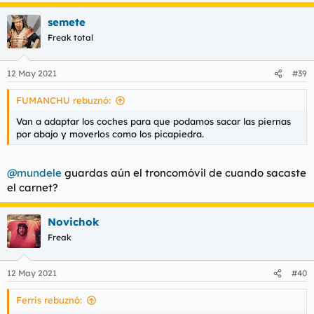
a
semete
c
c
Freak total
i
o
n
12 May 2021
#39
e
s
FUMANCHU rebuznó:
:
Van a adaptar los coches para que podamos sacar las piernas
por abajo y moverlos como los picapiedra.
@mundele
guardas aún el troncomóvil de cuando sacaste
el carnet?
Novichok
Freak
12 May 2021
#40
Ferris rebuznó: