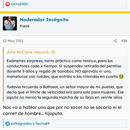
zorro2000
R
e
a
Moderador Incógnito
c
c
Freak
i
o
n
12 May 2021
#38
e
s
John McClane rebuznó:
:
Exámenes sorpresa, tanto práctico como teórico, para los
conductores cada x tiempo. Si suspendes retirada del permiso
durante 5 años y regalo de bonobús. NO aprováis ni uno,
mamelucos con ruedas, que entráis a las rotondas en cuarta
Todavía recuerdo a Baltasar, un señor mayor de mi pueblo, que
decía que el límite de velocidad era para solo para mujeres. Ese
joputa no movió la segunda marcha de su ibiza en veinte años.
Nos va a hablar uno que por no sacar no se sacaría ni el
carnet de hombre... hijoputa.
saltagradas
y
liachu69
R
e