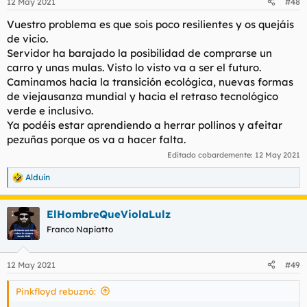
12 May 2021
#48
Vuestro problema es que sois poco resilientes y os quejáis
de vicio.
Servidor ha barajado la posibilidad de comprarse un
carro y unas mulas. Visto lo visto va a ser el futuro.
Caminamos hacia la transición ecológica, nuevas formas
de viejausanza mundial y hacia el retraso tecnológico
verde e inclusivo.
Ya podéis estar aprendiendo a herrar pollinos y afeitar
pezuñas porque os va a hacer falta.
Editado cobardemente:
12 May 2021
Alduin
R
e
a
ElHombreQueViolaLulz
c
c
Franco Napiatto
i
o
n
12 May 2021
#49
e
s
Pinkfloyd rebuznó:
: