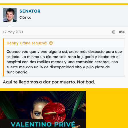
e
a
SENATOR
c
c
Clásico
i
o
n
12 May 2021
#50
e
s
Denny Crane rebuznó:
:
Cuando veo que viene alguno así, cruzo más despacio para que
se joda. Lo mismo un día me sale rana la jugada y acabo en el
hospital con dos rodillas menos y una contusión cerebral, con
suerte me dan un % de discapacidad alto y pillo plaza de
funcionario.
Aquí te llegamos a dar por muerto. Not bad.