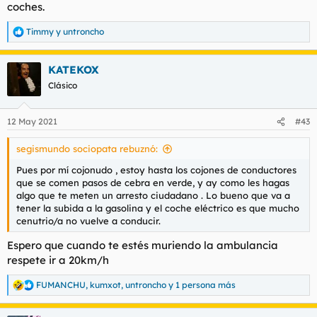
coches.
Timmy
y
untroncho
R
e
a
KATEKOX
c
c
Clásico
i
o
n
12 May 2021
#43
e
s
segismundo sociopata rebuznó:
:
Pues por mí cojonudo , estoy hasta los cojones de conductores
que se comen pasos de cebra en verde, y ay como les hagas
algo que te meten un arresto ciudadano . Lo bueno que va a
tener la subida a la gasolina y el coche eléctrico es que mucho
cenutrio/a no vuelve a conducir.
Espero que cuando te estés muriendo la ambulancia
respete ir a 20km/h
FUMANCHU
,
kumxot
,
untroncho
y 1 persona más
R
e
a