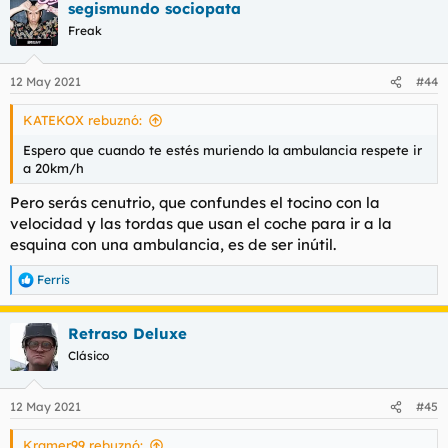
segismundo sociopata
c
c
Freak
i
o
n
12 May 2021
#44
e
s
KATEKOX rebuznó:
:
Espero que cuando te estés muriendo la ambulancia respete ir
a 20km/h
Pero serás cenutrio, que confundes el tocino con la
velocidad y las tordas que usan el coche para ir a la
esquina con una ambulancia, es de ser inútil.
Ferris
R
e
a
Retraso Deluxe
c
c
Clásico
i
o
n
12 May 2021
#45
e
s
Kramer99 rebuznó:
: