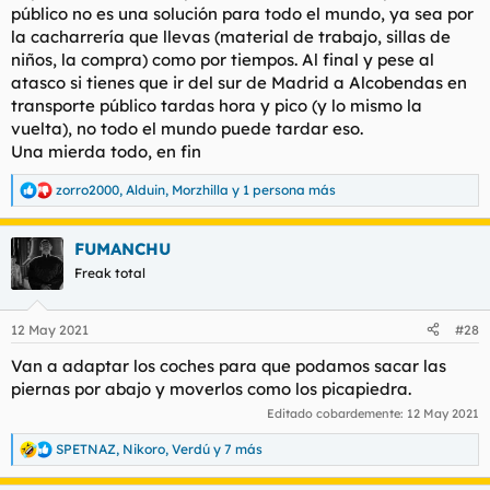
público no es una solución para todo el mundo, ya sea por
la cacharrería que llevas (material de trabajo, sillas de
niños, la compra) como por tiempos. Al final y pese al
atasco si tienes que ir del sur de Madrid a Alcobendas en
transporte público tardas hora y pico (y lo mismo la
vuelta), no todo el mundo puede tardar eso.
Una mierda todo, en fin
zorro2000
,
Alduin
,
Morzhilla
y 1 persona más
R
e
a
FUMANCHU
c
c
Freak total
i
o
n
12 May 2021
#28
e
s
Van a adaptar los coches para que podamos sacar las
:
piernas por abajo y moverlos como los picapiedra.
Editado cobardemente:
12 May 2021
SPETNAZ
,
Nikoro
,
Verdú
y 7 más
R
e