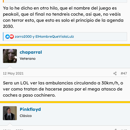
eso.
Ya lo he dicho en otro hilo, que el nombre del juego es
Igual habría que fomentar el transporte individual como los
peakoil, que al final no tendreis coche, así que, no veáis
patines, bicis, patinetes, etc. en vez de estar tocando los
con terror esto, que esto es solo el principio de la agenda
cojones con reducciones de velocidad, para que al finar te
2030.
obliguen a ir a la misma velocidad que va una persona
andando.
zorro2000
y
ElHombreQueViolaLulz
R
e
a
chaparral
c
c
Veterano
i
o
n
12 May 2021
#47
e
s
Sera un LOL ver las ambulancias circulando a 30km/h, o
:
ver como tratan de hacerse paso por el mega atasco de
coches a paso cochinero.
Pinkfloyd
Clásico