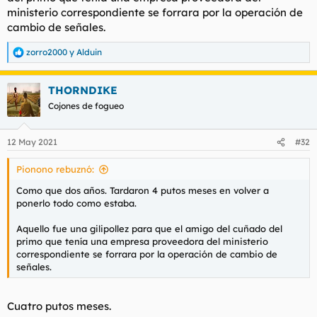
ministerio correspondiente se forrara por la operación de
cambio de señales.
zorro2000
y
Alduin
R
e
a
THORNDIKE
c
c
Cojones de fogueo
i
o
n
12 May 2021
#32
e
s
Pionono rebuznó:
:
Como que dos años. Tardaron 4 putos meses en volver a
ponerlo todo como estaba.
Aquello fue una gilipollez para que el amigo del cuñado del
primo que tenía una empresa proveedora del ministerio
correspondiente se forrara por la operación de cambio de
señales.
Cuatro putos meses.