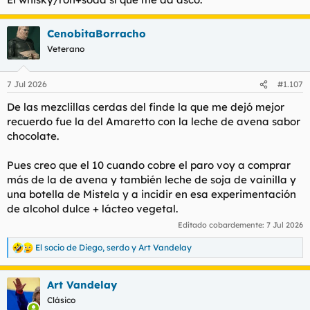
CenobitaBorracho
Veterano
7 Jul 2026
#1.107
De las mezclillas cerdas del finde la que me dejó mejor
recuerdo fue la del Amaretto con la leche de avena sabor
chocolate.
Pues creo que el 10 cuando cobre el paro voy a comprar
más de la de avena y también leche de soja de vainilla y
una botella de Mistela y a incidir en esa experimentación
de alcohol dulce + lácteo vegetal.
Editado cobardemente:
7 Jul 2026
El socio de Diego
,
serdo
y
Art Vandelay
R
e
a
Art Vandelay
c
c
Clásico
i