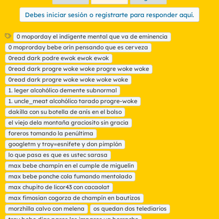
Debes iniciar sesión o registrarte para responder aquí.
E
0 moporday el indigente mental que va de eminencia
t
0 moprorday bebe orín pensando que es cerveza
i
0read dark podre ewok ewok ewok
q
0read dark progre woke woke progre woke woke
u
0read dark progre woke woke woke woke
e
t
1. leger alcohólico demente subnormal
a
1. uncle_meat alcohólico tarado progre-woke
s
dakilla con su botella de anís en el bolso
el viejo dela montaña graciosito sin gracia
foreros tomando la penúltima
googletm y troy=esnifete y don pimplón
lo que pasa es que es ustec sarasa
max bebe champín en el cumple de miguelín
max bebe ponche cola fumando mentolado
max chupito de licor43 con cacaolat
max fimosian cogorza de champín en bautizos
morzhilla calvo con melena
os quedan dos telediarios