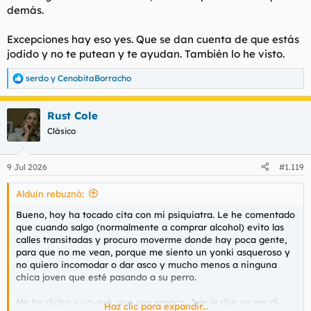
demás.
Excepciones hay eso yes. Que se dan cuenta de que estás
jodido y no te putean y te ayudan. También lo he visto.
serdo
y
CenobitaBorracho
R
e
a
Rust Cole
c
c
Clásico
i
o
n
9 Jul 2026
#1.119
e
s
Alduin rebuznó:
:
Bueno, hoy ha tocado cita con mi psiquiatra. Le he comentado
que cuando salgo (normalmente a comprar alcohol) evito las
calles transitadas y procuro moverme donde hay poca gente,
para que no me vean, porque me siento un yonki asqueroso y
no quiero incomodar o dar asco y mucho menos a ninguna
chica joven que esté pasando a su perro.
Me ha dicho y yo qué, que soy marica. Jeje le dije ya me di
Haz clic para expandir...