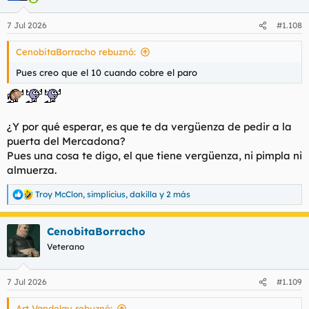
o
n
7 Jul 2026
#1.108
e
s
CenobitaBorracho rebuznó:
:
Pues creo que el 10 cuando cobre el paro
¿Y por qué esperar, es que te da vergüenza
de pedir
a la
puerta del Mercadona?
Pues una cosa te digo, el que tiene vergüenza, ni pimpla ni
almuerza.
Troy McClon
,
simplicius
,
dakilla
y 2 más
R
e
a
CenobitaBorracho
c
c
Veterano
i
o
n
7 Jul 2026
#1.109
e
s
Art Vandelay rebuznó:
: