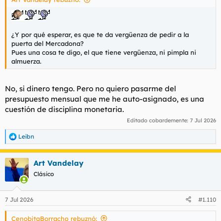
¿Y por qué esperar, es que te da vergüenza
de pedir
a la
puerta del Mercadona?
Pues una cosa te digo, el que tiene vergüenza, ni pimpla ni
almuerza.
No, si dinero tengo. Pero no quiero pasarme del
presupuesto mensual que me he auto-asignado, es una
cuestión de disciplina monetaria.
Editado cobardemente:
7 Jul 2026
Leibn
R
e
a
Art Vandelay
c
c
Clásico
i
o
n
7 Jul 2026
#1.110
e
s
CenobitaBorracho rebuznó:
: