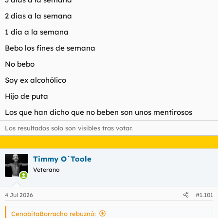
t
o
e
2 dias a la semana
m
a
1 dia a la semana
Bebo los fines de semana
No bebo
Soy ex alcohólico
Hijo de puta
Los que han dicho que no beben son unos mentirosos
Los resultados solo son visibles tras votar.
Timmy O´Toole
Veterano
4 Jul 2026
#1.101
CenobitaBorracho rebuznó: