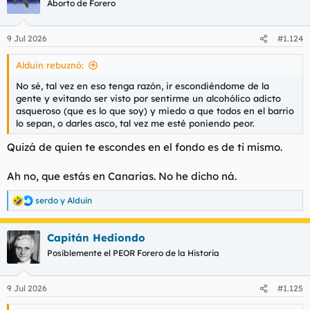
Aborto de Forero
i
o
n
9 Jul 2026
#1.124
e
s
Alduin rebuznó:
:
No sé, tal vez en eso tenga razón, ir escondiéndome de la
gente y evitando ser visto por sentirme un alcohólico adicto
asqueroso (que es lo que soy) y miedo a que todos en el barrio
lo sepan, o darles asco, tal vez me esté poniendo peor.
Quizá de quien te escondes en el fondo es de ti mismo.
Ah no, que estás en Canarias. No he dicho ná.
serdo
y
Alduin
R
e
a
Capitán Hediondo
c
c
Posiblemente el PEOR Forero de la Historia
i
o
n
9 Jul 2026
#1.125
e
s