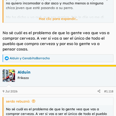
no quiero incomodar o dar asco y mucho menos a ninguna
chica joven que esté pasando a su perro.
Me ha dicho y yo qué, que soy marica. Jeje le dije ya me di
Haz clic para expandir...
cuenta desde el primer momento. Y que ser marica es normal,
ser un drogadicto no lo es.
No sé cuál es el problema de que la gente vea que vas a
Me dijo que eso es una enfermedad y tal y nosequé que tiene
comprar cerveza. A ver si vas a ser el único de todo el
que ser aceptada o algo así.
pueblo que compra cerveza y por eso la gente va a
pensar cosas.
Le dije que no quiero ser conocido como el borracho yonkarra
del barrio, que la gente se da cuenta de todo.
Alduin
y
CenobitaBorracho
R
que vaya por la
e
Pues me ha recomendado
a
Alduin
c
calle transitada
,
en vez de ir por la calle de
c
Frikazo
i
atrás de donde vivo, que suele estar casi vacia. No sé la lógica
o
de eso. Será para que no me vuelva más loco y aislado.
n
9 Jul 2026
#1.118
e
Las adiciones y el aislamiento amics.
s
serdo rebuznó:
:
No sé cuál es el problema de que la gente vea que vas a
comprar cerveza. A ver si vas a ser el único de todo el pueblo