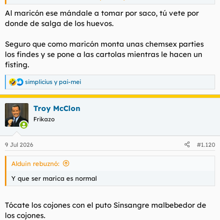
cuenta desde el primer momento. Y que ser marica es normal,
ser un drogadicto no lo es.
Al maricón ese mándale a tomar por saco, tú vete por
donde de salga de los huevos.
Me dijo que eso es una enfermedad y tal y nosequé que tiene
que ser aceptada o algo así.
Seguro que como maricón monta unas chemsex parties
los findes y se pone a las cartolas mientras le hacen un
Le dije que no quiero ser conocido como el borracho yonkarra
fisting.
del barrio, que la gente se da cuenta de todo.
que vaya por la
simplicius
y
pai-mei
R
Pues me ha recomendado
e
calle transitada
a
,
en vez de ir por la calle de
Troy McClon
c
c
atrás de donde vivo, que suele estar casi vacia. No sé la lógica
Frikazo
i
de eso. Será para que no me vuelva más loco y aislado.
o
n
Las adiciones y el aislamiento amics.
9 Jul 2026
#1.120
e
s
Alduin rebuznó:
:
Y que ser marica es normal
Tócate los cojones con el puto Sinsangre malbebedor de
los cojones.