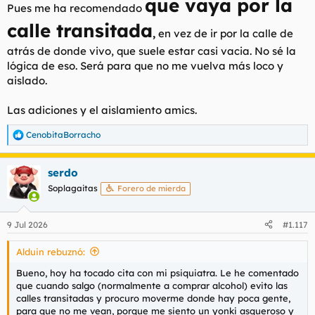
que vaya por la
Pues me ha recomendado
calle transitada
,
en vez de ir por la calle de
atrás de donde vivo, que suele estar casi vacia. No sé la
lógica de eso. Será para que no me vuelva más loco y
aislado.
Las adiciones y el aislamiento amics.
CenobitaBorracho
R
e
a
serdo
c
c
Soplagaitas
Forero de mierda
i
o
n
9 Jul 2026
#1.117
e
s
Alduin rebuznó:
:
Bueno, hoy ha tocado cita con mi psiquiatra. Le he comentado
que cuando salgo (normalmente a comprar alcohol) evito las
calles transitadas y procuro moverme donde hay poca gente,
para que no me vean, porque me siento un yonki asqueroso y