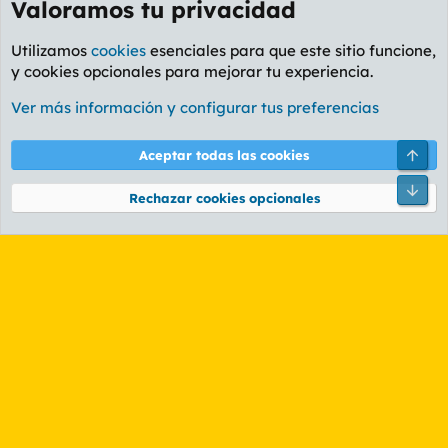
Valoramos tu privacidad
Utilizamos
cookies
esenciales para que este sitio funcione,
y cookies opcionales para mejorar tu experiencia.
Foro General
Ver más información y configurar tus preferencias
Cookies
PL OLDSTYLE AMARILLO
Cambiar fuente
Español (ES)
Arri
Aceptar todas las cookies
Contáctanos
Términos y reglas
Política de privacidad
Ayuda
R
Pie
S
Rechazar cookies opcionales
S
®
Community platform by XenForo
© 2010-2026 XenForo Ltd.