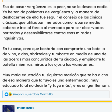
Eso de pasar vergüenza es lo peor, no se lo deseo a nadie.
Yo he tenido poblemas de vergüenza y la manera de
deshacerme de ella fue seguir el consejo de los cínicos
clásicos, que utilizaban métodos como raparse media
cabeza e irse al foro o al mercado para ser observados
por todos y desensibilizarse contra esas miradas
inquisitivas.
En tu caso, creo que bastaría con comprarte una botella
de vino, o dos, abrírtelas y tumbarte en medio de una de
las aceras más concurridas de tu ciudad, y empinarte la
botella mientras miras a los ojos a los viandantes.
Muy mala educación tu siquiatra maricón que te ha dicho
de esa manera que lo tuyo es una enfermedad, muy
educado tú al no decirle "y tuyo más", eres un gentlemam.
simplicius
,
serdo
y
Morzhilla
R
e
a
manazas
c
c