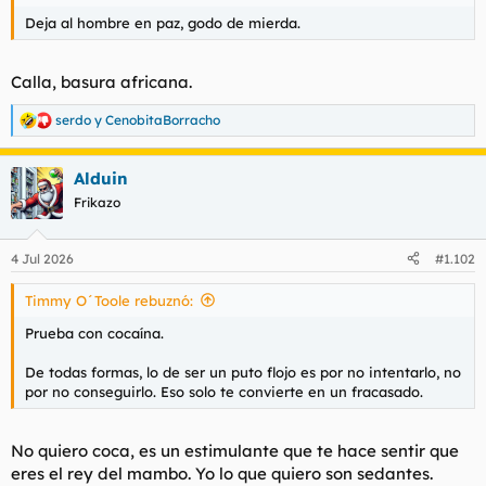
Deja al hombre en paz, godo de mierda.
Calla, basura africana.
serdo
y
CenobitaBorracho
R
e
a
Alduin
c
c
Frikazo
i
o
n
4 Jul 2026
#1.102
e
s
Timmy O´Toole rebuznó:
:
Prueba con cocaína.
De todas formas, lo de ser un puto flojo es por no intentarlo, no
por no conseguirlo. Eso solo te convierte en un fracasado.
No quiero coca, es un estimulante que te hace sentir que
eres el rey del mambo. Yo lo que quiero son sedantes.