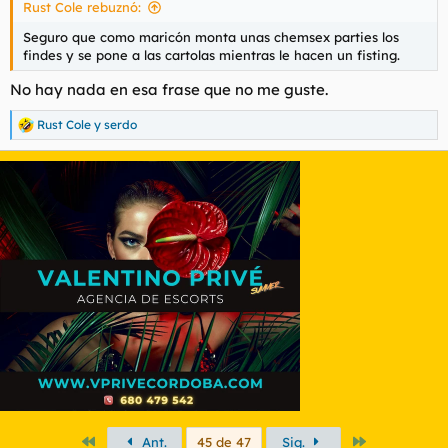
Rust Cole rebuznó:
:
Seguro que como maricón monta unas chemsex parties los
findes y se pone a las cartolas mientras le hacen un fisting.
No hay nada en esa frase que no me guste.
Rust Cole
y
serdo
R
e
a
c
c
i
o
n
e
s
:
Primero
Último
Ant.
45 de 47
Sig.