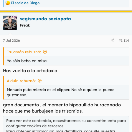
El socio de Diego
R
e
a
segismundo sociopata
c
c
Freak
i
o
n
7 Jul 2026
#1.114
e
s
Trujamán rebuznó:
:
Yo sólo bebo en misa.
Has vuelto a la ortodoxia
Alduin rebuznó:
Menuda puta mierda es el clipper. No sé a quien le puede
gustar eso.
gran documento , el momento hipoaullido huracanado
hace que me burbujeen las trisomías.
Para ver este contenido, necesitaremos su consentimiento para
configurar cookies de terceros.
Para obtener información más detallada, consulte nuestra