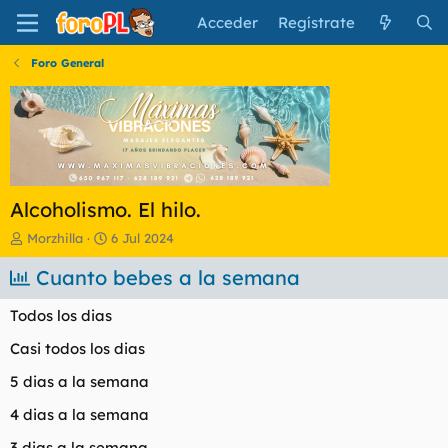
Acceder
Regístrate
Foro General
Alcoholismo. El hilo.
I
F
Morzhilla
6 Jul 2024
n
e
i
Cuanto bebes a la semana
c
c
h
i
a
Todos los dias
a
d
d
e
Casi todos los dias
o
i
5 dias a la semana
r
n
d
i
4 dias a la semana
e
c
l
i
3 dias a la semana