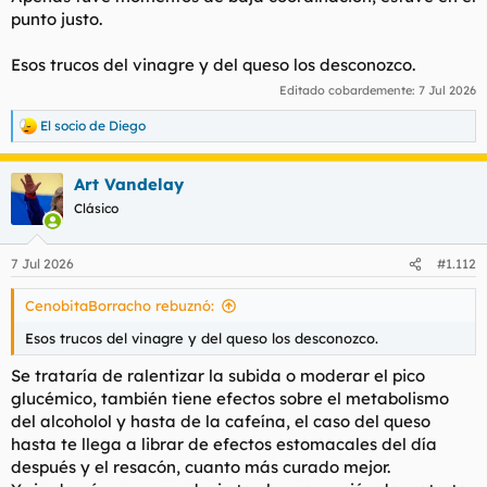
punto justo.
Esos trucos del vinagre y del queso los desconozco.
Editado cobardemente:
7 Jul 2026
El socio de Diego
R
e
a
Art Vandelay
c
c
Clásico
i
o
n
7 Jul 2026
#1.112
e
s
CenobitaBorracho rebuznó:
:
Esos trucos del vinagre y del queso los desconozco.
Se trataría de ralentizar la subida o moderar el pico
glucémico, también tiene efectos sobre el metabolismo
del alcoholol y hasta de la cafeína, el caso del queso
hasta te llega a librar de efectos estomacales del día
después y el resacón, cuanto más curado mejor.