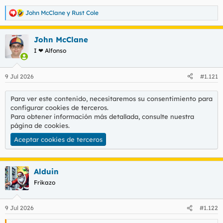
John McClane
y
Rust Cole
R
e
a
John McClane
c
c
I ❤ Alfonso
i
o
n
9 Jul 2026
#1.121
e
s
:
Para ver este contenido, necesitaremos su consentimiento para
configurar cookies de terceros.
Para obtener información más detallada, consulte nuestra
página de cookies
.
Aceptar cookies de terceros
Alduin
Frikazo
9 Jul 2026
#1.122