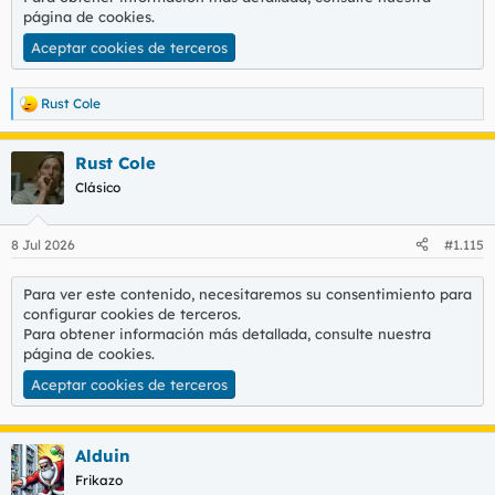
página de cookies
.
Aceptar cookies de terceros
Rust Cole
R
e
a
Rust Cole
c
c
Clásico
i
o
n
8 Jul 2026
#1.115
e
s
:
Para ver este contenido, necesitaremos su consentimiento para
configurar cookies de terceros.
Para obtener información más detallada, consulte nuestra
página de cookies
.
Aceptar cookies de terceros
Alduin
Frikazo