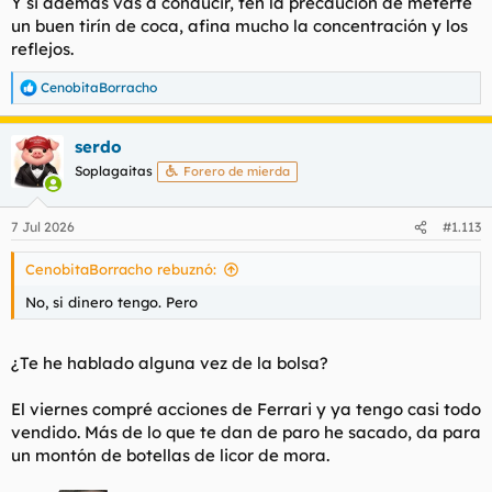
Y si además vas a conducir, ten la precaución de meterte
un buen tirín de coca, afina mucho la concentración y los
reflejos.
CenobitaBorracho
R
e
a
serdo
c
c
Soplagaitas
Forero de mierda
i
o
n
7 Jul 2026
#1.113
e
s
CenobitaBorracho rebuznó:
:
No, si dinero tengo. Pero
¿Te he hablado alguna vez de la bolsa?
El viernes compré acciones de Ferrari y ya tengo casi todo
vendido. Más de lo que te dan de paro he sacado, da para
un montón de botellas de licor de mora.