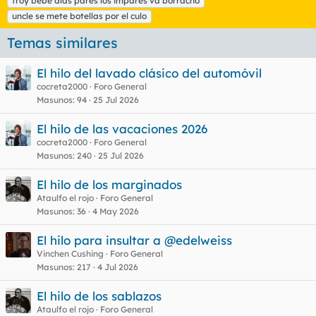
troy bebe días pares los impares va borracho
uncle se mete botellas por el culo
Temas similares
El hilo del lavado clásico del automóvil
cocreta2000
Foro General
Masunos
94
25 Jul 2026
El hilo de las vacaciones 2026
cocreta2000
Foro General
Masunos
240
25 Jul 2026
El hilo de los marginados
Ataulfo el rojo
Foro General
Masunos
36
4 May 2026
El hilo para insultar a @edelweiss
Vinchen Cushing
Foro General
Masunos
217
4 Jul 2026
El hilo de los sablazos
Ataulfo el rojo
Foro General