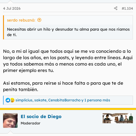
o
n
4 Jul 2026
#1.104
e
s
serdo rebuznó:
:
Necesitas abrir un hilo y desnudar tu alma para que nos riamos
de ti.
No, a mi al igual que todos aquí se me va conociendo a lo
largo de los años, en los posts, y leyendo entre líneas. Aquí
ya todos sabemos más o menos como es cada uno, el
primer ejemplo eres tu.
Asi estamos, para reírse si hace falta o para que te de
penita también.
simplicius
,
sakote
,
CenobitaBorracho
y 1 persona más
R
e
a
El socio de Diego
c
c
Moderador
i
o