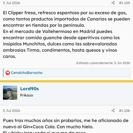
n
5 Jul 2026
#1.105
e
s
El Clipper fresa, refresco espantoso por su exceso de gas,
:
como tantos productos importados de Canarias se pueden
encontrar en tiendas por la península.
En el mercado de Vallehermoso en Madrid puedes
encontrar comida guanche desde aperitivos como los
insípidos Munchitos, dulces como las sobrevaloradas
ambrosías Tirma, condimentos, hasta quesos y vinos
caros.
Editado cobardemente:
5 Jul 2026
CenobitaBorracho
R
e
a
Lord90s
c
c
Frikazo
i
o
n
5 Jul 2026
#1.106
e
s
Pues tras muchos años sin probarlos, me he aficionado de
:
nuevo al Gin+Coca Cola. Con mucho hielo.
El whisky/ron+soda sí que me da asco.