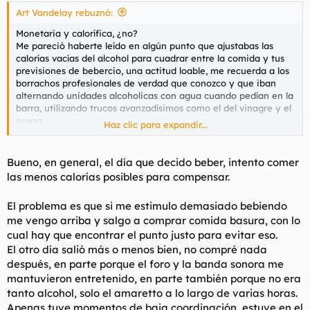
Art Vandelay rebuznó:
Monetaria y calorífica, ¿no?
Me pareció haberte leído en algún punto que ajustabas las
calorías vacías del alcohol para cuadrar entre la comida y tus
previsiones de bebercio, una actitud loable, me recuerda a los
borrachos profesionales de verdad que conozco y que iban
alternando unidades alcoholicas con agua cuando pedían en la
barra, utilizando trucos avanzadísimos como el del vinagre y el
queso.
Haz clic para expandir...
Vuelve al hilo del ayuno de
agua
vino y cuéntalo, vamos a por
otra vuelta de tuerca de lol
Bueno, en general, el día que decido beber, intento comer
las menos calorías posibles para compensar.
El problema es que si me estimulo demasiado bebiendo
me vengo arriba y salgo a comprar comida basura, con lo
cual hay que encontrar el punto justo para evitar eso.
El otro día salió más o menos bien, no compré nada
después, en parte porque el foro y la banda sonora me
mantuvieron entretenido, en parte también porque no era
tanto alcohol, solo el amaretto a lo largo de varias horas.
Apenas tuve momentos de baja coordinación, estuve en el