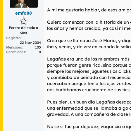
r
n
d
i
A mi me gustaría hablar, de esos amigo
emfo88
e
c
l
i
Quiero comenzar, con la historia de un
t
o
Forero del todo a
los años y hemos crecido, ya casi ni m
e
cien
m
Registro
a
Creo que se llamaba José María, y dig
22 Nov 2004
iba y venía, y de vez en cuando le salí
Mensajes
105
Reacciones
0
Legañas era uno de los miembros más p
porque fueran gente rica, sino porque 
siempre los mejores juguetes (los Clicks
y cambiaba de peinado con frecuencia (p
acercaban porque tenía los ojos verdes
nos burlábamos cruelmente de sus tics
Pues bien, un buen día Legañas desapa
una enfermedad que se llamaba algo as
gravedad. A una compañera de clase le 
No se si fue por dejadez, vagancia o ig