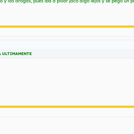
o y las drogas, pues iba a pillar jaco algo lejos y se pegó un p
A ULTIMAMENTE