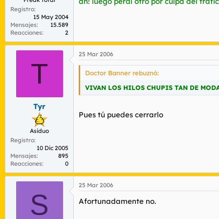
ah! luego perdí otro por culpa del tráfic
Registro
15 May 2004
Mensajes
15.589
Reacciones
2
25 Mar 2006
T
Doctor Banner rebuznó:
VIVAN LOS HILOS CHUPIS TAN DE MOD
Tyr
Pues tú puedes cerrarlo
Asiduo
Registro
10 Dic 2005
Mensajes
895
Reacciones
0
25 Mar 2006
S
Afortunadamente no.