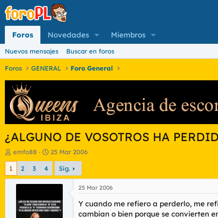
Foros
Novedades
Miembros
Nuevos mensajes
Buscar en foros
Foros
GENERAL
Foro General
¿ALGUNO DE VOSOTROS HA PERDI
I
F
emfo88
25 Mar 2006
n
e
1
2
3
4
Sig.
i
c
c
h
i
a
25 Mar 2006
a
d
Y cuando me refiero a perderlo, me ref
d
e
o
i
cambian o bien porque se convierten en 