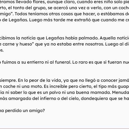
biéramos llevado flores, aunque claro, cuando eres niño solo p
rto, el tonto del grupo, se acercó una vez a verlo, con un co
amigo”. Todos teníamos otras cosas que hacer, o estábamos 
do de Legañas. Luego más tarde me extrañó que cuando me cr
ecibimos la noticia que Legañas había palmado. Aquella notic
de carne y hueso” que ya no estaba entre nosotros. Luego al 
s.
uimos a su entierro ni al funeral. Lo raro es que sí fueran n
iempre. En lo peor de la vida, ya que no llegó a conocer jamás 
n coche ni una moto. Es increíble pero cierto, el tipo más gua
ia ni saber lo que es un polvo ni una buena mamada. Menuda
 más amargado del infierno o del cielo, dondequiera que se ha
 ha perdido un amigo?