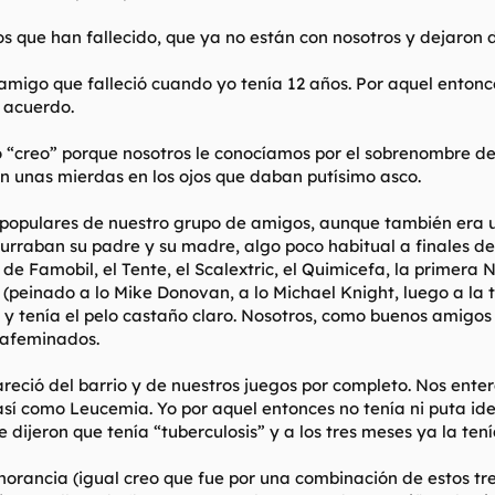
s que han fallecido, que ya no están con nosotros y dejaron 
 amigo que falleció cuando yo tenía 12 años. Por aquel enton
e acuerdo.
o “creo” porque nosotros le conocíamos por el sobrenombre d
an unas mierdas en los ojos que daban putísimo asco.
opulares de nuestro grupo de amigos, aunque también era uno
curraban su padre y su madre, algo poco habitual a finales de
 de Famobil, el Tente, el Scalextric, el Quimicefa, la primera 
einado a lo Mike Donovan, a lo Michael Knight, luego a la taz
 y tenía el pelo castaño claro. Nosotros, como buenos amigos
 afeminados.
reció del barrio y de nuestros juegos por completo. Nos ente
í como Leucemia. Yo por aquel entonces no tenía ni puta ide
dijeron que tenía “tuberculosis” y a los tres meses ya la ten
norancia (igual creo que fue por una combinación de estos tre