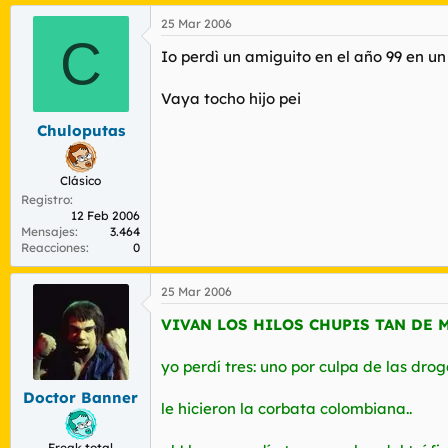
25 Mar 2006
C
Io perdì un amiguito en el año 99 en u
Vaya tocho hijo pei
Chuloputas
Clásico
Registro
12 Feb 2006
Mensajes
3.464
Reacciones
0
25 Mar 2006
VIVAN LOS HILOS CHUPIS TAN DE
yo perdí tres: uno por culpa de las drog
Doctor Banner
le hicieron la corbata colombiana..
Freak total