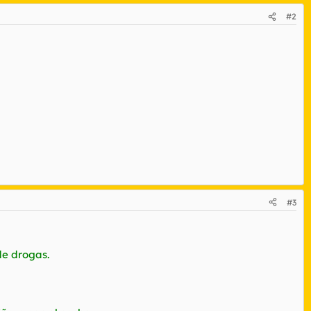
#2
#3
 de drogas.