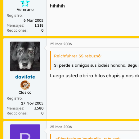
hihihih
Veterano
Registro
6 Mar 2005
Mensajes
1.218
Reacciones
0
25 Mar 2006
Reichfuhrer SS rebuznó:
Si perdeis amigos sus jodeis hahaha. Seguid
Luego usted abrira hilos chupis y nos
davilote
Clásico
Registro
27 Nov 2005
Mensajes
3.580
Reacciones
0
25 Mar 2006
-=*Ventosidad Vaginal*=- rebuznó: