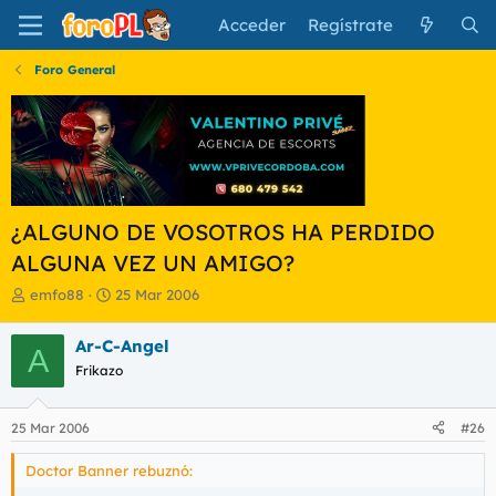
Acceder
Regístrate
Foro General
¿ALGUNO DE VOSOTROS HA PERDIDO
ALGUNA VEZ UN AMIGO?
I
F
emfo88
25 Mar 2006
n
e
i
c
Ar-C-Angel
A
c
h
Frikazo
i
a
a
d
d
e
25 Mar 2006
#26
o
i
r
n
Doctor Banner rebuznó:
d
i
e
c