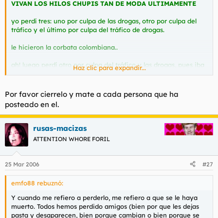
VIVAN LOS HILOS CHUPIS TAN DE MODA ULTIMAMENTE
l
i
t
o
yo perdí tres: uno por culpa de las drogas, otro por culpa del
e
tráfico y el último por culpa del tráfico de drogas.
m
a
le hicieron la corbata colombiana..
ah! luego perdí otro por culpa del tráfico y las drogas, pues iba
Haz clic para expandir...
a pillar jaco algo lejos y se pegó un piñazo con el coche.
Por favor cierrelo y mate a cada persona que ha
posteado en el.
rusas-macizas
ATTENTION WHORE FORIL
25 Mar 2006
#27
emfo88 rebuznó:
Y cuando me refiero a perderlo, me refiero a que se le haya
muerto. Todos hemos perdido amigos (bien por que les dejas
pasta y desaparecen, bien porque cambian o bien porque se