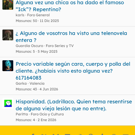
Alguna vez una chica os ha dado el famoso
“Ick”? Repentino?
karls
Foro General
Masunos
50
11 Dic 2025
¿ Alguno de vosotros ha visto una telenovela
entera ?
Guardia Oscuro
Foro Series y TV
Masunos
5
5 May 2025
Precio variable según cara, cuerpo y polla del
cliente. ¿habíais visto esto alguna vez?
617164083
Garka
Valencia
Masunos
43
4 Jun 2026
Hispanidad. (Ladrillaco. Quien tema resentirse
de alguna vieja lesión que no entre).
Peritta
Foro Ocio y Cultura
Masunos
4
2 Ene 2026