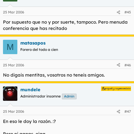
25 Mar 2006
#45
Por supuesto que no y por suerte, tampoco. Pero menuda
conferencia que has recitado
matasapos
M
Forero del todo a cien
25 Mar 2006
#46
No digais mentitas, vosotros no teneis amigos.
mundele
Administrador insomne
Admin
25 Mar 2006
#47
En eso le doy la razón. :?
Pero ni ganas, oiga.