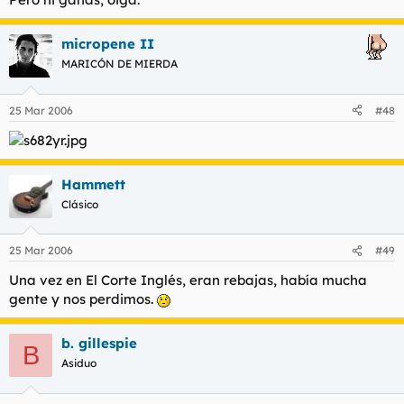
micropene II
MARICÓN DE MIERDA
25 Mar 2006
#48
Hammett
Clásico
25 Mar 2006
#49
Una vez en El Corte Inglés, eran rebajas, había mucha
gente y nos perdimos.
b. gillespie
B
Asiduo