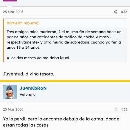
esde donde esté, no dejará de maldecir su puta calavera. Tiene
que ser el tipo más amargado del infierno o del cielo,
25 Mar 2006
#32
dondequiera que se haya ido.
BartlebY rebuznó:
Pues eso es todo. ¿Alguno de vosotros ha perdido un amigo?
Tres amigos mios murieron, 2 el mismo fin de semana hace un
par de años con accidentes de trafico de coche y moto -
respectivamente- y otro murio de sobredosis cuando yo tenia
unos 13 o 14 años.
A los dos meses ya me daba igual.
Juventud, divino tesoro.
Ju4nKbRoN
Veterano
25 Mar 2006
#33
Yo lo perdi, pero lo encontre debajo de la cama, donde
estan todas las cosas