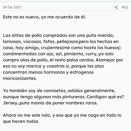
fundamental para que todo vaya bien.
19 Dic 2017
#12
Este no es nuevo, yo me acuerdo de él.
Desahogaos foreros. Soltad lastre aquí sobre lo que os alegra el
día u os lo jode. Seguro que hay cosas interesantes que
aprender los unos de los otros.
Las alitas de pollo compradas son una puta mierda,
Pics semi related. Si, es siempre la misma. ¿¿Y QUE??
Ver el
archivos adjunto 4369
Ver el archivos adjunto 4369
lamosas, viscosas, fofas, pellejosas;pero las hechas en
Ver el archivos adjunto 4369
Ver el archivos adjunto 4369
Ver el
casa, hay amigo, crujientes(me como hasta los huesos)
archivos adjunto 4369
condimentadas con ajo, sal, pimienta, curry...yo solo
compro alas de pollo, el resto palos cerdos. Alomejor por
eso no soy marica y vosotros sí, porque las alas
concentran menos hormonas y estrogenos
mariconizantes.
Yo también soy de camisetas, adidas generalmente,
aunque tengo algunas más pintureras. Cardigan qué es?
Jersey...puta manía de poner nombres raros.
Ahora no me sale nda, y eso que yo me cago en todo lo
que hacen todos