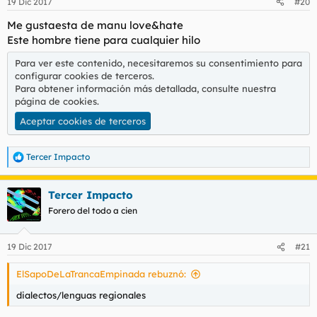
19 Dic 2017
#20
Me gustaesta de manu love&hate
Este hombre tiene para cualquier hilo
Para ver este contenido, necesitaremos su consentimiento para
configurar cookies de terceros.
Para obtener información más detallada, consulte nuestra
página de cookies
.
Aceptar cookies de terceros
Tercer Impacto
R
e
a
Tercer Impacto
c
c
Forero del todo a cien
i
o
n
19 Dic 2017
#21
e
s
ElSapoDeLaTrancaEmpinada rebuznó:
:
dialectos/lenguas regionales