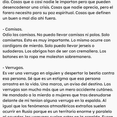
día. Cosas que a casi nadie le importan pero que pueden
t
o
e
desencadenar una crisis. Cosas que nadie aprecia, pero el
m
forero necesita para su paz espiritual. Cosas que definen
a
un buen o mal día ahí fuera.
- Camisas.
Odio las camisas. No puedo llevar camisas ni polos. Solo
camisetas. Esto es muy importante. Lo mismo ocurre con
cardigans de mierda. Solo puedo llevar jerseis o
sudaderas. Los abrigos han de ser con cremallera. Los
botones en la ropa me molestan sobremanera.
- Verrugas.
Es ver una verruga en alguien y despertar la bestia contra
esa persona. Sé que es un estigma que esa persona
arrastra en la vida. Una marca, un aviso del destino. Las
verrugas son mucho más que un mero accidente cutáneo.
He mandado a la mierda a mujeres que tras desnudarse
delante de mi tenian alguna verruga en la espalda. Al
igual que los fenómenos atmosféricos extraños suelen
ocurrir en Rusia porque es un territorio enorme y paralelo
al ecuador, las verrugas suelen estar en la espalda. Fuera