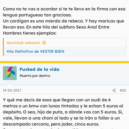
mariconizantes.
Como no te vas a acordar si te te llevo en la firma con esa
Yo también soy de camisetas, adidas generalmente, aunque
lengua portuguesa tan graciosa.
tengo algunas más pintureras. Cardigan qué es? Jersey...puta
Un cardigan es una mierda de rebeca. Y hay maricas que
manía de poner nombres raros.
llevan eso. En este hilo del subforo Sexo Anal Entre
Hombres tienes ejemplos:
Ahora no me sale nda, y eso que yo me cago en todo lo que
hacen todos
Novichok rebuznó:
A ver, los que usan gel de baño, los que usan acondicionador o
Hilo Definitivo de VESTIR BIEN
suavizante de ropa, los que usan cremas, los que compran
papel higienico ultra suave perfumado, los que usan nike, los
que visten a la moda, los que saben qué está de moda, los que
Fucked de la vida
usan marcas de moda...
Muerto por dentro
19 Dic 2017
#22
Y qué me decís de esos que llegan con un audi de 6
metros o un bmw con lunas tintadas y le echan 5 euros al
depósito. O sea, hijo de puta, a dónde vas con 5 euros. Sí,
vale, llevan a una choni al lado y se la irán a follar a un
descampado cercano, pero joder, cinco euros.