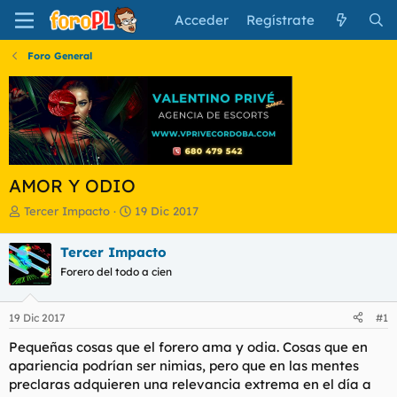
Acceder
Regístrate
Foro General
AMOR Y ODIO
I
F
Tercer Impacto
19 Dic 2017
n
e
i
c
Tercer Impacto
c
h
Forero del todo a cien
i
a
a
d
d
e
19 Dic 2017
#1
o
i
r
n
Pequeñas cosas que el forero ama y odia. Cosas que en
d
i
apariencia podrían ser nimias, pero que en las mentes
e
c
preclaras adquieren una relevancia extrema en el día a
l
i