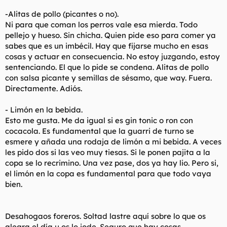
-Alitas de pollo (picantes o no).
Ni para que coman los perros vale esa mierda. Todo
pellejo y hueso. Sin chicha. Quien pide eso para comer ya
sabes que es un imbécil. Hay que fijarse mucho en esas
cosas y actuar en consecuencia. No estoy juzgando, estoy
sentenciando. El que lo pide se condena. Alitas de pollo
con salsa picante y semillas de sésamo, que way. Fuera.
Directamente. Adiós.
- Limón en la bebida.
Esto me gusta. Me da igual si es gin tonic o ron con
cocacola. Es fundamental que la guarri de turno se
esmere y añada una rodaja de limón a mi bebida. A veces
les pido dos si las veo muy tiesas. Si le ponen pajita a la
copa se lo recrimino. Una vez pase, dos ya hay lio. Pero si,
el limón en la copa es fundamental para que todo vaya
bien.
Desahogaos foreros. Soltad lastre aquí sobre lo que os
alegra el día u os lo jode. Seguro que hay cosas