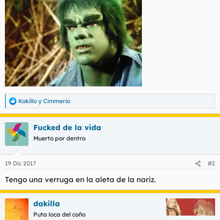
Kokillo
y
Cimmerio
R
e
a
Fucked de la vida
c
c
Muerto por dentro
i
o
n
19 Dic 2017
#2
e
s
Tengo una verruga en la aleta de la nariz.
:
dakilla
Puta loca del coño