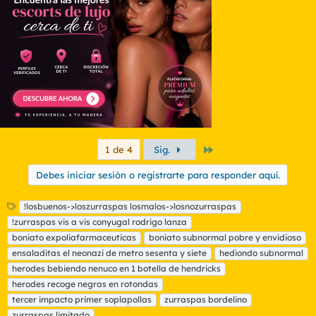
Último
1 de 4
Sig.
Debes iniciar sesión o registrarte para responder aquí.
E
!losbuenos->loszurraspas losmalos->losnozurraspas
t
!zurraspas vis a vis conyugal rodrigo lanza
i
boniato expoliafarmaceuticas
boniato subnormal pobre y envidioso
q
ensaladitas el neonazi de metro sesenta y siete
hediondo subnormal
u
herodes bebiendo nenuco en 1 botella de hendricks
e
t
herodes recoge negras en rotondas
a
tercer impacto primer soplapollas
zurraspas bordelino
s
zurraspas limitado