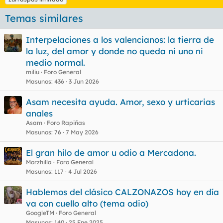
Temas similares
Interpelaciones a los valencianos: la tierra de
la luz, del amor y donde no queda ni uno ni
medio normal.
miliu
Foro General
Masunos
436
3 Jun 2026
Asam necesita ayuda. Amor, sexo y urticarias
anales
Asam
Foro Rapiñas
Masunos
76
7 May 2026
El gran hilo de amor u odio a Mercadona.
Morzhilla
Foro General
Masunos
117
4 Jul 2026
Hablemos del clásico CALZONAZOS hoy en día
va con cuello alto (tema odio)
GoogleTM
Foro General
Masunos
140
25 Ene 2025