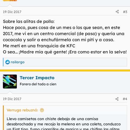
19 Dic 2017
#3
Sobre las alitas de pollo:
Hace poco, pues cosa de un mes o los que sean, en este
2017, me ví en un centro comercial (de paso) y quería una
cocacola y salir a enchufármela con mi piti y a casa.
Me metí en una franquicia de KFC
O sea... ¡Madre mía qué gente! ¡Era como estar en la selva!
railargo
R
e
a
Tercer Impacto
c
c
Forero del todo a cien
i
o
n
19 Dic 2017
#4
e
s
Verruga rebuznó:
:
Llevo camisetas con chiste debajo de una camisa
desabrochada y me recojo la melena en una coleta, conduzco
un Fiat tipo, fumo cigarrillos de marica y me chiflan las alitas