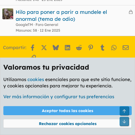
Hilo para poner a parir a mundele el
e
anormal (tema de odio)
r
GoogleTM
Foro General
r
Masunos
58
12 Ene 2025
Facebook
X
Bluesky
LinkedIn
Reddit
Pinterest
Tumblr
WhatsA
Em
Compartir:
o
Enlace
Valoramos tu privacidad
Utilizamos
cookies
esenciales para que este sitio funcione,
y cookies opcionales para mejorar tu experiencia.
Ver más información y configurar tus preferencias
Foro General
Arri
Aceptar todas las cookies
Cookies
PL OLDSTYLE AMARILLO
Pie
Rechazar cookies opcionales
Cambiar fuente
Español (ES)
Contáctanos
Términos y reglas
Política de privacidad
Ayuda