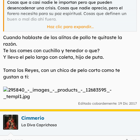
Cosas que a casi nadie le importan pero que pueden
desencadenar una crisis. Cosas que nadie aprecia, pero el
forero necesita para su paz espiritual. Cosas que definen un
buen o mal día ahí fuera.
Haz clic para expandir...
- Camisas.
Odio las camisas. No puedo llevar camisas ni polos. Solo
Cuando hablaste de las alitas de pollo te quitaste la
camisetas. Esto es muy importante. Lo mismo ocurre con
razón.
cardigans de mierda. Solo puedo llevar jerseis o sudaderas. Los
Te las comes con cuchillo y tenedor o que?
abrigos han de ser con cremallera. Los botones en la ropa me
Y llevo el pelo largo con coleta, hijo de puta.
molestan sobremanera.
Toma los Reyes, con un chico de pelo corto como te
- Verrugas.
Es ver una verruga en alguien y despertar la bestia contra esa
gustan a ti:
persona. Sé que es un estigma que esa persona arrastra en la
vida. Una marca, un aviso del destino. Las verrugas son mucho
más que un mero accidente cutáneo. He mandado a la mierda
a mujeres que tras desnudarse delante de mi tenian alguna
verruga en la espalda. Al igual que los fenómenos atmosféricos
Editado cobardemente:
19 Dic 2017
extraños suelen ocurrir en Rusia porque es un territorio
enorme y paralelo al ecuador, las verrugas suelen estar en la
Cimmerio
espalda. Fuera de mi casa esa puta verrugosa. Punto. La palma
La Diva Caprichosa
se la lleva la gente que tiene una verruga cerca de la oreja o
en la esquina de la cara al lado de la aleta de la nariz. A la
mierda todos esos. Sin excepción.