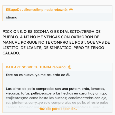
ElSapoDeLaTrancaEmpinada rebuznó:
idioma
PICK ONE. O ES IDIOMA O ES DIALECTO/JERGA DE
PUEBLO. A MI NO ME VENGAS CON OXIMORON DE
MANUAL PORQUE NO TE COMPRO EL POST. QUE VAS DE
LISTITO, DE LIANTE, DE SIMPATICO. PERO TE TENGO
CALADO.
BAILARE SOBRE TU TUMBA rebuznó:
Este no es nuevo, yo me acuerdo de él.
Las alitas de pollo compradas son una puta mierda, lamosas,
viscosas, fofas, pellejosas;pero las hechas en casa, hay amigo,
crujientes(me como hasta los huesos) condimentadas con ajo,
sal, pimienta, curry...yo solo compro alas de pollo, el resto palos
cerdos. Alomejor por eso no soy marica y vosotros sí, porque
Haz clic para expandir...
las alas concentran menos hormonas y estrogenos