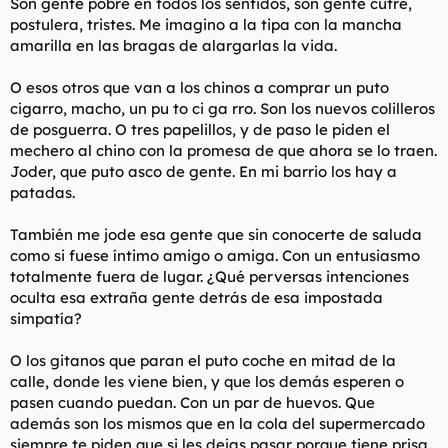
Son gente pobre en todos los sentidos, son gente cutre,
postulera, tristes. Me imagino a la tipa con la mancha
amarilla en las bragas de alargarlas la vida.
O esos otros que van a los chinos a comprar un puto
cigarro, macho, un pu to ci ga rro. Son los nuevos colilleros
de posguerra. O tres papelillos, y de paso le piden el
mechero al chino con la promesa de que ahora se lo traen.
Joder, que puto asco de gente. En mi barrio los hay a
patadas.
También me jode esa gente que sin conocerte de saluda
como si fuese íntimo amigo o amiga. Con un entusiasmo
totalmente fuera de lugar. ¿Qué perversas intenciones
oculta esa extraña gente detrás de esa impostada
simpatía?
O los gitanos que paran el puto coche en mitad de la
calle, donde les viene bien, y que los demás esperen o
pasen cuando puedan. Con un par de huevos. Que
además son los mismos que en la cola del supermercado
siempre te piden que si les dejas pasar porque tiene prisa,