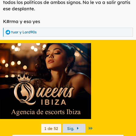
todos los políticos de ambos signos. No le va a salir gratis
ese desplante.
K#rma y eso yes
tuor
y
Lord90s
R
e
a
c
c
i
o
n
e
s
:
Último
1 de 52
Sig.