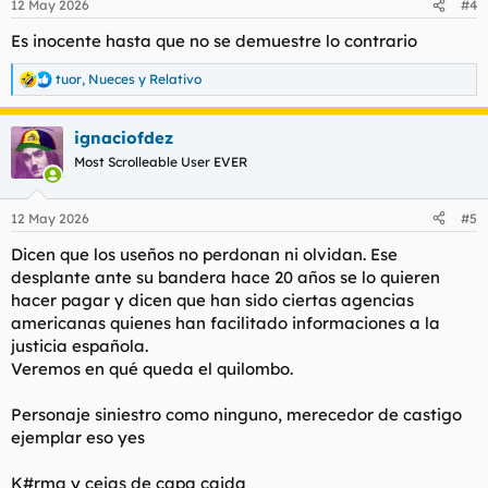
12 May 2026
#4
Es inocente hasta que no se demuestre lo contrario
tuor
,
Nueces
y
Relativo
R
e
a
ignaciofdez
c
c
Most Scrolleable User EVER
i
o
n
12 May 2026
#5
e
s
Dicen que los useños no perdonan ni olvidan. Ese
:
desplante ante su bandera hace 20 años se lo quieren
hacer pagar y dicen que han sido ciertas agencias
americanas quienes han facilitado informaciones a la
justicia española.
Veremos en qué queda el quilombo.
Personaje siniestro como ninguno, merecedor de castigo
ejemplar eso yes
K#rma y cejas de capa caida