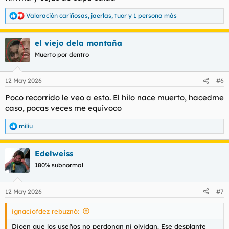
Valoración cariñosas
,
jaerlas
,
tuor
y 1 persona más
R
e
a
el viejo dela montaña
c
c
Muerto por dentro
i
o
n
12 May 2026
#6
e
s
Poco recorrido le veo a esto. El hilo nace muerto, hacedme
:
caso, pocas veces me equivoco
miliu
R
e
a
Edelweiss
c
c
180% subnormal
i
o
n
12 May 2026
#7
e
s
ignaciofdez rebuznó:
:
Dicen que los useños no perdonan ni olvidan. Ese desplante