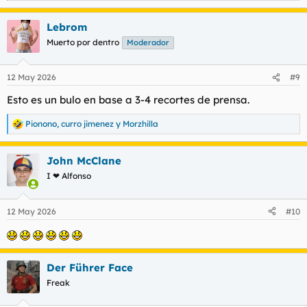
e
a
Lebrom
c
c
Muerto por dentro
Moderador
i
o
n
12 May 2026
#9
e
s
Esto es un bulo en base a 3-4 recortes de prensa.
:
Pionono
,
curro jimenez
y
Morzhilla
R
e
a
John McClane
c
c
I ❤ Alfonso
i
o
n
12 May 2026
#10
e
s
:
Der Führer Face
Freak