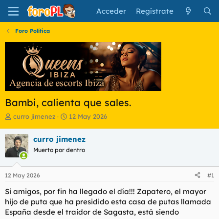
Acceder
Regístrate
Foro Política
Bambi, calienta que sales.
I
F
curro jimenez
12 May 2026
n
e
i
c
curro jimenez
c
h
Muerto por dentro
i
a
a
d
d
e
12 May 2026
#1
o
i
r
n
Si amigos, por fin ha llegado el día!!! Zapatero, el mayor
d
i
hijo de puta que ha presidido esta casa de putas llamada
e
c
España desde el traidor de Sagasta, está siendo
l
i