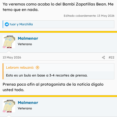
Ya veremos como acaba lo del Bambi Zapatillas Bean. Me
temo que en nada.
Editado cobardemente:
13 May 2026
tuor
y
Morzhilla
R
e
a
Malmenor
c
c
Veterano
i
o
n
13 May 2026
#22
e
s
Lebrom rebuznó:
:
Esto es un bulo en base a 3-4 recortes de prensa.
Prensa poco afín al protagonista de la noticia digalo
usted todo.
Malmenor
Veterano