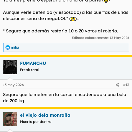
Aunque verle detenido (y esposado) a las puertas de unas
elecciones sería de megaLOL* (
)...
* Seguro que además restaría 10 o 20 votos al rojerío.
Editado cobardemente:
13 May 2026
miliu
R
e
a
FUMANCHU
c
c
Freak total
i
o
n
13 May 2026
#13
e
s
Seguro que lo meten en la carcel encadenado a una bola
:
de 200 kg.
el viejo dela montaña
Muerto por dentro