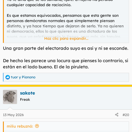
cualquier capacidad de raciocinio.
Es que estamos equivocados, pensamos que esta gente son
personas demócratas normales que simplemente piensan
distinto, y ya hace tiempo que dejaron de serlo. Ya no quieren
ni democracia, ellos lo que quieren es una dictadura de los
suyos, que ya prácticamente la tienen, pero más, sin tapujos,
Haz clic para expandir...
sin posibilidad de elecciones siquiera ni ningún organismo
facha que se interponga no dándoles la razón en
Una gran parte del electorado suyo es así y ni se esconde.
absolutamente todo.
De hecho les parece una locura que pienses lo contrario, si
están en el lado bueno. El de la piruleta.
tuor
y
Pionono
R
e
a
sakote
c
c
Freak
i
o
n
13 May 2026
#20
e
s
miliu rebuznó:
: