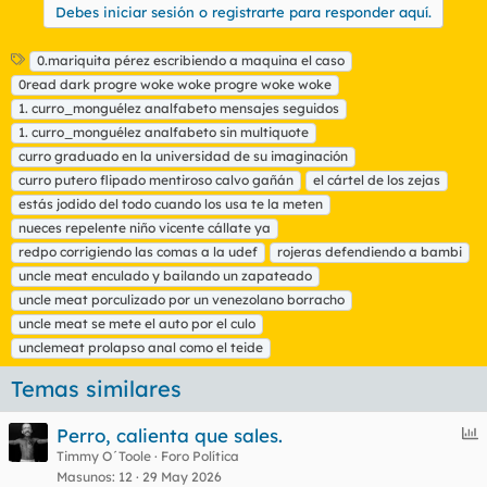
Debes iniciar sesión o registrarte para responder aquí.
E
0.mariquita pérez escribiendo a maquina el caso
t
0read dark progre woke woke progre woke woke
i
1. curro_monguélez analfabeto mensajes seguidos
q
1. curro_monguélez analfabeto sin multiquote
u
curro graduado en la universidad de su imaginación
e
t
curro putero flipado mentiroso calvo gañán
el cártel de los zejas
a
estás jodido del todo cuando los usa te la meten
s
nueces repelente niño vicente cállate ya
redpo corrigiendo las comas a la udef
rojeras defendiendo a bambi
uncle meat enculado y bailando un zapateado
uncle meat porculizado por un venezolano borracho
uncle meat se mete el auto por el culo
unclemeat prolapso anal como el teide
Temas similares
E
Perro, calienta que sales.
n
Timmy O´Toole
Foro Política
Masunos
12
29 May 2026
c