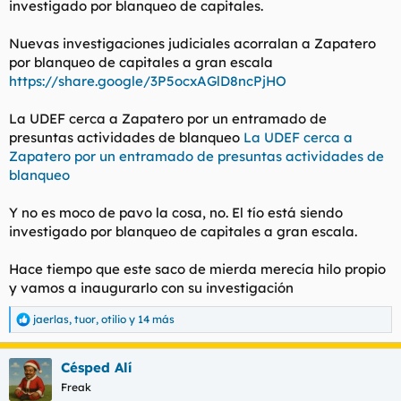
investigado por blanqueo de capitales.
t
o
e
m
Nuevas investigaciones judiciales acorralan a Zapatero
a
por blanqueo de capitales a gran escala
https://share.google/3P5ocxAGlD8ncPjHO
La UDEF cerca a Zapatero por un entramado de
presuntas actividades de blanqueo
La UDEF cerca a
Zapatero por un entramado de presuntas actividades de
blanqueo
Y no es moco de pavo la cosa, no. El tío está siendo
investigado por blanqueo de capitales a gran escala.
Hace tiempo que este saco de mierda merecía hilo propio
y vamos a inaugurarlo con su investigación
jaerlas
,
tuor
,
otilio
y 14 más
R
e
a
Césped Alí
c
c
Freak
i