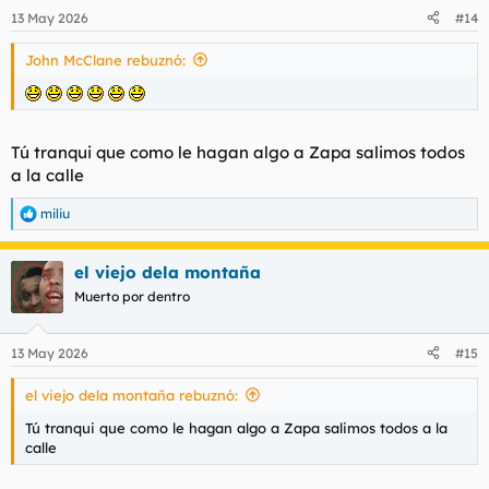
13 May 2026
#14
John McClane rebuznó:
Tú tranqui que como le hagan algo a Zapa salimos todos
a la calle
miliu
R
e
a
el viejo dela montaña
c
c
Muerto por dentro
i
o
n
13 May 2026
#15
e
s
el viejo dela montaña rebuznó:
:
Tú tranqui que como le hagan algo a Zapa salimos todos a la
calle