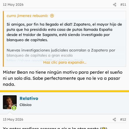
12 May 2026
#11
curro jimenez rebuznó:
Si amigos, por fin ha llegado el día!!! Zapatero, el mayor hijo de
puta que ha presidido esta casa de putas llamada España
desde el traidor de Sagasta, está siendo investigado por
blanqueo de capitales.
Nuevas investigaciones judiciales acorralan a Zapatero por
blanqueo de capitales a gran escala
https://share.google/3P5ocxAGlD8ncPjHO
Haz clic para expandir...
La UDEF cerca a Zapatero por un entramado de presuntas
Mister Bean no tiene ningún motivo para perder el sueño
actividades de blanqueo
La UDEF cerca a Zapatero por un
ni un solo día. Sabe perfectamente que no le va a pasar
entramado de presuntas actividades de blanqueo
nada.
Y no es moco de pavo la cosa, no. El tío está siendo
investigado por blanqueo de capitales a gran escala.
Relativo
Clásico
Hace tiempo que este saco de mierda merecía hilo propio y
vamos a inaugurarlo con su investigación
13 May 2026
#12
Yo antes prefiero esperar a oír a la otra parte (
)