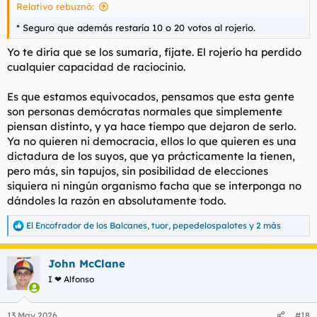
Relativo rebuznó:
* Seguro que además restaría 10 o 20 votos al rojerío.
Yo te diría que se los sumaría, fíjate. El rojerío ha perdido
cualquier capacidad de raciocinio.
Es que estamos equivocados, pensamos que esta gente
son personas demócratas normales que simplemente
piensan distinto, y ya hace tiempo que dejaron de serlo.
Ya no quieren ni democracia, ellos lo que quieren es una
dictadura de los suyos, que ya prácticamente la tienen,
pero más, sin tapujos, sin posibilidad de elecciones
siquiera ni ningún organismo facha que se interponga no
dándoles la razón en absolutamente todo.
El Encofrador de los Balcanes
,
tuor
,
pepedelospalotes
y 2 más
R
e
a
John McClane
c
c
I ❤ Alfonso
i
o
n
13 May 2026
#18