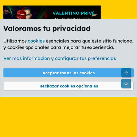
Valoramos tu privacidad
Utilizamos
cookies
esenciales para que este sitio funcione,
y cookies opcionales para mejorar tu experiencia.
Foro Política
Ver más información y configurar tus preferencias
Cookies
PL OLDSTYLE AMARILLO
Cambiar fuente
Español (ES)
Arri
Aceptar todas las cookies
Contáctanos
Términos y reglas
Política de privacidad
Ayuda
R
Pie
S
Rechazar cookies opcionales
S
®
Community platform by XenForo
© 2010-2026 XenForo Ltd.