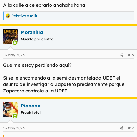
A la calle a celebrarlo ahahahahaha
Relativo
y
miliu
R
e
a
Morzhilla
c
c
Muerto por dentro
i
o
n
13 May 2026
#16
e
s
Que me estoy perdiendo aquí?
:
Si se le encomendo a la semi desmantelada UDEF el
asunto de investigar a Zapatero precisamente porque
Zapatero controla a la UDEF
Pionono
Freak total
13 May 2026
#17