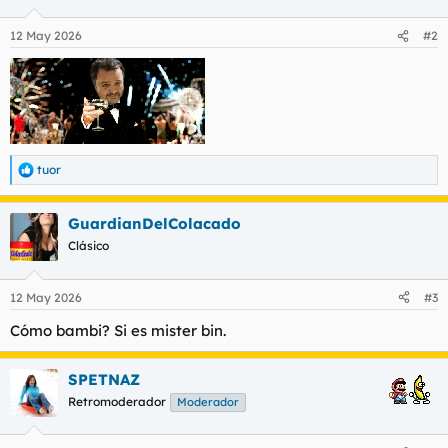
o
n
12 May 2026
#2
e
s
:
tuor
R
e
a
GuardianDelColacado
c
c
Clásico
i
o
n
12 May 2026
#3
e
s
Cómo bambi? Si es mister bin.
:
SPETNAZ
Retromoderador
Moderador