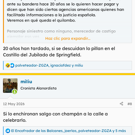
ante su bandera hace 20 años se lo quieren hacer pagar y
dicen que han sido ciertas agencias americanas quienes han
facilitado informaciones a la justicia española.
Veremos en qué queda el quilombo.
Personaje siniestro como ninguno, merecedor de castigo
ejemplar eso yes
Haz clic para expandir...
K#rma y cejas de capa caida
20 años han tardado, si se descuidan lo pillan en el
Castillo del Jubilado de Springfield.
polveteador-ZGZA
,
ignaciofdez
y
miliu
R
e
a
miliu
c
c
Cronista Alanordista
i
o
n
12 May 2026
#8
e
s
Si lo enchironan salgo con champán a la calle a
:
celebrarlo.
El Encofrador de los Balcanes
,
jaerlas
,
polveteador-ZGZA
y 5 más
R