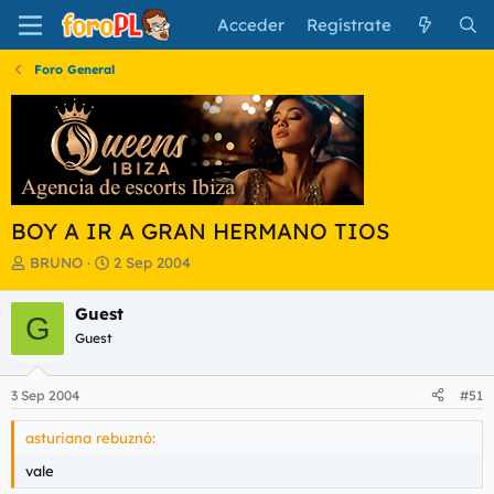
Acceder
Regístrate
Foro General
BOY A IR A GRAN HERMANO TIOS
I
F
BRUNO
2 Sep 2004
n
e
i
c
Guest
G
c
h
Guest
i
a
a
d
d
e
3 Sep 2004
#51
o
i
r
n
asturiana rebuznó:
d
i
e
c
vale
l
i