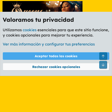
Valoramos tu privacidad
Utilizamos
cookies
esenciales para que este sitio funcione,
y cookies opcionales para mejorar tu experiencia.
Foro General
Ver más información y configurar tus preferencias
Cookies
PL OLDSTYLE AMARILLO
Cambiar fuente
Español (ES)
Arri
Aceptar todas las cookies
Contáctanos
Términos y reglas
Política de privacidad
Ayuda
R
Pie
S
Rechazar cookies opcionales
S
®
Community platform by XenForo
© 2010-2026 XenForo Ltd.