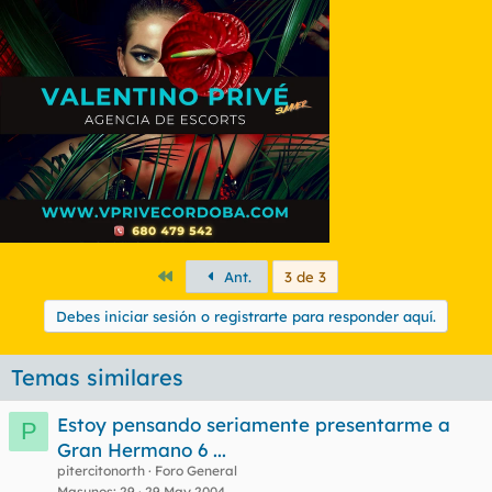
Primero
Ant.
3 de 3
Debes iniciar sesión o registrarte para responder aquí.
Temas similares
Estoy pensando seriamente presentarme a
P
Gran Hermano 6 ...
pitercitonorth
Foro General
Masunos
29
29 May 2004