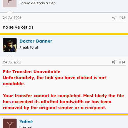
P
Forero del todo a cien
24 Jul 2005
#13
no se ve ostias
Doctor Banner
Freak total
24 Jul 2005
#14
File Transfer: Unavailable
Unfortunately, the link you have clicked is not
available.
Your transfer cannot be completed. Most likely the file
has exceeded its allotted bandwidth or has been
removed by the original sender or a recipient.
Yahvé
Y
Clásico