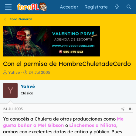
Acceder
Regístrate
Foro General
Con el permiso de HombreChuletadeCerdo
I
F
Yahvé
24 Jul 2005
n
e
i
c
Yahvé
Y
c
h
Clásico
i
a
a
d
d
e
24 Jul 2005
#1
o
i
r
n
Ya conocéis a Chuleta de otras producciones como
Me
d
i
gusta bañar a Mel Gibson
o
Linchemos a Niñata
,
e
c
ambas con excelentes datos de crítica y público. Pues
l
i