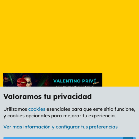
Valoramos tu privacidad
Utilizamos
cookies
esenciales para que este sitio funcione,
y cookies opcionales para mejorar tu experiencia.
Foro General
Ver más información y configurar tus preferencias
Cookies
PL OLDSTYLE AMARILLO
Cambiar fuente
Español (ES)