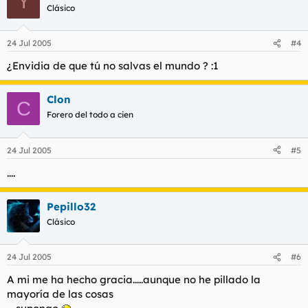
Y
Clásico
24 Jul 2005
#4
¿Envidia de que tú no salvas el mundo ? :1
Clon
C
Forero del todo a cien
24 Jul 2005
#5
....
Pepillo32
Clásico
24 Jul 2005
#6
A mi me ha hecho gracia.....aunque no he pillado la
mayoría de las cosas