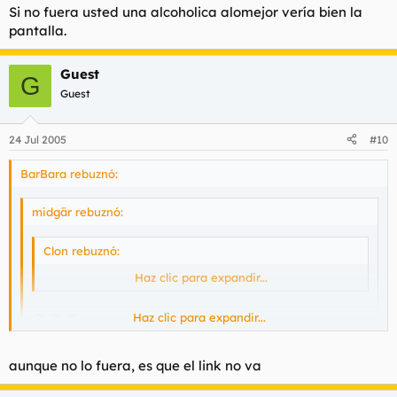
Si no fuera usted una alcoholica alomejor vería bien la
pantalla.
Guest
G
Guest
24 Jul 2005
#10
BarBara rebuznó:
midgär rebuznó:
Clon rebuznó:
....
Haz clic para expandir...
Haz clic para expandir...
no puedo ver el link
Haz clic para expandir...
aunque no lo fuera, es que el link no va
Si no fuera usted una alcoholica alomejor vería bien la pantalla.