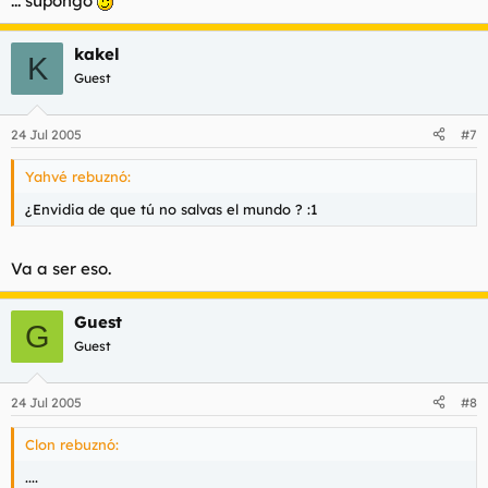
... supongo
kakel
K
Guest
24 Jul 2005
#7
Yahvé rebuznó:
¿Envidia de que tú no salvas el mundo ? :1
Va a ser eso.
Guest
G
Guest
24 Jul 2005
#8
Clon rebuznó:
....