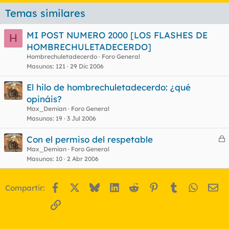
Temas similares
MI POST NUMERO 2000 [LOS FLASHES DE
H
HOMBRECHULETADECERDO]
Hombrechuletadecerdo
Foro General
Masunos
121
29 Dic 2006
El hilo de hombrechuletadecerdo: ¿qué
opináis?
Max_Demian
Foro General
Masunos
19
3 Jul 2006
Con el permiso del respetable
e
Max_Demian
Foro General
Masunos
10
2 Abr 2006
r
r
Facebook
X
Bluesky
LinkedIn
Reddit
Pinterest
Tumblr
WhatsA
Em
Compartir:
o
Enlace