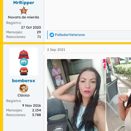
s
MrRipper
:
Novato de mierda
Registro
27 Oct 2020
Mensajes
29
FolladorVeterano
R
Reacciones
71
e
a
2 Sep 2021
c
c
i
o
n
e
s
bomberox
:
Clásico
Registro
9 Nov 2016
Mensajes
2.154
Reacciones
3.788