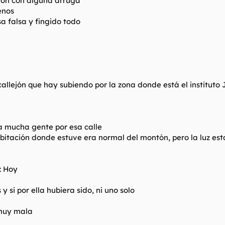
tón con alguna arruga
enos
sa falsa y fingido todo
callejón que hay subiendo por la zona donde está el instituto 
a mucha gente por esa calle
habitación donde estuve era normal del montón, pero la luz es
: Hoy
 y si por ella hubiera sido, ni uno solo
 muy mala