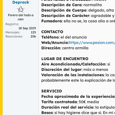
Deprack
r
n
Descripción de Cara
: normalita
d
i
Descripción de Cuerpo
: delgado, alta
e
c
Forero del todo a
Descripción de Carácter
: agradable 
l
i
cien
t
o
Fumadora
: ella no se, la casa olía a o
Registro
e
18 Sep 2019
m
CONTACTO
Mensajes
125
a
Reacciones
206
Teléfono
: el del anuncio
Web/Anuncio
:
https://www.pasion.com
Dirección
: centro armilla
LUGAR DE ENCUENTRO
Aire Acondicionado/Calefacción
: si
Discreción del lugar
: más o menos
Valoración de las instalaciones
: la 
probablemente este la explicación de lo
SERVICIO
Fecha aproximada de la experiencia
Tarifa contratada
: 50€ media
Duración real del servicio
: la estipul
Besos
: si hay higiene dice que si. En m