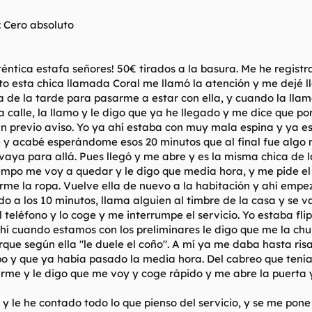
: Cero absoluto
éntica estafa señores! 50€ tirados a la basura. Me he registr
to esta chica llamada Coral me llamó la atención y me dejé lle
e la tarde para pasarme a estar con ella, y cuando la llam
 calle, la llamo y le digo que ya he llegado y me dice que 
no sin previo aviso. Yo ya ahí estaba con muy mala espina y 
e y acabé esperándome esos 20 minutos que al final fue algo
aya para allá. Pues llegó y me abre y es la misma chica de la
mpo me voy a quedar y le digo que media hora, y me pide el 
me la ropa. Vuelve ella de nuevo a la habitación y ahí empez
 a los 10 minutos, llama alguien al timbre de la casa y se va
l teléfono y lo coge y me interrumpe el servicio. Yo estaba 
hí cuando estamos con los preliminares le digo que me la ch
que según ella "le duele el coño". A mí ya me daba hasta risa
mpo y que ya había pasado la media hora. Del cabreo que tení
irme y le digo que me voy y coge rápido y me abre la puerta 
o y le he contado todo lo que pienso del servicio, y se me po