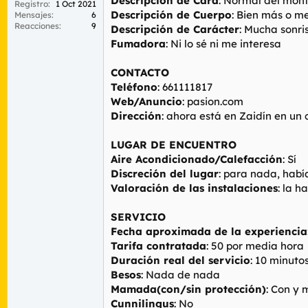
Descripción de Cara
: Normal del mon
Registro
1 Oct 2021
Descripción de Cuerpo
: Bien más o m
Mensajes
6
Reacciones
9
Descripción de Carácter
: Mucha sonri
Fumadora
: Ni lo sé ni me interesa
CONTACTO
Teléfono
: 661111817
Web/Anuncio
: pasion.com
Dirección
: ahora está en Zaidín en un 
LUGAR DE ENCUENTRO
Aire Acondicionado/Calefacción
: Sí
Discreción del lugar
: para nada, habí
Valoración de las instalaciones
: la 
SERVICIO
Fecha aproximada de la experiencia
Tarifa contratada
: 50 por media hora
Duración real del servicio
: 10 minutos
Besos
: Nada de nada
Mamada(con/sin protección)
: Con y
Cunnilingus
: No