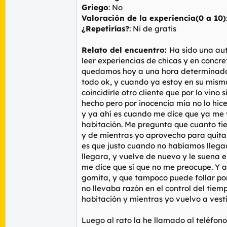
Griego
: No
Valoración de la experiencia(0 a 10)
¿Repetirías?
: Ni de gratis
Relato del encuentro:
Ha sido una aut
leer experiencias de chicas y en concre
quedamos hoy a una hora determinada d
todo ok, y cuando ya estoy en su misma
coincidirle otro cliente que por lo vi
hecho pero por inocencia mía no lo hic
y ya ahí es cuando me dice que ya me v
habitación. Me pregunta que cuanto tie
y de mientras yo aprovecho para quitar
es que justo cuando no habíamos llegado
llegara, y vuelve de nuevo y le suena e
me dice que sí que no me preocupe. Y a
gomita, y que tampoco puede follar por
no llevaba razón en el control del tie
habitación y mientras yo vuelvo a vest
Luego al rato la he llamado al teléfon