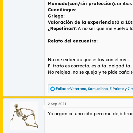
Mamada(con/sin protección)
: ambas
Cunnilingus
:
Griego
:
Valoración de la experiencia(0 a 10)
¿Repetirías?
: A no ser que me vuelva l
Relato del encuentro:
No me extiendo que estoy con el mvl.
El trato es correcto, es alta, delgadita
No relojea, no se queja y te pide caña
FolladorVeterano
,
Samuelinho
,
ElPalote
y 7 
R
e
a
2 Sep 2021
c
c
Yo organicé una cita pero me dejó tirad
i
o
n
e