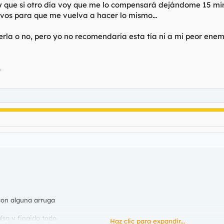
a y que si otro día voy que me lo compensará dejándome 15 m
pavos para que me vuelva a hacer lo mismo...
a verla o no, pero yo no recomendaría esta tía ni a mi peor e
.
con alguna arruga
lsa y fingido todo
Haz clic para expandir...