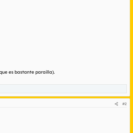
ue es bastante parailla).
#2