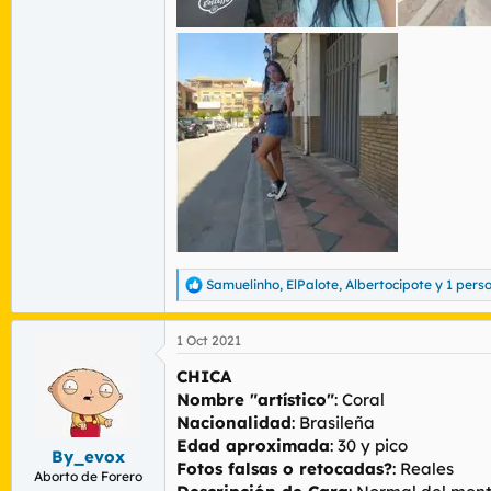
Samuelinho
,
ElPalote
,
Albertocipote
y 1 pers
R
e
a
1 Oct 2021
c
c
CHICA
i
o
Nombre "artístico"
: Coral
n
Nacionalidad
: Brasileña
e
Edad aproximada
: 30 y pico
s
By_evox
Fotos falsas o retocadas?
: Reales
:
Aborto de Forero