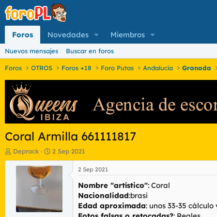
Foros
Novedades
Miembros
Nuevos mensajes
Buscar en foros
Foros
OTROS
Foros +18
Foro Putas
Andalucía
Granada
Coral Armilla 661111817
I
F
Deprack
2 Sep 2021
n
e
i
c
2 Sep 2021
c
h
Nombre "artístico"
: Coral
i
a
a
d
Nacionalidad
:brasi
d
e
Edad aproximada
: unos 33-35 cálculo
o
i
Fotos falsas o retocadas?
: Reales