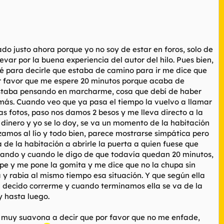
ado justo ahora porque yo no soy de estar en foros, solo de
var por la buena experiencia del autor del hilo. Pues bien,
é para decirle que estaba de camino para ir me dice que
por favor que me espere 20 minutos porque acaba de
ya estaba pensando en marcharme, cosa que debí de haber
 más. Cuando veo que ya pasa el tiempo la vuelvo a llamar
s fotos, paso nos damos 2 besos y me lleva directo a la
dinero y yo se lo doy, se va un momento de la habitación
amos al lío y todo bien, parece mostrarse simpática pero
 de la habitación a abrirle la puerta a quien fuese que
flipando y cuando le digo de que todavía quedan 20 minutos,
upe y me pone la gomita y me dice que no la chupa sin
 y rabia al mismo tiempo esa situación. Y que según ella
a decido correrme y cuando terminamos ella se va de la
y hasta luego.
ne muy suavona a decir que por favor que no me enfade,