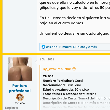
que es que ella no calculó bien la hor
gilipollas y que le voy a dar otros 50 
En fin, ustedes deciden si quieren ir 
paja en el cuarto vamos...
Un auténtico desastre sin duda alguna
coslada
,
kumacra
,
ElPalote
y 2 más
R
e
a
1 Oct 2021
c
c
i
By_evox rebuznó:
o
n
CHICA
e
Nombre "artístico"
: Coral
s
Nacionalidad
: Brasileña
Puntero
:
Edad aproximada
: 30 y pico
profesional
Fotos falsas o retocadas?
: Reales
Descripción de Cara
: Normal del montón 
Descripción de Cuerpo
: Bien más o menos
Clásico
Descripción de Carácter
: Mucha sonrisa fa
Registro