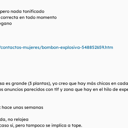
 pero nada tonificado
y correcta en todo momento
régano
/contactos-mujeres/bombon-explosiva-548852659.htm
casa es grande (3 plantas), yo creo que hay más chicas en cad
s anuncios parecidos con tlf y zona que hay en el hilo de exp
: hace unas semanas
ada, no relojea
i caso si, pero tampoco se implica a tope.