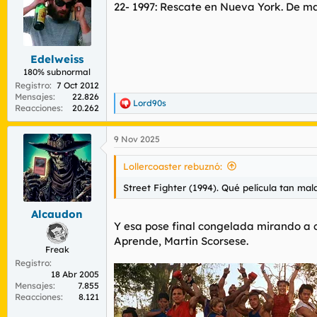
22- 1997: Rescate en Nueva York. De ma
i
o
n
e
s
Edelweiss
:
180% subnormal
Registro
7 Oct 2012
Mensajes
22.826
Lord90s
R
Reacciones
20.262
e
a
9 Nov 2025
c
c
i
Lollercoaster rebuznó:
o
n
Street Fighter (1994). Qué película tan ma
e
s
Alcaudon
:
Y esa pose final congelada mirando a c
Aprende, Martin Scorsese.
Freak
Registro
18 Abr 2005
Mensajes
7.855
Reacciones
8.121