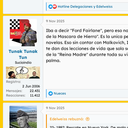
Hotline Delegaciones
y
Edelweiss
R
e
a
9 Nov 2025
c
c
Iba a decir "Ford Fairlane", pero eso 
i
o
de la Mascara de Hierro". Es la unica 
n
novelas. Eso sin contar con Malkovich,
e
te dan dos lecciones de vida que solo
s
Tunak Tunak
de la "Reina Madre" durante toda su vi
:
Tun
palma.
Sucioindio
Registro
2 Jun 2006
Mensajes
22.431
Nueces
R
Reacciones
11.412
e
a
9 Nov 2025
c
c
i
Edelweiss rebuznó:
o
n
22- 1997: Rescate en Nueva York. De mala q