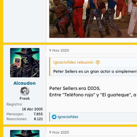
9 Nov 2025
ignaciofdez rebuznó:
Peter Sellers es un gran actor o simplement
Alcaudon
Peter Sellers era DIOS.
Entre "Teléfono rojo" y "El guateque", a
Freak
Registro
18 Abr 2005
Mensajes
7.855
ignaciofdez
R
Reacciones
8.121
e
a
9 Nov 2025
c