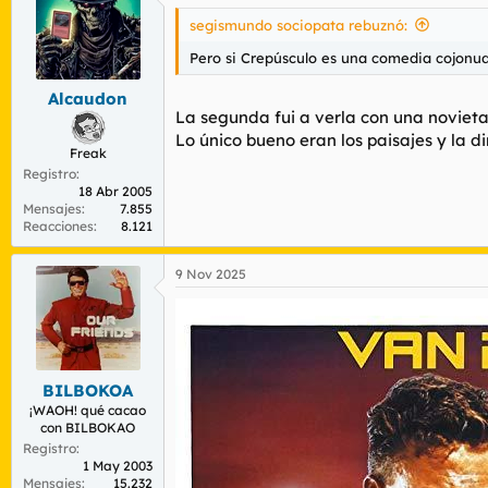
c
i
segismundo sociopata rebuznó:
o
n
Pero si Crepúsculo es una comedia cojonud
e
s
Alcaudon
:
La segunda fui a verla con una novieta 
Lo único bueno eran los paisajes y la d
Freak
Registro
18 Abr 2005
Mensajes
7.855
Reacciones
8.121
9 Nov 2025
BILBOKOA
¡WAOH! qué cacao
con BILBOKAO
Registro
1 May 2003
Mensajes
15.232