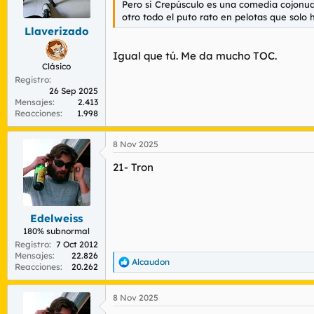
Pero si Crepúsculo es una comedia cojonuda
r
n
otro todo el puto rato en pelotas que sol
d
i
Llaverizado
e
c
l
i
Igual que tú. Me da mucho TOC.
t
o
Clásico
e
Registro
m
26 Sep 2025
a
Mensajes
2.413
Reacciones
1.998
8 Nov 2025
21- Tron
Edelweiss
180% subnormal
Registro
7 Oct 2012
Mensajes
22.826
Alcaudon
R
Reacciones
20.262
e
a
8 Nov 2025
c
c