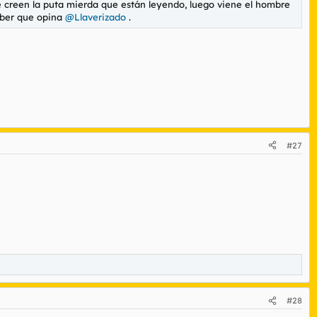
se creen la puta mierda que están leyendo, luego viene el hombre
haber que opina
@Llaverizado
.
#27
#28