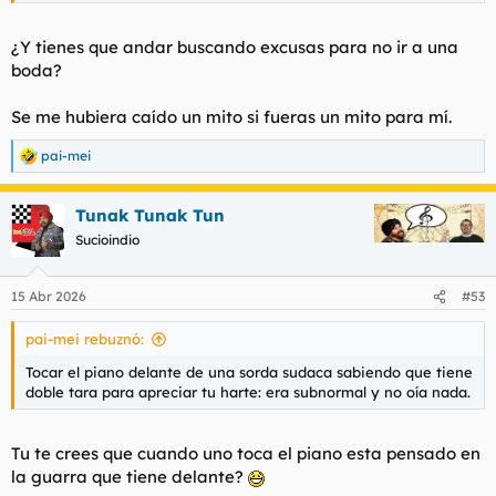
¿Y tienes que andar buscando excusas para no ir a una
boda?
Se me hubiera caído un mito si fueras un mito para mí.
pai-mei
R
e
a
Tunak Tunak Tun
c
c
Sucioindio
i
o
n
15 Abr 2026
#53
e
s
pai-mei rebuznó:
:
Tocar el piano delante de una sorda sudaca sabiendo que tiene
doble tara para apreciar tu harte: era subnormal y no oía nada.
Tu te crees que cuando uno toca el piano esta pensado en
la guarra que tiene delante?