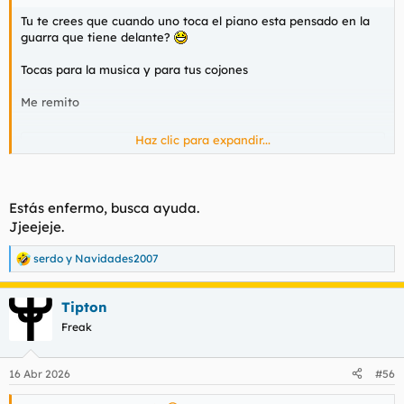
Tu te crees que cuando uno toca el piano esta pensado en la
guarra que tiene delante?
Tocas para la musica y para tus cojones
Me remito
Haz clic para expandir...
Para ver este contenido, necesitaremos su consentimiento
para configurar cookies de terceros.
Para obtener información más detallada, consulte nuestra
página de cookies
.
Estás enfermo, busca ayuda.
Aceptar cookies de terceros
Jjeejeje.
serdo
y
Navidades2007
R
e
Ojala pudiera interpretar esto.
a
Tipton
c
Pero lo ultimo en lo que piensas es en tocar para una tia.
c
Freak
i
Te sacas los cojones contra la partitura y si acaso al final ya
o
vendra alguna a adorarte porque has creado arte.
n
16 Abr 2026
#56
e
s