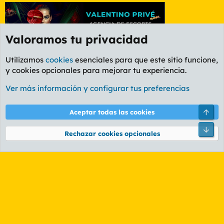
Valoramos tu privacidad
Utilizamos
cookies
esenciales para que este sitio funcione,
y cookies opcionales para mejorar tu experiencia.
Foro General
Ver más información y configurar tus preferencias
Cookies
PL OLDSTYLE AMARILLO
Cambiar fuente
Español (ES)
Arri
Aceptar todas las cookies
Contáctanos
Términos y reglas
Política de privacidad
Ayuda
R
Pie
S
Rechazar cookies opcionales
S
®
Community platform by XenForo
© 2010-2026 XenForo Ltd.