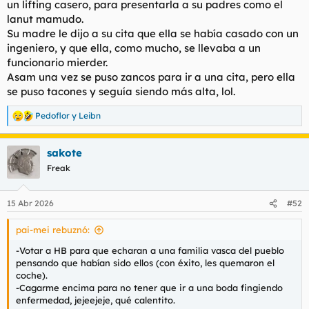
un lifting casero, para presentarla a su padres como el
t
o
e
lanut mamudo.
m
Su madre le dijo a su cita que ella se había casado con un
a
ingeniero, y que ella, como mucho, se llevaba a un
funcionario mierder.
Asam una vez se puso zancos para ir a una cita, pero ella
se puso tacones y seguía siendo más alta, lol.
Pedoflor
y
Leibn
R
e
a
sakote
c
c
Freak
i
o
n
15 Abr 2026
#52
e
s
pai-mei rebuznó:
:
-Votar a HB para que echaran a una familia vasca del pueblo
pensando que habían sido ellos (con éxito, les quemaron el
coche).
-Cagarme encima para no tener que ir a una boda fingiendo
enfermedad, jejeejeje, qué calentito.