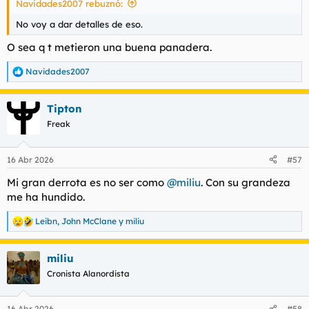
Navidades2007 rebuznó:
:
No voy a dar detalles de eso.
O sea q t metieron una buena panadera.
Navidades2007
R
e
a
Tipton
c
c
Freak
i
o
n
16 Abr 2026
#57
e
s
Mi gran derrota es no ser como
@miliu
. Con su grandeza
:
me ha hundido.
Leibn
,
John McClane
y
miliu
R
e
a
miliu
c
c
Cronista Alanordista
i
o
n
16 Abr 2026
#58