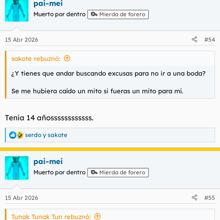
pai-mei
Muerto por dentro
Mierda de forero
15 Abr 2026
#54
sakote rebuznó:
¿Y tienes que andar buscando excusas para no ir a una boda?
Se me hubiera caído un mito si fueras un mito para mí.
Tenía 14 añossssssssssss.
serdo
y
sakote
R
e
a
pai-mei
c
c
Muerto por dentro
Mierda de forero
i
o
n
15 Abr 2026
#55
e
s
Tunak Tunak Tun rebuznó:
: