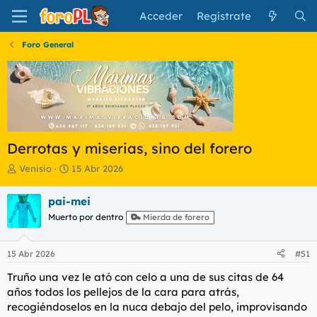
Acceder
Regístrate
Foro General
Derrotas y miserias, sino del forero
I
F
Venisio
15 Abr 2026
n
e
i
c
pai-mei
c
h
Muerto por dentro
Mierda de forero
i
a
a
d
d
e
15 Abr 2026
#51
o
i
r
n
Truño una vez le ató con celo a una de sus citas de 64
d
i
años todos los pellejos de la cara para atrás,
e
c
recogiéndoselos en la nuca debajo del pelo, improvisando
l
i