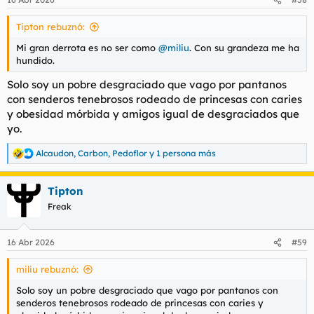
e
s
Tipton rebuznó:
:
Mi gran derrota es no ser como
@miliu
. Con su grandeza me ha
hundido.
Solo soy un pobre desgraciado que vago por pantanos
con senderos tenebrosos rodeado de princesas con caries
y obesidad mórbida y amigos igual de desgraciados que
yo.
Alcaudon
,
Carbon
,
Pedoflor
y 1 persona más
R
e
a
Tipton
c
c
Freak
i
o
n
16 Abr 2026
#59
e
s
miliu rebuznó:
:
Solo soy un pobre desgraciado que vago por pantanos con
senderos tenebrosos rodeado de princesas con caries y