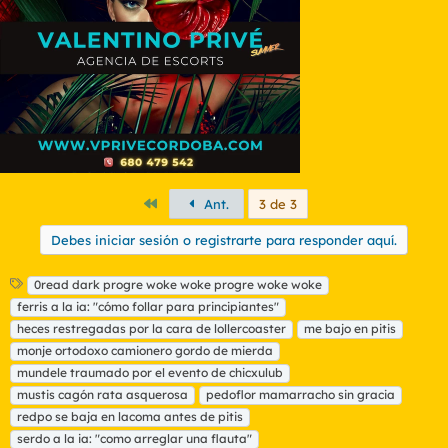
Primero
Ant.
3 de 3
Debes iniciar sesión o registrarte para responder aquí.
E
0read dark progre woke woke progre woke woke
t
ferris a la ia: "cómo follar para principiantes"
i
heces restregadas por la cara de lollercoaster
me bajo en pitis
q
monje ortodoxo camionero gordo de mierda
u
mundele traumado por el evento de chicxulub
e
t
mustis cagón rata asquerosa
pedoflor mamarracho sin gracia
a
redpo se baja en lacoma antes de pitis
s
serdo a la ia: "como arreglar una flauta"