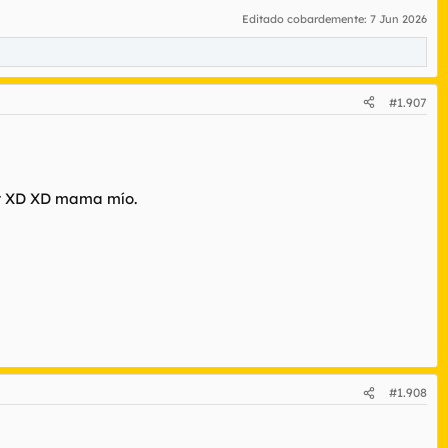
Editado cobardemente:
7 Jun 2026
#1.907
har XD XD mama mío.
#1.908