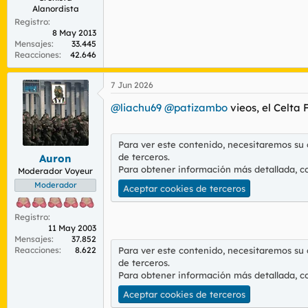
Alanordista
Registro
8 May 2013
Mensajes
33.445
Reacciones
42.646
7 Jun 2026
@liachu69
@patizambo
vieos, el Celta 
Para ver este contenido, necesitaremos su
de terceros.
Auron
Para obtener información más detallada, c
Moderador Voyeur
Moderador
Aceptar cookies de terceros
Registro
11 May 2003
Mensajes
37.852
Para ver este contenido, necesitaremos su
Reacciones
8.622
de terceros.
Para obtener información más detallada, c
Aceptar cookies de terceros