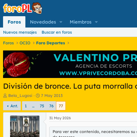
Foros
Novedades
Miembros
Nuevos mensajes
Buscar en foros
Foros
OCIO
Foro Deportes
División de bronce. La puta morralla d
I
F
Bela_Lugosi
7 May 2013
n
e
Ant.
1
…
75
76
77
i
c
c
h
i
a
31 May 2026
a
d
d
e
Para ver este contenido, necesitaremos su
o
i