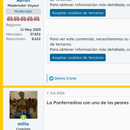
Auron
:
Para obtener información más detallada, c
Moderador Voyeur
Moderador
Aceptar cookies de terceros
Registro
11 May 2003
Mensajes
37.852
Para ver este contenido, necesitaremos su
Reacciones
8.622
de terceros.
Para obtener información más detallada, c
Aceptar cookies de terceros
Denny Crane
R
e
a
7 Jun 2026
c
c
La Ponferradina con uno de los peores 
i
o
n
e
s
miliu
:
Cronista