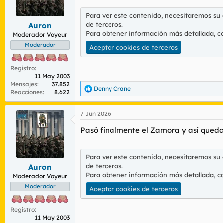
Para ver este contenido, necesitaremos su
de terceros.
Auron
Para obtener información más detallada, c
Moderador Voyeur
Moderador
Aceptar cookies de terceros
Registro
11 May 2003
Mensajes
37.852
Denny Crane
R
Reacciones
8.622
e
a
7 Jun 2026
c
c
Pasó finalmente el Zamora y así quedan 
i
o
n
e
Para ver este contenido, necesitaremos su
s
de terceros.
Auron
:
Para obtener información más detallada, c
Moderador Voyeur
Moderador
Aceptar cookies de terceros
Registro
11 May 2003