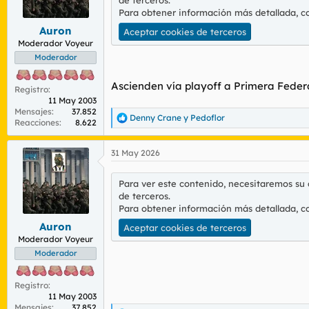
de terceros.
r
n
Para obtener información más detallada, c
d
i
Auron
e
c
Aceptar cookies de terceros
l
i
Moderador Voyeur
t
o
Moderador
e
m
Ascienden vía playoff a Primera Feder
Registro
a
11 May 2003
Mensajes
37.852
Denny Crane
y
Pedoflor
R
Reacciones
8.622
e
a
31 May 2026
c
c
i
Para ver este contenido, necesitaremos su
o
de terceros.
n
Para obtener información más detallada, c
e
s
Auron
Aceptar cookies de terceros
:
Moderador Voyeur
Moderador
Registro
11 May 2003
Mensajes
37.852