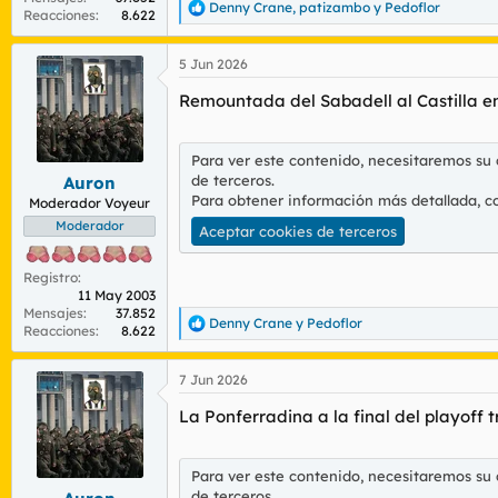
Denny Crane
,
patizambo
y
Pedoflor
R
Reacciones
8.622
e
a
5 Jun 2026
c
c
Remountada del Sabadell al Castilla en 
i
o
n
e
Para ver este contenido, necesitaremos su
s
de terceros.
Auron
:
Para obtener información más detallada, c
Moderador Voyeur
Moderador
Aceptar cookies de terceros
Registro
11 May 2003
Mensajes
37.852
Denny Crane
y
Pedoflor
R
Reacciones
8.622
e
a
7 Jun 2026
c
c
La Ponferradina a la final del playoff tr
i
o
n
e
Para ver este contenido, necesitaremos su
s
de terceros.