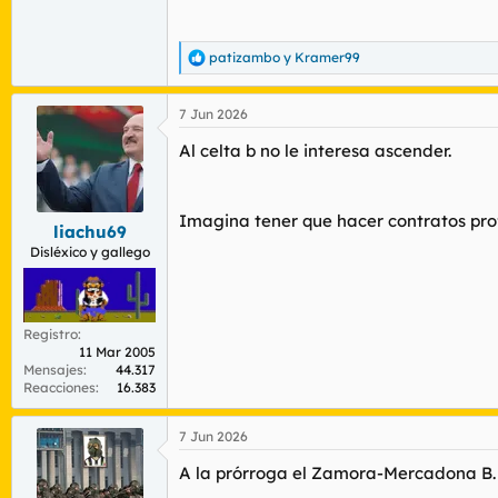
patizambo
y
Kramer99
R
e
a
7 Jun 2026
c
c
Al celta b no le interesa ascender.
i
o
n
e
Imagina tener que hacer contratos prof
s
liachu69
:
Disléxico y gallego
Registro
11 Mar 2005
Mensajes
44.317
Reacciones
16.383
7 Jun 2026
A la prórroga el Zamora-Mercadona B. H