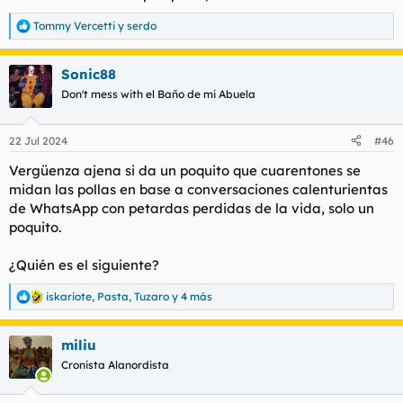
Tommy Vercetti
y
serdo
R
e
a
Sonic88
c
c
Don't mess with el Baño de mi Abuela
i
o
n
22 Jul 2024
#46
e
s
Vergüenza ajena si da un poquito que cuarentones se
:
midan las pollas en base a conversaciones calenturientas
de WhatsApp con petardas perdidas de la vida, solo un
poquito.
¿Quién es el siguiente?
iskariote
,
Pasta
,
Tuzaro
y 4 más
R
e
a
miliu
c
c
Cronista Alanordista
i
o
n