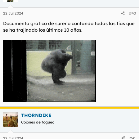
i
o
n
22 Jul 2024
#40
e
s
Documento gráfico de sureño contando todas las tías que
:
se ha trajinado los últimos 10 años.
THORNDIKE
Cojones de fogueo
22 Jul 2024
#41