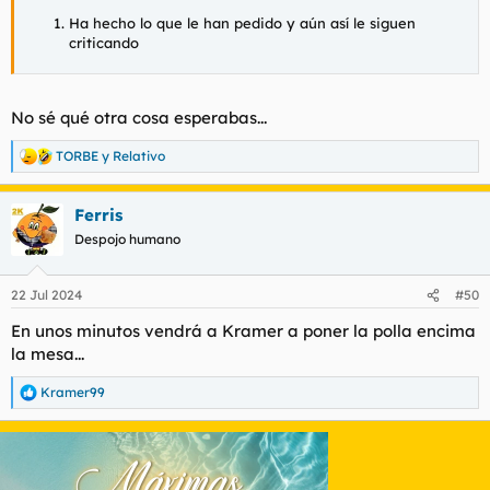
Ha hecho lo que le han pedido y aún así le siguen
criticando
No sé qué otra cosa esperabas...
TORBE
y
Relativo
R
e
a
Ferris
c
c
Despojo humano
i
o
n
22 Jul 2024
#50
e
s
En unos minutos vendrá a Kramer a poner la polla encima
:
la mesa...
Kramer99
R
e
a
c
c
i