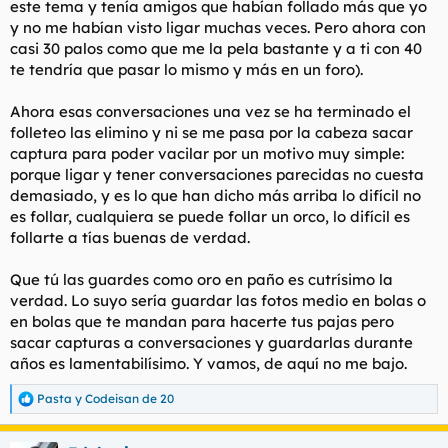
este tema y tenía amigos que habían follado más que yo
y no me habían visto ligar muchas veces. Pero ahora con
casi 30 palos como que me la pela bastante y a ti con 40
te tendría que pasar lo mismo y más en un foro).
Ahora esas conversaciones una vez se ha terminado el
folleteo las elimino y ni se me pasa por la cabeza sacar
captura para poder vacilar por un motivo muy simple:
porque ligar y tener conversaciones parecidas no cuesta
demasiado, y es lo que han dicho más arriba lo difícil no
es follar, cualquiera se puede follar un orco, lo difícil es
follarte a tías buenas de verdad.
Que tú las guardes como oro en paño es cutrísimo la
verdad. Lo suyo sería guardar las fotos medio en bolas o
en bolas que te mandan para hacerte tus pajas pero
sacar capturas a conversaciones y guardarlas durante
años es lamentabilísimo. Y vamos, de aquí no me bajo.
Pasta
y
Codeisan de 20
R
e
a