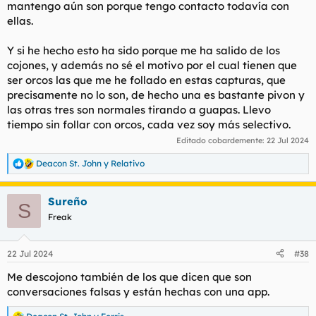
mantengo aún son porque tengo contacto todavía con
follar un orco, lo difícil es follarte a tías buenas de verdad.
ellas.
Que tú las guardes como oro en paño es cutrísimo la verdad.
Y si he hecho esto ha sido porque me ha salido de los
Lo suyo sería guardar las fotos medio en bolas o en bolas que
te mandan para hacerte tus pajas pero sacar capturas a
cojones, y además no sé el motivo por el cual tienen que
conversaciones y guardarlas durante años es lamentabilísimo.
ser orcos las que me he follado en estas capturas, que
Y vamos, de aquí no me bajo.
precisamente no lo son, de hecho una es bastante pivon y
las otras tres son normales tirando a guapas. Llevo
tiempo sin follar con orcos, cada vez soy más selectivo.
Editado cobardemente:
22 Jul 2024
Deacon St. John
y
Relativo
R
e
a
Sureño
c
S
c
Freak
i
o
n
22 Jul 2024
#38
e
s
Me descojono también de los que dicen que son
:
conversaciones falsas y están hechas con una app.