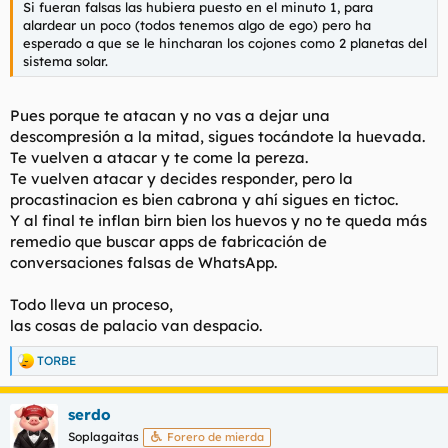
Si fueran falsas las hubiera puesto en el minuto 1, para
l
i
alardear un poco (todos tenemos algo de ego) pero ha
t
o
esperado a que se le hincharan los cojones como 2 planetas del
e
sistema solar.
m
a
Pues porque te atacan y no vas a dejar una
descompresión a la mitad, sigues tocándote la huevada.
Te vuelven a atacar y te come la pereza.
Te vuelven atacar y decides responder, pero la
procastinacion es bien cabrona y ahí sigues en tictoc.
Y al final te inflan birn bien los huevos y no te queda más
remedio que buscar apps de fabricación de
conversaciones falsas de WhatsApp.
Todo lleva un proceso,
las cosas de palacio van despacio.
TORBE
R
e
a
serdo
c
c
Soplagaitas
Forero de mierda
i