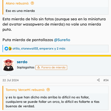
Alano rebuznó:
:
Eso es una mierda
Esta mierda de hilo sin fotos (aunque sea en la miniatura
del avatar wasapwero de mierda) no vale una mierda
puta.
Puta mierda de pantallazos
@Sureño
otilio
,
stonewall33
,
emperorx
y 2 más
R
e
a
serdo
c
c
Soplagaitas
Forero de mierda
i
o
n
22 Jul 2024
#34
e
s
Tommy Vercetti rebuznó:
:
y es lo que han dicho más arriba lo difícil no es follar,
cualquiera se puede follar un orco, lo difícil es follarte a tías
buenas de verdad.