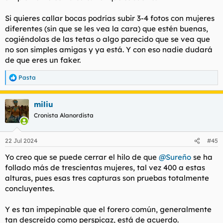
son, de hecho una es bastante pivon y las otras tres son
normales tirando a guapas. Llevo tiempo sin follar con orcos,
Si quieres callar bocas podrías subir 3-4 fotos con mujeres
cada vez soy más selectivo.
diferentes (sin que se les vea la cara) que estén buenas,
cogiéndolas de las tetas o algo parecido que se vea que
no son simples amigas y ya está. Y con eso nadie dudará
de que eres un faker.
Pasta
R
e
a
miliu
c
c
Cronista Alanordista
i
o
n
22 Jul 2024
#45
e
s
Yo creo que se puede cerrar el hilo de que
@Sureño
se ha
:
follado más de trescientas mujeres, tal vez 400 a estas
alturas, pues esas tres capturas son pruebas totalmente
concluyentes.
Y es tan impepinable que el forero común, generalmente
tan descreído como perspicaz, está de acuerdo.