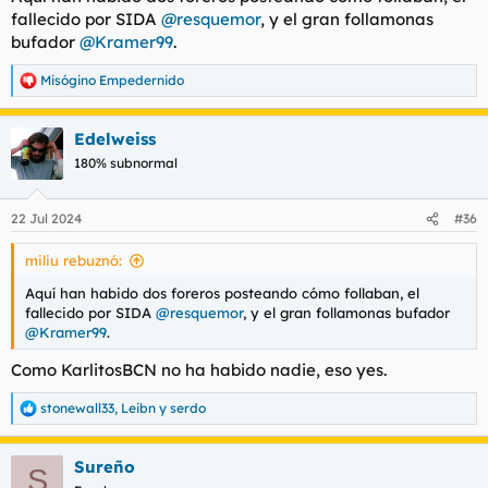
fallecido por SIDA
@resquemor
, y el gran follamonas
bufador
@Kramer99
.
Misógino Empedernido
R
e
a
Edelweiss
c
c
180% subnormal
i
o
n
22 Jul 2024
#36
e
s
miliu rebuznó:
:
Aquí han habido dos foreros posteando cómo follaban, el
fallecido por SIDA
@resquemor
, y el gran follamonas bufador
@Kramer99
.
Como KarlitosBCN no ha habido nadie, eso yes.
stonewall33
,
Leibn
y
serdo
R
e
a
Sureño
c
S
c