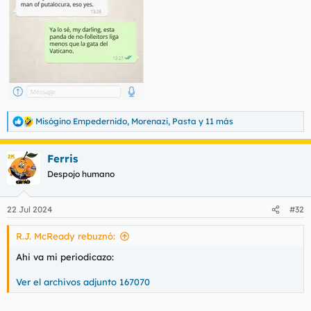
Misógino Empedernido
,
Morenazi
,
Pasta
y 11 más
R
e
a
Ferris
c
c
Despojo humano
i
o
n
22 Jul 2024
#32
e
s
R.J. McReady rebuznó:
:
Ahi va mi periodicazo:
Ver el archivos adjunto 167070