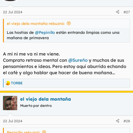
o
n
22 Jul 2024
#27
e
s
el viejo dela montaña rebuznó:
:
Las hostias de
@Pepinillo
están entrando limpias como una
mañana de primavera
A mí ni me va ni me viene.
Comprato retraso mental con
@Sureño
y muchos de sus
pensamientos e ideas. Pero estoy aquí aburrido echando
el café y algo hablar que hacer de buena mañana...
TORBE
R
e
a
el viejo dela montaña
c
c
Muerto por dentro
i
o
n
22 Jul 2024
#28
e
s
Pepinillo rebuznó:
: