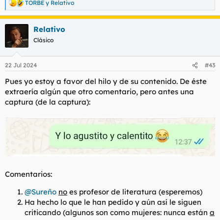
TORBE
y
Relativo
R
e
a
Relativo
c
c
Clásico
i
o
n
22 Jul 2024
#43
e
s
Pues yo estoy a favor del hilo y de su contenido. De éste
:
extraería algún que otro comentario, pero antes una
captura (de la captura):
Comentarios:
@Sureño
no
es profesor de literatura (esperemos)
Ha hecho lo que le han pedido y aún así le siguen
criticando (algunos son como mujeres: nunca están
a