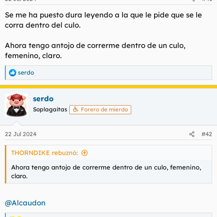
Se me ha puesto dura leyendo a la que le pide que se le
corra dentro del culo.
Ahora tengo antojo de correrme dentro de un culo,
femenino, claro.
serdo
R
e
a
serdo
c
c
Soplagaitas
Forero de mierda
i
o
n
22 Jul 2024
#42
e
s
THORNDIKE rebuznó:
:
Ahora tengo antojo de correrme dentro de un culo, femenino,
claro.
@Alcaudon