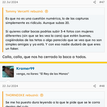
22 Jul 2024
#47
e
s
Tommy Vercetti rebuznó:
:
Es que no es una cuestión numérica, lo de las capturas
simplemente es ridículo. Aunque subas 20.
Si quieres callar bocas podrías subir 3-4 fotos con mujeres
diferentes (sin que se les vea la cara) que estén buenas,
cogiéndolas de las tetas o algo parecido que se vea que no son
simples amigas y ya está. Y con eso nadie dudará de que eres
un faker.
Calla, calla, que nos ha cerrado la boca a todos.
Kramer99
venga, no llores: "El Rey de las Monas"
22 Jul 2024
#48
THORNDIKE rebuznó:
Se me ha puesto dura leyendo a la que le pide que se le corra
dentro del culo.