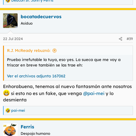
Deacon St. John
y
Ferris
R
e
a
bocatadecuervos
c
c
Asiduo
i
o
n
22 Jul 2024
#39
e
s
R.J. McReady rebuznó:
:
Prueba irrefutable la tuya, eso yes. La sueca que me voy a
triscar en breve también se las trae eh:
Ver el archivos adjunto 167062
Enhorabuena, tenemos al nuevo fantasmón ante nosotros
si esto no es un fake, que venga
@pai-mei
y lo
desmienta
pai-mei
R
e
a
Ferris
c
c
Despojo humano