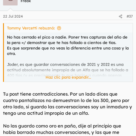
Freak
i
o
n
22 Jul 2024
#37
e
s
Tommy Vercetti rebuznó:
:
No has cerrado el pico a nadie. Poner tres capturas del año de
la pera =/ demostrar que te has follado a cientos de tías.
Es que sorprende que no veas la diferencia entre una cosa y la
otra.
Joder, es que guardar conversaciones de 2021 y 2022 es una
actitud absolutamente impropia de un Alfa que se ha follado a
400 tías (y es precisamente lo que hacía yo cuando apenas
Haz clic para expandir...
había follado y era un acomplejado en este tema y tenía
amigos que habían follado más que yo y no me habían visto
ligar muchas veces. Pero ahora con casi 30 palos como que me
Tu post tiene contradicciones. Por un lado dices que
la pela bastante y a ti con 40 te tendría que pasar lo mismo y
cuatro pantallazos no demuestran lo de las 300, pero por
más en un foro).
otro lado, si guardo las conversaciones soy un inmaduro y
tengo una actitud impropia de un alfa.
Ahora esas conversaciones una vez se ha terminado el folleteo
las elimino y ni se me pasa por la cabeza sacar captura para
poder vacilar por un motivo muy simple: porque ligar y tener
No las guardo como oro en paño, dije al principio que
conversaciones parecidas no cuesta demasiado, y es lo que
había borrado muchas conversaciones, y las que me
han dicho más arriba lo difícil no es follar, cualquiera se puede