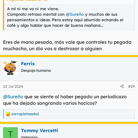
A mí ni me va ni me viene.
Comprato retraso mental con
@Sureño
y muchos de sus
pensamientos e ideas. Pero estoy aquí aburrido echando el
café y algo hablar que hacer de buena mañana...
Eres de mano pesada, más vale que controles tu pegada
muchacho, un día vas a destrozar a alguien
Ferris
Despojo humano
22 Jul 2024
#29
@Sureño
que se siente al haber pegado un periodicazo
que ha dejado sangrando varios hocicos?
zorroplateado1
R
e
a
Tommy Vercetti
c
T
c
Veterano