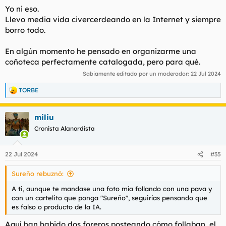
Yo ni eso.
Llevo media vida civercerdeando en la Internet y siempre
borro todo.
En algún momento he pensado en organizarme una
coñoteca perfectamente catalogada, pero para qué.
Sabiamente editado por un moderador:
22 Jul 2024
TORBE
R
e
a
miliu
c
c
Cronista Alanordista
i
o
n
22 Jul 2024
#35
e
s
Sureño rebuznó:
:
A ti, aunque te mandase una foto mía follando con una pava y
con un cartelito que ponga "Sureño", seguirías pensando que
es falso o producto de la IA.
Aquí han habido dos foreros posteando cómo follaban, el