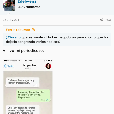
Edelweiss
c
c
180% subnormal
i
o
n
22 Jul 2024
#31
e
s
Ferris rebuznó:
:
@Sureño
que se siente al haber pegado un periodicazo que ha
dejado sangrando varios hocicos?
Ahi va mi periodicazo: