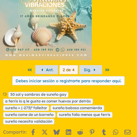
o
n
e
s
:
Primero
Último
Ant.
2 de 4
Sig.
Debes iniciar sesión o registrarte para responder aquí.
E
50 sol y sombras de sureño gay
t
a ferris lo q le gusta es comer huevos por detrás
i
sureño = (-273)º folleitor
sureño baboso comemierda
q
sureño come de un barreño
sureño folla menos que ferris
u
sureño necesita validación
e
t
Facebook
X
Bluesky
LinkedIn
Reddit
Pinterest
Tumblr
WhatsA
Em
Compartir:
a