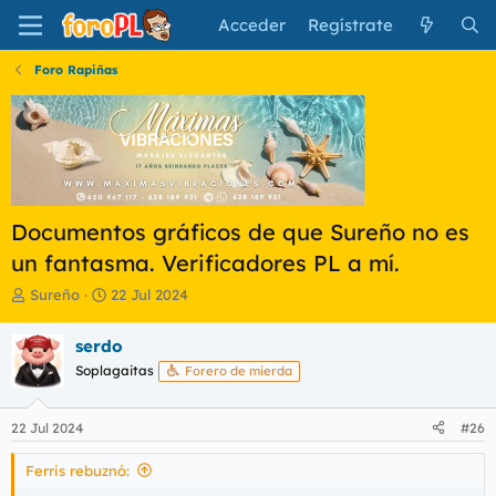
Acceder
Regístrate
Foro Rapiñas
Documentos gráficos de que Sureño no es
un fantasma. Verificadores PL a mí.
I
F
Sureño
22 Jul 2024
n
e
i
c
serdo
c
h
Soplagaitas
Forero de mierda
i
a
a
d
d
e
22 Jul 2024
#26
o
i
r
n
Ferris rebuznó:
d
i
e
c