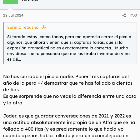
i
o
n
22 Jul 2024
#30
e
s
Sureño rebuznó:
:
Si tarado estoy, como todos, pero me apetecía cerrar el pico a
algunos, que ahora vienen que si capturas falsas, que si la
expresión gramatical no es exactamente la correcta... Mucho
envidioso suelto pensando que me las tiraba inventando y no
es así...
No has cerrado el pico a nadie. Poner tres capturas del
año de la pera =/ demostrar que te has follado a cientos
de tías.
Es que sorprende que no veas la diferencia entre una cosa
y la otra.
Joder, es que guardar conversaciones de 2021 y 2022 es
una actitud absolutamente impropia de un Alfa que se ha
follado a 400 tías (y es precisamente lo que hacía yo
cuando apenas había follado y era un acomplejado en