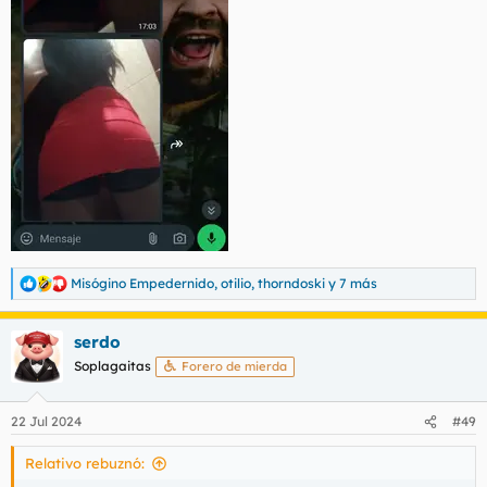
Misógino Empedernido
,
otilio
,
thorndoski
y 7 más
R
e
a
serdo
c
c
Soplagaitas
Forero de mierda
i
o
n
22 Jul 2024
#49
e
s
Relativo rebuznó:
: