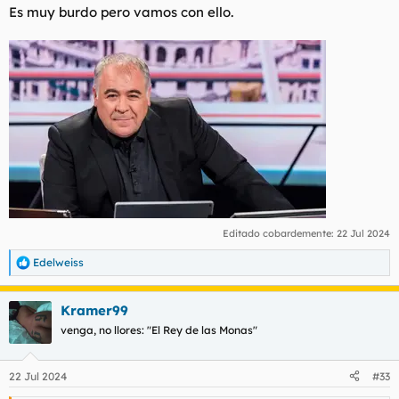
Es muy burdo pero vamos con ello.
Editado cobardemente:
22 Jul 2024
Edelweiss
R
e
a
Kramer99
c
c
venga, no llores: "El Rey de las Monas"
i
o
n
22 Jul 2024
#33
e
s