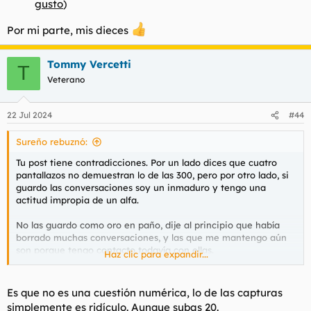
gusto
)
Por mi parte, mis dieces
Tommy Vercetti
T
Veterano
22 Jul 2024
#44
Sureño rebuznó:
Tu post tiene contradicciones. Por un lado dices que cuatro
pantallazos no demuestran lo de las 300, pero por otro lado, si
guardo las conversaciones soy un inmaduro y tengo una
actitud impropia de un alfa.
No las guardo como oro en paño, dije al principio que había
borrado muchas conversaciones, y las que me mantengo aún
son porque tengo contacto todavía con ellas.
Haz clic para expandir...
Y si he hecho esto ha sido porque me ha salido de los cojones,
y además no sé el motivo por el cual tienen que ser orcos las
Es que no es una cuestión numérica, lo de las capturas
que me he follado en estas capturas, que precisamente no lo
simplemente es ridículo. Aunque subas 20.