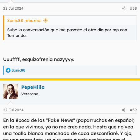
o
n
22 Jul 2024
#58
e
s
Sonic88 rebuznó:
:
Sube la conversación que me pasaste el otro día por mp con
Tori anda.
Uuuffff, esquizofrenia nazyyyy.
Sonic88
R
e
a
PepeHillo
c
c
Veterano
i
o
n
22 Jul 2024
#59
e
s
En la época de las "Fake News" (paparruchas en español)
:
en la que vivimos, yo no me creo nada. Hasta que no vea
una toalla blanca manchada de caca desconfiaré. Y ojo,
no una mera foto, ya que esta puede ser hecha por el