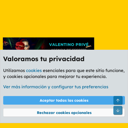
Valoramos tu privacidad
Utilizamos
cookies
esenciales para que este sitio funcione,
y cookies opcionales para mejorar tu experiencia.
Foro Rapiñas
Ver más información y configurar tus preferencias
Cookies
PL OLDSTYLE AMARILLO
Cambiar fuente
Español (ES)
Arri
Aceptar todas las cookies
Contáctanos
Términos y reglas
Política de privacidad
Ayuda
R
Pie
S
Rechazar cookies opcionales
S
®
Community platform by XenForo
© 2010-2026 XenForo Ltd.