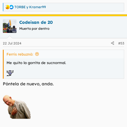
TORBE
y
Kramer99
R
e
a
Codeisan de 20
c
c
Muerto por dentro
i
o
n
22 Jul 2024
#53
e
s
Ferris rebuznó:
:
Me quito la gorrita de sucnormal.
Póntela de nuevo, anda.