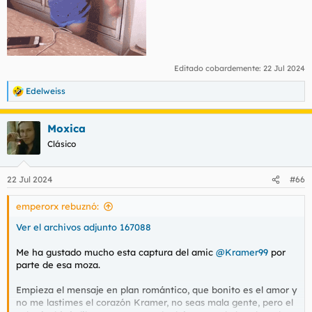
Editado cobardemente:
22 Jul 2024
Edelweiss
R
e
a
Moxica
c
c
Clásico
i
o
n
22 Jul 2024
#66
e
s
emperorx rebuznó:
:
Ver el archivos adjunto 167088
Me ha gustado mucho esta captura del amic
@Kramer99
por
parte de esa moza.
Empieza el mensaje en plan romántico, que bonito es el amor y
no me lastimes el corazón Kramer, no seas mala gente, pero el