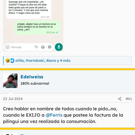
otilio
,
thorndoski
,
Alano
y 4 más
R
e
a
Edelweiss
c
c
180% subnormal
i
o
n
22 Jul 2024
#61
e
s
Creo hablar en nombre de todos cuando le pido...no,
:
cuando le EXIJO a
@Ferris
que postee la factura de la
pilingui una vez realizada la consumación.