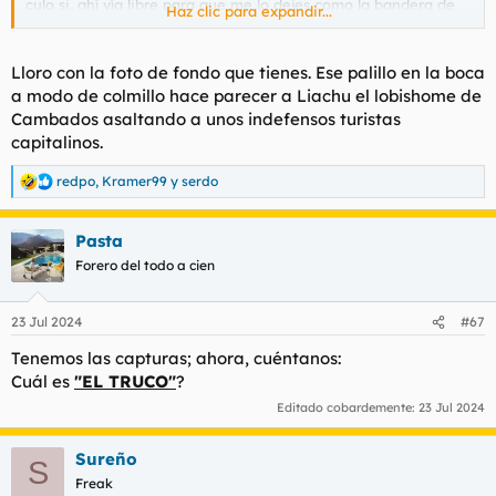
culo si, ahí vía libre para que me lo dejes como la bandera de
Haz clic para expandir...
Japón y como si me quieres meter 4 pepinos a la vez. El
corazón respetemoslo, pero el culo, lo que haga falta.
Lloro con la foto de fondo que tienes. Ese palillo en la boca
Muy fan del mensaje de esa moza, si señor.
a modo de colmillo hace parecer a Liachu el lobishome de
Cambados asaltando a unos indefensos turistas
capitalinos.
redpo
,
Kramer99
y
serdo
R
e
a
Pasta
c
c
Forero del todo a cien
i
o
n
23 Jul 2024
#67
e
s
Tenemos las capturas; ahora, cuéntanos:
:
Cuál es
"EL TRUCO"
?
Editado cobardemente:
23 Jul 2024
Sureño
S
Freak