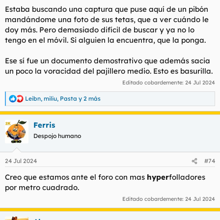
Estaba buscando una captura que puse aquí de un pibón
Ver el archivos adjunto 167046
mandándome una foto de sus tetas, que a ver cuándo le
doy más. Pero demasiado difícil de buscar y ya no lo
Segunda conversación, una tía de Murcia que eso del elixir le
tengo en el móvil. Si alguien la encuentra, que la ponga.
ponía cachonda.
Ese sí fue un documento demostrativo que además sacia
Ver el archivos adjunto 167047
un poco la voracidad del pajillero medio. Esto es basurilla.
Editado cobardemente:
24 Jul 2024
Tercera conversación, tía con una cara con un morbo, increíble,
Leibn
,
miliu
,
Pasta
y 2 más
que me hizo una espectacular mamada. Esto fue en 2021, entre
R
olas y olas de pandemia.
e
a
Ferris
c
Ver el archivos adjunto 167048
c
Despojo humano
i
o
n
Cuarta y última conversación. Tía con el coño más caliente que
24 Jul 2024
#74
e
la fragua de Vulcano de Velázquez, y que se sorprendió de las
s
Creo que estamos ante el foro con mas
hyper
folladores
embestidas que le di. Verano pasado.
:
por metro cuadrado.
Ver el archivos adjunto 167051
Editado cobardemente:
24 Jul 2024