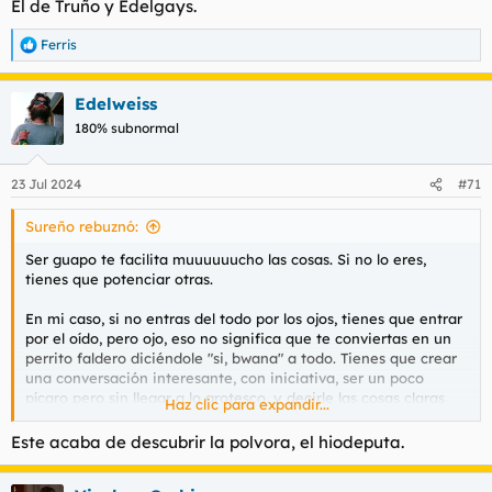
El de Truño y Edelgays.
Ferris
R
e
a
Edelweiss
c
c
180% subnormal
i
o
n
23 Jul 2024
#71
e
s
Sureño rebuznó:
:
Ser guapo te facilita muuuuuucho las cosas. Si no lo eres,
tienes que potenciar otras.
En mi caso, si no entras del todo por los ojos, tienes que entrar
por el oído, pero ojo, eso no significa que te conviertas en un
perrito faldero diciéndole "si, bwana" a todo. Tienes que crear
una conversación interesante, con iniciativa, ser un poco
pícaro pero sin llegar a lo grotesco, y decirle las cosas claras
Haz clic para expandir...
siempre, y, en ocasiones, ser directo. En el último punto, en el
de las cosas claras y ser directo, hay que arriesgar e ir sin
Este acaba de descubrir la polvora, el hiodeputa.
contemplaciones, es decir, quiero esto o quiero lo otro (para no
perder el tiempo), y lo que creo que a una tía le gusta es que,