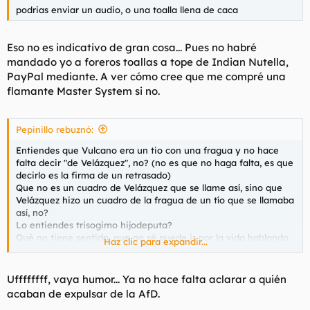
podrias enviar un audio, o una toalla llena de caca
Eso no es indicativo de gran cosa... Pues no habré
mandado yo a foreros toallas a tope de Indian Nutella,
PayPal mediante. A ver cómo cree que me compré una
flamante Master System si no.
Pepinillo rebuznó:
Entiendes que Vulcano era un tio con una fragua y no hace
falta decir "de Velázquez", no? (no es que no haga falta, es que
decirlo es la firma de un retrasado)
Que no es un cuadro de Velázquez que se llame así, sino que
Velázquez hizo un cuadro de la fragua de un tío que se llamaba
así, no?
Lo entiendes trisogimo hijodeputa?
Qué no tiene sentido, que no sé puede ir por la vida hablando
Haz clic para expandir...
así y que eres un puto cateto premium?
Uffffffff, vaya humor... Ya no hace falta aclarar a quién
Y no me vengas otra vez con que los putos adolescentes
acaban de expulsar de la AfD.
analfabetos esos están contentos con tus clases