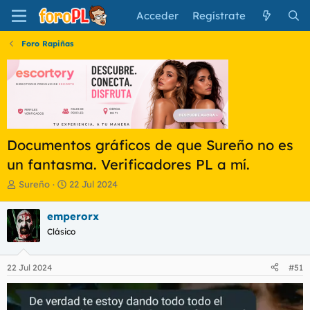
Acceder
Regístrate
Foro Rapiñas
Documentos gráficos de que Sureño no es
un fantasma. Verificadores PL a mí.
I
F
Sureño
22 Jul 2024
n
e
i
c
emperorx
c
h
Clásico
i
a
a
d
d
e
22 Jul 2024
#51
o
i
r
n
d
i
e
c