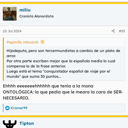
e
a
miliu
c
c
Cronista Alanordista
i
o
n
22 Jul 2024
#55
e
s
Pepinillo rebuznó:
:
Hijodeputa, pero son tercermundistas a cambio de un plato de
arror.
Por otra parte escriben mejor que la española media lo cual
compensa lo de la frase anterior.
Luego está el tema "conquistador español de viaje por el
mundo" que suma 30 puntos...
Ehhhh eeeeeeehhhhhh que tenía a la mona
ONTOLÓGICA: la que pedía que le meara la cara de SER-
NECESARIO.
Kramer99
R
e
a
Tipton
c