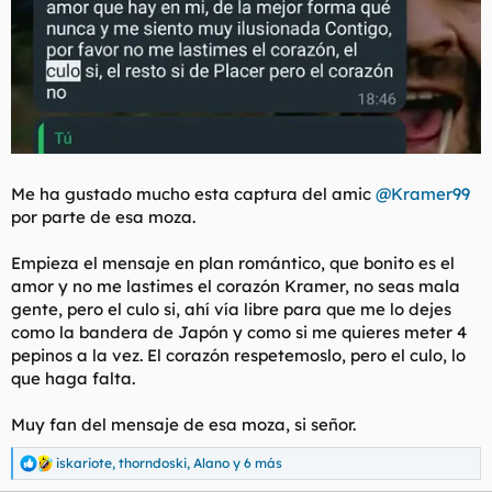
l
i
t
o
e
m
a
Me ha gustado mucho esta captura del amic
@Kramer99
por parte de esa moza.
Empieza el mensaje en plan romántico, que bonito es el
amor y no me lastimes el corazón Kramer, no seas mala
gente, pero el culo si, ahí vía libre para que me lo dejes
como la bandera de Japón y como si me quieres meter 4
pepinos a la vez. El corazón respetemoslo, pero el culo, lo
que haga falta.
Muy fan del mensaje de esa moza, si señor.
iskariote
,
thorndoski
,
Alano
y 6 más
R
e