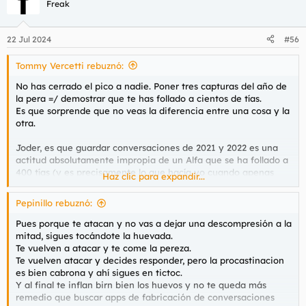
c
Freak
i
o
n
22 Jul 2024
#56
e
s
Tommy Vercetti rebuznó:
:
No has cerrado el pico a nadie. Poner tres capturas del año de
la pera =/ demostrar que te has follado a cientos de tías.
Es que sorprende que no veas la diferencia entre una cosa y la
otra.
Joder, es que guardar conversaciones de 2021 y 2022 es una
actitud absolutamente impropia de un Alfa que se ha follado a
400 tías (y es precisamente lo que hacía yo cuando apenas
Haz clic para expandir...
había follado y era un acomplejado en este tema y tenía
amigos que habían follado más que yo y no me habían visto
Pepinillo rebuznó:
ligar muchas veces. Pero ahora con casi 30 palos como que me
la pela bastante y a ti con 40 te tendría que pasar lo mismo y
Pues porque te atacan y no vas a dejar una descompresión a la
más en un foro).
mitad, sigues tocándote la huevada.
Te vuelven a atacar y te come la pereza.
Ahora esas conversaciones una vez se ha terminado el folleteo
Te vuelven atacar y decides responder, pero la procastinacion
las elimino y ni se me pasa por la cabeza sacar captura para
es bien cabrona y ahí sigues en tictoc.
poder vacilar por un motivo muy simple: porque ligar y tener
Y al final te inflan birn bien los huevos y no te queda más
conversaciones parecidas no cuesta demasiado, y es lo que
remedio que buscar apps de fabricación de conversaciones