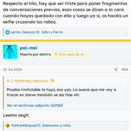
Respecto al hilo, hay que ser triste para poner fragmentos
de conversaciones previas, esas cosas se dicen a la cara
cuando hayas quedado con ella y luego ya sí, os hacéis un
selfie cruzando los rabos.
serdo
,
Deacon St. John
y
Ferris
R
e
a
pai-mei
c
c
Muerto por dentro
Puto asco de tío
i
o
n
22 Jul 2024
#54
e
s
R.J. McReady rebuznó:
:
Prueba irrefutable la tuya, eso yes. La sueca que me voy a
triscar en breve también se las trae eh:
Ver el archivos adjunto 167062
Leems segit.
YoHiceARoqueIII
,
Edelweiss
y
miliu
R