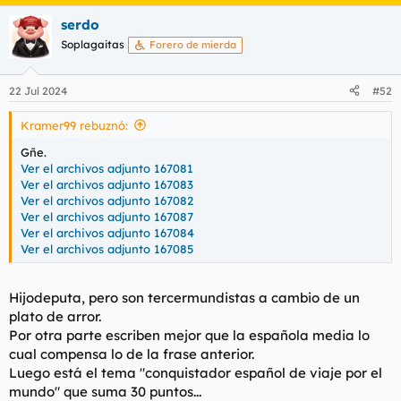
a
serdo
c
c
Soplagaitas
Forero de mierda
i
o
n
22 Jul 2024
#52
e
s
Kramer99 rebuznó:
:
Gñe.
Ver el archivos adjunto 167081
Ver el archivos adjunto 167083
Ver el archivos adjunto 167082
Ver el archivos adjunto 167087
Ver el archivos adjunto 167084
Ver el archivos adjunto 167085
Hijodeputa, pero son tercermundistas a cambio de un
plato de arror.
Por otra parte escriben mejor que la española media lo
cual compensa lo de la frase anterior.
Luego está el tema "conquistador español de viaje por el
mundo" que suma 30 puntos...