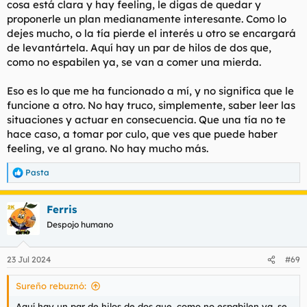
cosa está clara y hay feeling, le digas de quedar y
proponerle un plan medianamente interesante. Como lo
dejes mucho, o la tía pierde el interés u otro se encargará
de levantártela. Aquí hay un par de hilos de dos que,
como no espabilen ya, se van a comer una mierda.
Eso es lo que me ha funcionado a mí, y no significa que le
funcione a otro. No hay truco, simplemente, saber leer las
situaciones y actuar en consecuencia. Que una tía no te
hace caso, a tomar por culo, que ves que puede haber
feeling, ve al grano. No hay mucho más.
Pasta
R
e
a
Ferris
c
c
Despojo humano
i
o
n
23 Jul 2024
#69
e
s
Sureño rebuznó:
:
Aquí hay un par de hilos de dos que, como no espabilen ya, se