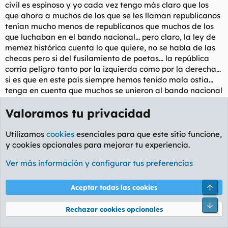
civil es espinoso y yo cada vez tengo más claro que los
que ahora a muchos de los que se les llaman republicanos
tenían mucho menos de republicanos que muchos de los
que luchaban en el bando nacional... pero claro, la ley de
memez histórica cuenta lo que quiere, no se habla de las
checas pero si del fusilamiento de poetas... la república
corría peligro tanto por la izquierda como por la derecha...
si es que en este país siempre hemos tenido mala ostia...
tenga en cuenta que muchos se unieron al bando nacional
siendo republicanos pensando que eran los que defendian
Valoramos tu privacidad
la república de la izquierda comunista.
Utilizamos
cookies
esenciales para que este sitio funcione,
y cookies opcionales para mejorar tu experiencia.
Olentzero rebuznó:
Ver más información y configurar tus preferencias
Claro que sí campeón.
Arri
Aceptar todas las cookies
Una vez gané un premio.
Pie
Rechazar cookies opcionales
Olentzero rebuznó: