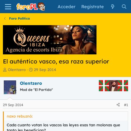
Acceder
Regístrate
Foro Política
El auténtico vasco, esa raza superior
I
F
Olentzero
29 Sep 2014
n
e
i
c
Olentzero
c
h
Mod de "El Partido"
i
a
a
d
d
e
29 Sep 2014
#1
o
i
r
n
naxo rebuznó:
d
i
e
c
Cada cuanto votan los vascos las leyes esas tan molonas que
l
i
tanto les benefician?