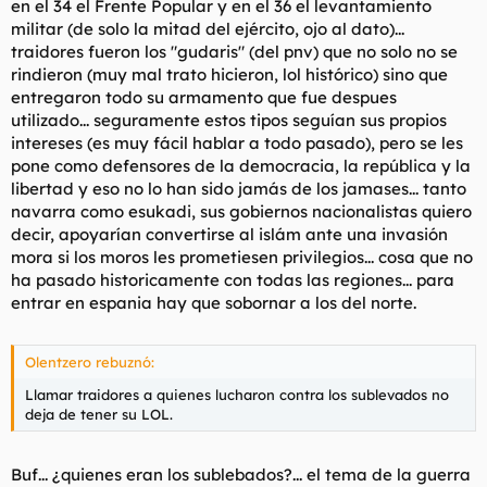
en el 34 el Frente Popular y en el 36 el levantamiento
militar (de solo la mitad del ejército, ojo al dato)...
traidores fueron los "gudaris" (del pnv) que no solo no se
rindieron (muy mal trato hicieron, lol histórico) sino que
entregaron todo su armamento que fue despues
utilizado... seguramente estos tipos seguían sus propios
intereses (es muy fácil hablar a todo pasado), pero se les
pone como defensores de la democracia, la república y la
libertad y eso no lo han sido jamás de los jamases... tanto
navarra como esukadi, sus gobiernos nacionalistas quiero
decir, apoyarían convertirse al islám ante una invasión
mora si los moros les prometiesen privilegios... cosa que no
ha pasado historicamente con todas las regiones... para
entrar en espania hay que sobornar a los del norte.
Olentzero rebuznó:
Llamar traidores a quienes lucharon contra los sublevados no
deja de tener su LOL.
Buf... ¿quienes eran los sublebados?... el tema de la guerra