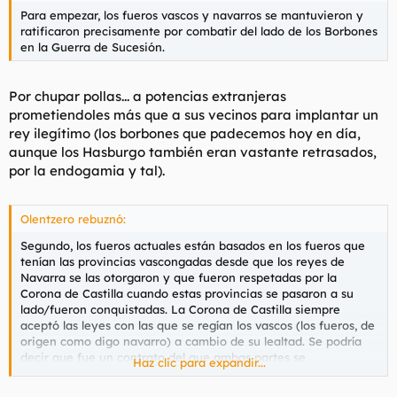
Para empezar, los fueros vascos y navarros se mantuvieron y
ratificaron precisamente por combatir del lado de los Borbones
en la Guerra de Sucesión.
Por chupar pollas... a potencias extranjeras
prometiendoles más que a sus vecinos para implantar un
rey ilegítimo (los borbones que padecemos hoy en día,
aunque los Hasburgo también eran vastante retrasados,
por la endogamia y tal).
Olentzero rebuznó:
Segundo, los fueros actuales están basados en los fueros que
tenían las provincias vascongadas desde que los reyes de
Navarra se las otorgaron y que fueron respetadas por la
Corona de Castilla cuando estas provincias se pasaron a su
lado/fueron conquistadas. La Corona de Castilla siempre
aceptó las leyes con las que se regían los vascos (los fueros, de
origen como digo navarro) a cambio de su lealtad. Se podría
decir que fue un contrato del que ambas partes se
Haz clic para expandir...
beneficiaron.