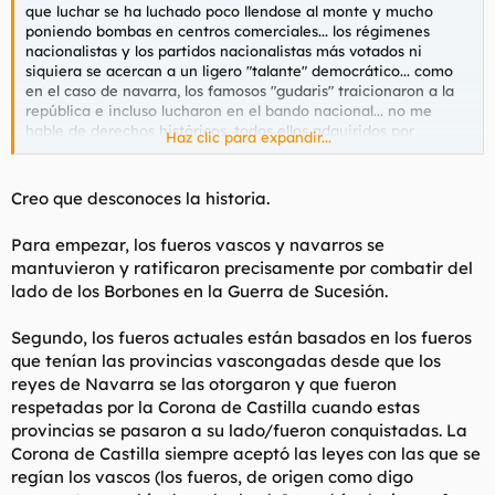
que luchar se ha luchado poco llendose al monte y mucho
poniendo bombas en centros comerciales... los régimenes
nacionalistas y los partidos nacionalistas más votados ni
siquiera se acercan a un ligero "talante" democrático... como
en el caso de navarra, los famosos "gudaris" traicionaron a la
república e incluso lucharon en el bando nacional... no me
hable de derechos históricos, todos ellos adquiridos por
Haz clic para expandir...
traicionar esa historia y ese futuro que dicen querer construir...
vergüenza me daría a mi llenarme la boca con mierdas de
libertad cuando mis privilegios son adquiridos por la traición
Creo que desconoces la historia.
de dichas mierdas de libertad.
Para empezar, los fueros vascos y navarros se
mantuvieron y ratificaron precisamente por combatir del
lado de los Borbones en la Guerra de Sucesión.
Segundo, los fueros actuales están basados en los fueros
que tenían las provincias vascongadas desde que los
reyes de Navarra se las otorgaron y que fueron
respetadas por la Corona de Castilla cuando estas
provincias se pasaron a su lado/fueron conquistadas. La
Corona de Castilla siempre aceptó las leyes con las que se
regían los vascos (los fueros, de origen como digo