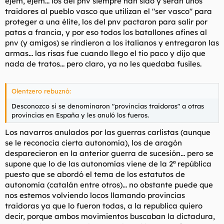
ejém, ejém... los del pnv siempre han sido y serán unos
traidores al pueblo vasco que utilizan el "ser vasco" para
proteger a una élite, los del pnv pactaron para salir por
patas a francia, y por eso todos los batallones afines al
pnv (y amigos) se rindieron a los italianos y entregaron las
armas... las risas fue cuando llego el tio paco y dijo que
nada de tratos... pero claro, ya no les quedaba fusiles.
Olentzero rebuznó:
Desconozco si se denominaron "provincias traidoras" a otras
provincias en España y les anuló los fueros.
Los navarros anulados por las guerras carlistas (aunque
se le reconocía cierta autonomía), los de aragón
desparecieron en la anterior guerra de sucesión... pero se
supone que lo de las autonomías viene de la 2ª república
puesto que se abordó el tema de los estatutos de
autonomía (catalán entre otros)... no obstante puede que
nos estemos volviendo locos llamando provincias
traidoras ya que lo fueron todas, a la republica quiero
decir, porque ambos movimientos buscaban la dictadura,