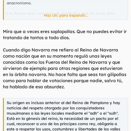
anacronismo.
Los fueros eran una serie de privilegios que los reyes iban
Haz clic para expandir...
repartiendo por distintos sitios a fin de propiciar repoblaciones
y asentar su poder. Toda la península ibérica ha estado
sembrada de fueros (Reconquista, cambio continuo de
Mira que a veces eres soplapollas. Que no puedes evitar ir
fronteras, repoblaciones, etc.), normalmente adscritos a una
tratando de tontos a todo dios.
localidad, que luego iban copiando otras. En el caso navarro, su
primer fuero se los concedió el rey de Aragón y Pamplona
Cuando digo Navarra me refiero al Reino de Navarra
Sancho Ramírez a la localidad de Estella, siendo una copia
como nación que en su momento reguló unas leyes
literal del fuero de Jaca. Posteriormente vino el fuero de
Tudela, que lo concedió Alfonso I. Hasta el siglo XIII, con
conocidas como los Fueros del Reino de Navarra y que
Teobaldo I en el trono, no aparece el Fuero Antiguo (base del
sirvieron de ejemplo para otras regiones que estuvieron
Fuero General de Navarra), que encarga recopilar el rey harto
en la órbita navarra. No hace falta que seas tan gilipollas
de que los nobles le tocaran los cojones con "fueros, usos y
como para hablar de votaciones porque nadie, salvo tú,
costumbres" no escritos.
ha hablado de esa absurdez.
En la Edad Media no había pueblos ni naciones soberanas
votando en urnas el otorgrse democráticamente unas normas.
Su origen es incluso anterior al del Reino de Pamplona y hay
Las naciones medievales son un invento decimonónico, una
noticias del respeto otorgado por los conquistadores
fantasía nacionalista que os han contado en el cole a fin de
musulmanes a las leyes locales mediante el "adh" o el "sulh".
promover vuestra ignorancia y retraso para que seáis más
Está en la génesis del reino, la necesidad de un pacto por el
manipulables en cuanto os pongan un trapo de colores delante.
cual, reconocer a uno de los príncipes como rey, obligaría a
este a respetar los usos, costumbres y libertades de los valles