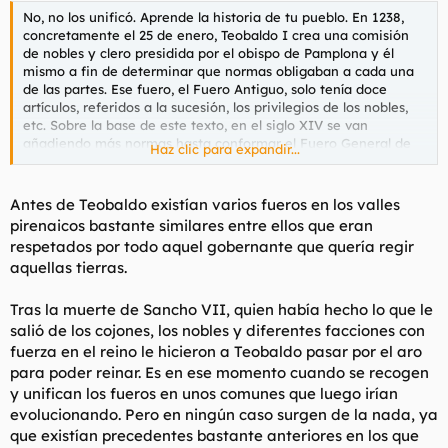
No, no los unificó. Aprende la historia de tu pueblo. En 1238,
concretamente el 25 de enero, Teobaldo I crea una comisión
de nobles y clero presidida por el obispo de Pamplona y él
mismo a fin de determinar que normas obligaban a cada una
de las partes. Ese fuero, el Fuero Antiguo, solo tenía doce
artículos, referidos a la sucesión, los privilegios de los nobles,
etc. Sobre la base de este texto, en el siglo XIV se van
añadiendo más normas hasta conformar el Fuero General de
Haz clic para expandir...
Navarra. Los fueros locales siguieron vigentes por varios siglos
(hasta el XV).
Antes de Teobaldo existían varios fueros en los valles
pirenaicos bastante similares entre ellos que eran
respetados por todo aquel gobernante que quería regir
aquellas tierras.
Tras la muerte de Sancho VII, quien había hecho lo que le
salió de los cojones, los nobles y diferentes facciones con
fuerza en el reino le hicieron a Teobaldo pasar por el aro
para poder reinar. Es en ese momento cuando se recogen
y unifican los fueros en unos comunes que luego irían
evolucionando. Pero en ningún caso surgen de la nada, ya
que existían precedentes bastante anteriores en los que