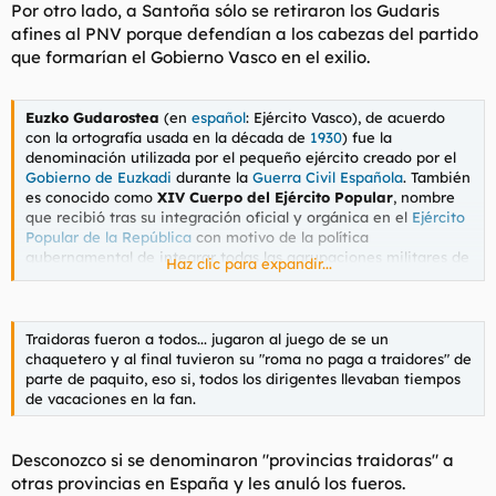
Por otro lado, a Santoña sólo se retiraron los Gudaris
afines al PNV porque defendían a los cabezas del partido
que formarían el Gobierno Vasco en el exilio.
Euzko Gudarostea
(en
español
:
Ejército Vasco
), de acuerdo
con la ortografía usada en la década de
1930
) fue la
denominación utilizada por el pequeño ejército creado por el
Gobierno de Euzkadi
durante la
Guerra Civil Española
. También
es conocido como
XIV Cuerpo del Ejército Popular
, nombre
que recibió tras su integración oficial y orgánica en el
Ejército
Popular de la República
con motivo de la política
gubernamental de integrar todas las agrupaciones militares de
Haz clic para expandir...
la
zona republicana
bajo una misma organización y dirección.
Traidoras fueron a todos... jugaron al juego de se un
chaquetero y al final tuvieron su "roma no paga a traidores" de
parte de paquito, eso si, todos los dirigentes llevaban tiempos
de vacaciones en la fan.
Desconozco si se denominaron "provincias traidoras" a
otras provincias en España y les anuló los fueros.