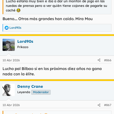
Lucho estaría muy bien e iba a dar un montón de
jogo
en las
ruedas de prensa pero a ver quién tiene cojones de pagarle su
caché
Bueno.... Otros más grandes han caído. Mira Mou
Lord90s
R
e
a
Lord90s
c
c
Frikazo
i
o
n
10 Abr 2026
#866
e
s
Lucho pal Bilbao si en los próximos diez años no gana
:
nada con la élite.
Denny Crane
Leyenda
Moderador
10 Abr 2026
#867