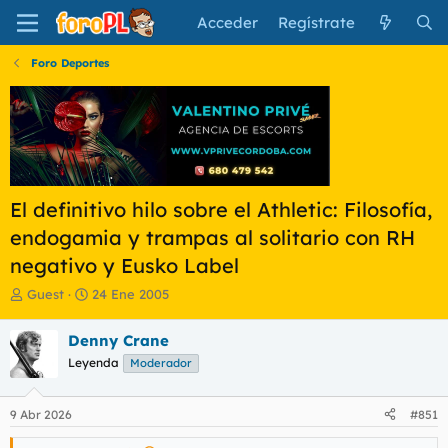
Acceder
Regístrate
Foro Deportes
El definitivo hilo sobre el Athletic: Filosofía,
endogamia y trampas al solitario con RH
negativo y Eusko Label
I
F
Guest
24 Ene 2005
n
e
i
c
Denny Crane
c
h
Leyenda
Moderador
i
a
a
d
d
e
9 Abr 2026
#851
o
i
r
n