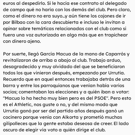
euros al despedirlo. Si le hacía ese contrato al delegado
Y Luis Fernandez hizo poco mas en el futbol quedando como
de campo qué no haría con los demás del club. Pero claro,
un meme.
como el dinero no era suyo...y aún tiene los cojones de ir
por Bilbao con la cara descubierta e incluso le invitan a
opinar sobre temáticas relacionadas con el club como si
fuera una voz autorizada en algo más que en trapichear
con dinero ajeno.
Por suerte, llegó García Macua de la mano de Caparrós y
revitalizaron de arriba a abajo al club. Trabajo arduo,
desagradecido y muy olvidado del que se beneficiaron
todos los que vinieron después, empezando por Urrutia.
Recuerdo que en aquel entonces trabajaba detrás de una
barra y entre los parroquianos que venían había varios
socios; comentaban las elecciones y a quién iban a votar:
"Macua lo ha hecho muy bien pero es del PSOE". Pero esto
es el Athletic, nos guste o no, y del mismo modo que
Urrutia ganó por ser del partido años después ganó un
cocinero porque venía con Alkorta y prometió muchas
gilipolleces que la gente estaba deseosa de creer. El lado
oscuro de elegir vía voto a quién dirige el club.