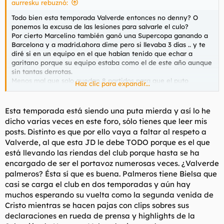
aurresku rebuznó:
d
i
e
c
Todo bien esta temporada Valverde entonces no denny? O
l
i
ponemos la excusa de las lesiones para salvarle el culo?
t
o
Por cierto Marcelino también ganó una Supercopa ganando a
e
Barcelona y a madrid.ahora dime pero si llevaba 3 días .. y te
m
diré si en un equipo en el que habían tenido que echar a
a
garitano porque su equipo estaba como el de este año aunque
sin tantas derrotas.
Menos mal que solo quedan 8 partidos para que el puto
Haz clic para expandir...
Valverde se vaya a tomar por culo. Le estoy cogiendo hasta
asco con todos los palmeros que tiene
Esta temporada está siendo una puta mierda y así lo he
dicho varias veces en este foro, sólo tienes que leer mis
posts. Distinto es que por ello vaya a faltar al respeto a
Valverde, al que esta JD le debe TODO porque es el que
está llevando las riendas del club porque hasta se ha
encargado de ser el portavoz numerosas veces. ¿Valverde
palmeros? Ésta sí que es buena. Palmeros tiene Bielsa que
casi se carga el club en dos temporadas y aún hay
muchos esperando su vuelta como la segunda venida de
Cristo mientras se hacen pajas con clips sobres sus
declaraciones en rueda de prensa y
highlights
de la