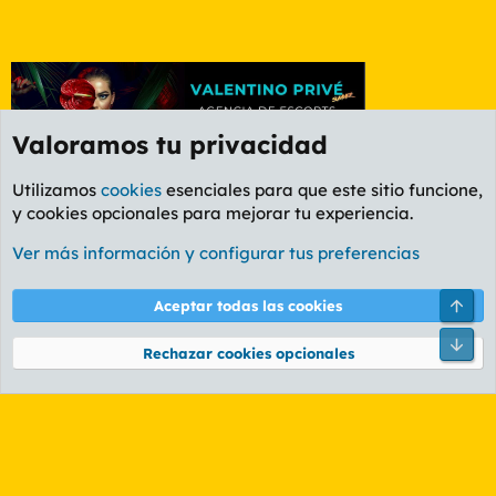
Valoramos tu privacidad
Utilizamos
cookies
esenciales para que este sitio funcione,
y cookies opcionales para mejorar tu experiencia.
Foro Deportes
Ver más información y configurar tus preferencias
Cookies
PL OLDSTYLE AMARILLO
Cambiar fuente
Español (ES)
Arri
Aceptar todas las cookies
Contáctanos
Términos y reglas
Política de privacidad
Ayuda
R
Pie
S
Rechazar cookies opcionales
S
®
Community platform by XenForo
© 2010-2026 XenForo Ltd.