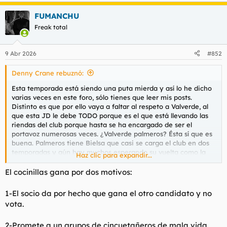
FUMANCHU
Freak total
9 Abr 2026
#852
Denny Crane rebuznó:
Esta temporada está siendo una puta mierda y así lo he dicho
varias veces en este foro, sólo tienes que leer mis posts.
Distinto es que por ello vaya a faltar al respeto a Valverde, al
que esta JD le debe TODO porque es el que está llevando las
riendas del club porque hasta se ha encargado de ser el
portavoz numerosas veces. ¿Valverde palmeros? Ésta sí que es
buena. Palmeros tiene Bielsa que casi se carga el club en dos
temporadas y aún hay muchos esperando su vuelta como la
Haz clic para expandir...
segunda venida de Cristo mientras se hacen pajas con clips
sobres sus declaraciones en rueda de prensa y
highlights
de la
El cocinillas gana por dos motivos:
Selección de Uruguay. Valverde tiene todo menos palmeros
como se está demostrando esta temporada con la alimañas
1-El socio da por hecho que gana el otro candidato y no
saliendo a vocear después de tener que tragar verle al frente
vota.
de La Gabarra 40 años después.
2-Promete a un grupos de cincuetañeros de mala vida
Si tu rollo es el de resumir la carrera del entrenador con más