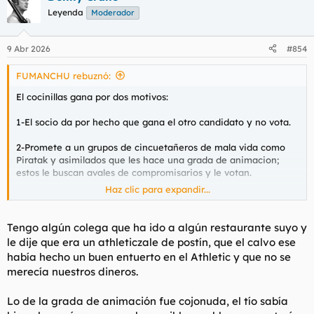
c
Leyenda
Moderador
i
o
n
9 Abr 2026
#854
e
s
FUMANCHU rebuznó:
:
El cocinillas gana por dos motivos:
1-El socio da por hecho que gana el otro candidato y no vota.
2-Promete a un grupos de cincuetañeros de mala vida como
Piratak y asimilados que les hace una grada de animacion;
estos le buscan avales de compromisarios y le votan.
Haz clic para expandir...
Se comenta que no queria ser presidente, que desde Sabin
Etxea le llaman para ser la comparsa de las elecciones y les
sale mal. No solo tiene restaurantes, tiene negocios de
Tengo algún colega que ha ido a algún restaurante suyo y
catering al que las instituciones en Bizkaia le hacen facturar
le dije que era un athleticzale de postín, que el calvo ese
bien. Su gestion se basa en no hacer nada, a ultima hora los
había hecho un buen entuerto en el Athletic y que no se
pocos directivos capaces se revelan y lo apartan. Fichan a
merecía nuestros dineros.
Marcelino en contra de la opinion de un Alkorta que no sabe
quien es Sancet que queria poner a su amigo Joseba
Etxeberria. Esto nos hace salvar otra bala del descenso y para
Lo de la grada de animación fue cojonuda, el tío sabía
colmo le ganamos la supercopa al Madrid y al Barcelona.