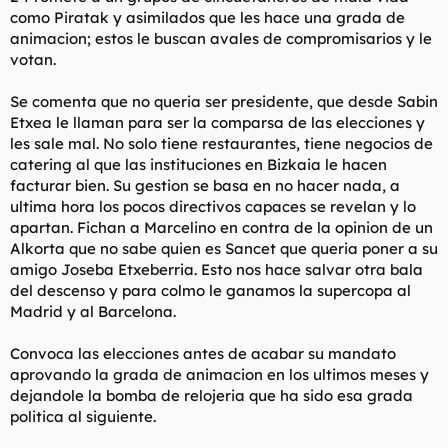
partidos en la historia del Athletic, el que más clasificaciones a
como Piratak y asimilados que les hace una grada de
Europa tiene, el que más títulos desde hace 40 años y el único
animacion; estos le buscan avales de compromisarios y le
que ha clasificado a Champions al Athletic en este siglo por el
votan.
rendimiento en los últimos 7-8 meses pues es algo que habla
más mal que bien de ti y de tu opinión sobre lo que es el
Se comenta que no queria ser presidente, que desde Sabin
fútbol, hamijo. Pero bueno, también te diré que es la tónica de
Etxea le llaman para ser la comparsa de las elecciones y
la afición del Athletic y por eso, entre otros motivos, es
imposible que se dé un Ferguson: porque de la que se pone un
les sale mal. No solo tiene restaurantes, tiene negocios de
poco chungo el asunto el que es idolatrado pasa a ser
catering al que las instituciones en Bizkaia le hacen
vilipendiado como dijo Caparrós; de puta a monja.
facturar bien. Su gestion se basa en no hacer nada, a
ultima hora los pocos directivos capaces se revelan y lo
apartan. Fichan a Marcelino en contra de la opinion de un
Alkorta que no sabe quien es Sancet que queria poner a su
En la inmensa mayoría de entrenadores exitosos en un club, los
finales son una mierda. Es como cuando rompes con tu novia,
amigo Joseba Etxeberria. Esto nos hace salvar otra bala
que te han sobrado los últimos meses de relación. Aún así a
del descenso y para colmo le ganamos la supercopa al
nivel deportivo creo que la etapa de Luis Fernández fue más
Madrid y al Barcelona.
que buena y si la segunda temporada La Liga llega a durar
alguna jornada más...cuidado, que el equipo en el tramo final
Convoca las elecciones antes de acabar su mandato
estaba como un tiro.
aprovando la grada de animacion en los ultimos meses y
Luego está el desastre económico que hizo Arrate, con sus
dejandole la bomba de relojeria que ha sido esa grada
contratos absurdamente altos no sólo a nivel de plantilla o
politica al siguiente.
entrenador como demuestra el contrato que tenía Txato Núñez
que podía ser el delegado de campo mejor pagado del mundo