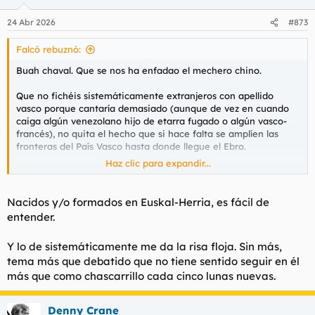
24 Abr 2026
#873
Falcó rebuznó:
Buah chaval. Que se nos ha enfadao el mechero chino.
Que no fichéis sistemáticamente extranjeros con apellido
vasco porque cantaría demasiado (aunque de vez en cuando
caiga algún venezolano hijo de etarra fugado o algún vasco-
francés), no quita el hecho que si hace falta se amplíen las
fronteras del País Vasco hasta donde llegue el Ebro.
Haz clic para expandir...
Que yo lo entiendo, oye. Hay que mantenerse en la élite y las
tres provincias vascas dan lo que dan.
Nacidos y/o formados en Euskal-Herria, es fácil de
entender.
Y lo de sistemáticamente me da la risa floja. Sin más,
tema más que debatido que no tiene sentido seguir en él
más que como chascarrillo cada cinco lunas nuevas.
Denny Crane