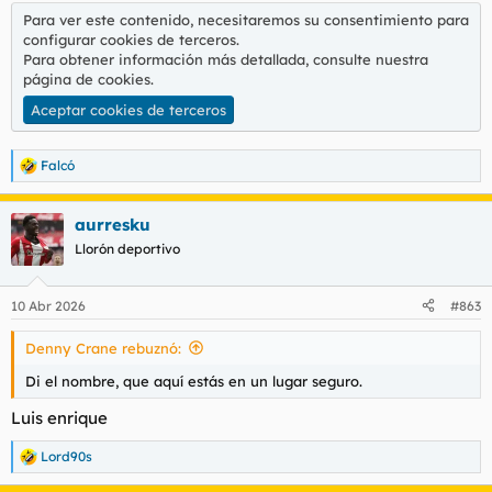
Para ver este contenido, necesitaremos su consentimiento para
configurar cookies de terceros.
Para obtener información más detallada, consulte nuestra
página de cookies
.
Aceptar cookies de terceros
Falcó
R
e
a
aurresku
c
c
Llorón deportivo
i
o
n
10 Abr 2026
#863
e
s
Denny Crane rebuznó:
:
Di el nombre, que aquí estás en un lugar seguro.
Luis enrique
Lord90s
R
e