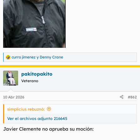
curro jimenez
y
Denny Crane
R
e
a
pakitopakito
c
c
Veterano
i
o
n
10 Abr 2026
#862
e
s
simplicius rebuznó:
:
Ver el archivos adjunto 216645
Javier Clemente no aprueba su moción: