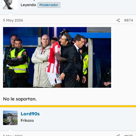
Leyenda
Moderador
5 May 2026
#874
No le soportan.
Lord90s
Frikazo