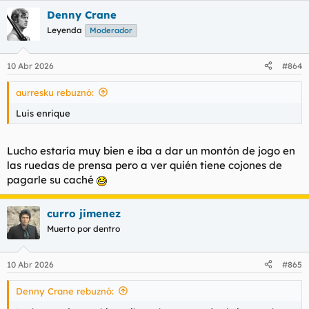
a
Denny Crane
c
c
Leyenda
Moderador
i
o
n
10 Abr 2026
#864
e
s
aurresku rebuznó:
:
Luis enrique
Lucho estaría muy bien e iba a dar un montón de
jogo
en
las ruedas de prensa pero a ver quién tiene cojones de
pagarle su caché
curro jimenez
Muerto por dentro
10 Abr 2026
#865
Denny Crane rebuznó: