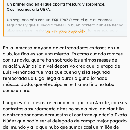
Un primer año en el que aporta frescura y sorprende.
Clasiificamos a la UEFA.
Un segundo año con un EQUIPAZO con el que quedamos
segundos y que si llega a tener un buen portero hubiese hecho
algo más en el resto de competiciones. Montar ese equipo y
Haz clic para expandir...
pagar esas fichas supuso una crisis economica en e Club que
obligaria a bajarse el sueldo a los jugadores 2-3 años depues.
En la inmensa mayoría de entrenadores exitosos en un
Tercer año de tirarse a la bartola y estar mas a cosas extra-
club, los finales son una mierda. Es como cuando rompes
deportivas.
con tu novia, que te han sobrado los últimos meses de
relación. Aún así a nivel deportivo creo que la etapa de
Por cierto, en esa epoca Arrate y Luis Fernandez hicieron el
Luis Fernández fue más que buena y si la segunda
enjuague que tendria que haber supuesto la denuncia de los
socios ante los tribunales si no reinase el “hoy por ti, mañana
temporada La Liga llega a durar alguna jornada
por mi”: Arrate, amigo personal de Luis Fernandez, llama a
más...cuidado, que el equipo en el tramo final estaba
rueda de prensa para anunciar que le renueva un año pero
como un tiro.
que no va a cumplirlo, esto es, lo regala un año y le “despide”
haciendo que cobre el contrato que no va a cumplir.
Luego está el desastre económico que hizo Arrate, con sus
contratos absurdamente altos no sólo a nivel de plantilla
Un puto robo a las arcas de club que como digo, salio de la
gestion de ese nefasto presidente con una situacion
o entrenador como demuestra el contrato que tenía Txato
economica lamentable. Luego llego Lamikiz con Zubiaurre (
Núñez que podía ser el delegado de campo mejor pagado
otro caso de amiguismo) y casi nos dio la puntillla.
del mundo y a lo que hubo que sumar casi un millón de