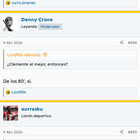
curro jimenez
R
e
a
Denny Crane
c
c
Leyenda
Moderador
i
o
n
9 Abr 2026
#858
e
s
Lord90s rebuznó:
:
¿Clemente el mejor, entonces?
De los 80', sí.
Lord90s
R
e
a
aurresku
c
c
Llorón deportivo
i
o
n
9 Abr 2026
#859
e
s