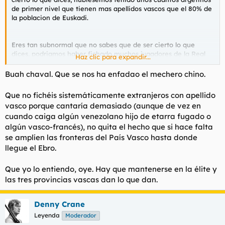
de primer nivel que tienen mas apellidos vascos que el 80% de
la poblacion de Euskadi.
Eres tan subnormal que no sabes que de ser cierto lo que
dices, podriamos haber fichado muchos jugadores de la Real
Haz clic para expandir...
Sociedad, Osasuna, Eibar o Alaves que han sido captados en
categorias juveniles de otros lugares fuera de nuestro
Buah chaval. Que se nos ha enfadao el mechero chino.
mercado.
Que no fichéis sistemáticamente extranjeros con apellido
En definitiva, todo lo que tienes de gordo lo tienes de
vasco porque cantaría demasiado (aunque de vez en
ignorante e imbecil.
cuando caiga algún venezolano hijo de etarra fugado o
algún vasco-francés), no quita el hecho que si hace falta
se amplíen las fronteras del País Vasco hasta donde
llegue el Ebro.
Que yo lo entiendo, oye. Hay que mantenerse en la élite y
las tres provincias vascas dan lo que dan.
Denny Crane
Leyenda
Moderador