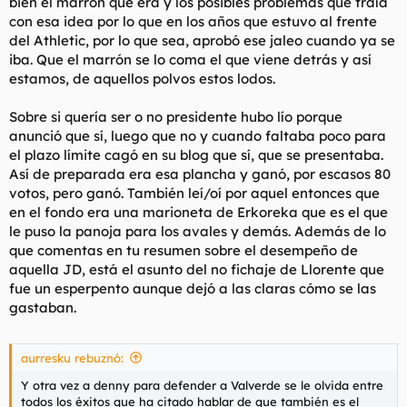
bien el marrón que era y los posibles problemas que traía
con esa idea por lo que en los años que estuvo al frente
Convoca las elecciones antes de acabar su mandato
del Athletic, por lo que sea, aprobó ese jaleo cuando ya se
aprovando la grada de animacion en los ultimos meses y
iba. Que el marrón se lo coma el que viene detrás y así
dejandole la bomba de relojeria que ha sido esa grada politica
estamos, de aquellos polvos estos lodos.
al siguiente.
Hay que ser un hdp para ser del Athletic y dejar un duro en sus
Sobre si quería ser o no presidente hubo lío porque
negocios.
anunció que sí, luego que no y cuando faltaba poco para
el plazo límite cagó en su blog que sí, que se presentaba.
Así de preparada era esa plancha y ganó, por escasos 80
votos, pero ganó. También leí/oí por aquel entonces que
en el fondo era una marioneta de Erkoreka que es el que
le puso la panoja para los avales y demás. Además de lo
que comentas en tu resumen sobre el desempeño de
aquella JD, está el asunto del no fichaje de Llorente que
fue un esperpento aunque dejó a las claras cómo se las
gastaban.
aurresku rebuznó:
Y otra vez a denny para defender a Valverde se le olvida entre
todos los éxitos que ha citado hablar de que también es el