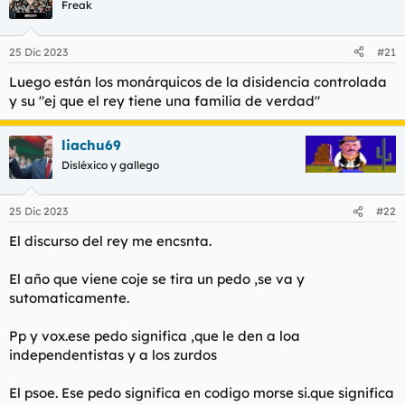
c
Freak
i
o
n
25 Dic 2023
#21
e
s
Luego están los monárquicos de la disidencia controlada
:
y su "ej que el rey tiene una familia de verdad"
liachu69
Disléxico y gallego
25 Dic 2023
#22
El discurso del rey me encsnta.
El año que viene coje se tira un pedo ,se va y
sutomaticamente.
Pp y vox.ese pedo significa ,que le den a loa
independentistas y a los zurdos
El psoe. Ese pedo significa en codigo morse si.que significa