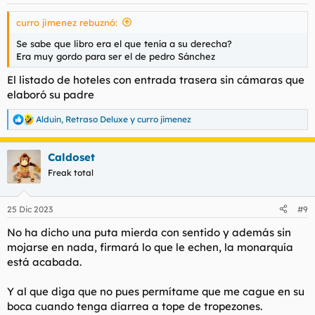
curro jimenez rebuznó:
Se sabe que libro era el que tenía a su derecha?
Era muy gordo para ser el de pedro Sánchez
El listado de hoteles con entrada trasera sin cámaras que
elaboró su padre
Alduin
,
Retraso Deluxe
y
curro jimenez
R
e
a
Caldoset
c
c
Freak total
i
o
n
25 Dic 2023
#9
e
s
No ha dicho una puta mierda con sentido y además sin
:
mojarse en nada, firmará lo que le echen, la monarquía
está acabada.
Y al que diga que no pues permítame que me cague en su
boca cuando tenga diarrea a tope de tropezones.