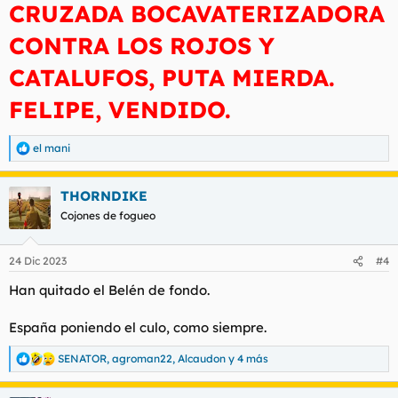
CRUZADA BOCAVATERIZADORA
CONTRA LOS ROJOS Y
CATALUFOS, PUTA MIERDA.
FELIPE, VENDIDO.
el mani
R
e
a
THORNDIKE
c
c
Cojones de fogueo
i
o
n
24 Dic 2023
#4
e
s
Han quitado el Belén de fondo.
:
España poniendo el culo, como siempre.
SENATOR
,
agroman22
,
Alcaudon
y 4 más
R
e
a