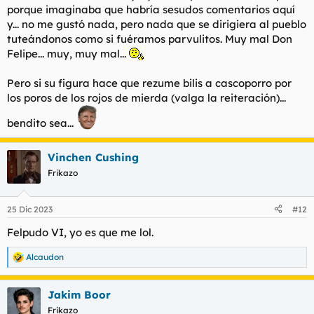
porque imaginaba que habría sesudos comentarios aquí
y... no me gustó nada, pero nada que se dirigiera al
pueblo
tuteándonos como si fuéramos parvulitos. Muy mal Don
Felipe... muy, muy mal...
Pero si su figura hace que rezume bilis a cascoporro por
los poros de los rojos de mierda (valga la reiteración)...
bendito sea...
Vinchen Cushing
Frikazo
25 Dic 2023
#12
Felpudo VI, yo es que me lol.
Alcaudon
R
e
a
Jakim Boor
c
c
Frikazo