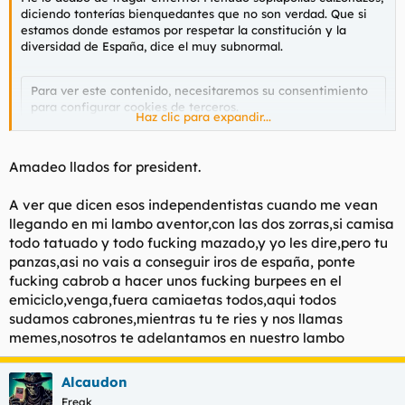
diciendo tonterías bienquedantes que no son verdad. Que si
estamos donde estamos por respetar la constitución y la
diversidad de España, dice el muy subnormal.
Para ver este contenido, necesitaremos su consentimiento
para configurar cookies de terceros.
Haz clic para expandir...
Para obtener información más detallada, consulte nuestra
página de cookies
.
Aceptar cookies de terceros
Amadeo llados for president.
A ver que dicen esos independentistas cuando me vean
llegando en mi lambo aventor,con las dos zorras,si camisa
¿Quién le escribe los discursos al retrasado castrado éste?
todo tatuado y todo fucking mazado,y yo les dire,pero tu
¿Iván Redondo? Cago en puta. Que se largue de una puta vez
panzas,asi no vais a conseguir iros de españa, ponte
ya, al exilio como su padre, y que se lleve a sus hijas y a la
puta culoplana de su mujer.
fucking cabrob a hacer unos fucking burpees en el
emiciclo,venga,fuera camiaetas todos,aqui todos
TERCERA REPÚBLICA YA.
sudamos cabrones,mientras tu te ries y nos llamas
memes,nosotros te adelantamos en nuestro lambo
Alcaudon
Freak