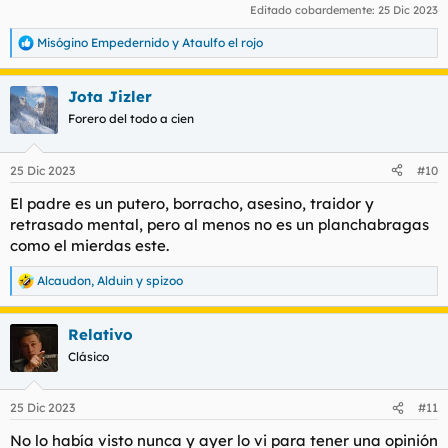
Editado cobardemente:
25 Dic 2023
Misógino Empedernido
y
Ataulfo el rojo
R
e
a
Jota Jizler
c
c
Forero del todo a cien
i
o
n
25 Dic 2023
#10
e
s
El padre es un putero, borracho, asesino, traidor y
:
retrasado mental, pero al menos no es un planchabragas
como el mierdas este.
Alcaudon
,
Alduin
y
spizoo
R
e
a
Relativo
c
c
Clásico
i
o
n
25 Dic 2023
#11
e
s
No lo había visto nunca y ayer lo vi para tener una opinión
: