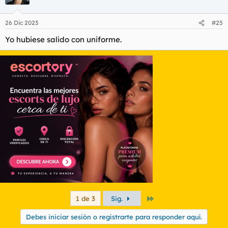
i
o
n
26 Dic 2023
#25
e
s
Yo hubiese salido con uniforme.
:
Último
1 de 3
Sig.
Debes iniciar sesión o registrarte para responder aquí.