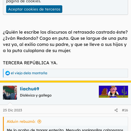
página de cookies
.
Aceptar cookies de terceros
¿Quién le escribe los discursos al retrasado castrado éste?
¿Iván Redondo? Cago en puta. Que se largue de una puta
vez ya, al exilio como su padre, y que se lleve a sus hijas y
a la puta culoplana de su mujer.
TERCERA REPÚBLICA YA.
el viejo dela montaña
R
e
a
liachu69
c
c
Disléxico y gallego
i
o
n
25 Dic 2023
#16
e
s
Alduin rebuznó:
:
Me lo acabo de tragar enterito. Menudo soplapollas calzonazos,