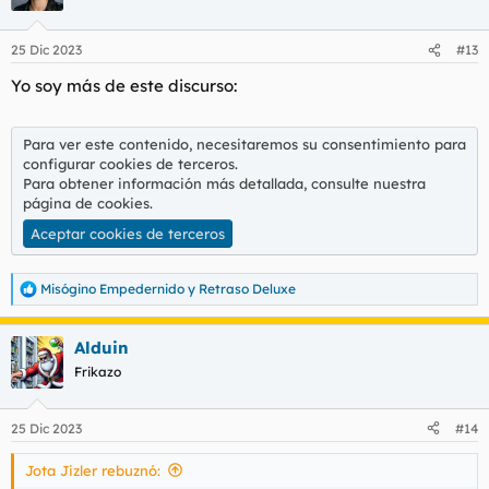
i
o
n
25 Dic 2023
#13
e
s
Yo soy más de este discurso:
:
Para ver este contenido, necesitaremos su consentimiento para
configurar cookies de terceros.
Para obtener información más detallada, consulte nuestra
página de cookies
.
Aceptar cookies de terceros
Misógino Empedernido
y
Retraso Deluxe
R
e
a
Alduin
c
c
Frikazo
i
o
n
25 Dic 2023
#14
e
s
Jota Jizler rebuznó:
: