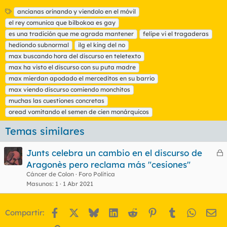
E
ancianas orinando y viendolo en el móvil
t
el rey comunica que bilbokoa es gay
i
es una tradición que me agrada mantener
felipe vi el tragaderas
q
hediondo subnormal
ilg el king del no
u
max buscando hora del discurso en teletexto
e
t
max ha visto el discurso con su puta madre
a
max mierdan apodado el merceditos en su barrio
s
max viendo discurso comiendo monchitos
muchas las cuestiones concretas
oread vomitando el semen de cien monárquicos
Temas similares
Junts celebra un cambio en el discurso de
e
Aragonès pero reclama más "cesiones"
r
Cáncer de Colon
Foro Política
r
Masunos
1
1 Abr 2021
Facebook
X
Bluesky
LinkedIn
Reddit
Pinterest
Tumblr
WhatsA
Em
Compartir:
o