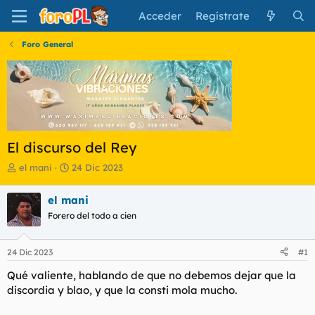
Acceder
Regístrate
Foro General
El discurso del Rey
I
F
el mani
24 Dic 2023
n
e
i
c
el mani
c
h
Forero del todo a cien
i
a
a
d
d
e
24 Dic 2023
#1
o
i
r
n
Qué valiente, hablando de que no debemos dejar que la
d
i
discordia y blao, y que la consti mola mucho.
e
c
l
i