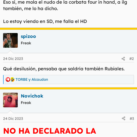
Eso sí, me mola el nudo de la corbata four in hand, a ilg
t
o
e
también, me lo ha dicho.
m
a
Lo estoy viendo en SD, me falla el HD
spizoo
Freak
24 Dic 2023
#2
Qué desilusión, pensaba que saldría también Rubiales.
TORBE
y
Alcaudon
R
e
a
Novichok
c
c
Freak
i
o
n
24 Dic 2023
#3
e
s
NO HA DECLARADO LA
: