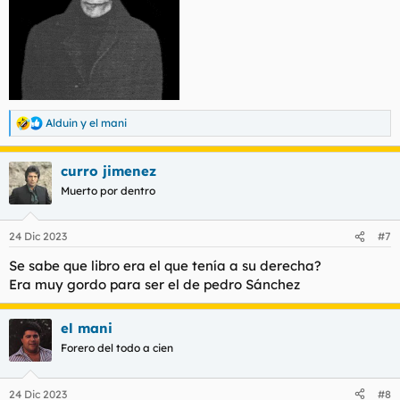
Alduin
y
el mani
R
e
a
curro jimenez
c
c
Muerto por dentro
i
o
n
24 Dic 2023
#7
e
s
Se sabe que libro era el que tenía a su derecha?
:
Era muy gordo para ser el de pedro Sánchez
el mani
Forero del todo a cien
24 Dic 2023
#8