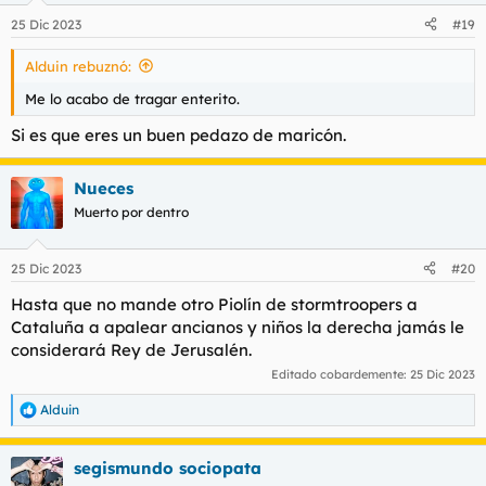
25 Dic 2023
#19
Alduin rebuznó:
Me lo acabo de tragar enterito.
Si es que eres un buen pedazo de maricón.
Nueces
Muerto por dentro
25 Dic 2023
#20
Hasta que no mande otro Piolín de stormtroopers a
Cataluña a apalear ancianos y niños la derecha jamás le
considerará Rey de Jerusalén.
Editado cobardemente:
25 Dic 2023
Alduin
R
e
a
segismundo sociopata
c