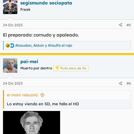
segismundo sociopata
c
c
Freak
i
o
n
24 Dic 2023
#5
e
s
El preparado: cornudo y apaleado.
:
Alcaudon
,
Alduin
y
Ataulfo el rojo
R
e
a
pai-mei
c
c
Muerto por dentro
Puto asco de tío
i
o
n
24 Dic 2023
#6
e
s
el mani rebuznó:
:
Lo estoy viendo en SD, me falla el HD