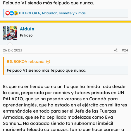
Felpudo VI siendo más felpudo que nunca.
BILBOLOKA
,
Alcaudon
,
semete
y 2 más
R
e
a
Alduin
c
c
Frikazo
i
o
n
26 Dic 2023
#24
e
s
BILBOKOA rebuznó:
:
Felpudo VI siendo más felpudo que nunca.
Es que no entiendo como un tío que ha tenido todo desde
la cuna, preparado por nannies y tutores privados en UN
PALACIO, que se ha pasado veranos en Canadá para
aprender inglés, que ha estado en el ejército con militares
entrenándole en todo para ser el Jefe de las Fuerzas
Armadas, que se ha cepillado modelazas como Eva
Sannun... Ha acabado siendo tan subnormal imbécil
marioneta felpudo calzonazos, tanto que hace parecer a