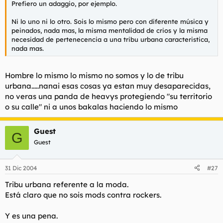
Prefiero un adaggio, por ejemplo.
l
i
t
o
Ni lo uno ni lo otro. Sois lo mismo pero con diferente música y
e
peinados, nada mas, la misma mentalidad de crios y la misma
m
necesidad de pertenecencia a una tribu urbana caracteristica,
a
nada mas.
Hombre lo mismo lo mismo no somos y lo de tribu
urbana.....nanai esas cosas ya estan muy desaparecidas,
no veras una panda de heavys protegiendo "su territorio
o su calle" ni a unos bakalas haciendo lo mismo
Guest
G
Guest
31 Dic 2004
#27
Tribu urbana referente a la moda.
Está claro que no sois mods contra rockers.
Y es una pena.