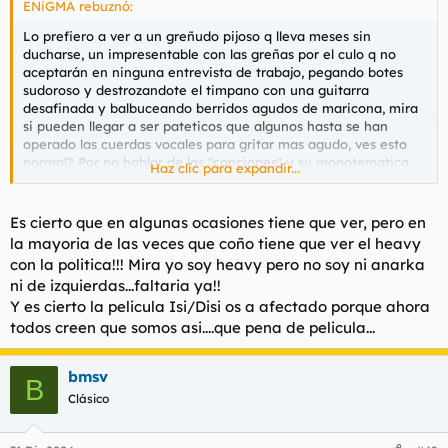
ENiGMA rebuznó:
Lo prefiero a ver a un greñudo pijoso q lleva meses sin
ducharse, un impresentable con las greñas por el culo q no
aceptarán en ninguna entrevista de trabajo, pegando botes
sudoroso y destrozandote el timpano con una guitarra
desafinada y balbuceando berridos agudos de maricona, mira
si pueden llegar a ser pateticos que algunos hasta se han
operado las cuerdas vocales para gritar mas agudo, ves esto
normal? Por no hablar de las "canciones" y su monotematica
Haz clic para expandir...
anarka anti-español y anti-todo. Los conciertos jevis son el
lugar con mas socialistas y anarkas por metro cuadrado, si, esa
gente con palestina q solo sabe beber calimocho y comer
Es cierto que en algunas ocasiones tiene que ver, pero en
pipas en la plaza para levantar el pais, y solo saben hablar de
la mayoria de las veces que coño tiene que ver el heavy
politica para decir "no a la guerra" o "putos fachas". Pateticos.
con la politica!!! Mira yo soy heavy pero no soy ni anarka
ni de izquierdas...faltaria ya!!
Y es cierto la pelicula Isi/Disi os a afectado porque ahora
todos creen que somos asi....que pena de pelicula...
bmsv
B
Clásico