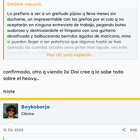
ENiGMA rebuznó:
Lo prefiero a ver a un greñudo pijoso q lleva meses sin
ducharse, un impresentable con las greñas por el culo q no
aceptarán en ninguna entrevista de trabajo, pegando botes
sudoroso y destrozandote el timpano con una guitarra
desafinada y balbuceando berridos agudos de maricona, mira
si pueden llegar a ser pateticos que algunos hasta se han
operado las cuerdas vocales para gritar mas agudo, ves esto
normal? Por no hablar de las "canciones" y su monotematica
Haz clic para expandir...
anarka anti-español y anti-todo. Los conciertos jevis son el
lugar con mas socialistas y anarkas por metro cuadrado, si, esa
gente con palestina q solo sabe beber calimocho y comer
confirmado, otro q viendo Isi Disi cree q lo sabe todo
pipas en la plaza para levantar el pais, y solo saben hablar de
sobre el heavy...
politica para decir "no a la guerra" o "putos fachas". Pateticos.
triste
Boykoborja
Clásico
31 Dic 2004
#48