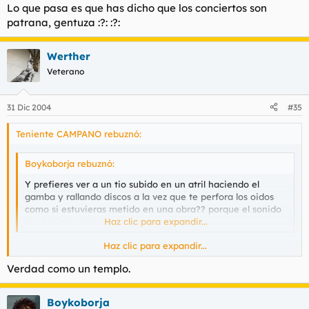
Lo que pasa es que has dicho que los conciertos son
patrana, gentuza :?: :?:
Werther
Veterano
31 Dic 2004
#35
Teniente CAMPANO rebuznó:
Boykoborja rebuznó:
Y prefieres ver a un tio subido en un atril haciendo el
gamba y rallando discos a la vez que te perfora los oidos
como si estuvieras metido en una obra?? porque el sonido
es el mismo creo yo
Haz clic para expandir...
Haz clic para expandir...
Prefiero un adaggio, por ejemplo.
Verdad como un templo.
Ni lo uno ni lo otro.
Sois lo mismo pero con diferente música
y peinados, nada mas, la misma mentalidad de crios y la
Boykoborja
misma necesidad de pertenecencia a una tribu urbana