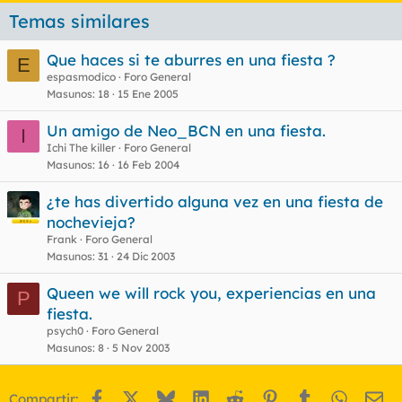
Temas similares
Que haces si te aburres en una fiesta ?
E
espasmodico
Foro General
Masunos
18
15 Ene 2005
Un amigo de Neo_BCN en una fiesta.
I
Ichi The killer
Foro General
Masunos
16
16 Feb 2004
¿te has divertido alguna vez en una fiesta de
nochevieja?
Frank
Foro General
Masunos
31
24 Dic 2003
Queen we will rock you, experiencias en una
P
fiesta.
psych0
Foro General
Masunos
8
5 Nov 2003
Facebook
X
Bluesky
LinkedIn
Reddit
Pinterest
Tumblr
WhatsA
Em
Compartir: