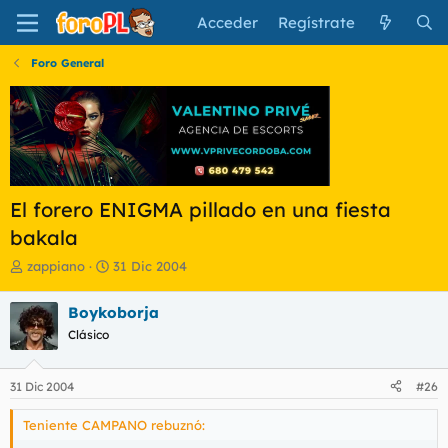
Acceder
Regístrate
Foro General
El forero ENIGMA pillado en una fiesta
bakala
I
F
zappiano
31 Dic 2004
n
e
i
c
Boykoborja
c
h
Clásico
i
a
a
d
d
e
31 Dic 2004
#26
o
i
r
n
Teniente CAMPANO rebuznó:
d
i
e
c