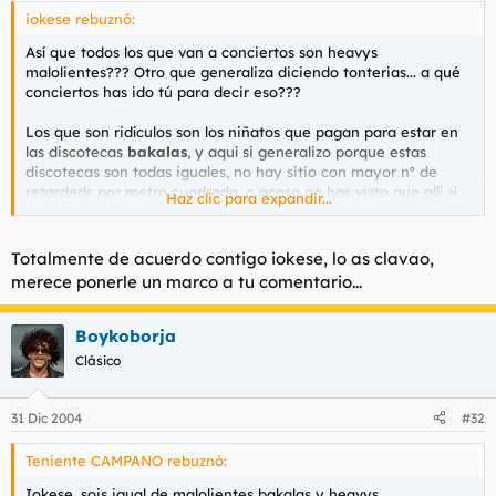
iokese rebuznó:
Así que todos los que van a conciertos son heavys
malolientes??? Otro que generaliza diciendo tonterias... a qué
conciertos has ido tú para decir eso???
Los que son ridículos son los niñatos que pagan para estar en
las discotecas
bakalas
, y aquí si generalizo porque estas
discotecas son todas iguales, no hay sitio con mayor nº de
retardeds por metro cuadrado, o acaso no has visto que allí sí
Haz clic para expandir...
que saltan como subnormales o cómo actúan de forma
mongólica??? esos sí que se creen brutales por hacer eso
Totalmente de acuerdo contigo iokese, lo as clavao,
y no me estoy metiendo con la música q le mola a los bakalas,
merece ponerle un marco a tu comentario...
cada uno escucha lo que le sale de los cohjones, me meto con
su forma de actuar,
Boykoborja
y claro, si uno no es bakala es un heavy maloliente...
Clásico
31 Dic 2004
#32
Teniente CAMPANO rebuznó:
Iokese, sois igual de malolientes bakalas y heavys.