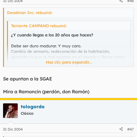
31 Dic 2004
#46
Deadman Inc. rebuznó:
Teniente CAMPANO rebuznó:
¿Y cuando llegas a los 20 años que haces?
Debe ser duro madurar. Y muy caro.
Cambio de armario, redecoración de la habitación,
aprender lo que te has negado en el pasado y llevas como
Haz clic para expandir...
lastre cultural...
Haz clic para expandir...
JAJAJAJAJAJAJA
Se apuntan a la SGAE
Ver esa transformacion es de lo mas gracioso,principalmente
Mira a Ramoncín (perdón, don Ramón)
cuando les toca aprender a bailar.
Aunque mas triste es llegar a los 30 años en las mismas...:S
tologordo
Clásico
31 Dic 2004
#47