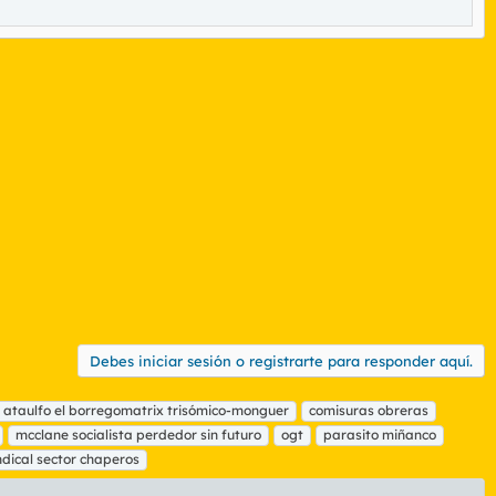
Debes iniciar sesión o registrarte para responder aquí.
. ataulfo el borregomatrix trisómico-monguer
comisuras obreras
mcclane socialista perdedor sin futuro
ogt
parasito miñanco
ndical sector chaperos