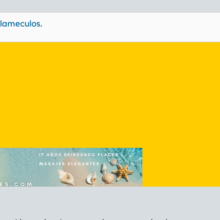
ameculos.
nlace