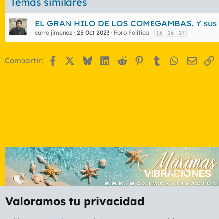
Temas similares
e
t
EL GRAN HILO DE LOS COMEGAMBAS. Y sus l
a
s
curro jimenez
25 Oct 2023
Foro Política
15
16
17
Facebook
X
Bluesky
LinkedIn
Reddit
Pinterest
Tumblr
WhatsApp
Email
E
Compartir:
Valoramos tu privacidad
Foros
GENERAL
Foro General