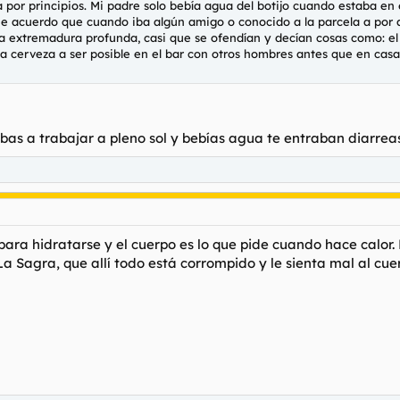
por principios. Mi padre solo bebía agua del botijo cuando estaba en 
Me acuerdo que cuando iba algún amigo o conocido a la parcela a por al
 la extremadura profunda, casi que se ofendían y decían cosas como: el
la cerveza a ser posible en el bar con otros hombres antes que en cas
bas a trabajar a pleno sol y bebías agua te entraban diarreas.
para hidratarse y el cuerpo es lo que pide cuando hace calor.
La Sagra, que allí todo está corrompido y le sienta mal al cue