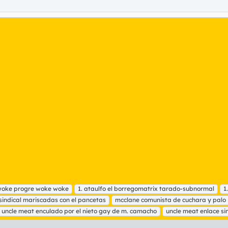
woke progre woke woke
1. ataulfo el borregomatrix tarado-subnormal
1
 sindical mariscadas con el pancetas
mcclane comunista de cuchara y palo
uncle meat enculado por el nieto gay de m. camacho
uncle meat enlace si