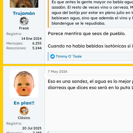
Es que antes la gente mayor no bebía agua 
r
n
azadón. El resto de veces vino o cerveza. 
d
i
agua del botijo por estar en pleno julio en
Trujamán
e
c
bebiesen agua, sino que además el vino y 
l
i
blandengue se le repudiaba.
t
o
Freak
e
Parece mentira que seas de pueblo.
Registro
m
14 Ene 2024
a
Mensajes
6.255
Cuando no había bebidas isotónicas si i
Reacciones
5.244
Timmy O´Toole
R
e
a
7 May 2026
c
c
Eso es una sandez, el agua es lo mejor 
i
o
diarreas que dices eso será en la puta 
n
e
s
En plan!!
:
Clásico
Registro
20 Jul 2025
Mensajes
2.283