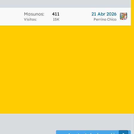
Masunos
411
21 Abr 2026
Visitas
15K
Perrino Chico