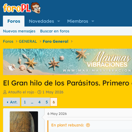
Foros
Novedades
Miembros
Nuevos mensajes
Buscar en foros
Foros
GENERAL
Foro General
El Gran hilo de los Parásitos. Prime
I
F
Ataulfo el rojo
1 May 2026
n
e
Ant.
1
…
4
5
6
i
c
c
h
i
a
6 May 2026
a
d
d
e
En plan!! rebuznó:
o
i