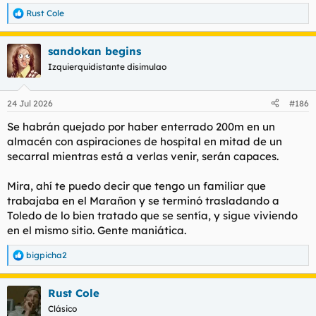
Rust Cole
R
e
a
sandokan begins
c
c
Izquierquidistante disimulao
i
o
n
24 Jul 2026
#186
e
s
Se habrán quejado por haber enterrado 200m en un
:
almacén con aspiraciones de hospital en mitad de un
secarral mientras está a verlas venir, serán capaces.
Mira, ahí te puedo decir que tengo un familiar que
trabajaba en el Marañon y se terminó trasladando a
Toledo de lo bien tratado que se sentía, y sigue viviendo
en el mismo sitio. Gente maniática.
bigpicha2
R
e
a
Rust Cole
c
c
Clásico
i