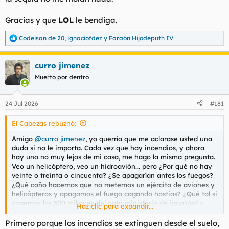
Gracias y que
LOL
le bendiga.
Codeisan de 20
,
ignaciofdez
y
Faraón Hijodeputh IV
R
e
a
curro jimenez
c
c
Muerto por dentro
i
o
n
24 Jul 2026
#181
e
s
El Cabezas rebuznó:
:
Amigo
@curro jimenez
, yo querría que me aclarase usted una
duda si no le importa. Cada vez que hay incendios, y ahora
hay uno no muy lejos de mi casa, me hago la misma pregunta.
Veo un helicóptero, veo un hidroavión... pero ¿Por qué no hay
veinte o treinta o cincuenta? ¿Se apagarían antes los fuegos?
¿Qué coño hacemos que no metemos un ejército de aviones y
helicópteros y apagamos el fuego cagando hostias? ¿Qué tal si
cogemos los 500 millones del puto ministerio de igualdad y
Haz clic para expandir...
compramos diez hidroaviones o pa los que dé? ¿No sería esa
una buena solución o estoy yo más agilipollao de lo normal
Primero porque los incendios se extinguen desde el suelo,