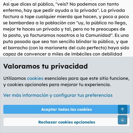
Así que dices al público, "veis? No podemos con tanto
enfermo, hay que pedir ayuda a la privada". La privada
factura a tope cualquier mierda que hacen, y poco a poco
se bombardea a la población con "uy, la pública no llega,
mejor te haces un privado y tal, pero no te preocupes de
la pasta, ya facturamos nosotros a la Comunidad". Es una
puta pasada que sea tan sencillo blindar la pública, y que
el borracho (con la marioneta del culo perfecto) haya sido
capaz de convencer a miles de imbéciles con debilidad
cerebral, que la sanidad pública está condenada, porque
Valoramos tu privacidad
no puede gestionar bien. Claro, mola muchísimo que tu
novio con voz de pito se lleve cienes de millardos en
Utilizamos
cookies
esenciales para que este sitio funcione,
comisiones, pero eso no tiene importancia. Lo grande es
y cookies opcionales para mejorar tu experiencia.
que hay gente mileurista, que vota al partido que tiene en
su programa, vender los hospitales al peso.
Ver más información y configurar tus preferencias
RespeKto a los incendios, por supuesto, son casualidades,
Arri
Aceptar todas las cookies
y el cambio climático no existe, las vacunas provocan
hipopollismo, y la Tierra es plana con tendencia a tener
Pie
Rechazar cookies opcionales
forma de POLLA.