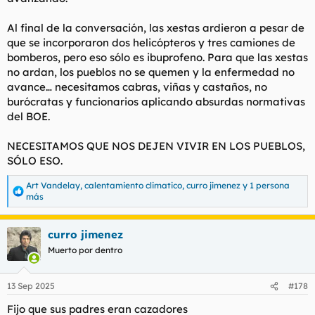
Al final de la conversación, las xestas ardieron a pesar de
que se incorporaron dos helicópteros y tres camiones de
bomberos, pero eso sólo es ibuprofeno. Para que las xestas
no ardan, los pueblos no se quemen y la enfermedad no
avance… necesitamos cabras, viñas y castaños, no
burócratas y funcionarios aplicando absurdas normativas
del BOE.
NECESITAMOS QUE NOS DEJEN VIVIR EN LOS PUEBLOS,
SÓLO ESO.
Art Vandelay
,
calentamiento climatico
,
curro jimenez
y 1 persona
R
más
e
a
c
curro jimenez
c
Muerto por dentro
i
o
n
e
13 Sep 2025
#178
s
Fijo que sus padres eran cazadores
: