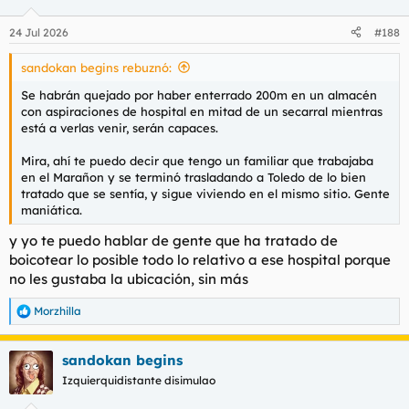
o
n
24 Jul 2026
#188
e
s
sandokan begins rebuznó:
:
Se habrán quejado por haber enterrado 200m en un almacén
con aspiraciones de hospital en mitad de un secarral mientras
está a verlas venir, serán capaces.
Mira, ahí te puedo decir que tengo un familiar que trabajaba
en el Marañon y se terminó trasladando a Toledo de lo bien
tratado que se sentía, y sigue viviendo en el mismo sitio. Gente
maniática.
y yo te puedo hablar de gente que ha tratado de
boicotear lo posible todo lo relativo a ese hospital porque
no les gustaba la ubicación, sin más
Morzhilla
R
e
a
sandokan begins
c
c
Izquierquidistante disimulao
i
o