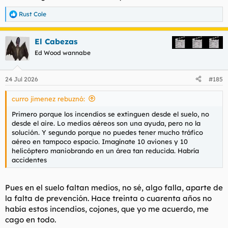
Rust Cole
R
e
a
El Cabezas
c
c
Ed Wood wannabe
i
o
n
24 Jul 2026
#185
e
s
curro jimenez rebuznó:
:
Primero porque los incendios se extinguen desde el suelo, no
desde el aire. Lo medios aéreos son una ayuda, pero no la
solución. Y segundo porque no puedes tener mucho tráfico
aéreo en tampoco espacio. Imagínate 10 aviones y 10
helicóptero maniobrando en un área tan reducida. Habría
accidentes
Pues en el suelo faltan medios, no sé, algo falla, aparte de
la falta de prevención. Hace treinta o cuarenta años no
había estos incendios, cojones, que yo me acuerdo, me
cago en todo.