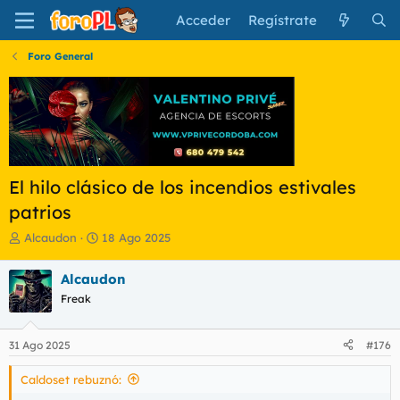
Acceder
Regístrate
Foro General
El hilo clásico de los incendios estivales
patrios
I
F
Alcaudon
18 Ago 2025
n
e
i
c
Alcaudon
c
h
Freak
i
a
a
d
d
e
31 Ago 2025
#176
o
i
r
n
Caldoset rebuznó:
d
i
e
c