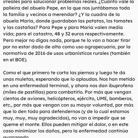
irreales para solucionar problemas reales. ¿Cuánto vale la
palleira del abuelo Pepe, en la que nos juntábamos toda
la familia y vecinos a merendar? ¿Y la cuadra de la
abuela María, donde guardaban las patatas, los tomates
y las castañas? Para Pepe y para María valen media
vida; para el catastro, 48 y 32 euros respectivamente.
Pero mejor no digas nada, porque te lo van a hacer tirar
por no estar dado de alta como uso agropecuario, por la
normativa de 2016 de usos urbanísticos rurales (también
en el BOE).
Como el que primero te corta las piernas y luego te da
unas muletas, esperando que lo aplaudas. Nos han metido
en una enfermedad terminal, y ahora nos dan ibuprofeno
(miles de pastillas) para combatirlo. Por más que vengan
cientos de aviones, helicópteros, ejército, UME, bomberos,
etc., por más que vengan con su mayor voluntad, por más
que lo den todo para defendernos (y de lo cual estamos
muy, muy, muy agradecidos), no van a impedir que se
queme el monte. Ellos pueden mitigar el dolor, o en este
caso minimizar los daños, pero la enfermedad continúa
avanzando.