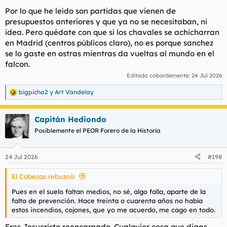
Por lo que he leído son partidas que vienen de
presupuestos anteriores y que ya no se necesitaban, ni
idea. Pero quédate con que si los chavales se achicharran
en Madrid (centros públicos claro), no es porque sanchez
se lo gaste en ostras mientras da vueltas al mundo en el
falcon.
Editado cobardemente:
24 Jul 2026
bigpicha2
y
Art Vandelay
R
e
a
Capitán Hediondo
c
c
Posiblemente el PEOR Forero de la Historia
i
o
n
24 Jul 2026
#198
e
s
El Cabezas rebuznó:
:
Pues en el suelo faltan medios, no sé, algo falla, aparte de la
falta de prevención. Hace treinta o cuarenta años no había
estos incendios, cojones, que yo me acuerdo, me cago en todo.
Eres Jesucristo reencarnado. Cualquier cosa que digas