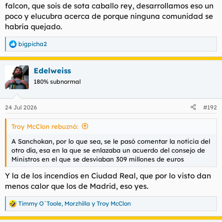
falcon, que sois de sota caballo rey, desarrollamos eso un
poco y elucubra acerca de porque ninguna comunidad se
habría quejado.
bigpicha2
R
e
a
Edelweiss
c
c
180% subnormal
i
o
n
24 Jul 2026
#192
e
s
Troy McClon rebuznó:
:
A Sanchokan, por lo que sea, se le pasó comentar la noticia del
otro día, esa en la que se enlazaba un acuerdo del consejo de
Ministros en el que se desviaban 309 millones de euros
Y la de los incendios en Ciudad Real, que por lo visto dan
menos calor que los de Madrid, eso yes.
Timmy O´Toole
,
Morzhilla
y
Troy McClon
R
e