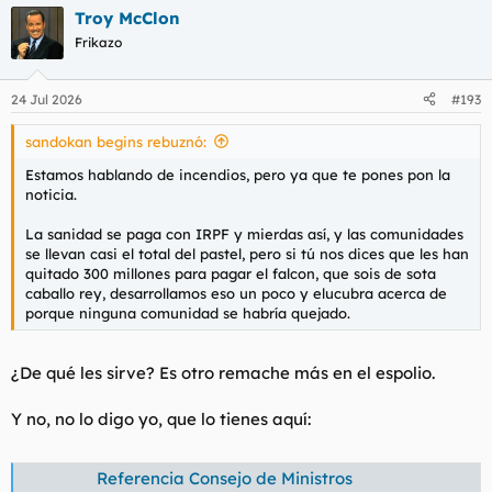
a
Troy McClon
c
c
Frikazo
i
o
n
24 Jul 2026
#193
e
s
sandokan begins rebuznó:
:
Estamos hablando de incendios, pero ya que te pones pon la
noticia.
La sanidad se paga con IRPF y mierdas así, y las comunidades
se llevan casi el total del pastel, pero si tú nos dices que les han
quitado 300 millones para pagar el falcon, que sois de sota
caballo rey, desarrollamos eso un poco y elucubra acerca de
porque ninguna comunidad se habría quejado.
¿De qué les sirve? Es otro remache más en el espolio.
Y no, no lo digo yo, que lo tienes aquí:
Referencia Consejo de Ministros