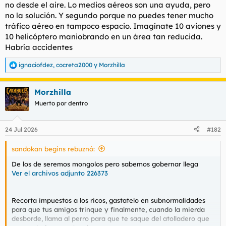
haciendo esta pregunta?
no desde el aire. Lo medios aéreos son una ayuda, pero
Es como apagar de golpe una barbacoa con un cubo de agua o
no la solución. Y segundo porque no puedes tener mucho
hacerlo a base de gargajos, no sé, estaré gilipollas pero treinta
tráfico aéreo en tampoco espacio. Imagínate 10 aviones y
efectivos digo yo que harán más que uno o dos. Es que me
10 helicóptero maniobrando en un área tan reducida.
cabrea mucho este asunto. Los incendios y la sequía no me
Habría accidentes
molan nada.
Gracias y que
LOL
le bendiga.
ignaciofdez
,
cocreta2000
y
Morzhilla
R
e
a
Morzhilla
c
c
Muerto por dentro
i
o
n
24 Jul 2026
#182
e
s
sandokan begins rebuznó:
:
De los de seremos mongolos pero sabemos gobernar llega
Ver el archivos adjunto 226373
Recorta impuestos a los ricos, gastatelo en subnormalidades
para que tus amigos trinque y finalmente, cuando la mierda
desborde, llama al perro para que te saque del atolladero que