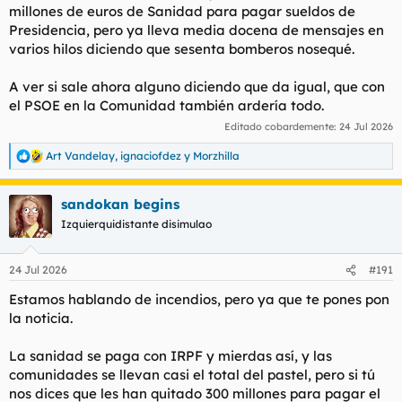
millones de euros de Sanidad para pagar sueldos de
Presidencia, pero ya lleva media docena de mensajes en
varios hilos diciendo que sesenta bomberos nosequé.
A ver si sale ahora alguno diciendo que da igual, que con
el PSOE en la Comunidad también ardería todo.
Editado cobardemente:
24 Jul 2026
Art Vandelay
,
ignaciofdez
y
Morzhilla
R
e
a
sandokan begins
c
c
Izquierquidistante disimulao
i
o
n
24 Jul 2026
#191
e
s
Estamos hablando de incendios, pero ya que te pones pon
:
la noticia.
La sanidad se paga con IRPF y mierdas así, y las
comunidades se llevan casi el total del pastel, pero si tú
nos dices que les han quitado 300 millones para pagar el