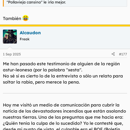
"Pollavieja cansino" le iría mejor.
l
i
t
o
e
También
m
a
Alcaudon
Freak
1 Sep 2025
#177
Me han pasado este testimonio de alguien de la región
astur-leonesa (por la palabra "xesta".
No sé si es cierto lo de la entrevista o sólo un relato para
soltar la rabia, pero merece la pena.
Hoy me visitó un medio de comunicación para cubrir la
noticia de los devastadores incendios que están asolando
nuestras tierras. Una de las preguntas que me hacía era:
¿Quién tenía la culpa de lo sucedido? Yo le contesté que,
desde mi punto de vista, el culpable era el BOE (Boletín