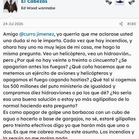
El Cabezas
Ed Wood wannabe
24 Jul 2026
#180
Amigo
@curro jimenez
, yo querría que me aclarase usted
una duda si no le importa. Cada vez que hay incendios, y
ahora hay uno no muy lejos de mi casa, me hago la
misma pregunta. Veo un helicóptero, veo un hidroavión...
pero ¿Por qué no hay veinte o treinta o cincuenta? ¿Se
apagarían antes los fuegos? ¿Qué coño hacemos que no
metemos un ejército de aviones y helicópteros y
apagamos el fuego cagando hostias? ¿Qué tal si cogemos
los 500 millones del puto ministerio de igualdad y
compramos diez hidroaviones o pa los que dé? ¿No sería
esa una buena solución o estoy yo más agilipollao de lo
normal haciendo esta pregunta?
Es como apagar de golpe una barbacoa con un cubo de
agua o hacerlo a base de gargajos, no sé, estaré gilipollas
pero treinta efectivos digo yo que harán más que uno o
dos. Es que me cabrea mucho este asunto. Los incendios y
la sequía no me molan nada.