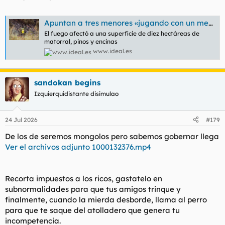
Apuntan a tres menores «jugando con un mechero» como presuntos autores del incendio de la Fuente de la Bicha | Ideal
El fuego afectó a una superficie de diez hectáreas de
matorral, pinos y encinas
www.ideal.es
sandokan begins
Izquierquidistante disimulao
24 Jul 2026
#179
De los de seremos mongolos pero sabemos gobernar llega
Ver el archivos adjunto 1000132376.mp4
Recorta impuestos a los ricos, gastatelo en
subnormalidades para que tus amigos trinque y
finalmente, cuando la mierda desborde, llama al perro
para que te saque del atolladero que genera tu
incompetencia.