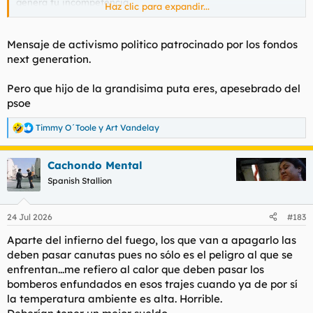
genera tu incompetencia.
Haz clic para expandir...
Mensaje de activismo politico patrocinado por los fondos
next generation.
Ver el archivos adjunto 226375
Pero que hijo de la grandisima puta eres, apesebrado del
psoe
Timmy O´Toole
y
Art Vandelay
R
e
a
Cachondo Mental
c
c
Spanish Stallion
i
o
n
24 Jul 2026
#183
e
s
Aparte del infierno del fuego, los que van a apagarlo las
:
deben pasar canutas pues no sólo es el peligro al que se
enfrentan...me refiero al calor que deben pasar los
bomberos enfundados en esos trajes cuando ya de por sí
la temperatura ambiente es alta. Horrible.