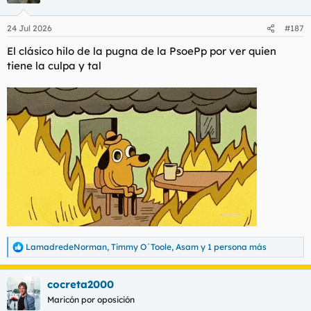
o
n
24 Jul 2026
#187
e
s
El clásico hilo de la pugna de la PsoePp por ver quien
:
tiene la culpa y tal
LamadredeNorman
,
Timmy O´Toole
,
Asam
y 1 persona más
R
e
a
cocreta2000
c
c
Maricón por oposición
i