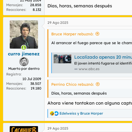
21 May 2009
Mensajes
28.858
Días, horas, semanas después
Reacciones
8.132
29 Ago 2025
Bruce Harper rebuznó:
Al arrancar el fuego parece que se le cham
curro jimenez
Localizado apenas 20 minutos después
El joven intentó fugarse al identif
Muerto por dentro
www.abc.es
Registro
10 Jul 2009
Mensajes
38.507
Perrino Chico rebuznó:
Reacciones
19.180
Días, horas, semanas después
Ahora viene tontokan con alguna captu
Edelweiss
y
Bruce Harper
R
e
a
29 Ago 2025
c