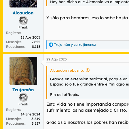
Hoy han dicho que Alemania va a implantar e
r
n
d
i
Alcaudon
e
c
Y sólo para hombres, eso lo sabe hasta
l
i
t
o
Freak
e
Registro
m
18 Abr 2005
a
Mensajes
7.855
Trujamán
y
curro jimenez
R
Reacciones
8.118
e
a
29 Ago 2025
c
c
i
Alcaudon rebuznó:
o
n
Grande en extensión territorial, porque e
e
España sólo fue grande entre el "milagro e
s
Trujamán
:
Fin del offtopic.
Esta vida no tiene importancia compara
Freak
Registro
sufrimiento los ha asemejado a Cristo.
14 Ene 2024
Mensajes
6.249
Gracias a nosotros los pobres han rec
Reacciones
5.237