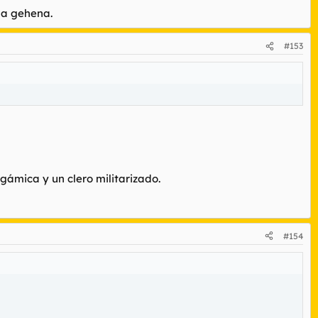
la gehena.
#153
gámica y un clero militarizado.
#154