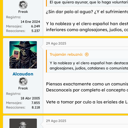
El que quiera ayunar, que lo haga voluntar
¿Sin dar palo al agua? ¿Y el sufrimiento
Freak
Registro
14 Ene 2024
Y la nobleza y el clero español han de
Mensajes
6.249
inferiores como anglosajones, judíos, 
Reacciones
5.237
29 Ago 2025
Trujamán rebuznó:
Y la nobleza y el clero español han destac
anglosajones, judíos, catalanes o comunista
Alcaudon
Piensas exactamente como un comunista:
Freak
Desconoceis por completo el concepto 
Registro
18 Abr 2005
Vete a tomar por culo a los eriales de
Mensajes
7.855
Reacciones
8.118
29 Ago 2025