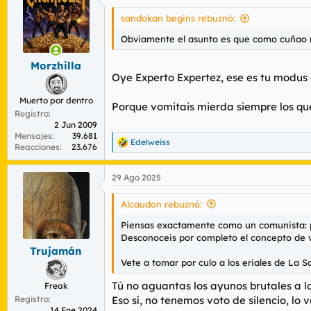
c
i
sandokan begins rebuznó:
o
n
Obviamente el asunto es que como cuñao mez
e
s
Morzhilla
:
Oye Experto Expertez, ese es tu modus 
Muerto por dentro
Porque vomitais mierda siempre los qu
Registro
2 Jun 2009
Mensajes
39.681
Edelweiss
R
Reacciones
23.676
e
a
29 Ago 2025
c
c
i
Alcaudon rebuznó:
o
n
Piensas exactamente como un comunista: pr
e
Desconoceis por completo el concepto de 
s
Trujamán
:
Vete a tomar por culo a los eriales de La 
Tú no aguantas los ayunos brutales a l
Freak
Registro
Eso sí, no tenemos voto de silencio, l
14 Ene 2024