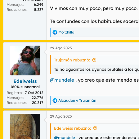
Mensajes
6.249
Vivimos con muy poco, pero muy poco.
Reacciones
5.237
Te confundes con los habituales sacerd
Morzhilla
R
e
a
29 Ago 2025
c
c
i
Trujamán rebuznó:
o
n
Tú no aguantas los ayunos brutales a los q
e
s
@mundele
, yo creo que este menda est
Edelweiss
:
180% subnormal
Registro
7 Oct 2012
Mensajes
22.776
Alcaudon
y
Trujamán
R
Reacciones
20.217
e
a
29 Ago 2025
c
c
i
Edelweiss rebuznó:
o
n
@mundele
, yo creo que este menda está p