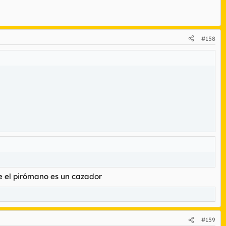
#158
e el pirómano es un cazador
#159