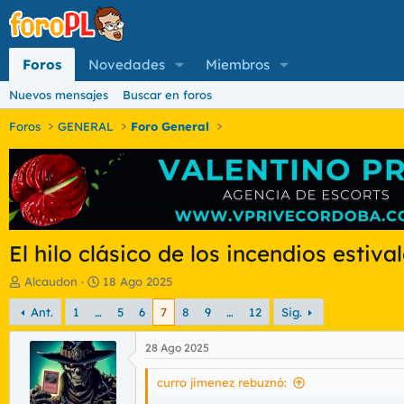
Foros
Novedades
Miembros
Nuevos mensajes
Buscar en foros
Foros
GENERAL
Foro General
El hilo clásico de los incendios estiva
I
F
Alcaudon
18 Ago 2025
n
e
Ant.
1
…
5
6
7
8
9
…
12
Sig.
i
c
c
h
i
a
28 Ago 2025
a
d
d
e
curro jimenez rebuznó:
o
i