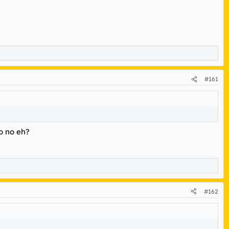
#161
o no eh?
#162