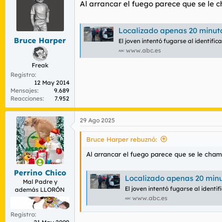
Al arrancar el fuego parece que se le 
Localizado apenas 20 minutos después de
Bruce Harper
El joven intentó fugarse al identifica
www.abc.es
Freak
Registro
12 May 2014
Mensajes
9.689
Reacciones
7.952
29 Ago 2025
Bruce Harper rebuznó:
Al arrancar el fuego parece que se le cham
Perrino Chico
Localizado apenas 20 minutos después
Mal Padre y
El joven intentó fugarse al identif
además LLORÓN
www.abc.es
Registro