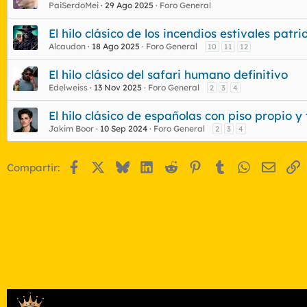
PaiSerdoMei
29 Ago 2025
Foro General
El hilo clásico de los incendios estivales patri
Alcaudon
18 Ago 2025
Foro General
10
11
12
El hilo clásico del safari humano definitivo
Edelweiss
13 Nov 2025
Foro General
2
3
4
El hilo clásico de españolas con piso propio 
Jakim Boor
10 Sep 2024
Foro General
2
3
4
Facebook
X
Bluesky
LinkedIn
Reddit
Pinterest
Tumblr
WhatsApp
Email
E
Compartir: