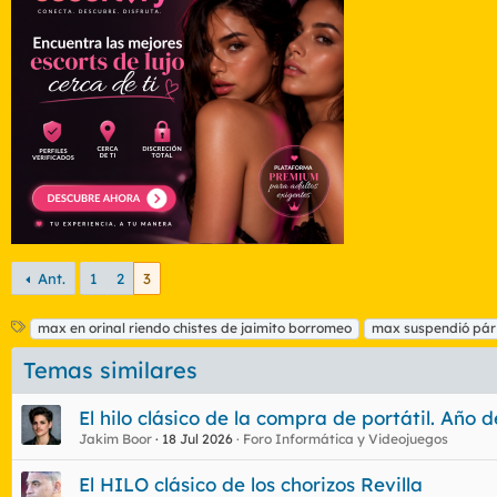
Ant.
1
2
3
E
max en orinal riendo chistes de jaimito borromeo
max suspendió párv
t
Temas similares
i
q
u
El hilo clásico de la compra de portátil. Año 
e
Jakim Boor
18 Jul 2026
Foro Informática y Videojuegos
t
a
El HILO clásico de los chorizos Revilla
s