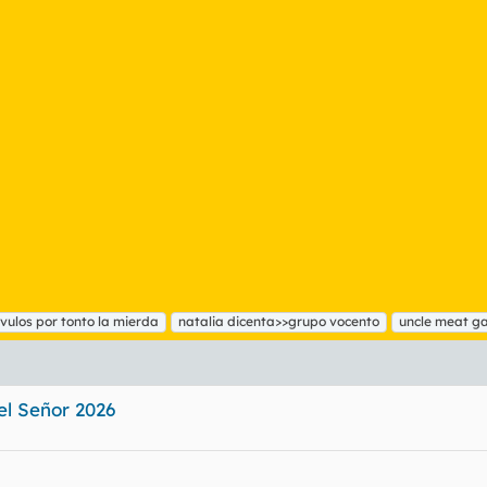
ulos por tonto la mierda
natalia dicenta>>grupo vocento
uncle meat g
del Señor 2026