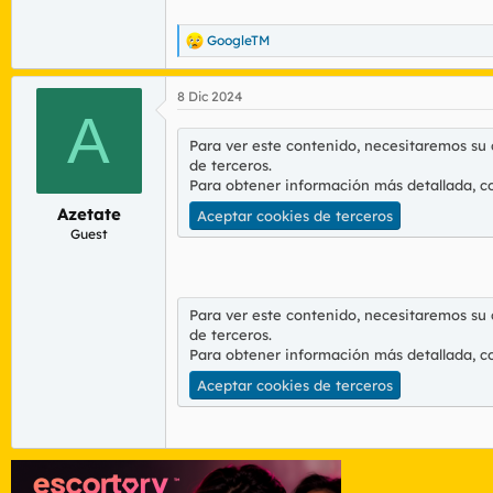
GoogleTM
R
e
a
8 Dic 2024
c
A
c
i
Para ver este contenido, necesitaremos su
o
de terceros.
n
Para obtener información más detallada, c
e
s
Azetate
Aceptar cookies de terceros
:
Guest
Para ver este contenido, necesitaremos su
de terceros.
Para obtener información más detallada, c
Aceptar cookies de terceros