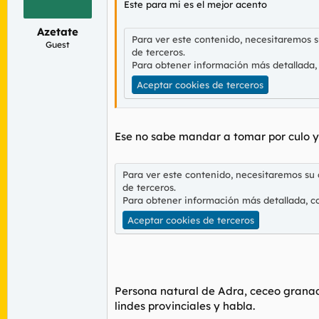
Este para mi es el mejor acento
r
n
d
i
Azetate
e
c
Para ver este contenido, necesitaremos 
l
i
Guest
de terceros.
t
o
Para obtener información más detallada,
e
m
Aceptar cookies de terceros
a
Ese no sabe mandar a tomar por culo y
Para ver este contenido, necesitaremos su
de terceros.
Para obtener información más detallada, c
Aceptar cookies de terceros
Persona natural de Adra, ceceo granadi
lindes provinciales y habla.