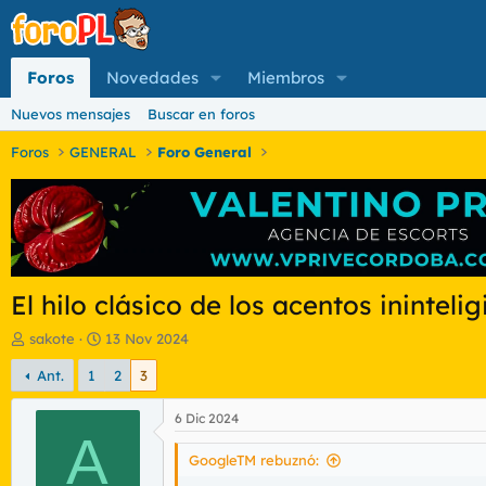
Foros
Novedades
Miembros
Nuevos mensajes
Buscar en foros
Foros
GENERAL
Foro General
El hilo clásico de los acentos inintelig
I
F
sakote
13 Nov 2024
n
e
Ant.
1
2
3
i
c
c
h
i
a
6 Dic 2024
a
A
d
d
e
GoogleTM rebuznó:
o
i