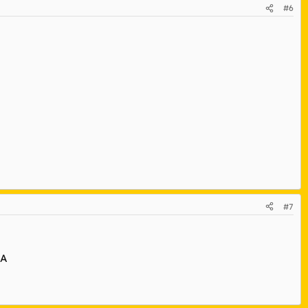
#6
#7
ÑA