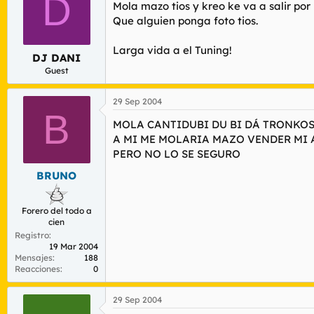
D
r
n
Mola mazo tios y kreo ke va a salir por
d
i
Que alguien ponga foto tios.
e
c
l
i
Larga vida a el Tuning!
t
o
DJ DANI
e
Guest
m
a
29 Sep 2004
B
MOLA CANTIDUBI DU BI DÁ TRONKOS!!!!!!!!
A MI ME MOLARIA MAZO VENDER MI 
PERO NO LO SE SEGURO
BRUNO
Forero del todo a
cien
Registro
19 Mar 2004
Mensajes
188
Reacciones
0
29 Sep 2004