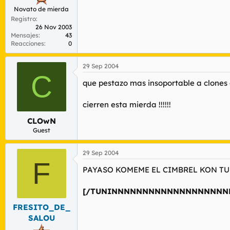
Novato de mierda
Registro
26 Nov 2003
Mensajes
43
Reacciones
0
29 Sep 2004
C
que pestazo mas insoportable a clones 
cierren esta mierda !!!!!!
CLOwN
Guest
29 Sep 2004
F
PAYASO KOMEME EL CIMBREL KON T
[/TUNINNNNNNNNNNNNNNNNNNN
FRESITO_DE_
SALOU