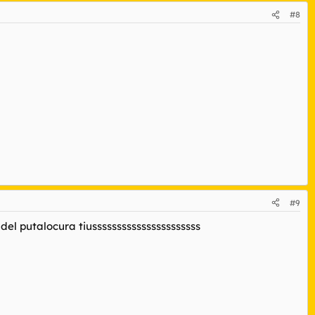
#8
#9
utalocura tiussssssssssssssssssssss