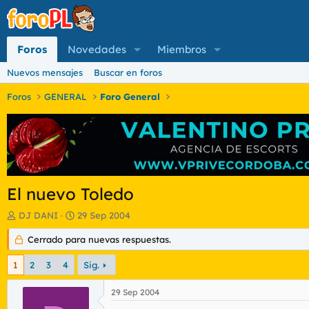
Foros
Novedades
Miembros
Nuevos mensajes
Buscar en foros
Foros
GENERAL
Foro General
El nuevo Toledo
I
F
DJ DANI
29 Sep 2004
n
e
i
Cerrado para nuevas respuestas.
c
c
h
i
a
1
2
3
4
Sig.
a
d
d
e
29 Sep 2004
o
i