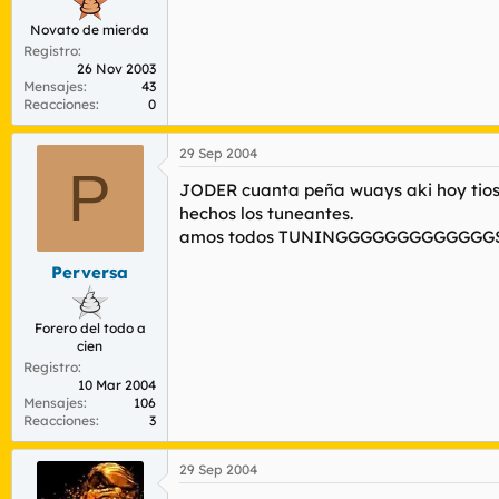
Novato de mierda
Registro
26 Nov 2003
Mensajes
43
Reacciones
0
29 Sep 2004
P
JODER cuanta peña wuays aki hoy tios,
hechos los tuneantes.
amos todos TUNINGGGGGGGGGGGGGS
Perversa
Forero del todo a
cien
Registro
10 Mar 2004
Mensajes
106
Reacciones
3
29 Sep 2004