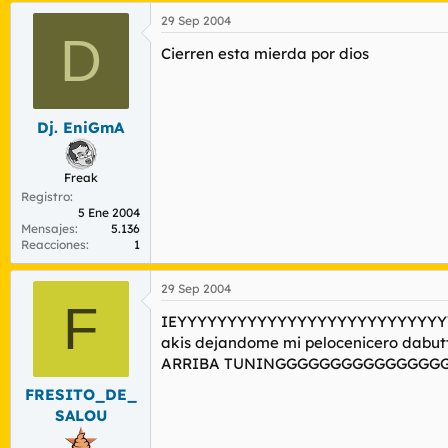
29 Sep 2004
D
Cierren esta mierda por dios
Dj. EniGmA
Freak
Registro
5 Ene 2004
Mensajes
5.136
Reacciones
1
29 Sep 2004
F
IEYYYYYYYYYYYYYYYYYYYYYYYYYYYYYYYYY
akis dejandome mi pelocenicero dabutt
ARRIBA TUNINGGGGGGGGGGGGGG
FRESITO_DE_
SALOU