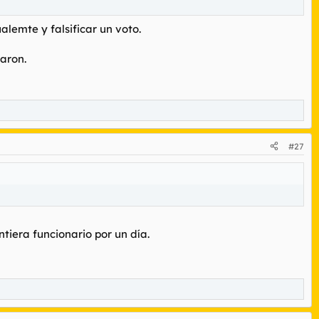
lemte y falsificar un voto.
taron.
#27
ntiera funcionario por un día.