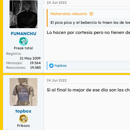
24 Jun 2022
c
c
i
Matarratas rebuznó:
o
n
El pica pica y el bebercio lo traen los de lo
e
s
Lo hacen por cortesia pero no tienen d
FUMANCHU
:
Freak total
Registro
21 May 2009
Mensajes
19.564
topbox
R
Reacciones
19.083
e
a
24 Jun 2022
c
c
Si al final lo mejor de ese día son las ch
i
o
n
e
s
topbox
:
Frikazo