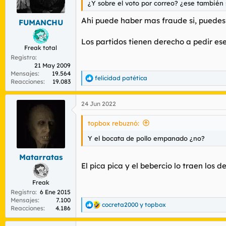
¿Y sobre el voto por correo? ¿ese también 
r
n
d
i
Ahi puede haber mas fraude si, puedes c
FUMANCHU
e
c
l
i
t
o
Los partidos tienen derecho a pedir ese
Freak total
e
Registro
m
21 May 2009
a
Mensajes
19.564
felicidad patética
R
Reacciones
19.083
e
a
24 Jun 2022
c
c
i
topbox rebuznó:
o
n
Y el bocata de pollo empanado ¿no?
e
s
Matarratas
:
El pica pica y el bebercio lo traen los 
Freak
Registro
6 Ene 2015
Mensajes
7.100
cocreta2000
y
topbox
R
Reacciones
4.186
e
a