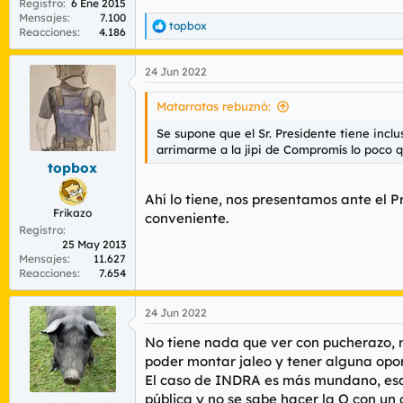
Registro
6 Ene 2015
Mensajes
7.100
topbox
R
Reacciones
4.186
e
a
24 Jun 2022
c
c
i
Matarratas rebuznó:
o
n
Se supone que el Sr. Presidente tiene inc
e
arrimarme a la jipi de Compromís lo poco 
s
topbox
:
Ahí lo tiene, nos presentamos ante el 
Frikazo
conveniente.
Registro
25 May 2013
Mensajes
11.627
Reacciones
7.654
24 Jun 2022
No tiene nada que ver con pucherazo, n
poder montar jaleo y tener alguna opo
El caso de INDRA es más mundano, esa 
pública y no se sabe hacer la O con un 