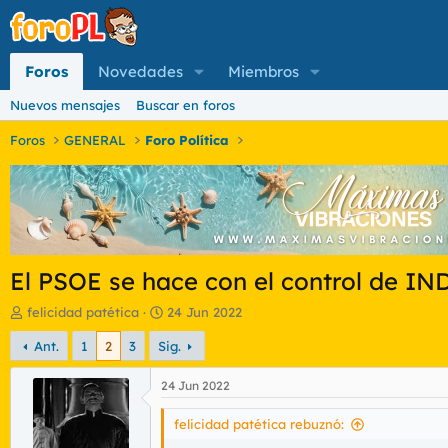
Foros
Novedades
Miembros
Nuevos mensajes
Buscar en foros
Foros
GENERAL
Foro Política
El PSOE se hace con el control de IN
I
F
felicidad patética
24 Jun 2022
n
e
Ant.
1
2
3
Sig.
i
c
c
h
i
a
24 Jun 2022
a
d
d
e
felicidad patética rebuznó:
o
i