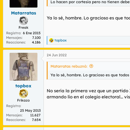
Lo hacen por cortesia pero no tienen deber
Matarratas
Ya lo sé, hombre. Lo gracioso es que to
Freak
Registro
6 Ene 2015
Mensajes
7.100
topbox
R
Reacciones
4.186
e
a
24 Jun 2022
c
c
i
Matarratas rebuznó:
o
n
Ya lo sé, hombre. Lo gracioso es que todos
e
s
topbox
:
No sería la primera vez que un partido
armando lío en el colegio electoral... vi
Frikazo
Registro
25 May 2013
Mensajes
11.627
Reacciones
7.654