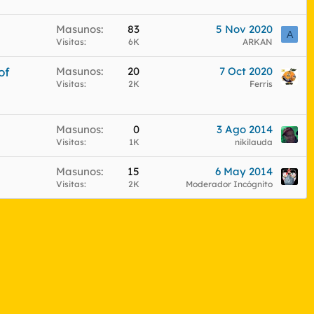
u
e
Masunos
83
5 Nov 2020
A
Visitas
6K
ARKAN
s
t
of
Masunos
20
7 Oct 2020
a
Visitas
2K
Ferris
Masunos
0
3 Ago 2014
Visitas
1K
nikilauda
Masunos
15
6 May 2014
Visitas
2K
Moderador Incógnito