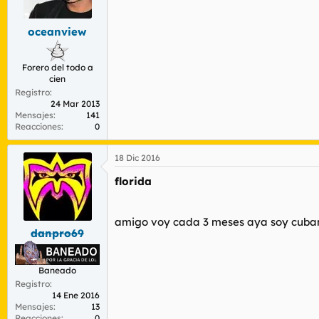
r
n
d
i
oceanview
e
c
l
i
t
o
Forero del todo a
e
cien
m
Registro
a
24 Mar 2013
Mensajes
141
Reacciones
0
18 Dic 2016
florida
amigo voy cada 3 meses aya soy cubano
danpro69
Baneado
Registro
14 Ene 2016
Mensajes
13
Reacciones
0