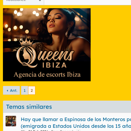
Ant.
1
2
Temas similares
Hay que llamar a Espinosa de los Monteros p
(emigrada a Estados Unidos desde los 15 año