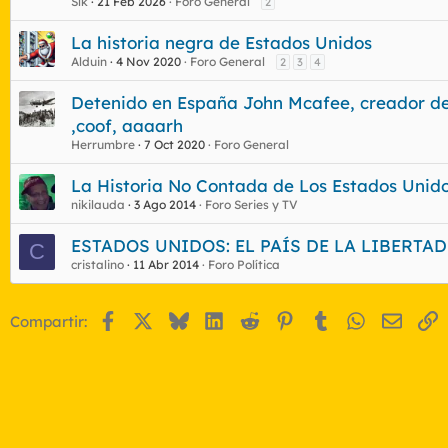
Slk
21 Feb 2026
Foro General
2
La historia negra de Estados Unidos
Alduin
4 Nov 2020
Foro General
2
3
4
Detenido en España John Mcafee, creador del
,coof, aaaarh
Herrumbre
7 Oct 2020
Foro General
La Historia No Contada de Los Estados Un
nikilauda
3 Ago 2014
Foro Series y TV
ESTADOS UNIDOS: EL PAÍS DE LA LIBERT
C
cristalino
11 Abr 2014
Foro Política
Facebook
X
Bluesky
LinkedIn
Reddit
Pinterest
Tumblr
WhatsApp
Email
E
Compartir: