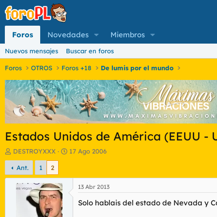
Foros
Novedades
Miembros
Nuevos mensajes
Buscar en foros
Foros
OTROS
Foros +18
De lumis por el mundo
Estados Unidos de América (EEUU - 
I
F
DESTROYXXX
17 Ago 2006
n
e
Ant.
1
2
i
c
c
h
i
a
13 Abr 2013
a
d
Solo hablais del estado de Nevada y Cal
d
e
o
i