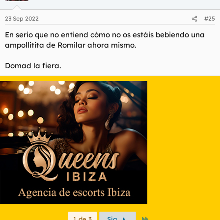
o
n
23 Sep 2022
#25
e
s
En serio que no entiend cómo no os estáis bebiendo una
:
ampollitita de Romilar ahora mismo.
Domad la fiera.
Último
1 de 3
Sig.