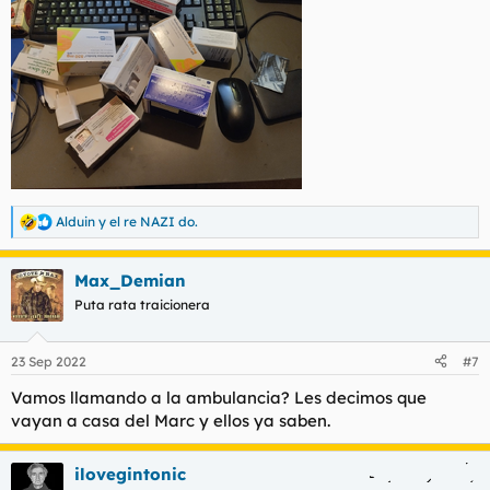
Alduin
y
el re NAZI do.
R
e
a
Max_Demian
c
c
Puta rata traicionera
i
o
n
23 Sep 2022
#7
e
s
Vamos llamando a la ambulancia? Les decimos que
:
vayan a casa del Marc y ellos ya saben.
ilovegintonic