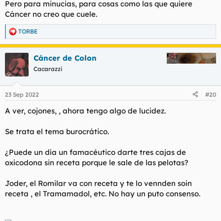
Pero para minucias, para cosas como las que quiere
Cáncer no creo que cuele.
TORBE
R
e
a
Cáncer de Colon
c
c
Cacarazzi
i
o
n
23 Sep 2022
#20
e
s
A ver, cojones, , ahora tengo algo de lucidez.
:
Se trata el tema burocrático.
¿Puede un día un famacéutico darte tres cajas de
oxicodona sin receta porque le sale de las pelotas?
Joder, el Romilar va con receta y te lo vennden soin
receta , el Tramamadol, etc. No hay un puto consenso.