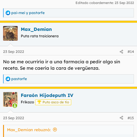
Editado cobardemente:
23 Sep 2022
pai-mei
y
pastorfe
R
e
a
Max_Demian
c
c
Puta rata traicionera
i
o
n
23 Sep 2022
#14
e
s
No se me ocurriría ir a una farmacia a pedir algo sin
:
receta. Se me caería la cara de vergüenza.
pastorfe
R
e
a
Faraón Hijodeputh IV
c
c
Frikazo
Puto asco de tío
i
o
n
23 Sep 2022
#15
e
s
Max_Demian rebuznó:
: