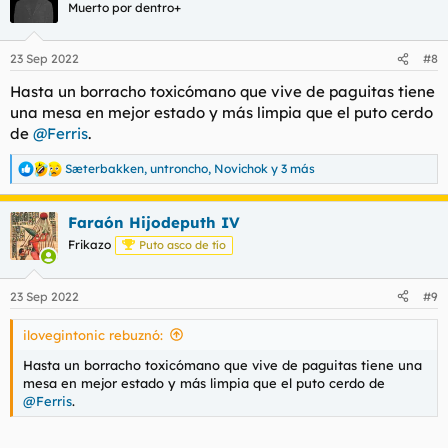
Muerto por dentro+
23 Sep 2022
#8
Hasta un borracho toxicómano que vive de paguitas tiene
una mesa en mejor estado y más limpia que el puto cerdo
de
@Ferris
.
Sæterbakken
,
untroncho
,
Novichok
y 3 más
R
e
a
Faraón Hijodeputh IV
c
c
Frikazo
Puto asco de tío
i
o
n
23 Sep 2022
#9
e
s
ilovegintonic rebuznó:
:
Hasta un borracho toxicómano que vive de paguitas tiene una
mesa en mejor estado y más limpia que el puto cerdo de
@Ferris
.