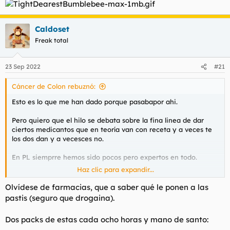
Caldoset
Freak total
23 Sep 2022
#21
Cáncer de Colon rebuznó:
Esto es lo que me han dado porque pasabapor ahi.
Pero quiero que el hilo se debata sobre la fina linea de dar
ciertos medicantos que en teoría van con receta y a veces te
los dos dan y a vecesces no.
En PL siemprre hemos sido pocos pero expertos en todo.
Haz clic para expandir...
No es que me quiera drogar , pero me interesaría saber
Olvídese de farmacias, que a saber qué le ponen a las
cuándo (o cómo) me van a vender o no Tramadol, Romilar,
pastis (seguro que drogaina).
Analgiplus, oxicodona, ,
@Codeisan de 20
....
Dos packs de estas cada ocho horas y mano de santo:
No se ha arrojado lulz suficiente en este tema en eones.