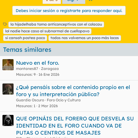
Debes iniciar sesión o registrarte para responder aquí.
E
la hijadelhaba toma anticonceptivos con el colacau
t
lol nadie hace caso al subnormal de cuellopavo
i
si cansah postea poco
todos nos volvemos un poco más locos
q
u
Temas similares
e
t
Nuevo en el foro.
a
s
montanes87
Zaragoza
Masunos
9
16 Ene 2026
¿Qué pensáis sobre el contenido propio en el
foro y su interpretación pública?
Guardia Oscuro
Foro Ocio y Cultura
Masunos
1
2 Mar 2026
QUE OPINÁIS DEL FORERO QUE DESVELA SU
IDENTIDAD EN EL FORO CUANDO VA DE
PUTAS O CENTROS DE MASAJES