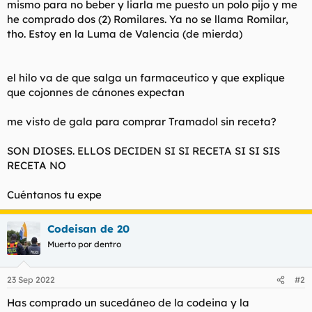
mismo para no beber y liarla me puesto un polo pijo y me
t
o
e
he comprado dos (2) Romilares. Ya no se llama Romilar,
m
tho. Estoy en la Luma de Valencia (de mierda)
a
el hilo va de que salga un farmaceutico y que explique
que cojonnes de cánones expectan
me visto de gala para comprar Tramadol sin receta?
SON DIOSES. ELLOS DECIDEN SI SI RECETA SI SI SIS
RECETA NO
Cuéntanos tu expe
Codeisan de 20
Muerto por dentro
23 Sep 2022
#2
Has comprado un sucedáneo de la codeina y la