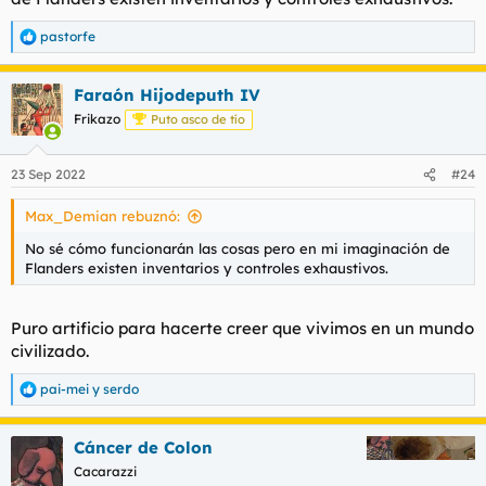
pastorfe
R
e
a
Faraón Hijodeputh IV
c
c
Frikazo
Puto asco de tío
i
o
n
23 Sep 2022
#24
e
s
Max_Demian rebuznó:
:
No sé cómo funcionarán las cosas pero en mi imaginación de
Flanders existen inventarios y controles exhaustivos.
Puro artificio para hacerte creer que vivimos en un mundo
civilizado.
pai-mei
y
serdo
R
e
a
Cáncer de Colon
c
c
Cacarazzi
i