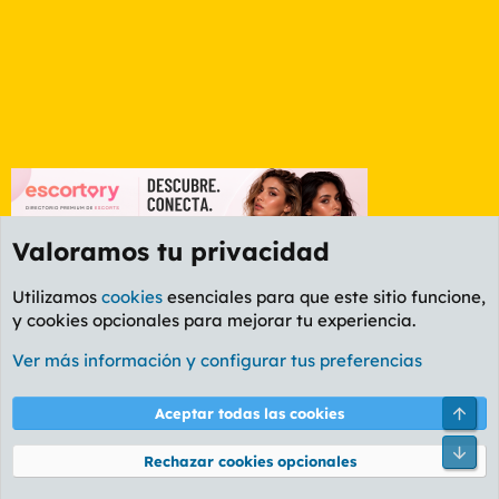
Valoramos tu privacidad
Utilizamos
cookies
esenciales para que este sitio funcione,
y cookies opcionales para mejorar tu experiencia.
Foro General
Ver más información y configurar tus preferencias
Cookies
PL OLDSTYLE AMARILLO
Cambiar fuente
Español (ES)
Arri
Aceptar todas las cookies
Contáctanos
Términos y reglas
Política de privacidad
Ayuda
R
Pie
S
Rechazar cookies opcionales
S
®
Community platform by XenForo
© 2010-2026 XenForo Ltd.