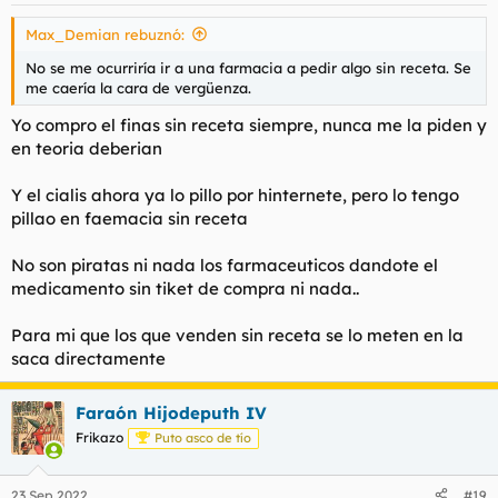
s
Max_Demian rebuznó:
:
No se me ocurriría ir a una farmacia a pedir algo sin receta. Se
me caería la cara de vergüenza.
Yo compro el finas sin receta siempre, nunca me la piden y
en teoria deberian
Y el cialis ahora ya lo pillo por hinternete, pero lo tengo
pillao en faemacia sin receta
No son piratas ni nada los farmaceuticos dandote el
medicamento sin tiket de compra ni nada..
Para mi que los que venden sin receta se lo meten en la
saca directamente
Faraón Hijodeputh IV
Frikazo
Puto asco de tío
23 Sep 2022
#19