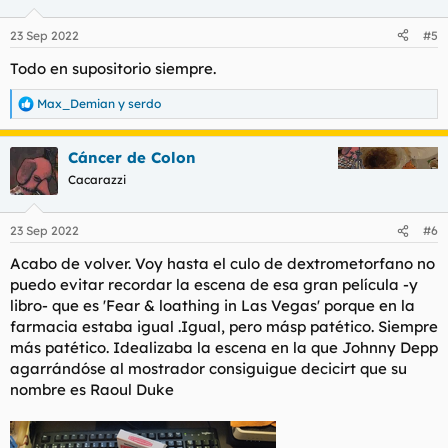
23 Sep 2022
#5
Todo en supositorio siempre.
Max_Demian
y
serdo
R
e
a
Cáncer de Colon
c
c
Cacarazzi
i
o
n
23 Sep 2022
#6
e
s
Acabo de volver. Voy hasta el culo de dextrometorfano no
:
puedo evitar recordar la escena de esa gran película -y
libro- que es 'Fear & loathing in Las Vegas' porque en la
farmacia estaba igual .Igual, pero másp patético. Siempre
más patético. Idealizaba la escena en la que Johnny Depp
agarrándóse al mostrador consiguigue decicirt que su
nombre es Raoul Duke