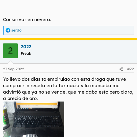
Conservar en nevera.
serdo
R
e
a
2022
c
2
c
Freak
i
o
n
23 Sep 2022
#22
e
s
Yo llevo dos días to empirulao con esta droga que tuve
:
comprar sin receta en la farmacia y la manceba me
advirtió que ya no se vende, que me daba esto pero claro,
a precio de oro.