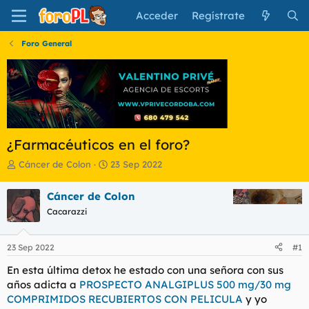
Acceder
Regístrate
Foro General
¿Farmacéuticos en el foro?
I
F
Cáncer de Colon
23 Sep 2022
n
e
i
c
Cáncer de Colon
c
h
Cacarazzi
i
a
a
d
d
e
23 Sep 2022
#1
o
i
r
n
En esta última detox he estado con una señora con sus
d
i
años adicta a
PROSPECTO ANALGIPLUS 500 mg/30 mg
e
c
COMPRIMIDOS RECUBIERTOS CON PELICULA
y yo
l
i