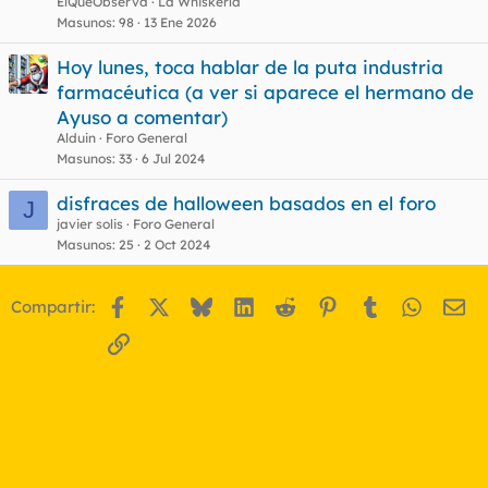
ElQueObserva
La Whiskería
Masunos
98
13 Ene 2026
Hoy lunes, toca hablar de la puta industria
farmacéutica (a ver si aparece el hermano de
Ayuso a comentar)
Alduin
Foro General
Masunos
33
6 Jul 2024
disfraces de halloween basados en el foro
J
javier solis
Foro General
Masunos
25
2 Oct 2024
Facebook
X
Bluesky
LinkedIn
Reddit
Pinterest
Tumblr
WhatsA
Em
Compartir:
Enlace