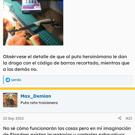
Obsérvese el detalle de que al puto heroinómano le dan
la droga con el código de barras recortado, mientras que
a los demás no.
serdo
R
e
a
Max_Demian
c
c
Puta rata traicionera
i
o
n
23 Sep 2022
#23
e
s
No sé cómo funcionarán las cosas pero en mi imaginación
:
de Flanders existen inventarios y controles exhaustivos.