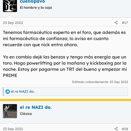
cuellopavo
El hombre y la caja
23 Sep 2022
#17
Tenemos farmacéutico experto en el foro, que además es
mi farmacéutico de confianza; lo aviso en cuanto
recuerde con que nick entra ahora.
Yo en cambio dejé las benzos y tengo más energía que un
toro. Hago powerlifting por la mañana y kickboxing por la
noche. Estoy por pagarme un TRT del bueno y empezar mi
PRIME
Editado cobardemente:
23 Sep 2022
el re NAZI do.
R
e
a
el re NAZI do.
c
c
Clásico
i
o
n
23 Sep 2022
#18
e