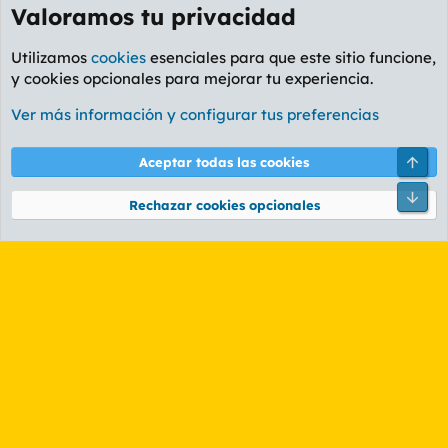
Valoramos tu privacidad
Utilizamos
cookies
esenciales para que este sitio funcione,
y cookies opcionales para mejorar tu experiencia.
Foro Ocio y Cultura
Ver más información y configurar tus preferencias
Cookies
PL OLDSTYLE AMARILLO
Cambiar fuente
Español (ES)
Arri
Aceptar todas las cookies
Contáctanos
Términos y reglas
Política de privacidad
Ayuda
R
Pie
S
Rechazar cookies opcionales
S
®
Community platform by XenForo
© 2010-2026 XenForo Ltd.