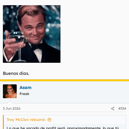
Buenos días.
Asam
Freak
3 Jun 2026
#334
Troy McClon rebuznó:
Lo que he sacado de profit será, aproximadamente, lo que tú