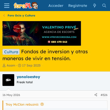
Acceder
Regístrate
Foro Ocio y Cultura
Fondos de inversion y otras
Cultura
maneras de vivir en tensión.
I
F
Asam
17 Sep 2025
n
e
i
c
yonoloestoy
c
h
Freak total
i
a
a
d
d
e
16 May 2026
#326
o
i
r
n
Troy McClon rebuznó:
d
i
e
c