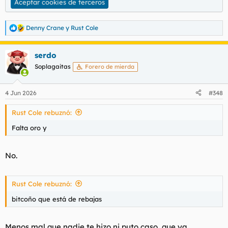
Aceptar cookies de terceros
Denny Crane
y
Rust Cole
R
e
a
serdo
c
c
Soplagaitas
Forero de mierda
i
o
n
4 Jun 2026
#348
e
s
Rust Cole rebuznó:
:
Falta oro y
No.
Rust Cole rebuznó:
bitcoño que está de rebajas
Menos mal que nadie te hizo ni puto caso, que ya