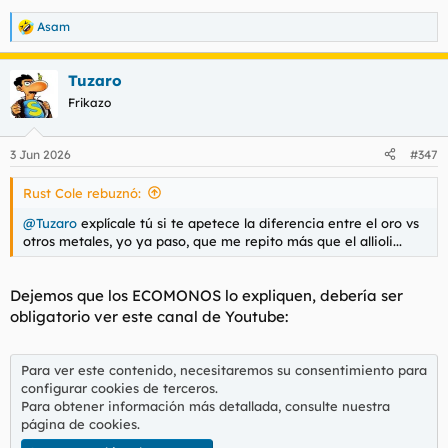
Asam
R
e
a
Tuzaro
c
c
Frikazo
i
o
n
3 Jun 2026
#347
e
s
Rust Cole rebuznó:
:
@Tuzaro
explícale tú si te apetece la diferencia entre el oro vs
otros metales, yo ya paso, que me repito más que el allioli...
Dejemos que los ECOMONOS lo expliquen, debería ser
obligatorio ver este canal de Youtube:
Para ver este contenido, necesitaremos su consentimiento para
configurar cookies de terceros.
Para obtener información más detallada, consulte nuestra
página de cookies
.