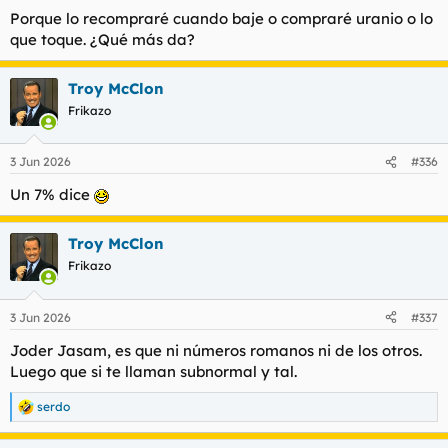
Porque lo recompraré cuando baje o compraré uranio o lo
que toque. ¿Qué más da?
Troy McClon
Frikazo
3 Jun 2026
#336
Un 7% dice
Troy McClon
Frikazo
3 Jun 2026
#337
Joder Jasam, es que ni números romanos ni de los otros.
Luego que si te llaman subnormal y tal.
serdo
R
e
a