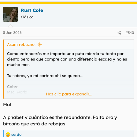
e
a
Rust Cole
c
c
Clásico
i
o
n
3 Jun 2026
#340
e
s
Asam rebuznó:
:
Como entenderás me importa una puta mierda tu tanto por
ciento pero es que compre con una diferencia escasa y no es
mucho mas.
Tu sabrás, yo mi cartera ahi se queda...
Cobre
Msci world
Haz clic para expandir...
Alphabet
Cuántica
Mal
Alphabet y cuántico es the redundante. Falta oro y
bitcoño que está de rebajas
serdo
R