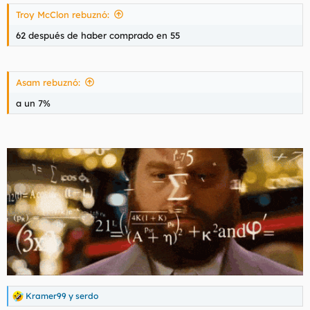
Troy McClon rebuznó:
62 después de haber comprado en 55
Asam rebuznó:
a un 7%
Kramer99
y
serdo
R