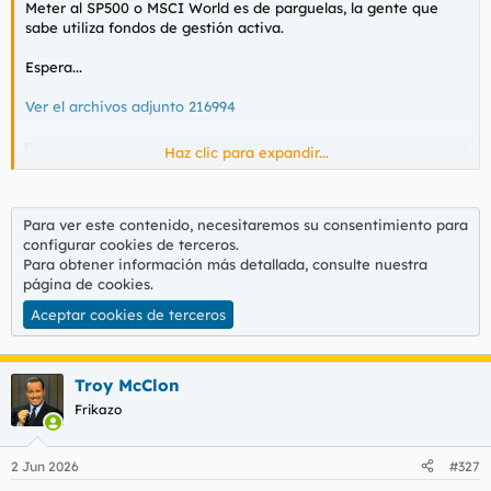
Meter al SP500 o MSCI World es de parguelas, la gente que
l
i
sabe utiliza fondos de gestión activa.
t
o
e
Espera...
m
a
Ver el archivos adjunto 216994
Haz clic para expandir...
1/Un fondo de inversión español ha perdido un 55% del dinero de sus clientes. by @pablo_gx(Pablo Gonzalez Vidal) | Twitter Thread Reader
1/Un fondo de inversión español ha perdido un 55%
del dinero de sus clientes. En 16 años. Mientras los
mercados subían un 400%. Gestiona 678 MILLONES de
Para ver este contenido, necesitaremos su consentimiento para
euros. Y lo peor: muchos de sus clientes ni saben que lo
configurar cookies de terceros.
tienen. Abro hilo 🧵 https://t.co/NheAFfkWLW
Para obtener información más detallada, consulte nuestra
twitter-thread.com
página de cookies
.
Aceptar cookies de terceros
Troy McClon
Frikazo
2 Jun 2026
#327