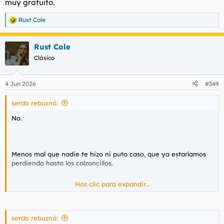
muy gratuito.
Rust Cole
R
e
a
Rust Cole
c
c
Clásico
i
o
n
4 Jun 2026
#349
e
s
serdo rebuznó:
:
No.
Menos mal que nadie te hizo ni puto caso, que ya estaríamos
perdiendo hasta los calzoncillos.
Haz clic para expandir...
Pues porque el cobre está subiendo y hay un
desabastecimiento brutal y el oro, después de la calentada
historica que ha tenido todavía le queda una buena caida. Que
serdo rebuznó: