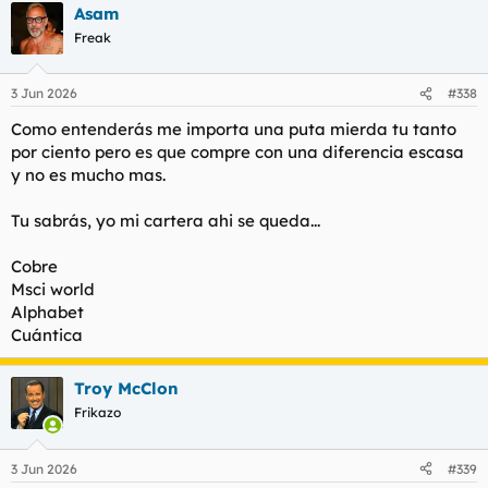
Asam
c
c
Freak
i
o
n
3 Jun 2026
#338
e
s
Como entenderás me importa una puta mierda tu tanto
:
por ciento pero es que compre con una diferencia escasa
y no es mucho mas.
Tu sabrás, yo mi cartera ahi se queda...
Cobre
Msci world
Alphabet
Cuántica
Troy McClon
Frikazo
3 Jun 2026
#339