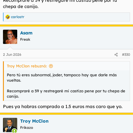
Recompraré a 59 y restregaré mi castizo pene por tu
chepa de canijo.
carlostr
R
e
a
Asam
c
c
Freak
i
o
n
2 Jun 2026
#330
e
s
Troy McClon rebuznó:
:
Pero tú eres subnormal, joder, tampoco hay que darle más
vueltas.
Recompraré a 59 y restregaré mi castizo pene por tu chepa de
canijo.
Pues ya habras comprado a 1.5 euros mas caro que yo.
Troy McClon
Frikazo