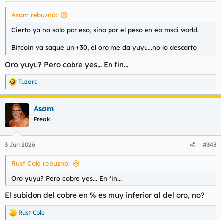
Asam rebuznó:
Cierto ya no solo por eso, sino por el peso en eo msci world.
Bitcoin ya saque un +30, el oro me da yuyu...no lo descarto
Oro yuyu? Pero cobre yes... En fin...
Tuzaro
R
e
a
Asam
c
c
Freak
i
o
n
3 Jun 2026
#343
e
s
Rust Cole rebuznó:
:
Oro yuyu? Pero cobre yes... En fin...
El subidon del cobre en % es muy inferior al del oro, no?
Rust Cole
R