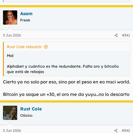
e
a
Asam
c
c
Freak
i
o
n
3 Jun 2026
#341
e
s
Rust Cole rebuznó:
:
Mal
Alphabet y cuántico es the redundante. Falta oro y bitcoño
que está de rebajas
Cierto ya no solo por eso, sino por el peso en eo msci world.
Bitcoin ya saque un +30, el oro me da yuyu...no lo descarto
Rust Cole
Clásico
3 Jun 2026
#342