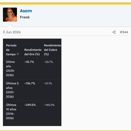
e
a
Asam
c
c
Freak
i
o
n
3 Jun 2026
#344
e
s
: