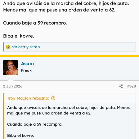
Anda que avisáis de la marcha del cobre, hijos de puta.
Menos mal que me puse una orden de venta a 62.
A saber qué videos de Youtube seguían los gestores estos...
Cuando baje a 59 recompro.
Biba el kovre.
Para ver este contenido, necesitaremos su consentimiento
para configurar cookies de terceros.
carlostr
y
serdo
Para obtener información más detallada, consulte nuestra
R
página de cookies
.
e
a
Aceptar cookies de terceros
Asam
c
c
Freak
i
o
n
2 Jun 2026
#328
e
s
Troy McClon rebuznó:
:
Anda que avisáis de la marcha del cobre, hijos de puta. Menos
mal que me puse una orden de venta a 62.
Cuando baje a 59 recompro.
Biba el kovre.