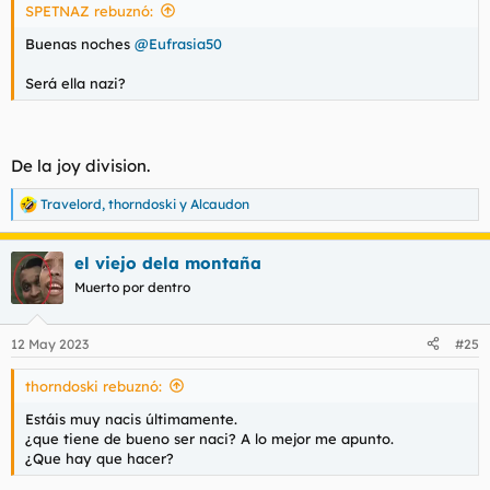
SPETNAZ rebuznó:
:
Buenas noches
@Eufrasia50
Será ella nazi?
De la joy division.
Travelord
,
thorndoski
y
Alcaudon
R
e
a
el viejo dela montaña
c
c
Muerto por dentro
i
o
n
12 May 2023
#25
e
s
thorndoski rebuznó:
:
Estáis muy nacis últimamente.
¿que tiene de bueno ser naci? A lo mejor me apunto.
¿Que hay que hacer?