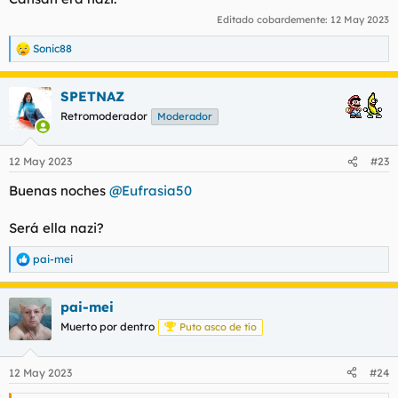
:
Editado cobardemente:
12 May 2023
Sonic88
R
e
a
SPETNAZ
c
c
Retromoderador
Moderador
i
o
n
12 May 2023
#23
e
s
Buenas noches
@Eufrasia50
:
Será ella nazi?
pai-mei
R
e
a
pai-mei
c
c
Muerto por dentro
Puto asco de tío
i
o
n
12 May 2023
#24
e
s