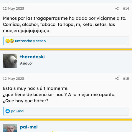
o
n
12 May 2023
#14
e
s
Menos por las tragaperras me ha dado por viciarme a to.
:
Comida, alcohol, tabaco, farlopa, m, keta, setas, las
muejerejajajajajajaja.
untroncho
y
serdo
R
e
a
thorndoski
c
c
Asiduo
i
o
n
12 May 2023
#15
e
s
Estáis muy nacis últimamente.
:
¿que tiene de bueno ser naci? A lo mejor me apunto.
¿Que hay que hacer?
pai-mei
R
e
a
pai-mei
c
c