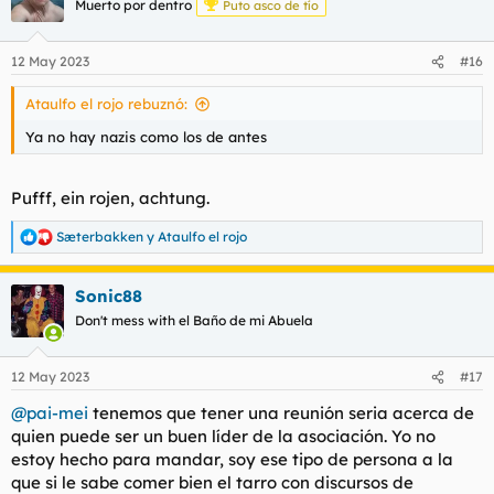
Muerto por dentro
Puto asco de tío
i
o
n
12 May 2023
#16
e
s
Ataulfo el rojo rebuznó:
:
Ya no hay nazis como los de antes
Pufff, ein rojen, achtung.
Sæterbakken
y
Ataulfo el rojo
R
e
a
Sonic88
c
c
Don't mess with el Baño de mi Abuela
i
o
n
12 May 2023
#17
e
s
@pai-mei
tenemos que tener una reunión seria acerca de
:
quien puede ser un buen líder de la asociación. Yo no
estoy hecho para mandar, soy ese tipo de persona a la
que si le sabe comer bien el tarro con discursos de