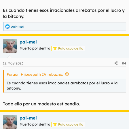
Es cuando tienes esos irracionales arrebatos por el lucro y
la bitcony.
pai-mei
R
e
a
pai-mei
c
c
Muerto por dentro
Puto asco de tío
i
o
n
12 May 2023
#4
e
s
Faraón Hijodeputh IV rebuznó:
:
Es cuando tienes esos irracionales arrebatos por el lucro y la
bitcony.
Todo ello por un modesto estipendio.
pai-mei
Muerto por dentro
Puto asco de tío