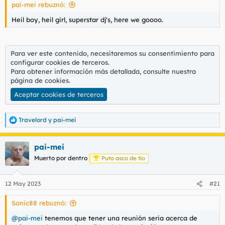
pai-mei rebuznó:
:
Heil boy, heil girl, superstar dj's, here we goooo.
Para ver este contenido, necesitaremos su consentimiento para
configurar cookies de terceros.
Para obtener información más detallada, consulte nuestra
página de cookies
.
Aceptar cookies de terceros
Travelord
y
pai-mei
R
e
a
pai-mei
c
c
Muerto por dentro
Puto asco de tío
i
o
n
12 May 2023
#21
e
s
Sonic88 rebuznó:
:
@pai-mei
tenemos que tener una reunión seria acerca de