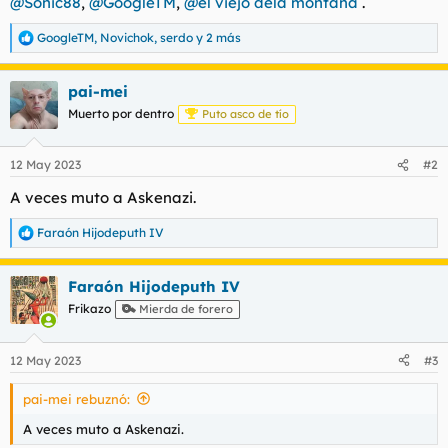
@Sonic88
,
@GoogleTM
,
@el viejo dela montaña
.
t
o
e
GoogleTM
,
Novichok
,
serdo
y 2 más
m
R
a
e
a
pai-mei
c
c
Muerto por dentro
Puto asco de tío
i
o
n
12 May 2023
#2
e
s
A veces muto a Askenazi.
:
Faraón Hijodeputh IV
R
e
a
Faraón Hijodeputh IV
c
c
Frikazo
Mierda de forero
i
o
n
12 May 2023
#3
e
s
pai-mei rebuznó:
:
A veces muto a Askenazi.