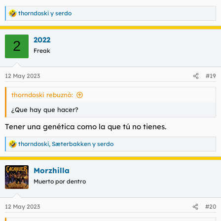
thorndoski
y
serdo
R
e
a
2022
c
2
c
Freak
i
o
n
12 May 2023
#19
e
s
thorndoski rebuznó:
:
¿Que hay que hacer?
Tener una genética como la que tú no tienes.
thorndoski
,
Sæterbakken
y
serdo
R
e
a
Morzhilla
c
c
Muerto por dentro
i
o
n
12 May 2023
#20
e
s