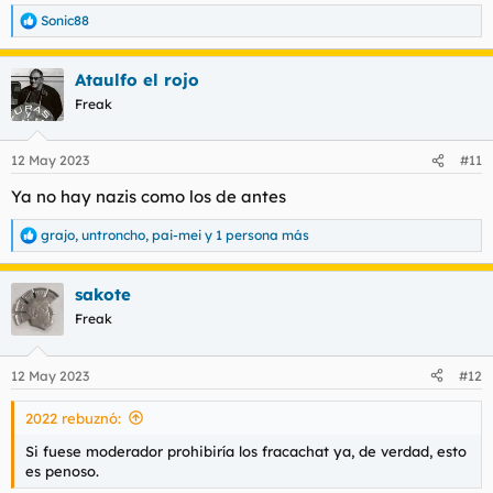
Sonic88
R
e
a
Ataulfo el rojo
c
c
Freak
i
o
n
12 May 2023
#11
e
s
Ya no hay nazis como los de antes
:
grajo
,
untroncho
,
pai-mei
y 1 persona más
R
e
a
sakote
c
c
Freak
i
o
n
12 May 2023
#12
e
s
2022 rebuznó:
:
Si fuese moderador prohibiría los fracachat ya, de verdad, esto
es penoso.