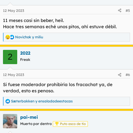
12 May 2023
#5
11 meses casi sin beber, heil.
Hace tres semanas eché unos pitos, ahí estuve débil.
Novichok
y
miliu
R
e
a
2022
c
2
c
Freak
i
o
n
12 May 2023
#6
e
s
Si fuese moderador prohibiría los fracachat ya, de
:
verdad, esto es penoso.
Sæterbakken
y
ensaladadeestacas
R
e
a
pai-mei
c
c
Muerto por dentro
Puto asco de tío
i
o