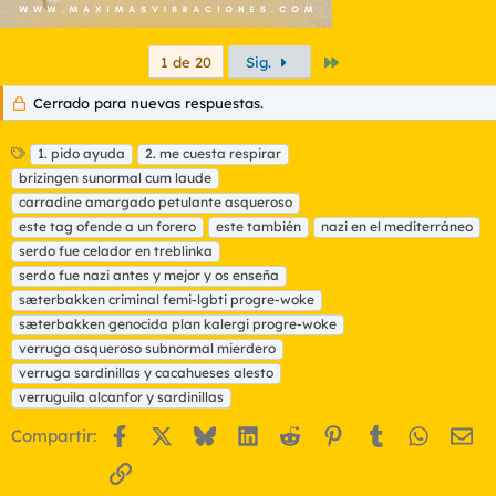
Último
1 de 20
Sig.
Cerrado para nuevas respuestas.
E
1. pido ayuda
2. me cuesta respirar
t
brizingen sunormal cum laude
i
carradine amargado petulante asqueroso
q
este tag ofende a un forero
este también
nazi en el mediterráneo
u
serdo fue celador en treblinka
e
t
serdo fue nazi antes y mejor y os enseña
a
sæterbakken criminal femi-lgbti progre-woke
s
sæterbakken genocida plan kalergi progre-woke
verruga asqueroso subnormal mierdero
verruga sardinillas y cacahueses alesto
verruguila alcanfor y sardinillas
Facebook
X
Bluesky
LinkedIn
Reddit
Pinterest
Tumblr
WhatsA
Em
Compartir:
Enlace