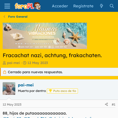
Acceder
Regístrate
Foro General
Fracachat nazi, achtung, frakachaten.
I
F
pai-mei
12 May 2023
n
e
Cerrado para nuevas respuestas.
i
c
c
h
i
a
pai-mei
a
d
d
Muerto por dentro
e
Puto asco de tío
o
i
r
n
12 May 2023
#1
d
i
e
c
88, hijos de putaaaaaaaaaaaaa.
l
i