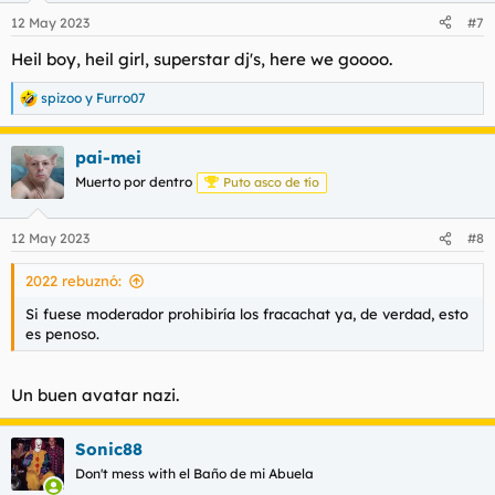
n
12 May 2023
#7
e
s
Heil boy, heil girl, superstar dj's, here we goooo.
:
spizoo
y
Furro07
R
e
a
pai-mei
c
c
Muerto por dentro
Puto asco de tío
i
o
n
12 May 2023
#8
e
s
2022 rebuznó:
:
Si fuese moderador prohibiría los fracachat ya, de verdad, esto
es penoso.
Un buen avatar nazi.
Sonic88
Don't mess with el Baño de mi Abuela