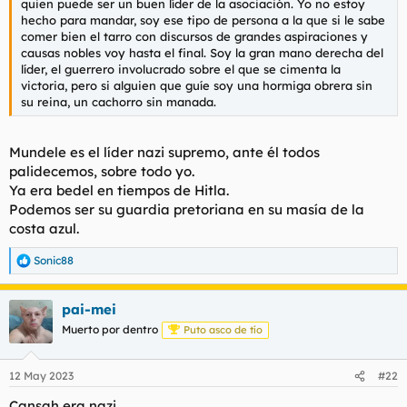
quien puede ser un buen líder de la asociación. Yo no estoy
hecho para mandar, soy ese tipo de persona a la que si le sabe
comer bien el tarro con discursos de grandes aspiraciones y
causas nobles voy hasta el final. Soy la gran mano derecha del
líder, el guerrero involucrado sobre el que se cimenta la
victoria, pero si alguien que guíe soy una hormiga obrera sin
su reina, un cachorro sin manada.
Mundele es el líder nazi supremo, ante él todos
palidecemos, sobre todo yo.
Ya era bedel en tiempos de Hitla.
Podemos ser su guardia pretoriana en su masía de la
costa azul.
Sonic88
R
e
a
pai-mei
c
c
Muerto por dentro
Puto asco de tío
i
o
n
12 May 2023
#22
e
s
Cansah era nazi.