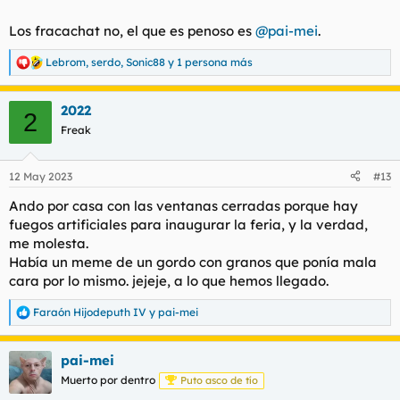
Los fracachat no, el que es penoso es
@pai-mei
.
Lebrom
,
serdo
,
Sonic88
y 1 persona más
R
e
a
2022
c
2
c
Freak
i
o
n
12 May 2023
#13
e
s
Ando por casa con las ventanas cerradas porque hay
:
fuegos artificiales para inaugurar la feria, y la verdad,
me molesta.
Había un meme de un gordo con granos que ponía mala
cara por lo mismo. jejeje, a lo que hemos llegado.
Faraón Hijodeputh IV
y
pai-mei
R
e
a
pai-mei
c
c
Muerto por dentro
Puto asco de tío
i