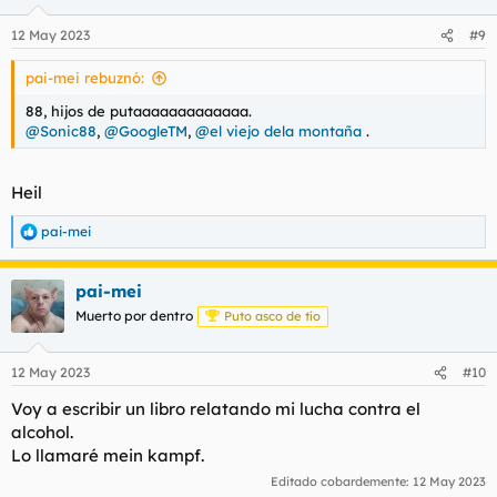
12 May 2023
#9
pai-mei rebuznó:
88, hijos de putaaaaaaaaaaaaa.
@Sonic88
,
@GoogleTM
,
@el viejo dela montaña
.
Heil
pai-mei
R
e
a
pai-mei
c
c
Muerto por dentro
Puto asco de tío
i
o
n
12 May 2023
#10
e
s
Voy a escribir un libro relatando mi lucha contra el
:
alcohol.
Lo llamaré mein kampf.
Editado cobardemente:
12 May 2023