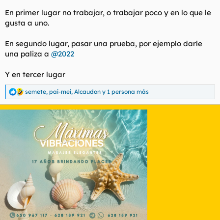
En primer lugar no trabajar, o trabajar poco y en lo que le
gusta a uno.
En segundo lugar, pasar una prueba, por ejemplo darle
una paliza a
@2022
Y en tercer lugar
semete
,
pai-mei
,
Alcaudon
y 1 persona más
R
e
a
c
c
i
o
n
e
s
: