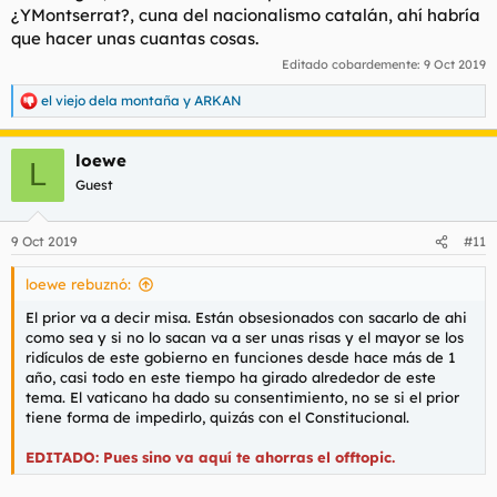
¿YMontserrat?, cuna del nacionalismo catalán, ahí habría
que hacer unas cuantas cosas.
Editado cobardemente:
9 Oct 2019
el viejo dela montaña
y
ARKAN
R
e
a
loewe
c
L
c
Guest
i
o
n
9 Oct 2019
#11
e
s
loewe rebuznó:
:
El prior va a decir misa. Están obsesionados con sacarlo de ahi
como sea y si no lo sacan va a ser unas risas y el mayor se los
ridículos de este gobierno en funciones desde hace más de 1
año, casi todo en este tiempo ha girado alrededor de este
tema. El vaticano ha dado su consentimiento, no se si el prior
tiene forma de impedirlo, quizás con el Constitucional.
EDITADO: Pues sino va aquí te ahorras el offtopic.