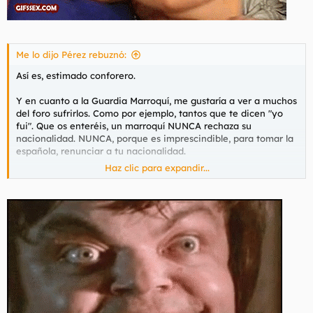
Me lo dijo Pérez rebuznó:
Así es, estimado conforero.
Y en cuanto a la Guardia Marroquí, me gustaría a ver a muchos
del foro sufrirlos. Como por ejemplo, tantos que te dicen "yo
fui". Que os enteréis, un marroquí NUNCA rechaza su
nacionalidad. NUNCA, porque es imprescindible, para tomar la
española, renunciar a tu nacionalidad.
Haz clic para expandir...
Y lo digo mientras oigo a una nazifeminista echar una bronca
a un tío...