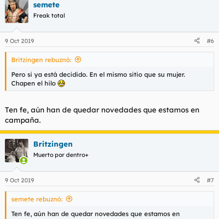
semete
c
c
Freak total
i
o
n
9 Oct 2019
#6
e
s
Britzingen rebuznó:
:
Pero si ya está decidido. En el mismo sitio que su mujer.
Chapen el hilo
Ten fe, aún han de quedar novedades que estamos en
campaña.
Britzingen
Muerto por dentro+
9 Oct 2019
#7
semete rebuznó:
Ten fe, aún han de quedar novedades que estamos en