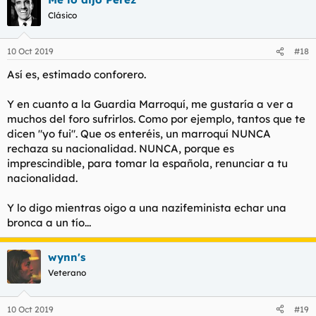
c
Clásico
i
o
n
10 Oct 2019
#18
e
s
Así es, estimado conforero.
:
Y en cuanto a la Guardia Marroquí, me gustaría a ver a
muchos del foro sufrirlos. Como por ejemplo, tantos que te
dicen "yo fui". Que os enteréis, un marroquí NUNCA
rechaza su nacionalidad. NUNCA, porque es
imprescindible, para tomar la española, renunciar a tu
nacionalidad.
Y lo digo mientras oigo a una nazifeminista echar una
bronca a un tío...
wynn's
Veterano
10 Oct 2019
#19