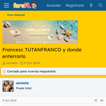
Acceder
Regístrate
Foro General
Francesc TUTANFRANCO y donde
enterrarlo
I
F
semete
9 Oct 2019
n
e
Cerrado para nuevas respuestas.
i
c
c
h
i
a
semete
a
d
d
Freak total
e
o
i
r
n
9 Oct 2019
#1
d
i
e
c