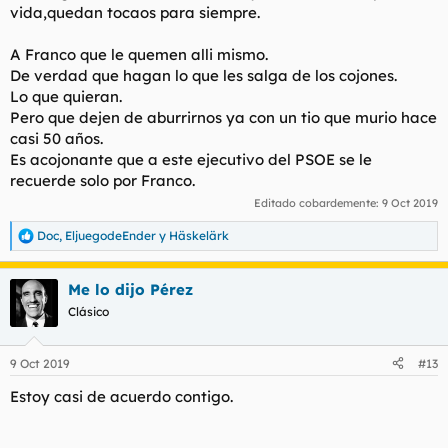
vida,quedan tocaos para siempre.
Según su propio testimonio, este martes la golpeó, la agarró
del brazo y la tiró al suelo del garaje. Acto seguido, él se subió
A Franco que le quemen alli mismo.
al coche para
intentar atropellarla
, mientras que la madre de
Diana Quer se escondió entre las columnas.
De verdad que hagan lo que les salga de los cojones.
Lo que quieran.
Pero que dejen de aburrirnos ya con un tio que murio hace
En libertad el padre de Diana Quer, que será investigado por un delito de lesiones
casi 50 años.
La exmujer, Diana López-Pinel, presentó anoche una
denuncia en las dependencias de la Guardia Civil en
Es acojonante que a este ejecutivo del PSOE se le
Majadahonda (Madrid)
recuerde solo por Franco.
www.elconfidencial.com
Editado cobardemente:
9 Oct 2019
Doc
,
EljuegodeEnder
y
Häskelärk
¿Que le pasa a esta gente por la cabeza?
R
e
a
Me lo dijo Pérez
c
c
Clásico
i
o
n
9 Oct 2019
#13
e
s
Estoy casi de acuerdo contigo.
: