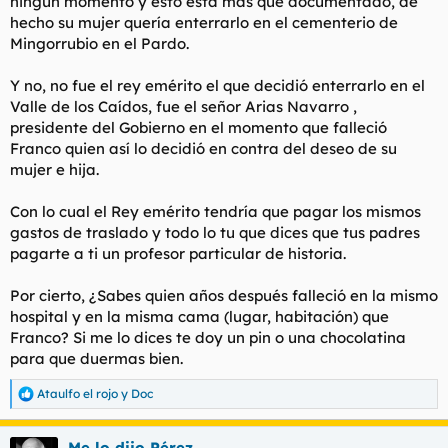
ningun momento y esto esta más que documentado, de
hecho su mujer quería enterrarlo en el cementerio de
El Rey emerito, por vete tu a saber, decidio enterrar a Franco
en el valle, por lo tanto, los gastos del traslado de sus restos y
Mingorrubio en el Pardo.
todo lo que conlleva, tendría que pagarlo el Rey emérito.
Y no, no fue el rey emérito el que decidió enterrarlo en el
Y ya que el gobierno quiere memoria histórica y terminar con
Valle de los Caídos, fue el señor Arias Navarro ,
todas las cosas que le achacan al irreductible africanista, que
presidente del Gobierno en el momento que falleció
quiten de en medio a los barbones, ya que fue Franco el que
Franco quien así lo decidió en contra del deseo de su
los puso, y no se estan dejando los huevos por su defensa, ni
por España.
mujer e hija.
Visto y sentenciado, a mamarla, putas hienas cainitas de alma
Con lo cual el Rey emérito tendría que pagar los mismos
marroquí.
gastos de traslado y todo lo tu que dices que tus padres
pagarte a ti un profesor particular de historia.
Por cierto, ¿Sabes quien años después falleció en la mismo
hospital y en la misma cama (lugar, habitación) que
Franco? Si me lo dices te doy un pin o una chocolatina
para que duermas bien.
Ataulfo el rojo
y
Doc
R
e
a
Me lo dijo Pérez
c