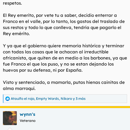
respetos.
El Rey emerito, por vete tu a saber, decidio enterrar a
Franco en el valle, por lo tanto, los gastos del traslado de
sus restos y todo lo que conlleva, tendría que pagarlo el
Rey emérito.
Y ya que el gobierno quiere memoria histórica y terminar
con todas las cosas que le achacan al irreductible
africanista, que quiten de en medio a los barbones, ya que
fue Franco el que los puso, y no se estan dejando los
huevos por su defensa, ni por España.
Visto y sentenciado, a mamarla, putas hienas cainitas de
alma marroquí.
Ataulfo el rojo
,
Empty Words
,
Nikoro
y 3 más
R
e
a
wynn's
c
c
Veterano
i
o