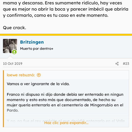
mama y descansa. Eres sumamente ridículo, hay veces
que es mejor no abrir la boca y parecer imbécil que abrirla
y confirmarlo, como es tu caso en este momento.
Que crack.
Britzingen
Muerto por dentro+
10 Oct 2019
#23
loewe rebuznó:
Vamos a ver ignorante de la vida.
Franco ni dispuso ni dijo donde debía ser enterrado en ningun
momento y esto esta más que documentado, de hecho su
mujer quería enterrarlo en el cementerio de Mingorrubio en el
Pardo.
Y no, no fue el rey emérito el que decidió enterrarlo en el Valle
Haz clic para expandir...
de los Caídos, fue el señor Arias Navarro , presidente del
Gobierno en el momento que falleció Franco quien así lo