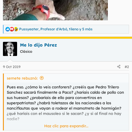
Pussyeater
,
Profesor d'Arbó
,
tileno
y 5 más
R
e
a
Me lo dijo Pérez
c
c
Clásico
i
o
n
9 Oct 2019
#2
e
s
semete rebuznó:
:
Pues eso. ¿cómo lo veis conforers? ¿creéis que Pedro Trilero
Sanchez sacará finalmente a Paco? ¿haríais caldo de pollo con
sus huesos? ¿probaríais de ello para convertiros en
superpatriotas? ¿habrá toletazos de los nacionales a los
nanciflautas que vayan a rodear el mamotreto de hormigón?
¿qué haríais con el mausoleo si le sacan? ¿y si al final no hay
nadie?
Haz clic para expandir...
Preguntas insondables me atormentan.