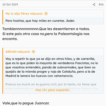
n
10 Oct 2019
#16
e
s
Me lo dijo Pérez rebuznó:
:
Pero hostias, que hay miles en cunetas. Joder.
Tambiennnnnnnnnnn.Que les desentierren a todos.
Si este pais otra cosa no,pero la Paleontologia nos
encanta.
ARKAN rebuznó:
Voy a repetir lo que ya se dijo en otros hilos, y de carrerilla,
que es lo que piden la mayoría de verdaderos Fascistas, no lo
que vosotros entendéis, panda de subnormales, que bien os
quejáis de la mierda progre y roja de Cataluña, pero a la de
Madrid le lameis los huevos con vehemencia.
Franco no murió en la guerra civil, por lo tanto, no tiene que
estar enterrado en un monumento/cementerio en honor a los
Haz clic para expandir...
caídos en esa guerra fratricida. Todos los caídos, de todos los
bandos y facciones, no de dos, como decís los demócratas de
mierda.
Vale,que lo pague Juancar.