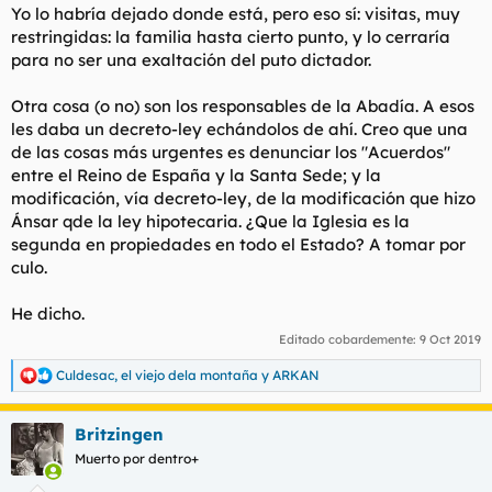
Yo lo habría dejado donde está, pero eso sí: visitas, muy
Ver el archivos adjunto 41761
restringidas: la familia hasta cierto punto, y lo cerraría
para no ser una exaltación del puto dictador.
Otra cosa (o no) son los responsables de la Abadía. A esos
les daba un decreto-ley echándolos de ahí. Creo que una
de las cosas más urgentes es denunciar los "Acuerdos"
entre el Reino de España y la Santa Sede; y la
modificación, vía decreto-ley, de la modificación que hizo
Ánsar qde la ley hipotecaria. ¿Que la Iglesia es la
segunda en propiedades en todo el Estado? A tomar por
culo.
He dicho.
Editado cobardemente:
9 Oct 2019
Culdesac
,
el viejo dela montaña
y
ARKAN
R
e
a
Britzingen
c
c
Muerto por dentro+
i
o