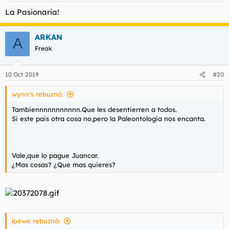
La Pasionaria!
ARKAN
A
Freak
10 Oct 2019
#20
wynn's rebuznó:
Tambiennnnnnnnnnn.Que les desentierren a todos.
Si este pais otra cosa no,pero la Paleontologia nos encanta.
Vale,que lo pague Juancar.
¿Mas cosas? ¿Que mas quieres?
loewe rebuznó: