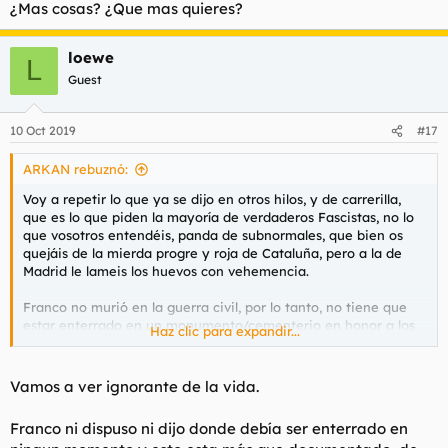
¿Mas cosas? ¿Que mas quieres?
Franco hizo un mausoleo en el pardo, donde esta su mujer, y
donde tendría que estar enterrado, con todos los respetos.
loewe
L
El Rey emerito, por vete tu a saber, decidio enterrar a Franco
Guest
en el valle, por lo tanto, los gastos del traslado de sus restos y
todo lo que conlleva, tendría que pagarlo el Rey emérito.
10 Oct 2019
#17
Y ya que el gobierno quiere memoria histórica y terminar con
todas las cosas que le achacan al irreductible africanista, que
ARKAN rebuznó:
quiten de en medio a los barbones, ya que fue Franco el que
los puso, y no se estan dejando los huevos por su defensa, ni
Voy a repetir lo que ya se dijo en otros hilos, y de carrerilla,
por España.
que es lo que piden la mayoría de verdaderos Fascistas, no lo
que vosotros entendéis, panda de subnormales, que bien os
Visto y sentenciado, a mamarla, putas hienas cainitas de alma
quejáis de la mierda progre y roja de Cataluña, pero a la de
marroquí.
Madrid le lameis los huevos con vehemencia.
Franco no murió en la guerra civil, por lo tanto, no tiene que
estar enterrado en un monumento/cementerio en honor a los
Haz clic para expandir...
caídos en esa guerra fratricida. Todos los caídos, de todos los
bandos y facciones, no de dos, como decís los demócratas de
mierda.
Vamos a ver ignorante de la vida.
Franco hizo un mausoleo en el pardo, donde esta su mujer, y
Franco ni dispuso ni dijo donde debía ser enterrado en
donde tendría que estar enterrado, con todos los respetos.