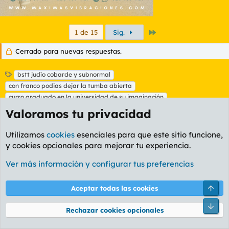
Último
1 de 15
Sig.
Cerrado para nuevas respuestas.
E
bstt judío cobarde y subnormal
t
con franco podias dejar la tumba abierta
i
curro graduado en la universidad de su imaginación
q
curro y sus trolacas de paleto oligofrénico
Valoramos tu privacidad
u
el panteón de curro es más grande
e
franco @boniato
t
franco bahadonde?
subcampeones 1939
Utilizamos
cookies
esenciales para que este sitio funcione,
a
y cookies opcionales para mejorar tu experiencia.
Facebook
X
Bluesky
LinkedIn
Reddit
Pinterest
Tumblr
WhatsA
Em
s
Compartir:
Ver más información y configurar tus preferencias
Enlace
Arri
Aceptar todas las cookies
Pie
Rechazar cookies opcionales