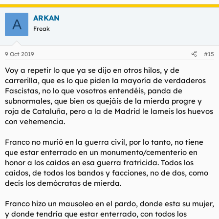
e
a
ARKAN
c
A
c
Freak
i
o
n
9 Oct 2019
#15
e
s
Voy a repetir lo que ya se dijo en otros hilos, y de
:
carrerilla, que es lo que piden la mayoría de verdaderos
Fascistas, no lo que vosotros entendéis, panda de
subnormales, que bien os quejáis de la mierda progre y
roja de Cataluña, pero a la de Madrid le lameis los huevos
con vehemencia.
Franco no murió en la guerra civil, por lo tanto, no tiene
que estar enterrado en un monumento/cementerio en
honor a los caídos en esa guerra fratricida. Todos los
caídos, de todos los bandos y facciones, no de dos, como
decís los demócratas de mierda.
Franco hizo un mausoleo en el pardo, donde esta su mujer,
y donde tendría que estar enterrado, con todos los