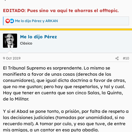
Spoiler
EDITADO: Pues sino va aquí te ahorras el offtopic.
Me lo dijo Pérez
y
ARKAN
R
e
a
Me lo dijo Pérez
c
c
Clásico
i
o
n
9 Oct 2019
#10
e
s
El Tribunal Supremo es sorprendente. Lo mismo se
:
manifiesta a favor de unas cosas (derechos de los
consumidores), que igual dicta doctrina a favor de otras,
que no me gustan; pero hay que respetarlas, y tal y cual.
Hay que tener en cuenta que son cinco Salas, la Quinta,
de lo Militar.
Y si el Abad se pone tonto, a prisión, por falta de respeto a
las decisiones judiciales (tomadas por unamididad, si no
recuerdo mal). A tomar por culo, y eso que tuve, de entre
mis amigos, a un cantor en esa puta abadía.