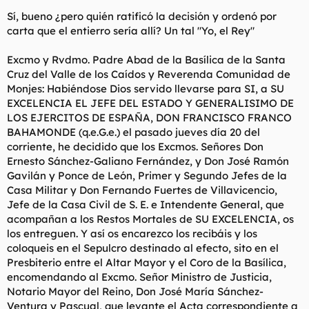
decidió en contra del deseo de su mujer e hija.
Sí, bueno ¿pero quién ratificó la decisión y ordenó por
carta que el entierro sería allí? Un tal "Yo, el Rey"
Con lo cual el Rey emérito tendría que pagar los mismos gastos
de traslado y todo lo tu que dices que tus padres pagarte a ti
Excmo y Rvdmo. Padre Abad de la Basílica de la Santa
un profesor particular de historia.
Cruz del Valle de los Caídos y Reverenda Comunidad de
Por cierto, ¿Sabes quien años después falleció en la mismo
Monjes: Habiéndose Dios servido llevarse para SI, a SU
hospital y en la misma cama (lugar, habitación) que Franco? Si
EXCELENCIA EL JEFE DEL ESTADO Y GENERALISIMO DE
me lo dices te doy un pin o una chocolatina para que duermas
LOS EJERCITOS DE ESPAÑA, DON FRANCISCO FRANCO
bien.
BAHAMONDE (q.e.G.e.) el pasado jueves día 20 del
corriente, he decidido que los Excmos. Señores Don
Ernesto Sánchez-Galiano Fernández, y Don José Ramón
Gavilán y Ponce de León, Primer y Segundo Jefes de la
Casa Militar y Don Fernando Fuertes de Villavicencio,
Jefe de la Casa Civil de S. E. e Intendente General, que
acompañan a los Restos Mortales de SU EXCELENCIA, os
los entreguen. Y así os encarezco los recibáis y los
coloqueis en el Sepulcro destinado al efecto, sito en el
Presbiterio entre el Altar Mayor y el Coro de la Basílica,
encomendando al Excmo. Señor Ministro de Justicia,
Notario Mayor del Reino, Don José María Sánchez-
Ventura y Pascual, que levante el Acta correspondiente a