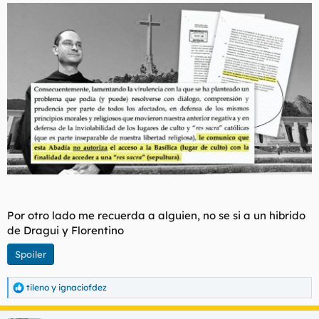
Por otro lado me recuerda a alguien, no se si a un hibrido
de Dragui y Florentino
Spoiler
tileno
y
ignaciofdez
R
e
a