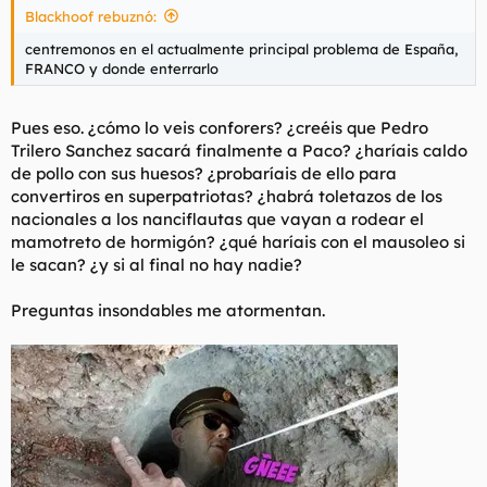
Blackhoof rebuznó:
l
i
t
o
centremonos en el actualmente principal problema de España,
e
FRANCO y donde enterrarlo
m
a
Pues eso. ¿cómo lo veis conforers? ¿creéis que Pedro
Trilero Sanchez sacará finalmente a Paco? ¿haríais caldo
de pollo con sus huesos? ¿probaríais de ello para
convertiros en superpatriotas? ¿habrá toletazos de los
nacionales a los nanciflautas que vayan a rodear el
mamotreto de hormigón? ¿qué haríais con el mausoleo si
le sacan? ¿y si al final no hay nadie?
Preguntas insondables me atormentan.