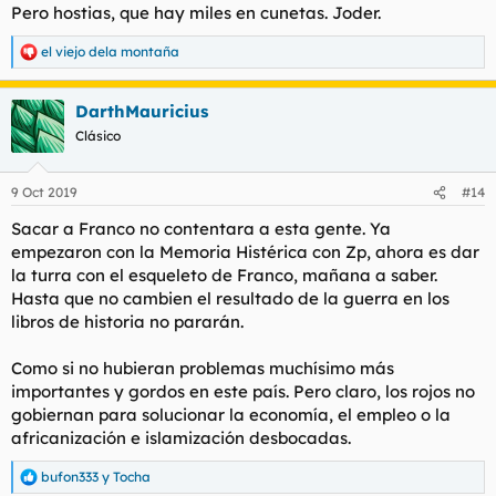
Pero hostias, que hay miles en cunetas. Joder.
el viejo dela montaña
R
e
a
DarthMauricius
c
c
Clásico
i
o
n
9 Oct 2019
#14
e
s
Sacar a Franco no contentara a esta gente. Ya
:
empezaron con la Memoria Histérica con Zp, ahora es dar
la turra con el esqueleto de Franco, mañana a saber.
Hasta que no cambien el resultado de la guerra en los
libros de historia no pararán.
Como si no hubieran problemas muchísimo más
importantes y gordos en este país. Pero claro, los rojos no
gobiernan para solucionar la economía, el empleo o la
africanización e islamización desbocadas.
bufon333
y
Tocha
R