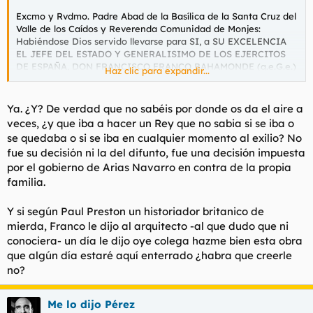
Excmo y Rvdmo. Padre Abad de la Basílica de la Santa Cruz del
Valle de los Caídos y Reverenda Comunidad de Monjes:
Habiéndose Dios servido llevarse para SI, a SU EXCELENCIA
EL JEFE DEL ESTADO Y GENERALISIMO DE LOS EJERCITOS
DE ESPAÑA, DON FRANCISCO FRANCO BAHAMONDE (q.e.G.e.)
Haz clic para expandir...
el pasado jueves día 20 del corriente, he decidido que los
Excmos. Señores Don Ernesto Sánchez-Galiano Fernández, y
Don José Ramón Gavilán y Ponce de León, Primer y Segundo
Ya. ¿Y? De verdad que no sabéis por donde os da el aire a
Jefes de la Casa Militar y Don Fernando Fuertes de
veces, ¿y que iba a hacer un Rey que no sabia si se iba o
Villavicencio, Jefe de la Casa Civil de S. E. e Intendente
se quedaba o si se iba en cualquier momento al exilio? No
General, que acompañan a los Restos Mortales de SU
fue su decisión ni la del difunto, fue una decisión impuesta
EXCELENCIA, os los entreguen. Y así os encarezco los recibáis
por el gobierno de Arias Navarro en contra de la propia
y los coloqueis en el Sepulcro destinado al efecto, sito en el
Presbiterio entre el Altar Mayor y el Coro de la Basílica,
familia.
encomendando al Excmo. Señor Ministro de Justicia, Notario
Mayor del Reino, Don José María Sánchez-Ventura y Pascual,
Y si según Paul Preston un historiador britanico de
que levante el Acta correspondiente a tan Solemne Ceremonia.
mierda, Franco le dijo al arquitecto -al que dudo que ni
Palacio de la Zarzuela, a las dieciseis horas del día 22 de
conociera- un día le dijo oye colega hazme bien esta obra
noviembre de mil novecientos setenta y cinco.
que algún día estaré aquí enterrado ¿habra que creerle
Yo el Rey.
Al Excmo. y Rvdmo. Padre Abad Mitrado de la Basílica de la
no?
Santa Cruz del Valle de los Caídos, Don Luis María de Lojendio
é Irure.
Me lo dijo Pérez