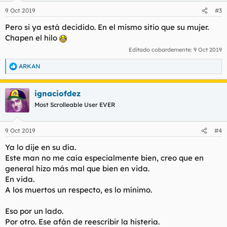
n
9 Oct 2019
#3
e
s
Pero si ya está decidido. En el mismo sitio que su mujer.
:
Chapen el hilo
Editado cobardemente:
9 Oct 2019
ARKAN
R
e
a
ignaciofdez
c
c
Most Scrolleable User EVER
i
o
n
9 Oct 2019
#4
e
s
Ya lo dije en su día.
:
Este man no me caía especialmente bien, creo que en
general hizo más mal que bien en vida.
En vida.
A los muertos un respecto, es lo mínimo.
Eso por un lado.
Por otro. Ese afán de reescribir la histeria.