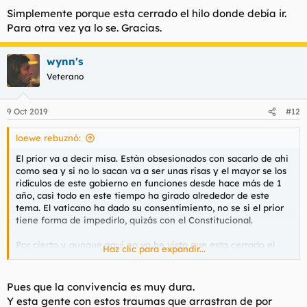
Simplemente porque esta cerrado el hilo donde debía ir.
Para otra vez ya lo se. Gracias.
wynn's
Veterano
9 Oct 2019
#12
loewe rebuznó:
El prior va a decir misa. Están obsesionados con sacarlo de ahi
como sea y si no lo sacan va a ser unas risas y el mayor se los
ridículos de este gobierno en funciones desde hace más de 1
año, casi todo en este tiempo ha girado alrededor de este
tema. El vaticano ha dado su consentimiento, no se si el prior
tiene forma de impedirlo, quizás con el Constitucional.
Por cierto y aunque aqui no va he visto que esta cerrado el
Haz clic para expandir...
hilo.
Hoy han detenido a este hombre y despues puesto en libertad
Pues que la convivencia es muy dura.
e investigado
Y esta gente con estos traumas que arrastran de por