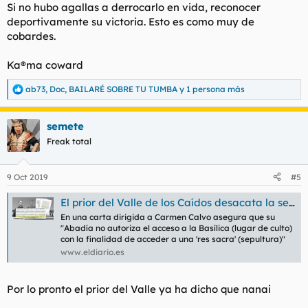
Si no hubo agallas a derrocarlo en vida, reconocer
deportivamente su victoria. Esto es como muy de
cobardes.
Ka®ma coward
ab73
,
Doc
,
BAILARÉ SOBRE TU TUMBA
y 1 persona más
R
e
a
semete
c
c
Freak total
i
o
n
9 Oct 2019
#5
e
s
El prior del Valle de los Caídos desacata la sentencia del Supremo y no autoriza la exhumación de Franco
:
En una carta dirigida a Carmen Calvo asegura que su
"Abadía no autoriza el acceso a la Basílica (lugar de culto)
con la finalidad de acceder a una 'res sacra' (sepultura)"
www.eldiario.es
Por lo pronto el prior del Valle ya ha dicho que nanai