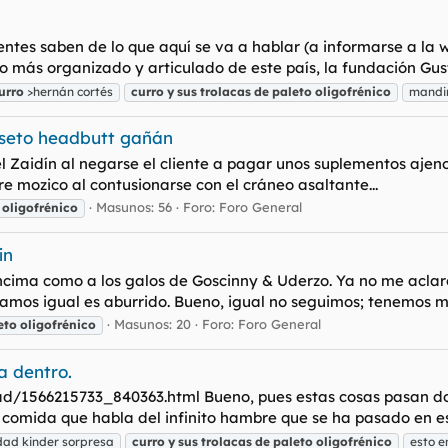
entes saben de lo que aquí se va a hablar (a informarse a la w
fico más organizado y articulado de este país, la fundación Gust
urro
>hernán cortés
curro
y
sus
trolacas
de
paleto
oligofrénico
mandin
eseto headbutt gañán
el Zaidín al negarse el cliente a pagar unos suplementos ajen
e mozico al contusionarse con el cráneo asaltante...
Masunos: 56
Foro:
Foro General
oligofrénico
in
 encima como a los galos de Goscinny & Uderzo. Ya no me aclar
mos igual es aburrido. Bueno, igual no seguimos; tenemos m
Masunos: 20
Foro:
Foro General
eto
oligofrénico
a dentro.
ad/1566215733_840363.html Bueno, pues estas cosas pasan don
 comida que habla del infinito hambre que se ha pasado en esa
idad kinder sorpresa
curro
y
sus
trolacas
de
paleto
oligofrénico
esto e