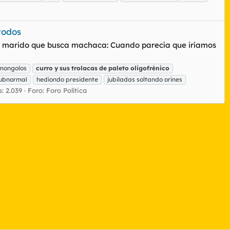
todos
o. El marido que busca machaca: Cuando parecía que iríamos
mongolos
curro
y
sus
trolacas
de
paleto
oligofrénico
subnormal
hediondo presidente
jubiladas soltando orines
: 2.039
Foro:
Foro Política