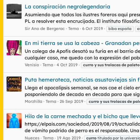
La conspiración negrolegendaria
Asumiendo que todos los ilustres foreros aquí pres
PL a resolver esta encrucijada. El instituto filosó
Sir Ano de Bergerac
Tema
6 Oct 2019
biba españa
c
En mi tierra se usa la cabeza - Granadan p
Un colega de Apofis desató su furia en el barrio d
cualquier caso, me quedo con la expresión del pobr
Venisio
Tema
4 Oct 2019
curro
y
sus
trolacas
de
paleto
Puta hemeroteca, noticias asustaviejas sin f
Llega el apocalipsis semanal, se nos cae el cielo
posponiendolo de decada en decada para que siga
Morzhilla
Tema
26 Sep 2019
curro
y
sus
trolacas
de
pal
Hilo de la carne mechada y el bicho que llev
https://elpais.com/sociedad/2019/08/19/actualid
de vómito podrido de perro es el responsable. Una
Nueces
Tema
19 Ago 2019
curro
titulado por la univers