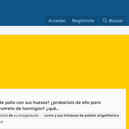
Acceder
Regístrate
Buscar
e pollo con sus huesos? ¿probaríais de ello para
motreto de hormigón? ¿qué...
sidad
de
su imaginación
curro
y
sus
trolacas
de
paleto
oligofrénico
al