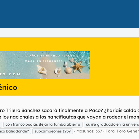
énico
ro Trilero Sanchez sacará finalmente a Paco? ¿haríais caldo d
e los nacionales a los nanciflautas que vayan a rodear el ma
con franco podias
de
jar la tumba abierta
curro
graduado en la univer
Masunos: 357
Foro:
Foro Gener
nco bahadonde?
subcampeones 1939