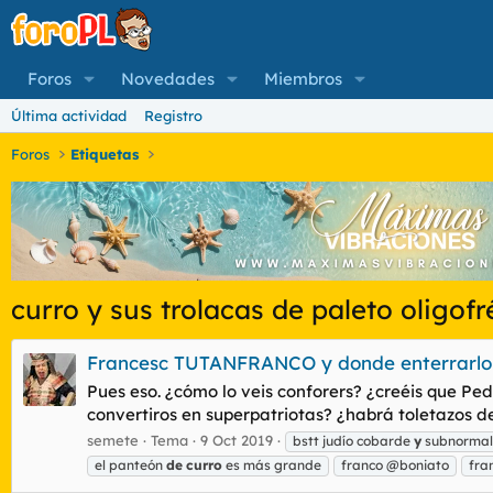
Foros
Novedades
Miembros
Última actividad
Registro
Foros
Etiquetas
curro y sus trolacas de paleto oligofr
Francesc TUTANFRANCO y donde enterrarlo
Pues eso. ¿cómo lo veis conforers? ¿creéis que Ped
convertiros en superpatriotas? ¿habrá toletazos d
semete
Tema
9 Oct 2019
bstt judío cobarde
y
subnormal
el panteón
de
curro
es más grande
franco @boniato
fra