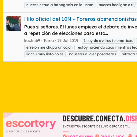
nueces estudia habogacia en la ucam
nueces hooligan
de
l 
Hilo oficial del 10N - Foreros abstencionist
Pues si señores. El lunes empieza el debate de inv
a repetición de elecciones pasa esto...
liachu69
Tema
19 Jul 2019
1.soy
de
de
litos telematicos
errejón me chupa un cojón
estoy haciendo caca mientras leo
liachu muy listo no es
nauseas al oler posaderas
nitrada