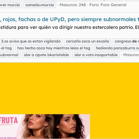
Masunos: 248
Foro:
Foro General
juver murcia
somalia>murcia
as, rojos, fachas o de UPyD, pero siempre subnormales 
estidura para ver quién va dirigir nuestro estercolero patri
2.os aviso que os estan vigilando
carcaño saca un escaño
congreso
de
 el tag
has hecho caca hoy mientras leías el tag
hediondo panzaburra 
Masunos
 subnormal
olor a cipote iskariotable
olor a voto insoportable