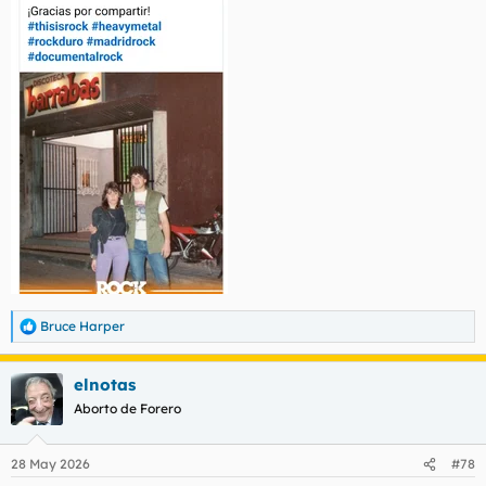
Bruce Harper
R
e
a
elnotas
c
c
Aborto de Forero
i
o
n
28 May 2026
#78
e