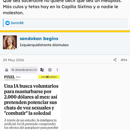
Que sea sacerdote no quiere decir que sea un meapilas.
Más culos y tetas hay en la Capilla Sixtina y a nadie le
molestan.
Sonic88
R
e
a
sandokan begins
c
c
Izquierquidistante disimulao
i
o
n
29 May 2026
#94
e
s
: