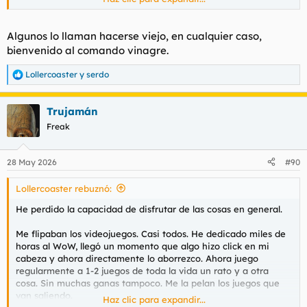
Lo mismo con el anime y manga. Hace sin exagerar una
década que no veo un anime nuevo. Tengo cariño a los de mi
infancia y ya.
Algunos lo llaman hacerse viejo, en cualquier caso,
Las tías, sabéis de mi obsesión por una bollera. Yo antes le
bienvenido al comando vinagre.
tiraba a absolutamente todo, ahora como no sea una tía guapa
e interesante prefiero quedarme en mi casa mirando el techo.
Lollercoaster
y
serdo
R
Magic, era parte importante de mi vida, hace meses que no
e
juego una partida porque me he hartado de los gilipollas que
a
componen la player base.
Trujamán
c
He perdido totalmente la fe en la humanidad, en el concepto
c
Freak
de amistad y en el de amor incondicional. Estoy muy
i
avinagrao y muerto por dentro. Las pocas cosas que aún me
o
gustan son el gym (donde voy a ver pollas) (donde voy a ver
n
28 May 2026
#90
e
pollas) porque veo el culo a Irene y escuchar música mientras
s
foreo en mi cueva.
Lollercoaster rebuznó:
:
He perdido la capacidad de disfrutar de las cosas en general.
Me flipaban los videojuegos. Casi todos. He dedicado miles de
horas al WoW, llegó un momento que algo hizo click en mi
cabeza y ahora directamente lo aborrezco. Ahora juego
regularmente a 1-2 juegos de toda la vida un rato y a otra
cosa. Sin muchas ganas tampoco. Me la pelan los juegos que
van saliendo.
Haz clic para expandir...