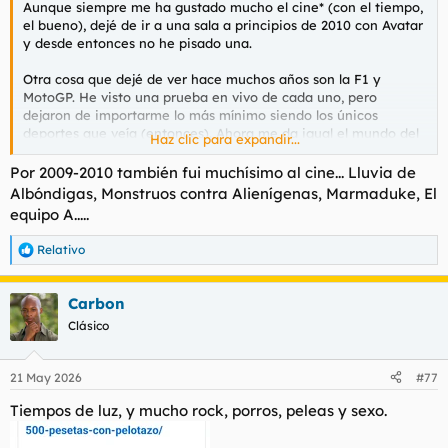
Aunque siempre me ha gustado mucho el cine* (con el tiempo,
l
i
el bueno), dejé de ir a una sala a principios de 2010 con Avatar
t
o
y desde entonces no he pisado una.
e
m
Otra cosa que dejé de ver hace muchos años son la F1 y
a
MotoGP. He visto una prueba en vivo de cada uno, pero
dejaron de importarme lo más mínimo siendo los únicos
deportes que veía (entonces). Ahora me da igual el mundo del
Haz clic para expandir...
deporte.
Por 2009-2010 también fui muchísimo al cine... Lluvia de
* Con 7 años ya iba al cine
solo
(los jueves no teníamos clase y
Albóndigas, Monstruos contra Alienígenas, Marmaduke, El
aprovechaba para ir al cine para lo que no tenía ni que cruzar
equipo A.....
la calle y obviamente películas para niños: aventuras, Tarzán,
vaqueros, piratas, espadachines...)...
Relativo
R
e
a
Carbon
c
c
Clásico
i
o
n
21 May 2026
#77
e
s
Tiempos de luz, y mucho rock, porros, peleas y sexo.
: