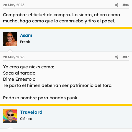
n
28 May 2026
#86
e
s
Comprobar el ticket de compra. Lo siento, ahora como
:
mucho, hago como que lo compruebo y tiro el papel.
Asam
Freak
28 May 2026
#87
Yo creo que nicks como:
Saca al tarado
Dime Ernesto o
Te parto el himen deberían ser patrimonio del foro.
Pedazo nombre para bandas punk
Travelord
Clásico