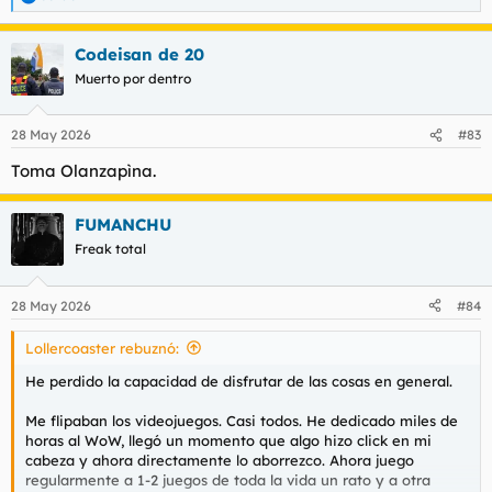
R
e
a
Codeisan de 20
c
c
Muerto por dentro
i
o
n
28 May 2026
#83
e
s
Toma Olanzapìna.
:
FUMANCHU
Freak total
28 May 2026
#84
Lollercoaster rebuznó:
He perdido la capacidad de disfrutar de las cosas en general.
Me flipaban los videojuegos. Casi todos. He dedicado miles de
horas al WoW, llegó un momento que algo hizo click en mi
cabeza y ahora directamente lo aborrezco. Ahora juego
regularmente a 1-2 juegos de toda la vida un rato y a otra