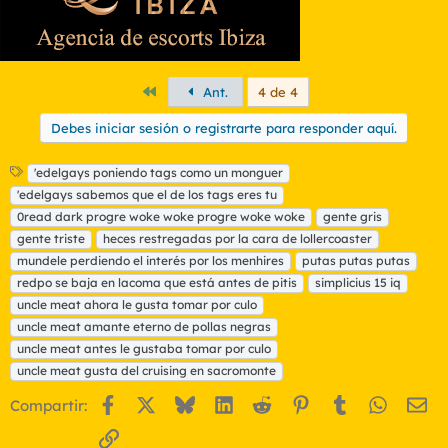
Primero
Ant.
4 de 4
Debes iniciar sesión o registrarte para responder aquí.
E
'edelgays poniendo tags como un monguer
t
'edelgays sabemos que el de los tags eres tu
i
0read dark progre woke woke progre woke woke
gente gris
q
gente triste
heces restregadas por la cara de lollercoaster
u
mundele perdiendo el interés por los menhires
e
putas putas putas
t
redpo se baja en lacoma que está antes de pitis
simplicius 15 iq
a
uncle meat ahora le gusta tomar por culo
s
uncle meat amante eterno de pollas negras
uncle meat antes le gustaba tomar por culo
uncle meat gusta del cruising en sacromonte
Facebook
X
Bluesky
LinkedIn
Reddit
Pinterest
Tumblr
WhatsA
Em
Compartir:
Enlace