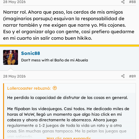
28 May 2026
#88
Narrar rol. Ahora que paso, los cerdos de mis amigos
(imaginarios porsupu) esquivan la responsabilidad de
narrar también y me exigen que narre yo. Mis cojones.
Eso y el organizar algo con gente, casi prefiero quedarme
en mi cuarto sin salir como buen hikiko.
Sonic88
Don't mess with el Baño de mi Abuela
28 May 2026
#89
Lollercoaster rebuznó:
He perdido la capacidad de disfrutar de las cosas en general.
Me flipaban los videojuegos. Casi todos. He dedicado miles de
horas al WoW, llegó un momento que algo hizo click en mi
cabeza y ahora directamente lo aborrezco. Ahora juego
regularmente a 1-2 juegos de toda la vida un rato y a otra
cosa. Sin muchas ganas tampoco. Me la pelan los juegos que
van saliendo.
Haz clic para expandir...