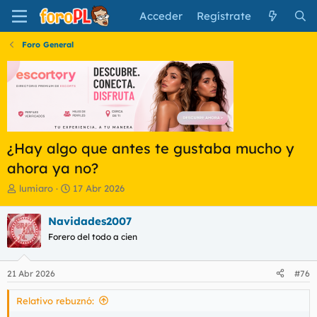
Acceder
Regístrate
Foro General
¿Hay algo que antes te gustaba mucho y
ahora ya no?
I
F
lumiaro
17 Abr 2026
n
e
i
c
Navidades2007
c
h
Forero del todo a cien
i
a
a
d
d
e
21 Abr 2026
#76
o
i
r
n
Relativo rebuznó:
d
i
e
c