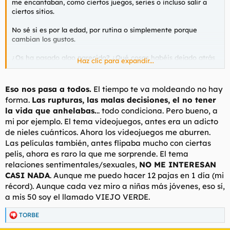
me encantaban, como ciertos juegos, series o incluso salir a
ciertos sitios.
No sé si es por la edad, por rutina o simplemente porque
cambian los gustos.
¿Os ha pasado algo parecido? ¿Qué cosas habéis dejado atrás
Haz clic para expandir...
con el tiempo?
Eso nos pasa a todos.
El tiempo te va moldeando no hay
forma.
Las rupturas, las malas decisiones, el no tener
la vida que anhelabas.
.. todo condiciona. Pero bueno, a
mi por ejemplo. El tema videojuegos, antes era un adicto
de nieles cuánticos. Ahora los videojuegos me aburren.
Las películas también, antes flipaba mucho con ciertas
pelis, ahora es raro la que me sorprende. El tema
relaciones sentimentales/sexuales,
NO ME INTERESAN
CASI NADA
. Aunque me puedo hacer 12 pajas en 1 día (mi
récord). Aunque cada vez miro a niñas más jóvenes, eso sí,
a mis 50 soy el llamado VIEJO VERDE.
TORBE
R
e