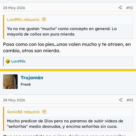
o
n
28 May 2026
#92
e
s
Lord90s rebuznó:
:
Ya no me gustan "mucho" como concepto en general. La
mayoría de coños son pura mierda.
Pasa como con los pies...unos valen mucho y te atraen, en
cambio, otros son mierda.
Lord90s
R
e
a
Trujamán
c
c
Freak
i
o
n
28 May 2026
#93
e
s
Sonic88 rebuznó:
:
Mucho predicar de Dios pero no paramos de subir videos de
"señoritas" medio desnudas, y encima señoritas sin cuca.