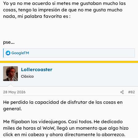
Yo ya no me acuerdo si metes me gustaban mucho las
cosas, tengo la impresión de que no me gusta mucho
nada, mi palabra favorita es :
pse….
GoogleTM
R
e
a
Lollercoaster
c
c
Clásico
i
o
n
28 May 2026
#82
e
s
He perdido la capacidad de disfrutar de las cosas en
:
general.
Me flipaban los videojuegos. Casi todos. He dedicado
miles de horas al WoW, llegó un momento que algo hizo
click en mi cabeza y ahora directamente lo aborrezco.