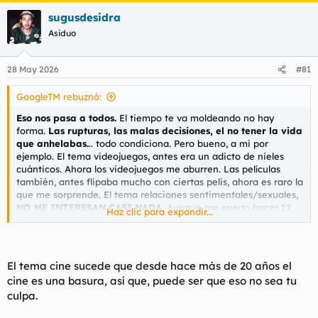
a
sugusdesidra
c
c
Asiduo
i
o
n
28 May 2026
#81
e
s
GoogleTM rebuznó:
:
Eso nos pasa a todos.
El tiempo te va moldeando no hay
forma.
Las rupturas, las malas decisiones, el no tener la vida
que anhelabas.
.. todo condiciona. Pero bueno, a mi por
ejemplo. El tema videojuegos, antes era un adicto de nieles
cuánticos. Ahora los videojuegos me aburren. Las películas
también, antes flipaba mucho con ciertas pelis, ahora es raro la
que me sorprende. El tema relaciones sentimentales/sexuales,
NO ME INTERESAN CASI NADA
. Aunque me puedo hacer 12
Haz clic para expandir...
pajas en 1 día (mi récord). Aunque cada vez miro a niñas más
jóvenes, eso sí, a mis 50 soy el llamado VIEJO VERDE.
El tema cine sucede que desde hace más de 20 años el
cine es una basura, así que, puede ser que eso no sea tu
culpa.