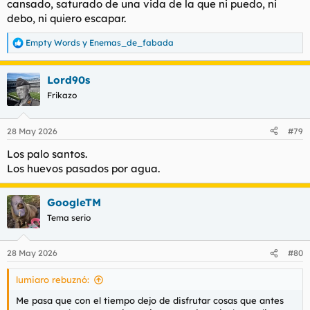
cansado, saturado de una vida de la que ni puedo, ni
debo, ni quiero escapar.
Empty Words
y
Enemas_de_fabada
R
e
a
Lord90s
c
c
Frikazo
i
o
n
28 May 2026
#79
e
s
Los palo santos.
:
Los huevos pasados por agua.
GoogleTM
Tema serio
28 May 2026
#80
lumiaro rebuznó:
Me pasa que con el tiempo dejo de disfrutar cosas que antes