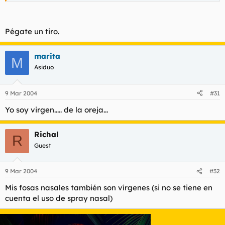
Pégate un tiro.
marita
M
Asiduo
9 Mar 2004
#31
Yo soy virgen..... de la oreja...
Richal
R
Guest
9 Mar 2004
#32
Mis fosas nasales también son vírgenes (si no se tiene en
cuenta el uso de spray nasal)