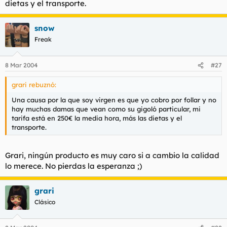
dietas y el transporte.
t
o
e
m
snow
a
Freak
8 Mar 2004
#27
grari rebuznó:
Una causa por la que soy virgen es que yo cobro por follar y no
hay muchas damas que vean como su gigoló particular, mi
tarifa está en 250€ la media hora, más las dietas y el
transporte.
Grari, ningún producto es muy caro si a cambio la calidad
lo merece. No pierdas la esperanza ;)
grari
Clásico