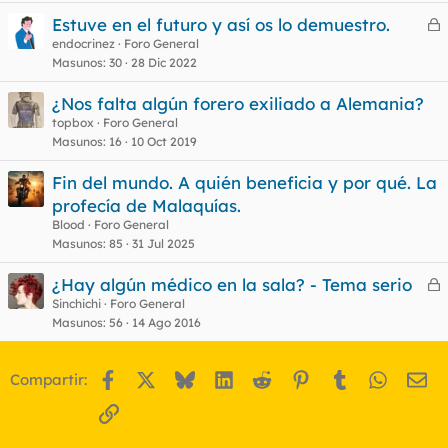
Estuve en el futuro y así os lo demuestro.
e
endocrinez
Foro General
Masunos
30
28 Dic 2022
r
r
¿Nos falta algún forero exiliado a Alemania?
topbox
Foro General
Masunos
16
10 Oct 2019
o
Fin del mundo. A quién beneficia y por qué. La
profecía de Malaquías.
Blood
Foro General
Masunos
85
31 Jul 2025
¿Hay algún médico en la sala? - Tema serio
e
Sinchichi
Foro General
Masunos
56
14 Ago 2016
r
r
Facebook
X
Bluesky
LinkedIn
Reddit
Pinterest
Tumblr
WhatsA
Em
Compartir:
o
Enlace