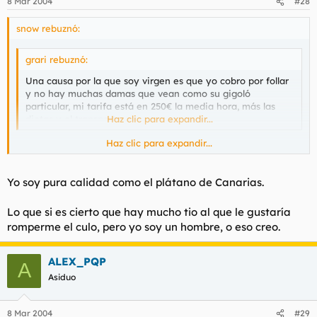
8 Mar 2004
#28
snow rebuznó:
grari rebuznó:
Una causa por la que soy virgen es que yo cobro por follar
y no hay muchas damas que vean como su gigoló
particular, mi tarifa está en 250€ la media hora, más las
dietas y el transporte.
Haz clic para expandir...
Haz clic para expandir...
Grari, ningún producto es muy caro si a cambio la calidad lo
merece. No pierdas la esperanza ;)
Yo soy pura calidad como el plátano de Canarias.
Lo que si es cierto que hay mucho tio al que le gustaría
romperme el culo, pero yo soy un hombre, o eso creo.
ALEX_PQP
A
Asiduo
8 Mar 2004
#29