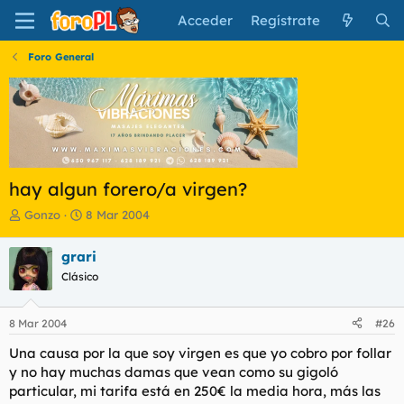
Acceder
Regístrate
Foro General
hay algun forero/a virgen?
I
F
Gonzo
8 Mar 2004
n
e
i
c
grari
c
h
Clásico
i
a
a
d
d
e
8 Mar 2004
#26
o
i
r
n
Una causa por la que soy virgen es que yo cobro por follar
d
i
y no hay muchas damas que vean como su gigoló
e
c
particular, mi tarifa está en 250€ la media hora, más las
l
i