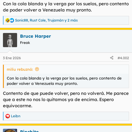
t
o
Con la cola blanda y la verga por los suelos, pero contento
e
de poder volver a Venezuela muy pronto.
m
a
Sonic88
,
Rust Cole
,
Trujamán
y 2 más
R
e
a
Bruce Harper
c
c
Freak
i
o
n
3 Ene 2026
#4.002
e
s
miliu rebuznó:
:
Con la cola blanda y la verga por los suelos, pero contento de
poder volver a Venezuela muy pronto.
Contento de que puede volver, pero no volverá. Me parece
que a este no nos lo quitamos ya de encima. Espero
equivocarme.
Leibn
R
e
a
Pinchito