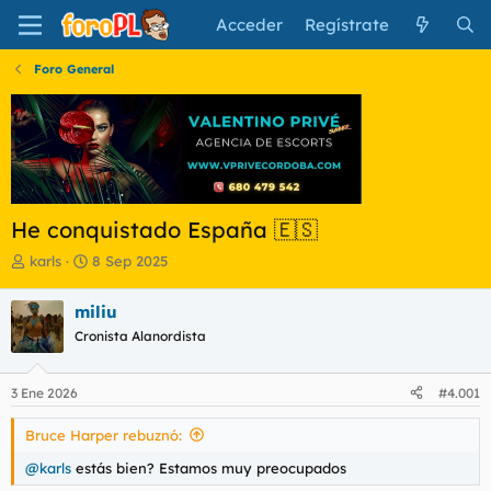
Acceder
Regístrate
Foro General
He conquistado España 🇪🇸
I
F
karls
8 Sep 2025
n
e
i
c
miliu
c
h
Cronista Alanordista
i
a
a
d
d
e
3 Ene 2026
#4.001
o
i
r
n
Bruce Harper rebuznó:
d
i
e
c
@karls
estás bien? Estamos muy preocupados
l
i