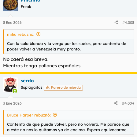
c
c
Freak
i
o
n
3 Ene 2026
#4.003
e
s
miliu rebuznó:
:
Con la cola blanda y la verga por los suelos, pero contento de
poder volver a Venezuela muy pronto.
No caerá esa breva.
Mientras tenga pollones españoles
serdo
Soplagaitas
Forero de mierda
3 Ene 2026
#4.004
Bruce Harper rebuznó:
Contento de que puede volver, pero no volverá. Me parece que
a este no nos lo quitamos ya de encima. Espero equivocarme.