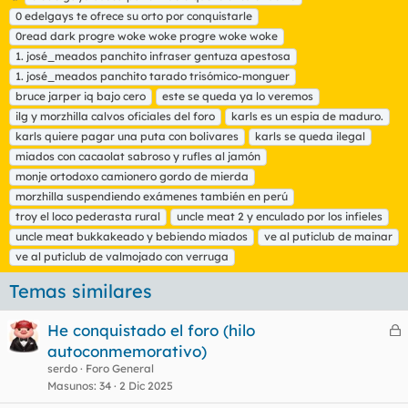
t
0 edelgays te ofrece su orto por conquistarle
i
0read dark progre woke woke progre woke woke
q
1. josé_meados panchito infraser gentuza apestosa
u
1. josé_meados panchito tarado trisómico-monguer
e
t
bruce jarper iq bajo cero
este se queda ya lo veremos
a
ilg y morzhilla calvos oficiales del foro
karls es un espia de maduro.
s
karls quiere pagar una puta con bolivares
karls se queda ilegal
miados con cacaolat sabroso y rufles al jamón
monje ortodoxo camionero gordo de mierda
morzhilla suspendiendo exámenes también en perú
troy el loco pederasta rural
uncle meat 2 y enculado por los infieles
uncle meat bukkakeado y bebiendo miados
ve al puticlub de mainar
ve al puticlub de valmojado con verruga
Temas similares
He conquistado el foro (hilo
e
autoconmemorativo)
r
serdo
Foro General
r
Masunos
34
2 Dic 2025