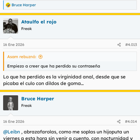
Bruce Harper
R
e
a
Ataulfo el rojo
c
c
Freak
i
o
n
16 Ene 2026
#4.013
e
s
Asam rebuznó:
:
Empiezo a creer que ha perdido su contraseña
Lo que ha perdido es la virginidad anal, desde que se
picaba el culo con dildos de goma…
Bruce Harper
Freak
16 Ene 2026
#4.014
@Leibn
, abrazafarolas, como me soplas un hijoputa un
viernes a esta hora sin venir a cuento, con nocturnidad y