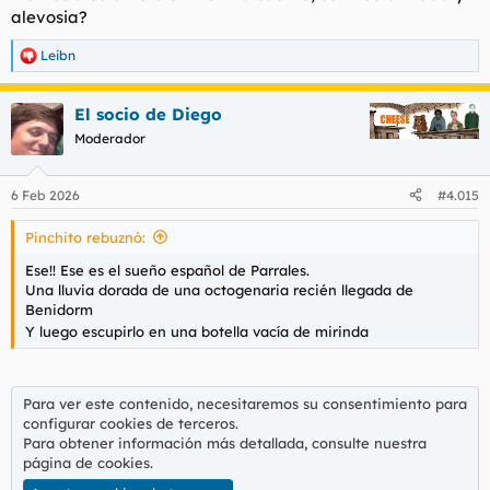
alevosia?
Leibn
R
e
a
El socio de Diego
c
c
Moderador
i
o
n
6 Feb 2026
#4.015
e
s
Pinchito rebuznó:
:
Ese!! Ese es el sueño español de Parrales.
Una lluvia dorada de una octogenaria recién llegada de
Benidorm
Y luego escupirlo en una botella vacía de mirinda
Para ver este contenido, necesitaremos su consentimiento para
configurar cookies de terceros.
Para obtener información más detallada, consulte nuestra
página de cookies
.