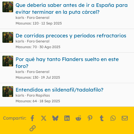
Que debería saber antes de ir a España para
evitar terminar en la puta cárcel?
o
karls
Foro General
Masunos
120
12 Sep 2025
De corridas precoces y períodos refractarios
karls
Foro General
Masunos
70
30 Ago 2025
Por qué hay tanto Flanders suelto en este
foro?
karls
Foro General
Masunos
130
19 Jul 2025
Entendidos en sildenafil/tadalafilo?
karls
Foro Rapiñas
Masunos
64
18 Sep 2025
Facebook
X
Bluesky
LinkedIn
Reddit
Pinterest
Tumblr
WhatsA
Em
Compartir:
Enlace