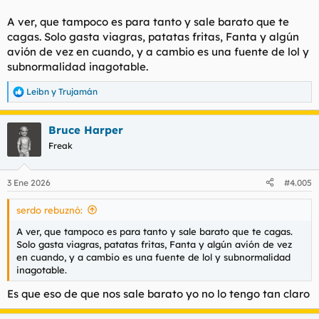
A ver, que tampoco es para tanto y sale barato que te
cagas. Solo gasta viagras, patatas fritas, Fanta y algún
avión de vez en cuando, y a cambio es una fuente de lol y
subnormalidad inagotable.
Leibn
y
Trujamán
R
e
a
Bruce Harper
c
c
Freak
i
o
n
3 Ene 2026
#4.005
e
s
serdo rebuznó:
:
A ver, que tampoco es para tanto y sale barato que te cagas.
Solo gasta viagras, patatas fritas, Fanta y algún avión de vez
en cuando, y a cambio es una fuente de lol y subnormalidad
inagotable.
Es que eso de que nos sale barato yo no lo tengo tan claro