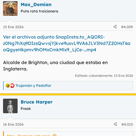
Max_Demian
c
c
Puta rata traicionera
i
o
n
15 Ene 2026
#4.009
e
s
Ver el archivos adjunto SnapInsta.to_AQORI-
:
z0Ng7hXq9DIzsQwvsjYjkve9usvL9VA6JLV3Nd7Z2OHsT6a
aQgyeHkpmv9hOMxCmkMlx9_LjCe-...mp4
Alcalde de Brighton, una ciudad que estaba en
Inglaterra.
Editado cobardemente:
15 Ene 2026
Trujamán
y
Pedoflor
R
e
a
Bruce Harper
c
c
Freak
i
o
n
16 Ene 2026
#4.010
e
s
Max_Demian rebuznó: