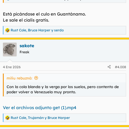
Está picándose el culo en Guantánamo.
Le sale el cialís gratis.
Rust Cole
,
Bruce Harper
y
serdo
R
e
a
sakote
c
c
Freak
i
o
n
4 Ene 2026
#4.008
e
s
miliu rebuznó:
:
Con la cola blanda y la verga por los suelos, pero contento de
poder volver a Venezuela muy pronto.
Ver el archivos adjunto get (1).mp4
Rust Cole
,
Trujamán
y
Bruce Harper
R
e
a