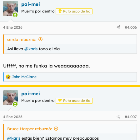
pai-mei
Muerto por dentro
Puto asco de tío
4 Ene 2026
#4.006
serdo rebuznó:
Así lleva
@karls
todo el día.
Ufffff, no me funka la weaaaaaaaaa.
John McClane
R
e
a
pai-mei
c
c
Muerto por dentro
Puto asco de tío
i
o
n
4 Ene 2026
#4.007
e
s
Bruce Harper rebuznó:
:
@karls
estás bien? Estamos muy preocupados