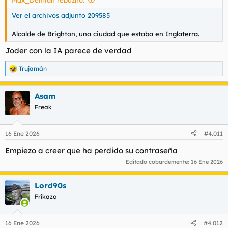
:
Ver el archivos adjunto 209585
Alcalde de Brighton, una ciudad que estaba en Inglaterra.
Joder con la IA parece de verdad
Trujamán
R
e
a
Asam
c
c
Freak
i
o
n
16 Ene 2026
#4.011
e
s
Empiezo a creer que ha perdido su contraseña
:
Editado cobardemente:
16 Ene 2026
Lord90s
Frikazo
16 Ene 2026
#4.012