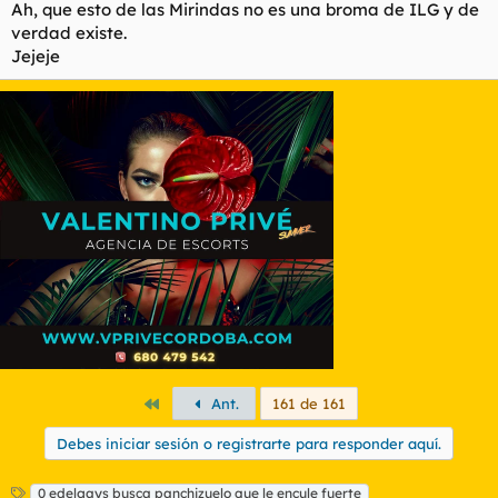
Ah, que esto de las Mirindas no es una broma de ILG y de
verdad existe.
Jejeje
Primero
Ant.
161 de 161
Debes iniciar sesión o registrarte para responder aquí.
E
0 edelgays busca panchizuelo que le encule fuerte