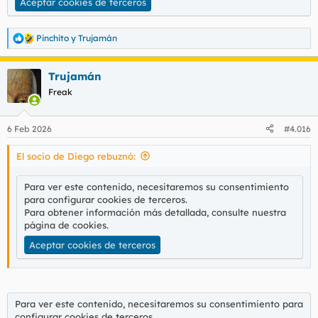
Aceptar cookies de terceros
Pinchito
y
Trujamán
R
e
a
Trujamán
c
c
Freak
i
o
n
6 Feb 2026
#4.016
e
s
El socio de Diego rebuznó:
:
Para ver este contenido, necesitaremos su consentimiento
para configurar cookies de terceros.
Para obtener información más detallada, consulte nuestra
página de cookies
.
Aceptar cookies de terceros
Para ver este contenido, necesitaremos su consentimiento para
configurar cookies de terceros.