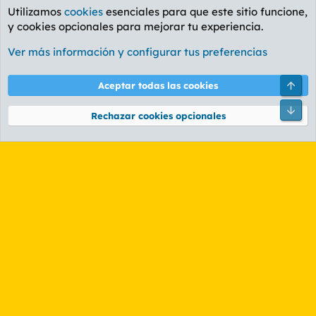
Utilizamos
cookies
esenciales para que este sitio funcione,
y cookies opcionales para mejorar tu experiencia.
Foro General
Ver más información y configurar tus preferencias
Cookies
PL OLDSTYLE AMARILLO
Cambiar fuente
Español (ES)
Arri
Aceptar todas las cookies
Contáctanos
Términos y reglas
Política de privacidad
Ayuda
R
Pie
S
Rechazar cookies opcionales
S
®
Community platform by XenForo
© 2010-2026 XenForo Ltd.