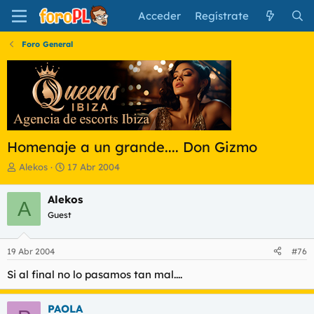
Acceder
Regístrate
Foro General
Homenaje a un grande.... Don Gizmo
I
F
Alekos
17 Abr 2004
n
e
i
c
Alekos
A
c
h
Guest
i
a
a
d
d
e
19 Abr 2004
#76
o
i
r
n
Si al final no lo pasamos tan mal....
d
i
e
c
l
i
PAOLA