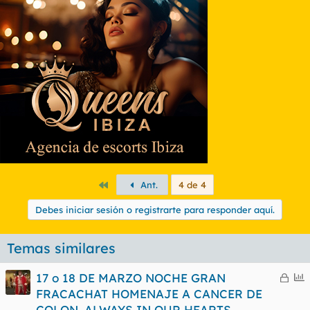
Primero
Ant.
4 de 4
Debes iniciar sesión o registrarte para responder aquí.
Temas similares
C
E
17 o 18 DE MARZO NOCHE GRAN
e
n
FRACACHAT HOMENAJE A CANCER DE
r
c
COLON. ALWAYS IN OUR HEARTS