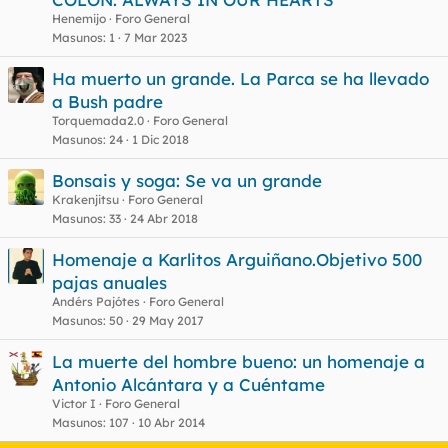
r
u
Henemijo
Foro General
a
e
Masunos
1
7 Mar 2023
d
s
Ha muerto un grande. La Parca se ha llevado
o
t
a Bush padre
Torquemada2.0
Foro General
Masunos
24
1 Dic 2018
Bonsais y soga: Se va un grande
Krakenjitsu
Foro General
Masunos
33
24 Abr 2018
Homenaje a Karlitos Arguiñano.Objetivo 500
pajas anuales
Andérs Pajótes
Foro General
Masunos
50
29 May 2017
La muerte del hombre bueno: un homenaje a
Antonio Alcántara y a Cuéntame
Victor I
Foro General
Masunos
107
10 Abr 2014