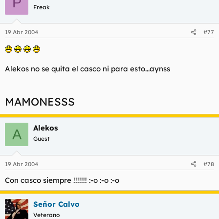
P
t
o
Freak
e
m
a
19 Abr 2004
#77
Alekos no se quita el casco ni para esto...aynss
MAMONESSS
Alekos
A
Guest
19 Abr 2004
#78
Con casco siempre !!!!!!! :-o :-o :-o
Señor Calvo
Veterano