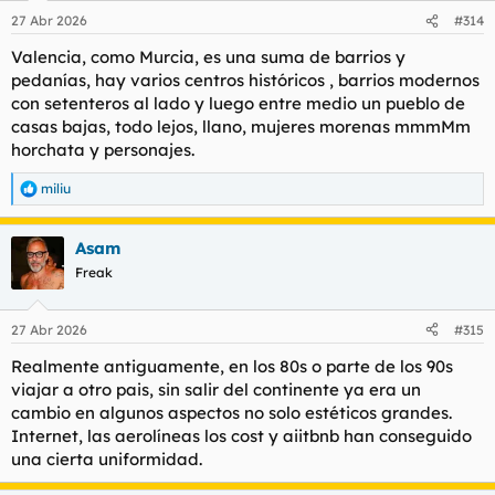
27 Abr 2026
#314
Valencia, como Murcia, es una suma de barrios y
pedanías, hay varios centros históricos , barrios modernos
con setenteros al lado y luego entre medio un pueblo de
casas bajas, todo lejos, llano, mujeres morenas mmmMm
horchata y personajes.
miliu
R
e
a
Asam
c
c
Freak
i
o
n
27 Abr 2026
#315
e
s
Realmente antiguamente, en los 80s o parte de los 90s
:
viajar a otro pais, sin salir del continente ya era un
cambio en algunos aspectos no solo estéticos grandes.
Internet, las aerolíneas los cost y aiitbnb han conseguido
una cierta uniformidad.