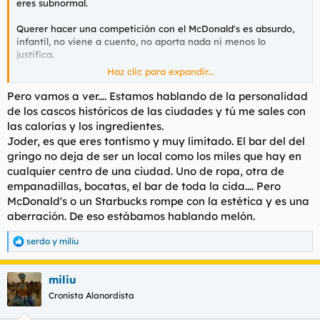
eres subnormal.
Querer hacer una competición con el McDonald's es absurdo,
infantil, no viene a cuento, no aporta nada ni menos lo
justifica.
Haz clic para expandir...
La lista de ingredientes nocivos para la salud que llevan esas
mierdas es interminable. Punto. Y lo seguirá siendo por mucho
Pero vamos a ver.... Estamos hablando de la personalidad
que metas por medio al McDonald's.
de los cascos históricos de las ciudades y tú me sales con
las calorías y los ingredientes.
Te gusta llevar la contraria por vicio, macho.
Joder, es que eres tontismo y muy limitado. El bar del del
gringo no deja de ser un local como los miles que hay en
cualquier centro de una ciudad. Uno de ropa, otra de
empanadillas, bocatas, el bar de toda la cida.... Pero
McDonald's o un Starbucks rompe con la estética y es una
aberración. De eso estábamos hablando melón.
serdo
y
miliu
R
e
a
miliu
c
c
Cronista Alanordista
i
o