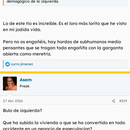
demagógico de la izquierda.
Lo de este tío es increíble. Es el loro más lorito que he visto
en mi jodida vida.
Pero no os engañéis, hay hordas de subhumanos medio
pensantes que se tragan toda engañifa con la garganta
abierta como meretriz.
curro jimenez
R
e
a
Asam
c
c
Freak
i
o
n
27 Abr 2026
#319
e
s
Bulo de izquierda?
:
Que ha subido la vivienda o que se ha convertido en todo
occidente en un negocio de especulacion?