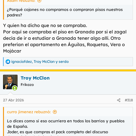
Asam rebuznó:
¿Porqué cojones no compramos o compraron pisos nuestros
padres?
Y quien ha dicho que no se compraba.
Por aquí se compraba el piso en Granada por si el zagal
decía de ir a estudiar a Granada tener algo allí. Otro
preferían el apartamento en Águilas, Roquetas, Vera o
Mojácar
ignaciofdez
,
Troy McClon
y
serdo
R
e
a
Troy McClon
c
c
Frikazo
i
o
n
27 Abr 2026
#318
e
s
curro jimenez rebuznó:
:
Lo dices como si eso ocurriera en todos los barrios y pueblos
de España.
Joder, es que compras el pack completo del discurso