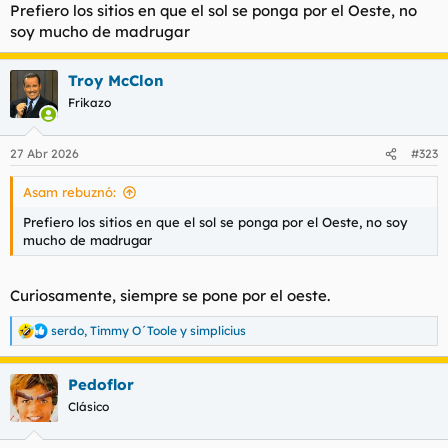
Prefiero los sitios en que el sol se ponga por el Oeste, no
soy mucho de madrugar
Troy McClon
Frikazo
27 Abr 2026
#323
Asam rebuznó:
Prefiero los sitios en que el sol se ponga por el Oeste, no soy
mucho de madrugar
Curiosamente, siempre se pone por el oeste.
serdo
,
Timmy O´Toole
y
simplicius
R
e
a
Pedoflor
c
c
Clásico
i
o