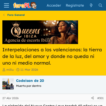
Acceder
Regístrate
Foro General
Interpelaciones a los valencianos: la tierra
de la luz, del amor y donde no queda ni
uno ni medio normal.
I
F
miliu
11 Mar 2026
n
e
i
c
Codeisan de 20
c
h
Muerto por dentro
i
a
a
d
d
e
27 Abr 2026
#301
o
i
r
n
La pirámide del Nuevo Centro ( que tendrá 40 años) es un