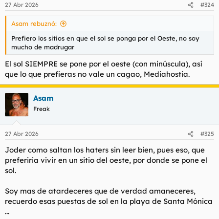
n
27 Abr 2026
#324
e
s
Asam rebuznó:
:
Prefiero los sitios en que el sol se ponga por el Oeste, no soy
mucho de madrugar
El sol SIEMPRE se pone por el oeste (con minúscula), así
que lo que prefieras no vale un cagao, Mediahostia.
Asam
Freak
27 Abr 2026
#325
Joder como saltan los haters sin leer bien, pues eso, que
preferiria vivir en un sitio del oeste, por donde se pone el
sol.
Soy mas de atardeceres que de verdad amaneceres,
recuerdo esas puestas de sol en la playa de Santa Mónica
...