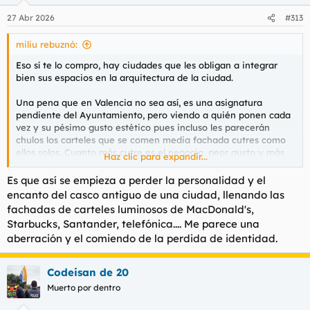
o
n
27 Abr 2026
#313
e
s
miliu rebuznó:
:
Eso sí te lo compro, hay ciudades que les obligan a integrar
bien sus espacios en la arquitectura de la ciudad.
Una pena que en Valencia no sea así, es una asignatura
pendiente del Ayuntamiento, pero viendo a quién ponen cada
vez y su pésimo gusto estético pues incluso les parecerán
chulos los carteles que se comen media fachada cutres como
ellos solos. Cuanto más cutre es el negocio, peor gusto y más
Haz clic para expandir...
grande el cartel
Es que así se empieza a perder la personalidad y el
encanto del casco antiguo de una ciudad, llenando las
fachadas de carteles luminosos de MacDonald's,
Starbucks, Santander, telefónica.... Me parece una
aberración y el comiendo de la perdida de identidad.
Codeisan de 20
Muerto por dentro