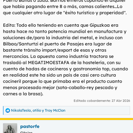
Puerto Banús o Ibiza. Barrios enteros copando el alquiler
que había pagando entre 8 o más, camas calientes...Lo
que cualquier otro lugar de "éxito turístico y properidad".
Edito: Todo ello teniendo en cuenta que Gipuzkoa era
hasta hace no tanto potencia mundial en manufactura y
soluciones de/para la industria del metal, e incluso con
Bilbao/Santurtzi el puerto de Pasajes era lugar de
bastante tránsito import/export de esas y otras
mercancías. La apuesta como industria tractora se
trasladó al MEGATIMOESTAFA de la hostelería, con su
cuento de hadas de cocineros y gastronomía top, cuando
en realidad este ha sido un país de casi cero cultura
cocineril porque lo que primaba era el producto cuanto
menos procesado mejor (sota-caballo-rey pescado y
carnes a la brasa).
Editado cobardemente:
27 Abr 2026
NikolaTesla
,
otilio
y
Troy McClon
R
e
a
pastorfe
c
c
Clásico