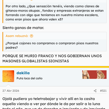
Por otro lado, ¿Que sensación tenéis, viendo como clanes de
gitanos-moros okupas , fondos y empresas extranjeras se estan
forrando con algo que teníamos en nuestra misma escalera,
como eran pisos que ahora valen x3?
Siento ganas de matar.
Asam rebuznó:
¿Porqué cojones no compramos o compraron pisos nuestros
padres?
PORQUE SE MURIO FRANCO Y NOS GOBIERNAN UNOS
MASONES GLOBALISTAS SIONISTAS
dakilla
Puta loca del coño
27 Abr 2026
#321
Ojalá pudiera yo teletrabajar y vivir allí en la casita
aquella viendo a ver por dónde le da por salir a la luna
todo el año, que va de derecha a izquierda y de izquierda