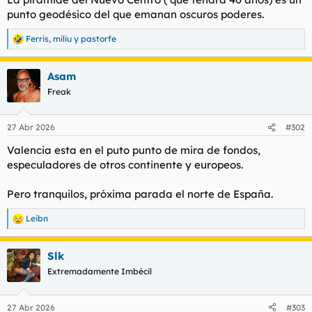
d
i
punto geodésico del que emanan oscuros poderes.
e
c
l
i
Ferris
,
miliu
y
pastorfe
t
o
R
e
e
a
m
Asam
c
a
c
Freak
i
o
n
27 Abr 2026
#302
e
s
Valencia esta en el puto punto de mira de fondos,
:
especuladores de otros continente y europeos.
Pero tranquilos, próxima parada el norte de España.
Leibn
R
e
a
Slk
c
c
Extremadamente Imbécil
i
o
n
27 Abr 2026
#303