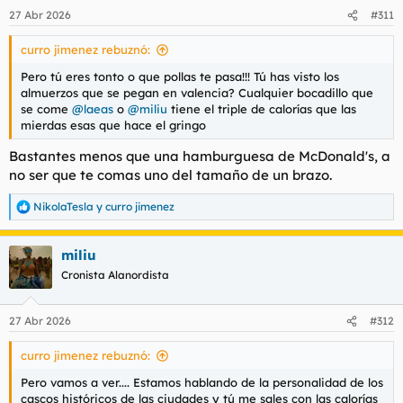
n
27 Abr 2026
#311
e
s
curro jimenez rebuznó:
:
Pero tú eres tonto o que pollas te pasa!!! Tú has visto los
almuerzos que se pegan en valencia? Cualquier bocadillo que
se come
@laeas
o
@miliu
tiene el triple de calorías que las
mierdas esas que hace el gringo
Bastantes menos que una hamburguesa de McDonald's, a
no ser que te comas uno del tamaño de un brazo.
NikolaTesla
y
curro jimenez
R
e
a
miliu
c
c
Cronista Alanordista
i
o
n
27 Abr 2026
#312
e
s
curro jimenez rebuznó:
:
Pero vamos a ver.... Estamos hablando de la personalidad de los
cascos históricos de las ciudades y tú me sales con las calorías