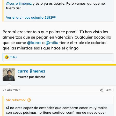
@curro jimenez
y esto ya es aparte. Pero vamos, aunque no
fuera así:
Ver el archivos adjunto 218299
Pero tú eres tonto o que pollas te pasa!!! Tú has visto los
almuerzos que se pegan en valencia? Cualquier bocadillo
que se come
@laeas
o
@miliu
tiene el triple de calorías
que las mierdas esas que hace el gringo
miliu
R
e
a
curro jimenez
c
c
Muerto por dentro
i
o
n
27 Abr 2026
#310
e
s
Slk rebuznó:
:
Si no eres capaz de entender que comparar cosas muy malas
con cosas pésimas no tiene sentido, confirma de nuevo que