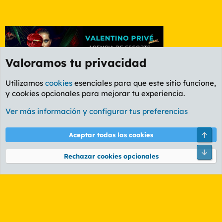
Valoramos tu privacidad
Utilizamos
cookies
esenciales para que este sitio funcione,
y cookies opcionales para mejorar tu experiencia.
Foro General
Ver más información y configurar tus preferencias
Cookies
PL OLDSTYLE AMARILLO
Cambiar fuente
Español (ES)
Arri
Aceptar todas las cookies
Contáctanos
Términos y reglas
Política de privacidad
Ayuda
R
Pie
S
Rechazar cookies opcionales
S
®
Community platform by XenForo
© 2010-2026 XenForo Ltd.