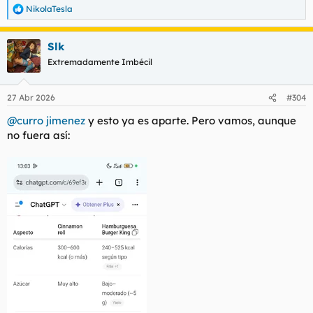
NikolaTesla
R
e
a
Slk
c
c
Extremadamente Imbécil
i
o
n
27 Abr 2026
#304
e
s
@curro jimenez
y esto ya es aparte. Pero vamos, aunque
:
no fuera así: