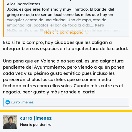
y los ingredientes.
Joder, es que eres tontismo y muy limitado. El bar del del
gringo no deja de ser un local como los miles que hay en
cualquier centro de una ciudad. Uno de ropa, otra de
empanadillas, bocatas, el bar de toda la cida....
Pero
McDonald's o un Starbucks rompe con la estética
y es una
Haz clic para expandir...
aberración. De eso estábamos hablando melón.
Eso sí te lo compro, hay ciudades que les obligan a
integrar bien sus espacios en la arquitectura de la ciudad.
Una pena que en Valencia no sea así, es una asignatura
pendiente del Ayuntamiento, pero viendo a quién ponen
cada vez y su pésimo gusto estético pues incluso les
parecerán chulos los carteles que se comen media
fachada cutres como ellos solos. Cuanto más cutre es el
negocio, peor gusto y más grande el cartel
curro jimenez
R
e
a
curro jimenez
c
c
Muerto por dentro
i