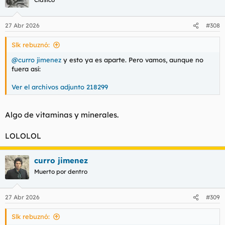
i
o
n
27 Abr 2026
#308
e
s
Slk rebuznó:
:
@curro jimenez
y esto ya es aparte. Pero vamos, aunque no
fuera así:
Ver el archivos adjunto 218299
Algo de vitaminas y minerales.
LOLOLOL
curro jimenez
Muerto por dentro
27 Abr 2026
#309
Slk rebuznó: