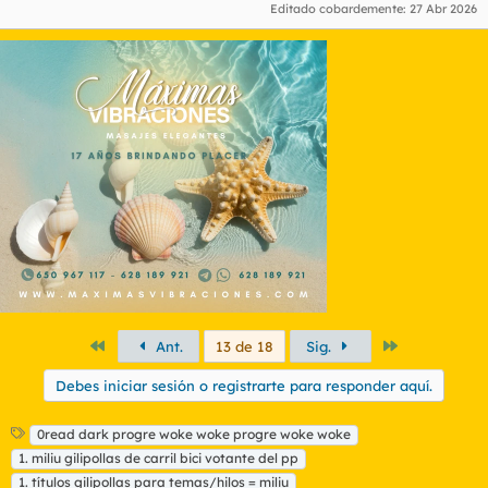
Editado cobardemente:
27 Abr 2026
Primero
Último
Ant.
13 de 18
Sig.
Debes iniciar sesión o registrarte para responder aquí.
E
0read dark progre woke woke progre woke woke
t
1. miliu gilipollas de carril bici votante del pp
i
1. títulos gilipollas para temas/hilos = miliu