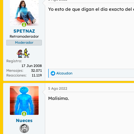
Yo esto de que digan el dia exacto del
SPETNAZ
Retromoderador
Moderador
Registro
17 Jun 2008
Mensajes
32.071
Alcaudon
R
Reacciones
11.119
e
a
5 Ago 2022
c
c
Malísima.
i
o
n
e
s
Nueces
: