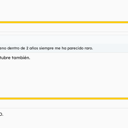
reno dentro de 2 años siempre me ha parecido raro.
ctubre también.
O.