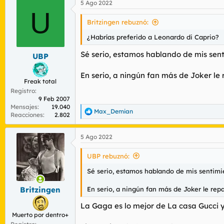
5 Ago 2022
U
Britzingen rebuznó:
¿Habrías preferido a Leonardo di Caprio?
Sé serio, estamos hablando de mis sent
UBP
En serio, a ningún fan más de Joker le 
Freak total
Registro
9 Feb 2007
Mensajes
19.040
Max_Demian
R
Reacciones
2.802
e
a
5 Ago 2022
c
c
i
UBP rebuznó:
o
n
Sé serio, estamos hablando de mis sentimi
e
s
En serio, a ningún fan más de Joker le repa
Britzingen
:
La Gaga es lo mejor de La casa Gucci y
Muerto por dentro+