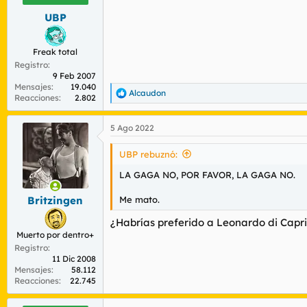
UBP
Freak total
Registro
9 Feb 2007
Mensajes
19.040
Alcaudon
R
Reacciones
2.802
e
a
5 Ago 2022
c
c
i
UBP rebuznó:
o
n
LA GAGA NO, POR FAVOR, LA GAGA NO.
e
s
Me mato.
Britzingen
:
¿Habrías preferido a Leonardo di Capr
Muerto por dentro+
Registro
11 Dic 2008
Mensajes
58.112
Reacciones
22.745