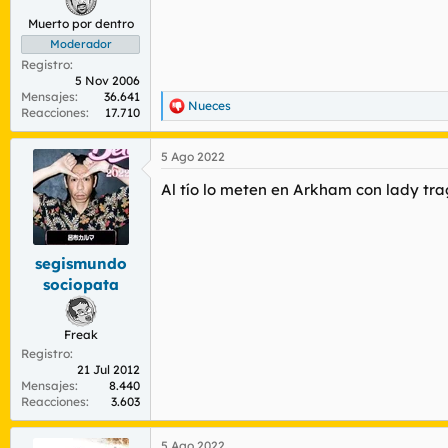
Muerto por dentro
Moderador
Registro
5 Nov 2006
Mensajes
36.641
Nueces
R
Reacciones
17.710
e
a
5 Ago 2022
c
c
Al tío lo meten en Arkham con lady trag
i
o
n
e
s
segismundo
:
sociopata
Freak
Registro
21 Jul 2012
Mensajes
8.440
Reacciones
3.603
5 Ago 2022