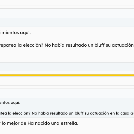
imientos aquí.
repatea la elección? No había resultado un bluff su actuación e
entos aquí.
tea la elección? No había resultado un bluff su actuación en la casa Guc
 lo mejor de Ha nacido una estrella.