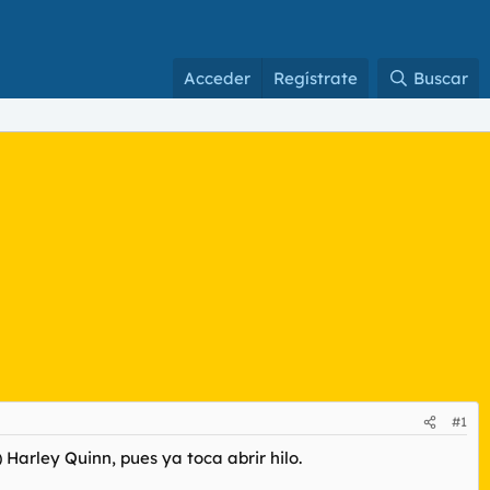
Acceder
Regístrate
Buscar
#1
arley Quinn, pues ya toca abrir hilo.