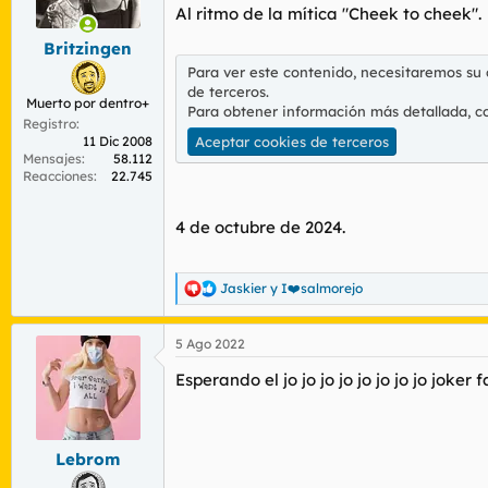
r
n
Al ritmo de la mítica "Cheek to cheek".
d
i
Britzingen
e
c
l
i
Para ver este contenido, necesitaremos su
t
o
de terceros.
Muerto por dentro+
e
Para obtener información más detallada, c
Registro
m
11 Dic 2008
Aceptar cookies de terceros
a
Mensajes
58.112
Reacciones
22.745
4 de octubre de 2024.
Jaskier
y
I❤️salmorejo
R
e
a
5 Ago 2022
c
c
Esperando el jo jo jo jo jo jo jo jo joke
i
o
n
e
s
Lebrom
: