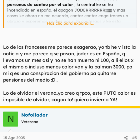
personas de canteo por el calor
, la central ke se ha
incendiado en españa, el apagon JODERRRRRRR¡¡¡¡¡¡¡ y mas
cosas ke ahora no me acuerdo, contar contar enga troncs un
abrazo y esperemos ke dios nos pille confesaos y ke esta
Haz clic para expandir...
locura termine pronto por favor ,
CREO KE NUNCA OLVIDARE
ESTE VERANO TIOS
¡¡¡¡ mirar mi fecha de inscripcion al foro
jaja en verano diosssssss
Lo de los franceses me parece exagerao, yo tb he v isto la
X FILES tiroriroriro ri ro(Banda sonora)
noticia y me parece q se pasan, joder es en España, q
llevamos un mes asi y no se han muerto ni 100, alli ellos x
el mismo o incluso menos calor van y la palman 3000, pa
mi q es una conspiracion del gobierno pa quitarse
pensiones del medio :D .
Lo de olvidar el verano..yo creo q tpco, este PUTO calor es
imposible de olvidar, cagon to! quiero invierno YA!
Nofollador
N
Veterano
15 Ago 2003
#5