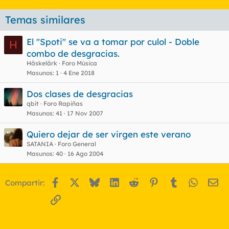
Temas similares
El "Spoti" se va a tomar por culol - Doble
H
combo de desgracias.
Häskelärk
Foro Música
Masunos
1
4 Ene 2018
Dos clases de desgracias
qbit
Foro Rapiñas
Masunos
41
17 Nov 2007
Quiero dejar de ser virgen este verano
SATANIA
Foro General
Masunos
40
16 Ago 2004
Facebook
X
Bluesky
LinkedIn
Reddit
Pinterest
Tumblr
WhatsA
Em
Compartir:
Enlace