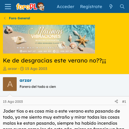
Acceder
Regístrate
Foro General
Ke de desgracias este verano no??¡¡¡
I
F
arzar
15 Ago 2003
n
e
i
c
arzar
A
c
h
Forero del todo a cien
i
a
a
d
d
e
15 Ago 2003
#1
o
i
r
n
Joder tios o es cosa mia o este verano esta pasando de
d
i
todo, yo me siento muy extraño y mirar todas las cosas
e
c
malas ke estan pasando, siempre ha habido incendios
l
i