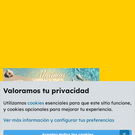
Valoramos tu privacidad
Utilizamos
cookies
esenciales para que este sitio funcione,
y cookies opcionales para mejorar tu experiencia.
Foro General
Ver más información y configurar tus preferencias
Cookies
PL OLDSTYLE AMARILLO
Cambiar fuente
Español (ES)
Arri
Aceptar todas las cookies