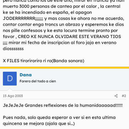
pero nunca como los de este año, mirar en francia ya han
t
o
muerto 3000 personas de canteo por el calor , la central
e
ke se ha incendiado en españa, el apagon
m
a
JODERRRRRRR¡¡¡¡¡¡¡ y mas cosas ke ahora no me acuerdo,
contar contar enga troncs un abrazo y esperemos ke dios
nos pille confesaos y ke esta locura termine pronto por
favor , CREO KE NUNCA OLVIDARE ESTE VERANO TIOS
¡¡¡¡ mirar mi fecha de inscripcion al foro jaja en verano
diosssssss
X FILES tiroriroriro ri ro(Banda sonora)
Dana
D
Forero del todo a cien
15 Ago 2003
#2
JeJeJeJe Grandes reflexiones de la humanidaaaaad!!!!!!
Pues nada, solo queda esperar a ver si en esta ultima
quincena se mejora (ojala que si...)