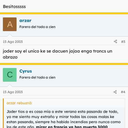
Besitosssss
arzar
A
Forero del todo a cien
15 Ago 2003
#3
joder soy el unico ke se dacuen jajaa enga troncs un
abrazo
Cyrus
C
Forero del todo a cien
15 Ago 2003
#4
arzar rebuznó:
Joder tios o es cosa mia o este verano esta pasando de todo,
yo me siento muy extraño y mirar todas las cosas malas ke
estan pasando, siempre ha habido incendios pero nunca como
los de este año,
mirar en francia ya han muerto 3000