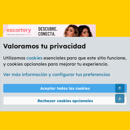
Valoramos tu privacidad
Utilizamos
cookies
esenciales para que este sitio funcione,
y cookies opcionales para mejorar tu experiencia.
Foro General
Ver más información y configurar tus preferencias
Cookies
PL OLDSTYLE AMARILLO
Cambiar fuente
Español (ES)
Arri
Aceptar todas las cookies
Contáctanos
Términos y reglas
Política de privacidad
Ayuda
R
Pie
S
Rechazar cookies opcionales
S
®
Community platform by XenForo
© 2010-2026 XenForo Ltd.