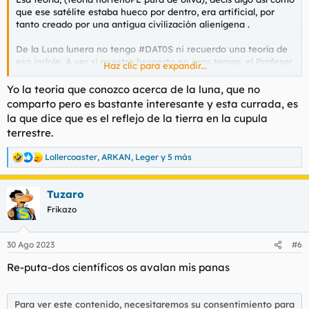
que ese satélite estaba hueco por dentro, era artificial, por
tanto creado por una antigua civilización alienígena .
De la Luna lunera no tengo #DAT0S ni recuerdo una teoría de
esa indole. A ver si nuestro hesperto en esos temas, el Profesor
Haz clic para expandir...
Norteño, nos arroja una lulz.
Yo la teoria que conozco acerca de la luna, que no
Penis
comparto pero es bastante interesante y esta currada, es
la que dice que es el reflejo de la tierra en la cupula
terrestre.
Lollercoaster
,
ARKAN
,
Leger
y 5 más
R
e
a
Tuzaro
c
c
Frikazo
i
o
n
30 Ago 2023
#6
e
s
Re-puta-dos científicos os avalan mis panas
:
Para ver este contenido, necesitaremos su consentimiento para