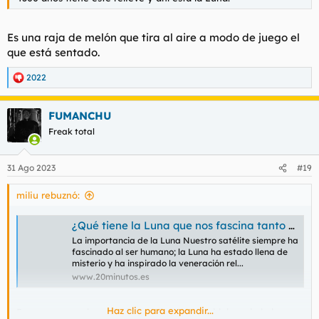
Es una raja de melón que tira al aire a modo de juego el
que está sentado.
2022
R
e
a
FUMANCHU
c
c
Freak total
i
o
n
31 Ago 2023
#19
e
s
miliu rebuznó:
:
¿Qué tiene la Luna que nos fascina tanto desde la Antigüedad hasta nuestros días?
La importancia de la Luna Nuestro satélite siempre ha
fascinado al ser humano; la Luna ha estado llena de
misterio y ha inspirado la veneración rel...
www.20minutos.es
Haz clic para expandir...
Parece ser que los egipcios y griegos ya hablaban de la luna y