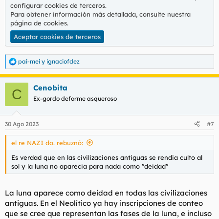
configurar cookies de terceros.
Para obtener información más detallada, consulte nuestra
página de cookies
.
Aceptar cookies de terceros
pai-mei
y
ignaciofdez
R
e
a
Cenobita
c
C
c
Ex-gordo deforme asqueroso
i
o
n
30 Ago 2023
#7
e
s
el re NAZI do. rebuznó:
:
Es verdad que en las civilizaciones antiguas se rendia culto al
sol y la luna no aparecia para nada como "deidad"
La luna aparece como deidad en todas las civilizaciones
antiguas. En el Neolítico ya hay inscripciones de conteo
que se cree que representan las fases de la luna, e incluso