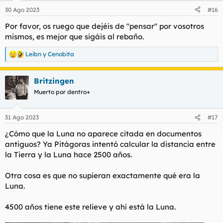
n
30 Ago 2023
#16
e
s
Por favor, os ruego que dejéis de "pensar" por vosotros
:
mismos, es mejor que sigáis al rebaño.
Leibn
y
Cenobita
R
e
a
Britzingen
c
c
Muerto por dentro+
i
o
n
31 Ago 2023
#17
e
s
¿Cómo que la Luna no aparece citada en documentos
:
antiguos? Ya Pitágoras intentó calcular la distancia entre
la Tierra y la Luna hace 2500 años.
Otra cosa es que no supieran exactamente qué era la
Luna.
4500 años tiene este relieve y ahí está la Luna.