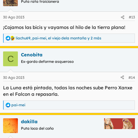
Puta rata traicionera
i
o
n
30 Ago 2023
#13
e
s
¡Cojamos las bicis y vayamos al hilo de la tierra plana!
:
liachu69
,
pai-mei
,
el viejo dela montaña
y 2 más
R
e
a
Cenobita
c
C
c
Ex-gordo deforme asqueroso
i
o
n
30 Ago 2023
#14
e
s
La Luna está pintada, todas las noches sube Perro Xanxe
:
en el Falcon a repasarla.
pai-mei
R
e
a
dakilla
c
c
Puta loca del coño
i
o