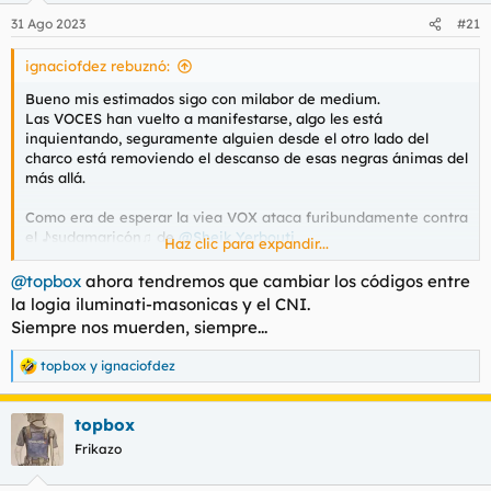
n
31 Ago 2023
#21
e
s
ignaciofdez rebuznó:
:
Bueno mis estimados sigo con milabor de medium.
Las VOCES han vuelto a manifestarse, algo les está
inquientando, seguramente alguien desde el otro lado del
charco está removiendo el descanso de esas negras ánimas del
más allá.
Como era de esperar la viea VOX ataca furibundamente contra
el ♪sudamaricón♫ de
@Sheik Yerbouti
Haz clic para expandir...
Se acuerda de la descencia de dos panas, este ESPÍRITU DEL
no deja sin su azote siquiera a la familia, a la
MAL
@topbox
ahora tendremos que cambiar los códigos entre
culo
descencia de sus odiados. En este caso maldice a las
la logia iluminati-masonicas y el CNI.
hijas de
@miliu
y de monchito
@ensaladadeestacas
.
Siempre nos muerden, siempre...
Y sigue con la tarabilla contra el bronxtoleño, sigue y
topbox
y
ignaciofdez
sigue, la ha cogido fuerte.
R
e
A ver Jefe
@Torquemada2.0
, me duele sobremanera
a
que dudes de servidor; también me dolió sobremanera
topbox
c
dar cuenta cuanto el Oráculocarpet arremetió contra
c
Frikazo
i
el gran MAESTRO DE LA LOGIA PL
@Benito
, soy un
o
medium disciplinado, he de cumplir con mi remar.