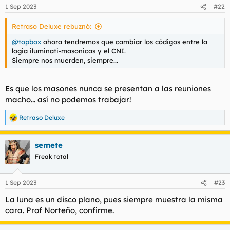
n
1 Sep 2023
#22
También me duele, dolorosas obligaciones, reflejar que
e
también ataca al más grande, más apuesto, másmejor
s
Retraso Deluxe rebuznó:
:
y antes de
@curro jimenez
@topbox
ahora tendremos que cambiar los códigos entre la
TAmbién se caga en las muelas del compadre del
logia iluminati-masonicas y el CNI.
Siempre nos muerden, siempre...
Compadre,
@2022
, al parecer, por su bajo rendimiento
foril ultimamente.
Luego deja dudas, arcanos misterios. Cita a Nuestros
Es que los masones nunca se presentan a las reuniones
Representantes del Orden
@topbox
y
@Retraso Deluxe
macho... así no podemos trabajar!
con los cuales mantiene una especie de respecto, una
cierta equidistancia. Lo mismo es que la viea suele dar
Retraso Deluxe
R
palmas con sus dilatados labios mayores cuando ve un
e
uniforme, vayan a saber .
a
semete
c
c
Freak total
Ustedes valoren
i
o
n
1 Sep 2023
#23
e
s
La luna es un disco plano, pues siempre muestra la misma
:
cara. Prof Norteño, confirme.