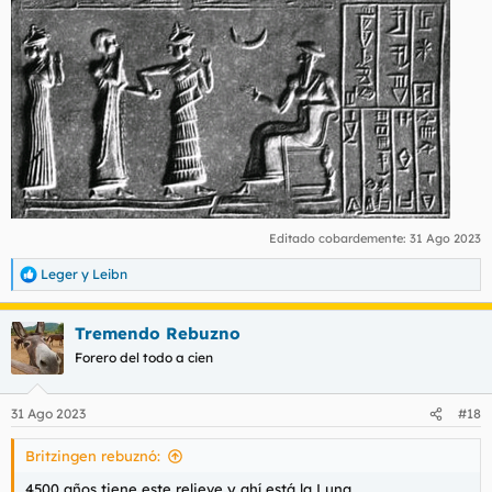
Editado cobardemente:
31 Ago 2023
Leger
y
Leibn
R
e
a
Tremendo Rebuzno
c
c
Forero del todo a cien
i
o
n
31 Ago 2023
#18
e
s
Britzingen rebuznó:
:
4500 años tiene este relieve y ahí está la Luna.