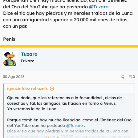
Porque también hay mucho licenciao, como el Jiménez
del Oso del YouTube que ha posteado
@Tuzaro
.
Dice el tío que hay piedras y minerales traídos de la Luna
con una antigüedad superior a 20.000 millones de años,
con un par.
Penis
Tuzaro
Frikazo
30 Ago 2023
#10
ignaciofdez rebuznó:
Ojo cuidado, que las referencias a la fecundidad , ciclos de
cosechas y tal, los antiguos las hacían en torno a Venus.
Ya veremos lo de la Luna.
Porque también hay mucho licenciao, como el Jiménez del Oso
del YouTube que ha posteado
@Tuzaro
.
Dice el tío que hay piedras y minerales traídos de la Luna con
una antigüedad superior a 20.000 millones de años, con un par.