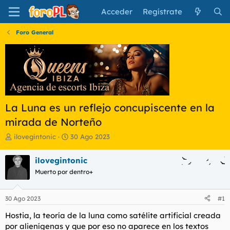
Acceder
Regístrate
Foro General
La Luna es un reflejo concupiscente en la
mirada de Norteño
I
F
ilovegintonic
30 Ago 2023
n
e
i
c
ilovegintonic
c
h
Muerto por dentro+
i
a
a
d
d
e
30 Ago 2023
#1
o
i
r
n
Hostia, la teoría de la luna como satélite artificial creada
d
i
por alienígenas y que por eso no aparece en los textos
e
c