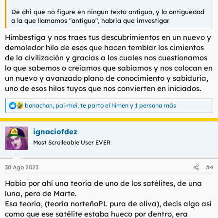
De ahi que no figure en ningun texto antiguo, y la antiguedad
a la que llamamos "antiguo", habria que imvestigar
Himbestiga y nos traes tus descubrimientos en un nuevo y
demoledor hilo de esos que hacen temblar los cimientos
de la civilización y gracias a los cuales nos cuestionamos
lo que sabemos o creíamos que sabíamos y nos colocan en
un nuevo y avanzado plano de conocimiento y sabiduría,
uno de esos hilos tuyos que nos convierten en iniciados.
bonachon
,
pai-mei
,
te parto el himen
y 1 persona más
R
e
a
ignaciofdez
c
c
Most Scrolleable User EVER
i
o
n
30 Ago 2023
#4
e
s
Había por ahí una teoría de uno de los satélites, de una
:
luna, pero de Marte.
Esa teoría, (teoría norteñoPL pura de oliva), decís algo así
como que ese satélite estaba hueco por dentro, era