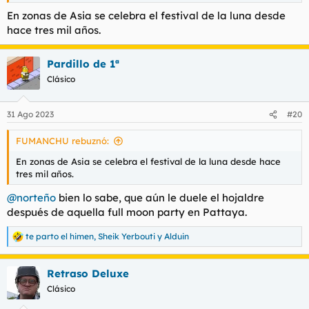
tenían deidades.
En zonas de Asia se celebra el festival de la luna desde
hace tres mil años.
Pardillo de 1ª
Clásico
31 Ago 2023
#20
FUMANCHU rebuznó:
En zonas de Asia se celebra el festival de la luna desde hace
tres mil años.
@norteño
bien lo sabe, que aún le duele el hojaldre
después de aquella full moon party en Pattaya.
te parto el himen
,
Sheik Yerbouti
y
Alduin
R
e
a
Retraso Deluxe
c
c
Clásico
i
o