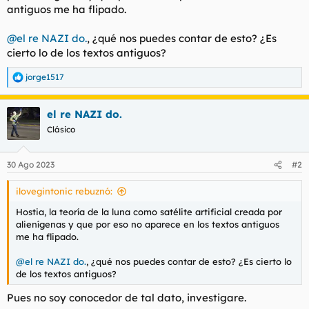
antiguos me ha flipado.
l
i
t
o
e
@el re NAZI do.
, ¿qué nos puedes contar de esto? ¿Es
m
cierto lo de los textos antiguos?
a
jorge1517
R
e
a
el re NAZI do.
c
c
Clásico
i
o
n
30 Ago 2023
#2
e
s
ilovegintonic rebuznó:
:
Hostia, la teoría de la luna como satélite artificial creada por
alienígenas y que por eso no aparece en los textos antiguos
me ha flipado.
@el re NAZI do.
, ¿qué nos puedes contar de esto? ¿Es cierto lo
de los textos antiguos?
Pues no soy conocedor de tal dato, investigare.