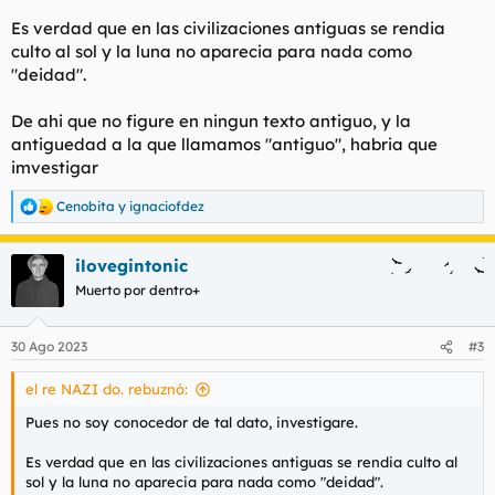
Es verdad que en las civilizaciones antiguas se rendia
culto al sol y la luna no aparecia para nada como
"deidad".
De ahi que no figure en ningun texto antiguo, y la
antiguedad a la que llamamos "antiguo", habria que
imvestigar
Cenobita
y
ignaciofdez
R
e
a
ilovegintonic
c
c
Muerto por dentro+
i
o
n
30 Ago 2023
#3
e
s
el re NAZI do. rebuznó:
:
Pues no soy conocedor de tal dato, investigare.
Es verdad que en las civilizaciones antiguas se rendia culto al
sol y la luna no aparecia para nada como "deidad".