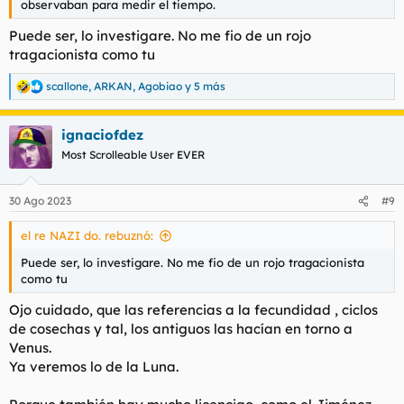
observaban para medir el tiempo.
Puede ser, lo investigare. No me fio de un rojo
tragacionista como tu
scallone
,
ARKAN
,
Agobiao
y 5 más
R
e
a
ignaciofdez
c
c
Most Scrolleable User EVER
i
o
n
30 Ago 2023
#9
e
s
el re NAZI do. rebuznó:
:
Puede ser, lo investigare. No me fio de un rojo tragacionista
como tu
Ojo cuidado, que las referencias a la fecundidad , ciclos
de cosechas y tal, los antiguos las hacían en torno a
Venus.
Ya veremos lo de la Luna.