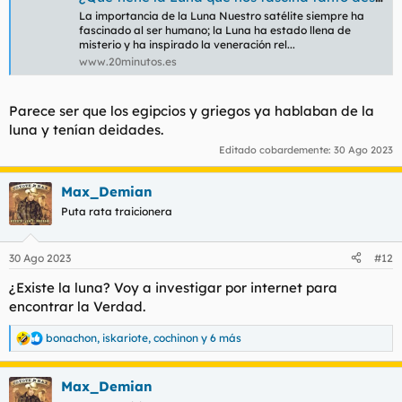
La importancia de la Luna Nuestro satélite siempre ha
fascinado al ser humano; la Luna ha estado llena de
misterio y ha inspirado la veneración rel...
www.20minutos.es
Parece ser que los egipcios y griegos ya hablaban de la
luna y tenían deidades.
Editado cobardemente:
30 Ago 2023
Max_Demian
Puta rata traicionera
30 Ago 2023
#12
¿Existe la luna? Voy a investigar por internet para
encontrar la Verdad.
bonachon
,
iskariote
,
cochinon
y 6 más
R
e
a
Max_Demian
c
c