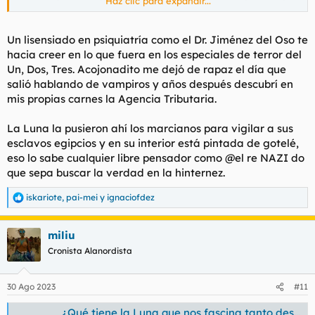
Haz clic para expandir...
Penis
Un
lisensiado
en psiquiatría como el Dr. Jiménez del Oso te
hacia creer en lo que fuera en los especiales de terror del
Un, Dos, Tres.
Acojonadito me dejó de
rapaz
el día que
salió hablando de vampiros y años después descubrí en
mis propias carnes la Agencia Tributaria.
La Luna la pusieron ahí los marcianos para vigilar a sus
esclavos egipcios y en su interior está pintada de gotelé,
eso lo sabe cualquier libre pensador como @el re NAZI do
que sepa buscar la verdad en la
hinternez
.
iskariote
,
pai-mei
y
ignaciofdez
R
e
a
miliu
c
c
Cronista Alanordista
i
o
n
30 Ago 2023
#11
e
s
¿Qué tiene la Luna que nos fascina tanto desde la Antigüedad hasta nuestros días?
: