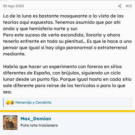
n
30 Ago 2023
#15
e
s
Lo de la luna es bastante mosqueante a la vista de las
:
teorías aquí expuestas. Tenemos asumido que por ahí
anda y que hemisferio norte y sur.
Pero este suceso de verla escondida, llorarla y ahora
tenerla enfrente en toda su plenitud... Es que le hace a uno
pensar que igual sí hay algo paranormal o extraterrenal
mediante.
Habría que hacer un experimento con foreros en sitios
diferentes de España, con brújulas, siguiendo un ciclo
lunar desde un punto fijo. Porque igual hasta en cada sitio
sale diferente para reirse de los terrícolas o para lo que
sea.
Henemijo
y
Cenobita
R
e
a
Max_Demian
c
c
Puta rata traicionera
i
o