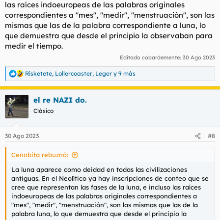
las raíces indoeuropeas de las palabras originales
correspondientes a "mes", "medir", "menstruación", son las
mismas que las de la palabra correspondiente a luna, lo
que demuestra que desde el principio la observaban para
medir el tiempo.
Editado cobardemente:
30 Ago 2023
Risketete
,
Lollercoaster
,
Leger
y 9 más
R
e
a
el re NAZI do.
c
c
Clásico
i
o
n
30 Ago 2023
#8
e
s
Cenobita rebuznó:
:
La luna aparece como deidad en todas las civilizaciones
antiguas. En el Neolítico ya hay inscripciones de conteo que se
cree que representan las fases de la luna, e incluso las raíces
indoeuropeas de las palabras originales correspondientes a
"mes", "medir", "menstruación", son las mismas que las de la
palabra luna, lo que demuestra que desde el principio la