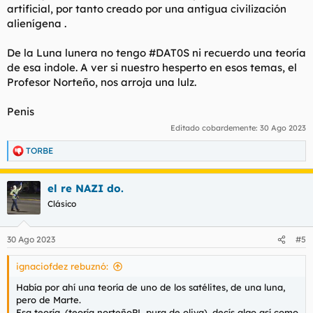
artificial, por tanto creado por una antigua civilización
alienígena .
De la Luna lunera no tengo #DAT0S ni recuerdo una teoría
de esa indole. A ver si nuestro hesperto en esos temas, el
Profesor Norteño, nos arroja una lulz.
Penis
Editado cobardemente:
30 Ago 2023
TORBE
R
e
a
el re NAZI do.
c
c
Clásico
i
o
n
30 Ago 2023
#5
e
s
ignaciofdez rebuznó:
:
Había por ahí una teoría de uno de los satélites, de una luna,
pero de Marte.
Esa teoría, (teoría norteñoPL pura de oliva), decís algo así como