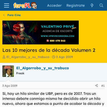
Acceder
Regístrate
Foro Cine
Las 10 mejores de la década Volumen 2
I
F
El_Algarrobo_y_su_trabuco
3 Ago 2009
n
e
i
c
El_Algarrobo_y_su_trabuco
c
h
Freak
i
a
a
d
d
e
3 Ago 2009
#1
o
i
r
n
Sí, hay un hilo similar de UBP, pero es de 2007. Tras un
d
i
intenso debate conmigo mismo he decidido abrir un hilo
e
c
nuevo, ahora que estamos a punto de acabar la década y
l
i