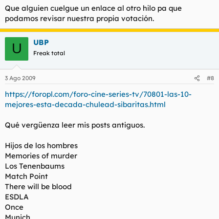
Que alguien cuelgue un enlace al otro hilo pa que
podamos revisar nuestra propia votación.
UBP
U
Freak total
3 Ago 2009
#8
https://foropl.com/foro-cine-series-tv/70801-las-10-
mejores-esta-decada-chulead-sibaritas.html
Qué vergüenza leer mis posts antiguos.
Hijos de los hombres
Memories of murder
Los Tenenbaums
Match Point
There will be blood
ESDLA
Once
Munich