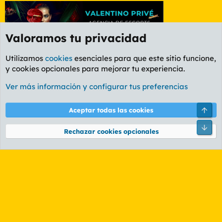
Valoramos tu privacidad
Utilizamos
cookies
esenciales para que este sitio funcione,
y cookies opcionales para mejorar tu experiencia.
Foro Cine
Ver más información y configurar tus preferencias
Cookies
PL OLDSTYLE AMARILLO
Cambiar fuente
Español (ES)
Arri
Aceptar todas las cookies
Contáctanos
Términos y reglas
Política de privacidad
Ayuda
R
Pie
S
Rechazar cookies opcionales
S
®
Community platform by XenForo
© 2010-2026 XenForo Ltd.