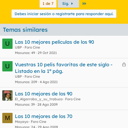
Último
1 de 7
Sig.
Debes iniciar sesión o registrarte para responder aquí.
Temas similares
Las 10 mejores películas de los 90
U
UBP
Foro Cine
Masunos
49
29 Oct 2021
Vuestras 10 pelis favoritas de este siglo -
U
e
Listado en la 1ª pág.
r
UBP
Foro Cine
r
Masunos
209
4 Ago 2021
Las 10 mejores de los 90
El_Algarrobo_y_su_trabuco
Foro Cine
o
Masunos
39
28 Ago 2009
Las 10 mejores de los 70
M
Mayayo
Foro Cine
Masunos
24
29 Ago 2009