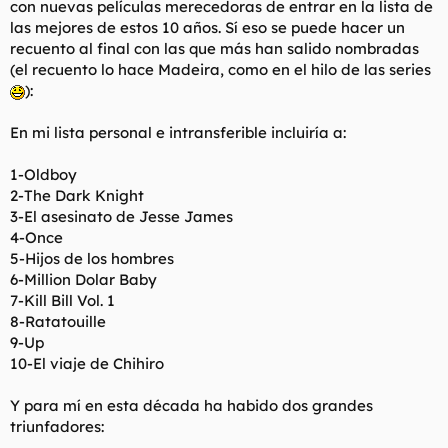
con nuevas películas merecedoras de entrar en la lista de
t
o
e
las mejores de estos 10 años. Sí eso se puede hacer un
m
recuento al final con las que más han salido nombradas
a
(el recuento lo hace Madeira, como en el hilo de las series
):
En mi lista personal e intransferible incluiría a:
1-Oldboy
2-The Dark Knight
3-El asesinato de Jesse James
4-Once
5-Hijos de los hombres
6-Million Dolar Baby
7-Kill Bill Vol. 1
8-Ratatouille
9-Up
10-El viaje de Chihiro
Y para mí en esta década ha habido dos grandes
triunfadores: