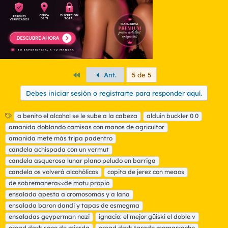
Primero
Ant.
5 de 5
Debes iniciar sesión o registrarte para responder aquí.
E
a benito el alcohol se le sube a la cabeza
alduin buckler 0 0
t
amanida doblando camisas con manos de agricultor
i
amanida mete más tripa padentro
q
candela achispada con un vermut
u
candela asquerosa lunar plano peludo en barriga
e
t
candela os volverá alcohólicos
copita de jerez con meaos
a
de sobremanera<<de motu propio
s
ensalada apesta a cromosomas y a lana
ensalada baron dandi y tapas de esmegma
ensaladas geyperman nazi
ignacio: el mejor güiski el doble v
oread dark saco de mierda
oread dark tarado mamarracho