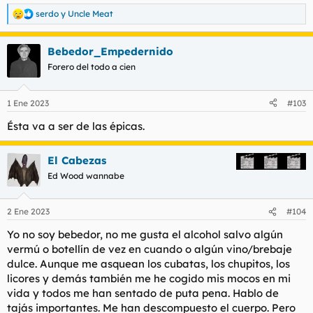
serdo
y
Uncle Meat
R
e
a
Bebedor_Empedernido
c
c
Forero del todo a cien
i
o
n
1 Ene 2023
#103
e
s
Ésta va a ser de las épicas.
:
El Cabezas
Ed Wood wannabe
2 Ene 2023
#104
Yo no soy bebedor, no me gusta el alcohol salvo algún
vermú o botellín de vez en cuando o algún vino/brebaje
dulce. Aunque me asquean los cubatas, los chupitos, los
licores y demás también me he cogido mis mocos en mi
vida y todos me han sentado de puta pena. Hablo de
tajás importantes. Me han descompuesto el cuerpo. Pero