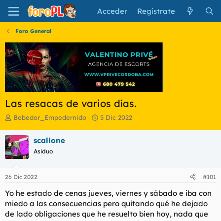
Acceder
Regístrate
Foro General
Las resacas de varios días.
I
F
Bebedor_Empedernido
5 Dic 2022
n
e
i
c
scallone
c
h
Asiduo
i
a
a
d
d
e
26 Dic 2022
#101
o
i
r
n
Yo he estado de cenas jueves, viernes y sábado e iba con
d
i
miedo a las consecuencias pero quitando qué he dejado
e
c
de lado obligaciones que he resuelto bien hoy, nada que
l
i