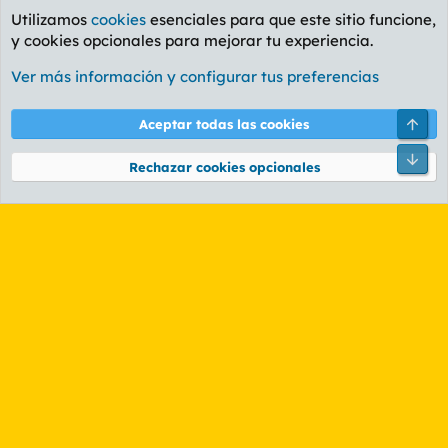
Utilizamos
cookies
esenciales para que este sitio funcione,
y cookies opcionales para mejorar tu experiencia.
Foro General
Ver más información y configurar tus preferencias
Cookies
PL OLDSTYLE AMARILLO
Cambiar fuente
Español (ES)
Arri
Aceptar todas las cookies
Contáctanos
Términos y reglas
Política de privacidad
Ayuda
R
Pie
S
Rechazar cookies opcionales
S
®
Community platform by XenForo
© 2010-2026 XenForo Ltd.