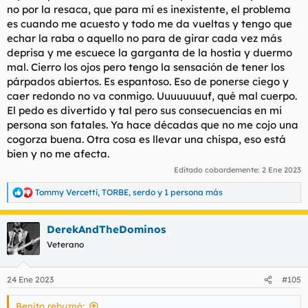
no por la resaca, que para mí es inexistente, el problema
es cuando me acuesto y todo me da vueltas y tengo que
echar la raba o aquello no para de girar cada vez más
deprisa y me escuece la garganta de la hostia y duermo
mal. Cierro los ojos pero tengo la sensación de tener los
párpados abiertos. Es espantoso. Eso de ponerse ciego y
caer redondo no va conmigo. Uuuuuuuuf, qué mal cuerpo.
El pedo es divertido y tal pero sus consecuencias en mi
persona son fatales. Ya hace décadas que no me cojo una
cogorza buena. Otra cosa es llevar una chispa, eso está
bien y no me afecta.
Editado cobardemente:
2 Ene 2023
Tommy Vercetti
,
TORBE
,
serdo
y 1 persona más
R
e
a
DerekAndTheDominos
c
c
Veterano
i
o
n
24 Ene 2023
#105
e
s
Benito rebuznó:
: