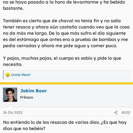
no se haya pasado a la hora de levantarme y he bebido
t
o
e
bastante.
m
a
También es cierto que de chaval no tenía fin y no solía
tener resaca y ahora aún castaña cuando veo que la cosa
no da más me largo. De lo que más sufro el día siguiente
es del estómago que antes era a prueba de bombas y me
pedía cerradas y ahora me pide agua y comer poco.
Y pajas, muchas pajas, el cuerpo es sabio y pide lo que
necesita.
Uncle Meat
R
e
a
Jakim Boor
c
c
Frikazo
i
o
n
26 Dic 2022
#102
e
s
No entiendo lo de las resacas de varios días. ¿Es que hay
:
días que no bebéis?