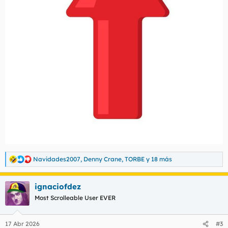
Navidades2007
,
Denny Crane
,
TORBE
y 18 más
R
e
a
ignaciofdez
c
c
Most Scrolleable User EVER
i
o
n
17 Abr 2026
#3
e