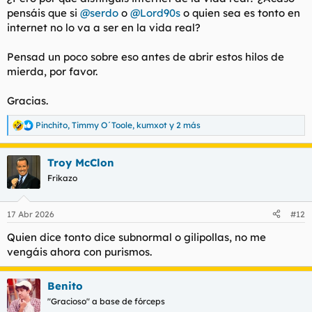
pensáis que si
@serdo
o
@Lord90s
o quien sea es tonto en
internet no lo va a ser en la vida real?
Pensad un poco sobre eso antes de abrir estos hilos de
mierda, por favor.
Gracias.
Pinchito
,
Timmy O´Toole
,
kumxot
y 2 más
R
e
a
Troy McClon
c
c
Frikazo
i
o
n
17 Abr 2026
#12
e
s
Quien dice tonto dice subnormal o gilipollas, no me
:
vengáis ahora con purismos.
Benito
"Gracioso" a base de fórceps