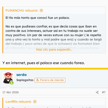
FUMANCHU rebuznó:
El tío más tonto que conocí fue un polaco.
No es que pudieses confiar, es que decía cosas que iban en
contra de sus intereses, actuar así en tu trabajo no suele ser
muy positivo. Un par de veces estuve con su mujer ( le repetía
una y otra vez lo tonto y mal padre que era) y cuando se largó
del trabajo ( poco antes de que lo echasen) no formateó bien
el ordenador ( se supone que era informatico) y aparecieron
Haz clic para expandir...
correos y documentos que en una empresa normal le hubiesen
supuesto una denuncia en contra.
Y en internet, pues el polaco ese cuando forea.
serdo
Soplagaitas
Forero de mierda
17 Abr 2026
#7
Lord90s rebuznó: