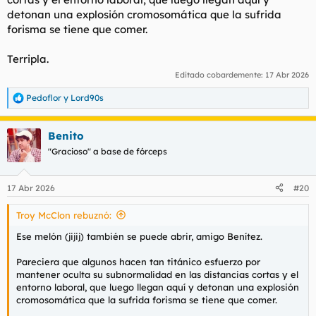
detonan una explosión cromosomática que la sufrida
forisma se tiene que comer.
Terripla.
Editado cobardemente:
17 Abr 2026
Pedoflor
y
Lord90s
R
e
a
Benito
c
c
"Gracioso" a base de fórceps
i
o
n
17 Abr 2026
#20
e
s
Troy McClon rebuznó:
:
Ese melón (jijij) también se puede abrir, amigo Benítez.
Pareciera que algunos hacen tan titánico esfuerzo por
mantener oculta su subnormalidad en las distancias cortas y el
entorno laboral, que luego llegan aquí y detonan una explosión
cromosomática que la sufrida forisma se tiene que comer.