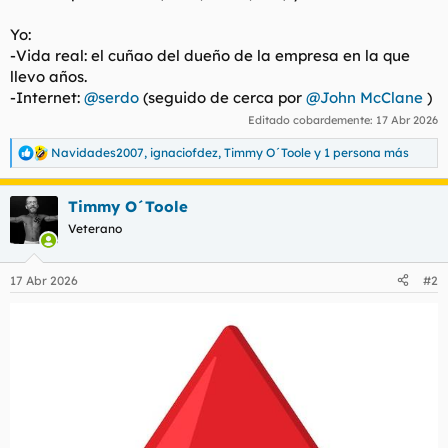
l
i
Yo:
t
o
e
-Vida real: el cuñao del dueño de la empresa en la que
m
llevo años.
a
-Internet:
@serdo
(seguido de cerca por
@John McClane
)
Editado cobardemente:
17 Abr 2026
Navidades2007
,
ignaciofdez
,
Timmy O´Toole
y 1 persona más
R
e
a
Timmy O´Toole
c
c
Veterano
i
o
n
17 Abr 2026
#2
e
s
: