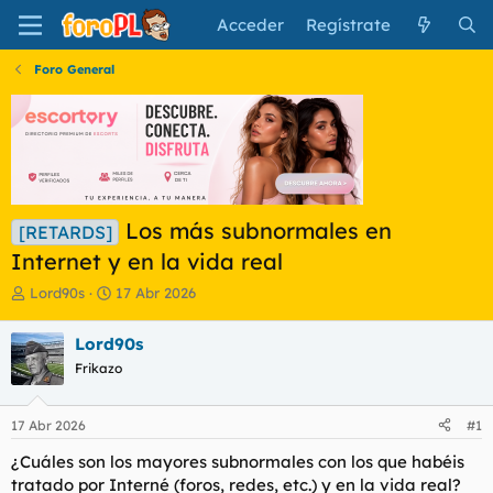
Acceder
Regístrate
Foro General
Los más subnormales en
[RETARDS]
Internet y en la vida real
I
F
Lord90s
17 Abr 2026
n
e
i
c
Lord90s
c
h
Frikazo
i
a
a
d
d
e
17 Abr 2026
#1
o
i
r
n
¿Cuáles son los mayores subnormales con los que habéis
d
i
tratado por Interné (foros, redes, etc.) y en la vida real?
e
c