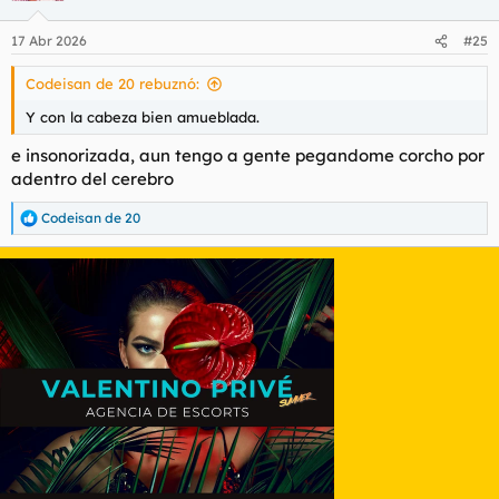
17 Abr 2026
#25
Codeisan de 20 rebuznó:
Y con la cabeza bien amueblada.
e insonorizada, aun tengo a gente pegandome corcho por
adentro del cerebro
Codeisan de 20
R
e
a
c
c
i
o
n
e
s
: