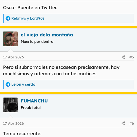
s
Oscar Puente en Twitter.
:
Relativo
y
Lord90s
R
e
a
el viejo dela montaña
c
c
Muerto por dentro
i
o
n
17 Abr 2026
#5
e
s
Pero si subnormales no escasean precisamente, hay
:
muchísimos y ademas con tantos matices
Leibn
y
serdo
R
e
a
FUMANCHU
c
c
Freak total
i
o
n
17 Abr 2026
#6
e
s
Tema recurrente:
: