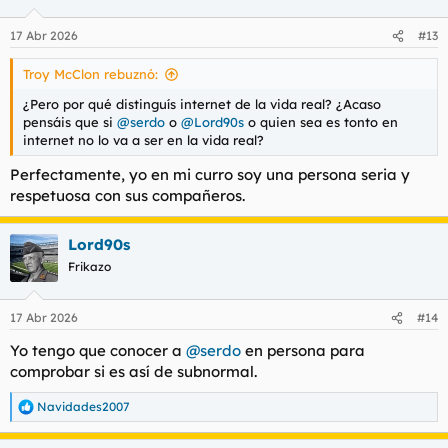
17 Abr 2026
#13
Troy McClon rebuznó:
¿Pero por qué distinguís internet de la vida real? ¿Acaso
pensáis que si
@serdo
o
@Lord90s
o quien sea es tonto en
internet no lo va a ser en la vida real?
Perfectamente, yo en mi curro soy una persona seria y
respetuosa con sus compañeros.
Lord90s
Frikazo
17 Abr 2026
#14
Yo tengo que conocer a
@serdo
en persona para
comprobar si es así de subnormal.
Navidades2007
R
e
a