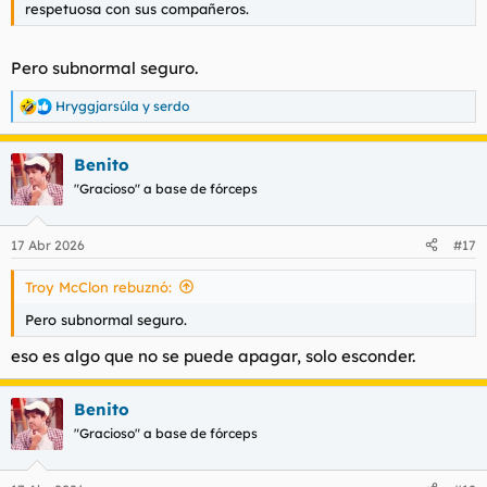
respetuosa con sus compañeros.
Pero subnormal seguro.
Hryggjarsúla
y
serdo
R
e
a
Benito
c
c
"Gracioso" a base de fórceps
i
o
n
17 Abr 2026
#17
e
s
Troy McClon rebuznó:
:
Pero subnormal seguro.
eso es algo que no se puede apagar, solo esconder.
Benito
"Gracioso" a base de fórceps