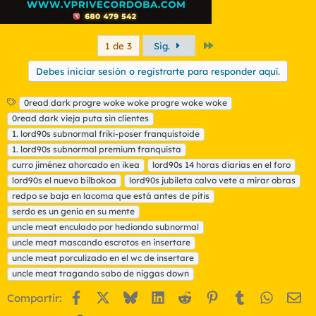
Último
1 de 3
Sig.
Debes iniciar sesión o registrarte para responder aquí.
E
0read dark progre woke woke progre woke woke
t
0read dark vieja puta sin clientes
i
1. lord90s subnormal friki-poser franquistoide
q
1. lord90s subnormal premium franquista
u
curro jiménez ahorcado en ikea
e
lord90s 14 horas diarias en el foro
t
lord90s el nuevo bilbokoa
lord90s jubileta calvo vete a mirar obras
a
redpo se baja en lacoma que está antes de pitis
s
serdo es un genio en su mente
uncle meat enculado por hediondo subnormal
uncle meat mascando escrotos en insertare
uncle meat porculizado en el wc de insertare
uncle meat tragando sabo de niggas down
Facebook
X
Bluesky
LinkedIn
Reddit
Pinterest
Tumblr
WhatsA
Em
Compartir: