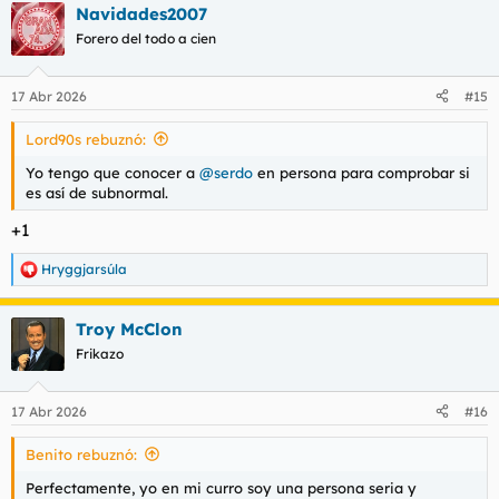
Navidades2007
c
c
Forero del todo a cien
i
o
n
17 Abr 2026
#15
e
s
Lord90s rebuznó:
:
Yo tengo que conocer a
@serdo
en persona para comprobar si
es así de subnormal.
+1
Hryggjarsúla
R
e
a
Troy McClon
c
c
Frikazo
i
o
n
17 Abr 2026
#16
e
s
Benito rebuznó:
:
Perfectamente, yo en mi curro soy una persona seria y