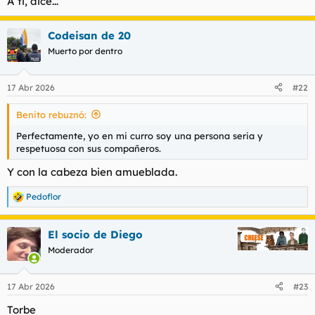
A ti, dice...
Codeisan de 20
Muerto por dentro
17 Abr 2026
#22
Benito rebuznó:
Perfectamente, yo en mi curro soy una persona seria y
respetuosa con sus compañeros.
Y con la cabeza bien amueblada.
Pedoflor
R
e
a
El socio de Diego
c
c
Moderador
i
o
n
17 Abr 2026
#23
e
s
Torbe
: