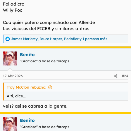
Folladicto
Willy Foc
Cualquier putero compinchado con Allende
Los viciosos del FICEB y similares antros
James Moriarty
,
Bruce Harper
,
Pedoflor
y 1 persona más
R
e
a
Benito
c
c
"Gracioso" a base de fórceps
i
o
n
17 Abr 2026
#24
e
s
Troy McClon rebuznó:
:
A ti, dice...
veis? asi se cabrea a la gente.
Benito
"Gracioso" a base de fórceps