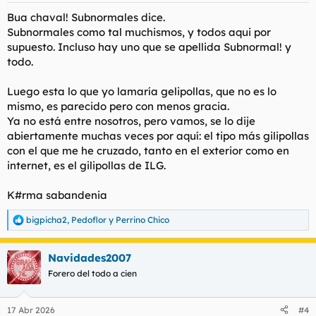
s
Bua chaval! Subnormales dice.
:
Subnormales como tal muchismos, y todos aqui por
supuesto. Incluso hay uno que se apellida Subnormal! y
todo.
Luego esta lo que yo lamaría gelipollas, que no es lo
mismo, es parecido pero con menos gracia.
Ya no está entre nosotros, pero vamos, se lo dije
abiertamente muchas veces por aquí: el tipo más gilipollas
con el que me he cruzado, tanto en el exterior como en
internet, es el gilipollas de ILG.
K#rma sabandenia
bigpicha2
,
Pedoflor
y
Perrino Chico
R
e
a
Navidades2007
c
c
Forero del todo a cien
i
o
n
17 Abr 2026
#4
e