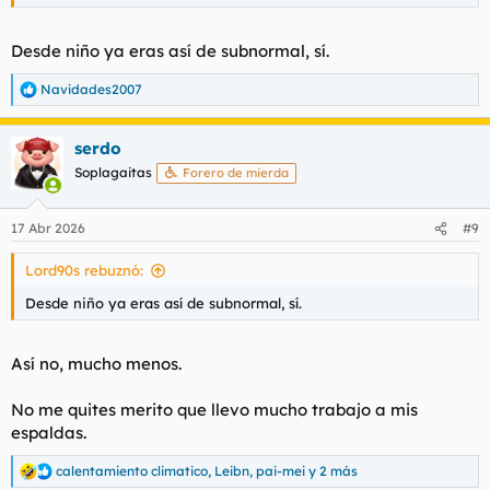
Desde niño ya eras así de subnormal, sí.
Navidades2007
R
e
a
serdo
c
c
Soplagaitas
Forero de mierda
i
o
n
17 Abr 2026
#9
e
s
Lord90s rebuznó:
:
Desde niño ya eras así de subnormal, sí.
Así no, mucho menos.
No me quites merito que llevo mucho trabajo a mis
espaldas.
calentamiento climatico
,
Leibn
,
pai-mei
y 2 más
R