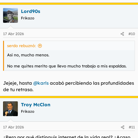
e
a
Lord90s
c
c
Frikazo
i
o
n
17 Abr 2026
#10
e
s
serdo rebuznó:
:
Así no, mucho menos.
No me quites merito que llevo mucho trabajo a mis espaldas.
Jejeje, hasta
@karls
acabó percibiendo las profundidades
de tu retraso.
Troy McClon
Frikazo
17 Abr 2026
#11
¿Pero por qué distinguís internet de la vida real? ¿Acaso