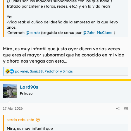
¿Cuáles son los mayores subnormales con los que habéis
tratado por Interné (foros, redes, etc.) y en la vida real?
Yo:
-Vida real: el cuñao del dueño de la empresa en la que llevo
años.
-Internet:
@serdo
(seguido de cerca por
@John McClane
)
Mira, es muy infantil que justo ayer dijera varias veces
que eres el mayor subnormal que he conocido en mi vida
y ahora nos vengas con esto...
pai-mei
,
Sonic88
,
Pedoflor
y 3 más
R
e
a
Lord90s
c
c
Frikazo
i
o
n
17 Abr 2026
#8
e
s
serdo rebuznó:
:
Mira, es muy infantil que