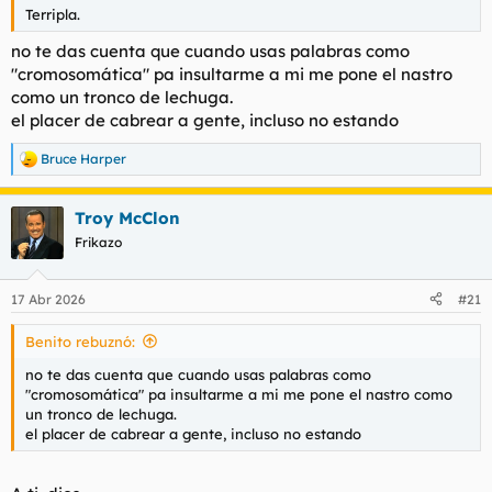
Terripla.
no te das cuenta que cuando usas palabras como
"cromosomática" pa insultarme a mi me pone el nastro
como un tronco de lechuga.
el placer de cabrear a gente, incluso no estando
Bruce Harper
R
e
a
Troy McClon
c
c
Frikazo
i
o
n
17 Abr 2026
#21
e
s
Benito rebuznó:
:
no te das cuenta que cuando usas palabras como
"cromosomática" pa insultarme a mi me pone el nastro como
un tronco de lechuga.
el placer de cabrear a gente, incluso no estando