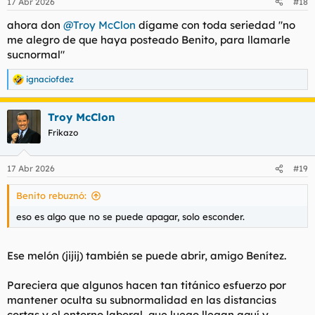
17 Abr 2026
#18
ahora don
@Troy McClon
dígame con toda seriedad "no
me alegro de que haya posteado Benito, para llamarle
sucnormal"
ignaciofdez
R
e
a
Troy McClon
c
c
Frikazo
i
o
n
17 Abr 2026
#19
e
s
Benito rebuznó:
:
eso es algo que no se puede apagar, solo esconder.
Ese melón (jijij) también se puede abrir, amigo Benítez.
Pareciera que algunos hacen tan titánico esfuerzo por
mantener oculta su subnormalidad en las distancias
cortas y el entorno laboral, que luego llegan aquí y