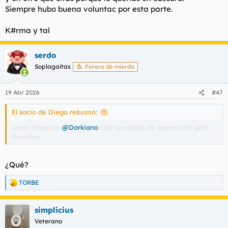
Siempre hubo buena voluntac por esta parte.
K#rma y tal
serdo
Soplagaitas
Forero de mierda
19 Abr 2026
#47
El socio de Diego rebuznó:
como tampoco
@Darkiano
con su equipo de protección para
misiones
¿Qué?
TORBE
R
e
a
simplicius
c
c
Veterano
i