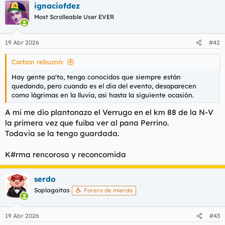
ignaciofdez
c
c
Most Scrolleable User EVER
i
o
n
19 Abr 2026
#42
e
s
Carbon rebuznó:
:
Hay gente pa'to, tengo conocidos que siempre están
quedando, pero cuando es el dia del evento, desaparecen
como lágrimas en la lluvia, asi hasta la siguiente ocasión.
A mi me dio plantonazo el Verrugo en el km 88 de la N-V
la primera vez que fuiba ver al pana Perrino.
Todavia se la tengo guardada.
K#rma rencorosa y reconcomida
serdo
Soplagaitas
Forero de mierda
19 Abr 2026
#43