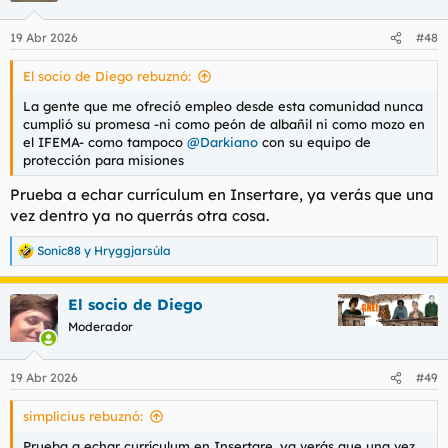
o
n
19 Abr 2026
#48
e
s
El socio de Diego rebuznó:
:
La gente que me ofreció empleo desde esta comunidad nunca
cumplió su promesa -ni como peón de albañil ni como mozo en
el IFEMA- como tampoco
@Darkiano
con su equipo de
protección para misiones
Prueba a echar currículum en Insertare, ya verás que una
vez dentro ya no querrás otra cosa.
Sonic88
y
Hryggjarsúla
R
e
a
El socio de Diego
c
c
Moderador
i
o
n
19 Abr 2026
#49
e
s
simplicius rebuznó:
:
Prueba a echar currículum en Insertare, ya verás que una vez