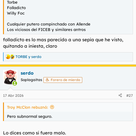
Torbe
l
i
Folladicto
t
o
Willy Foc
e
m
Cualquier putero compinchado con Allende
a
Los viciosos del FICEB y similares antros
folladicto es lo mas parecido a una sepia que he visto,
quitando a iniesta, claro
TORBE
y
serdo
R
e
a
serdo
c
c
Soplagaitas
Forero de mierda
i
o
n
17 Abr 2026
#27
e
s
Troy McClon rebuznó:
:
Pero subnormal seguro.
Lo dices como si fuera malo.