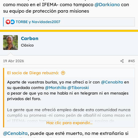
como mozo en el IFEMA- como tampoco
@Darkiano
con
su equipo de protección para misiones
TORBE
y
Navidades2007
R
e
a
Carbon
c
c
Clásico
i
o
n
19 Abr 2026
#45
e
s
El socio de Diego rebuznó:
:
Aparte de vuestras burlas, yo me ofrecí a ir con
@Cenobita
en
su quedada contra
@Morzhilla
@Tiboroski
a pesar de que ya no me habla ni en telegram ni en mensajes
privados del foro.
La gente que me ofreció empleo desde esta comunidad nunca
cumplió su promesa -ni como peón de albañil ni como mozo en
el IFEMA- como tampoco
@Darkiano
con su equipo de
Haz clic para expandir...
protección para misiones
@Cenobita
, puede que esté muerto, no me extrañaría si