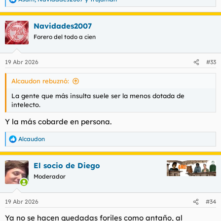
R
e
a
Navidades2007
c
c
Forero del todo a cien
i
o
n
19 Abr 2026
#33
e
s
Alcaudon rebuznó:
:
La gente que más insulta suele ser la menos dotada de
intelecto.
Y la más cobarde en persona.
Alcaudon
R
e
a
El socio de Diego
c
c
Moderador
i
o
n
19 Abr 2026
#34
e
s
Ya no se hacen quedadas foriles como antaño, al
: