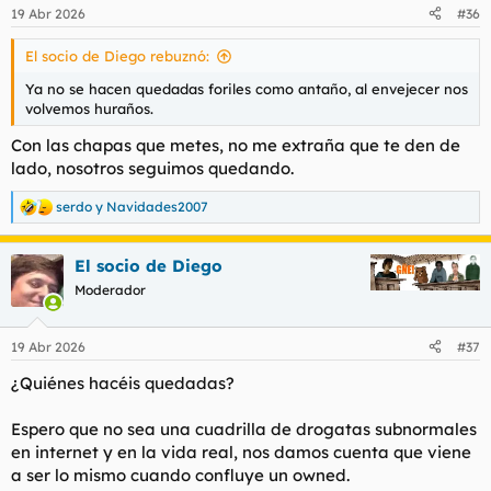
n
19 Abr 2026
#36
e
s
El socio de Diego rebuznó:
:
Ya no se hacen quedadas foriles como antaño, al envejecer nos
volvemos huraños.
Con las chapas que metes, no me extraña que te den de
lado, nosotros seguimos quedando.
serdo
y
Navidades2007
R
e
a
El socio de Diego
c
c
Moderador
i
o
n
19 Abr 2026
#37
e
s
¿Quiénes hacéis quedadas?
:
Espero que no sea una cuadrilla de drogatas subnormales
en internet y en la vida real, nos damos cuenta que viene
a ser lo mismo cuando confluye un owned.