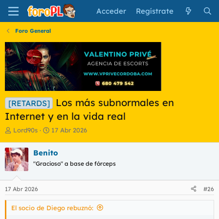
Acceder
Regístrate
Foro General
Los más subnormales en
[RETARDS]
Internet y en la vida real
I
F
Lord90s
17 Abr 2026
n
e
i
c
Benito
c
h
"Gracioso" a base de fórceps
i
a
a
d
d
e
17 Abr 2026
#26
o
i
r
n
El socio de Diego rebuznó:
d
i
e
c