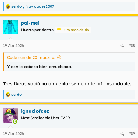
serdo
y
Navidades2007
R
e
a
pai-mei
c
c
Muerto por dentro
Puto asco de tío
i
o
n
19 Abr 2026
#38
e
s
Codeisan de 20 rebuznó:
:
Y con la cabeza bien amueblada.
Tres Ikeas vació pa amueblar semejante loft insondable.
serdo
R
e
a
ignaciofdez
c
c
Most Scrolleable User EVER
i
o
n
19 Abr 2026
#39
e