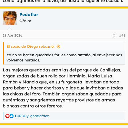
como lágrimas en la lluvia, asi hasta la siguiente ocasión.
Pedoflor
Clásico
19 Abr 2026
#41
El socio de Diego rebuznó:
Ya no se hacen quedadas foriles como antaño, al envejecer nos
volvemos huraños.
Las mejores quedadas eran las del parque de Canillejas,
organizadas de buen rollo por Herminio, María Luisa,
Ramón y Manolo que, en su furgoneta llevaban de todo
para beber y hacer chorizos y a las que invitaban a todas
las chicas del foro. También organizaban quedadas para
auténticas y sangrientas reyertas provistos de armas
blancas contra otros foreros.
TORBE
y
ignaciofdez
R
e
a