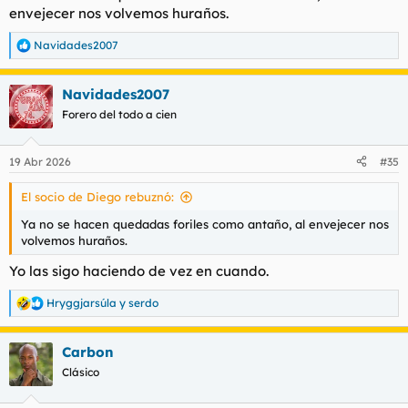
envejecer nos volvemos huraños.
Navidades2007
R
e
a
Navidades2007
c
c
Forero del todo a cien
i
o
n
19 Abr 2026
#35
e
s
El socio de Diego rebuznó:
:
Ya no se hacen quedadas foriles como antaño, al envejecer nos
volvemos huraños.
Yo las sigo haciendo de vez en cuando.
Hryggjarsúla
y
serdo
R
e
a
Carbon
c
c
Clásico
i
o