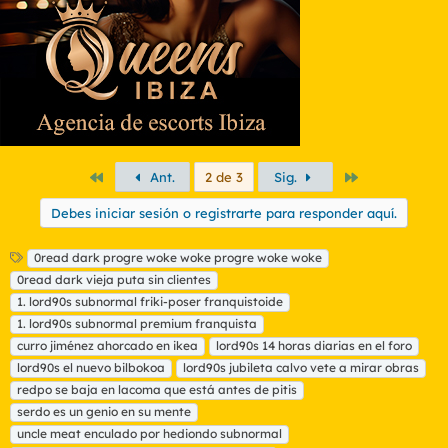
s
:
Primero
Último
Ant.
2 de 3
Sig.
Debes iniciar sesión o registrarte para responder aquí.
E
0read dark progre woke woke progre woke woke
t
0read dark vieja puta sin clientes
i
1. lord90s subnormal friki-poser franquistoide
q
1. lord90s subnormal premium franquista
u
curro jiménez ahorcado en ikea
e
lord90s 14 horas diarias en el foro
t
lord90s el nuevo bilbokoa
lord90s jubileta calvo vete a mirar obras
a
redpo se baja en lacoma que está antes de pitis
s
serdo es un genio en su mente
uncle meat enculado por hediondo subnormal