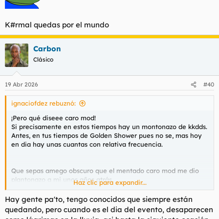
K#rmal quedas por el mundo
Carbon
Clásico
19 Abr 2026
#40
ignaciofdez rebuznó:
¡Pero qué diseee caro mod!
Si precisamente en estos tiempos hay un montonazo de kkdds.
Antes, en tus tiempos de Golden Shower pues no se, mas hoy
en dia hay unas cuantas con relativa frecuencia.
Que sepas amego obscuro que el mentado caro mod me dio
plantonazo a mi unos años atrás.
Haz clic para expandir...
A mi me plantonean mucho estos panas de PL ¿abe?
Hay gente pa'to, tengo conocidos que siempre están
quedando, pero cuando es el dia del evento, desaparecen
K#rmal quedas por el mundo