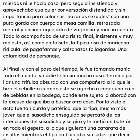
mierdas ni le hacía caso, pero seguía insistiendo y
aprovechaba cualquier conversación distendida y sin
importancia para colar sus "hazañas sexuales" con una
puta gorda con cuerpo de mesa camilla, retrasada
mental y encima aquejada de vagancia y mucho cuento.
Todo lo acompañaba de una risita final, insistente y muy
molesta, así como en falsete, la típica risa de maricona
ridícula, de pagafantas y calzonazos follagordas. Una
calamidad de personaje.
Al final, y con el paso del tiempo, le fue tomando manía
todo el mundo, y nadie le hacía mucho caso. Terminó por
liar una trifulca absurda con una compañera a la que le
hizo el cebolleta cuando ésta se agachó a coger una caja
de bebidas en la bodega, donde este sujeto la abordó con
la excusa de que iba a buscar otra cosa. Por lo visto el
acto fue tan burdo y patético, que la tipa, mucho más
joven que el susodicho enseguida se percató de las
intenciones del susodicho y se giró y le metió un bofetón
en todo el gepeto, a lo que siguieron una catarata de
insultos mientras el tipo balbuceaba sin saber que decir.