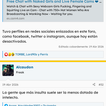
Free Chat with Naked Girls and Live Female Cams ❤️ | CAM4
Watch & Chat with Sexy Webcam Girls Fucking, Fingering and
Squirting Live on Cam - Chat with 750+ Hot Women Who Are
Broadcasting & Wanking Now - Waiting for you.
es.cam4.com
Tuvo perfiles en redes sociales enlazados en este foro,
como facebook, twitter o instagram, aunque hoy están
desactivados.
Editado cobardemente:
19 Abr 2026
TORBE
,
Lord90s
y
Ferris
R
e
a
Alcaudon
c
c
Freak
i
o
n
19 Abr 2026
#32
e
s
La gente que más insulta suele ser la menos dotada de
:
intelecto.
Asam
,
Navidades2007
y
Trujamán