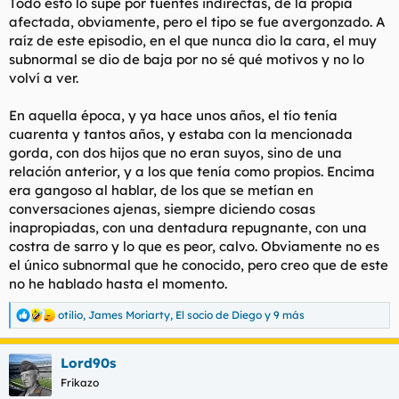
Todo esto lo supe por fuentes indirectas, de la propia
afectada, obviamente, pero el tipo se fue avergonzado. A
raíz de este episodio, en el que nunca dio la cara, el muy
subnormal se dio de baja por no sé qué motivos y no lo
volví a ver.
En aquella época, y ya hace unos años, el tío tenía
cuarenta y tantos años, y estaba con la mencionada
gorda, con dos hijos que no eran suyos, sino de una
relación anterior, y a los que tenía como propios. Encima
era gangoso al hablar, de los que se metían en
conversaciones ajenas, siempre diciendo cosas
inapropiadas, con una dentadura repugnante, con una
costra de sarro y lo que es peor, calvo. Obviamente no es
el único subnormal que he conocido, pero creo que de este
no he hablado hasta el momento.
otilio
,
James Moriarty
,
El socio de Diego
y 9 más
R
e
a
Lord90s
c
c
Frikazo
i