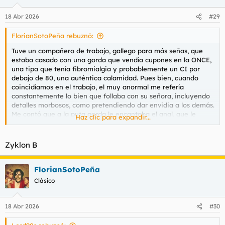
o
n
18 Abr 2026
#29
e
s
FlorianSotoPeña rebuznó:
:
Tuve un compañero de trabajo, gallego para más señas, que
estaba casado con una gorda que vendía cupones en la ONCE,
una tipa que tenía fibromialgia y probablemente un CI por
debajo de 80, una auténtica calamidad. Pues bien, cuando
coincidíamos en el trabajo, el muy anormal me refería
constantemente lo bien que follaba con su señora, incluyendo
detalles morbosos, como pretendiendo dar envidia a los demás.
Me contó que a la puta gorda le encantaba el anal, que le
Haz clic para expandir...
hacía pajas cubanas, mamadas y bueno, todo el catálogo de
guarradas que uno le hace a una mojera cuando le impone el
patriarcado por el cucutrás y la pone a cuatro patas. Era algo
Zyklon B
insistente, molesto y ridículo, porque nadie le respondía a esas
mierdas ni le hacía caso, pero seguía insistiendo y
aprovechaba cualquier conversación distendida y sin
FlorianSotoPeña
importancia para colar sus "hazañas sexuales" con una puta
Clásico
gorda con cuerpo de mesa camilla, retrasada mental y encima
aquejada de vagancia y mucho cuento. Todo lo acompañaba
de una risita final, insistente y muy molesta, así como en
18 Abr 2026
#30
falsete, la típica risa de maricona ridícula, de pagafantas y
calzonazos follagordas. Una calamidad de personaje.