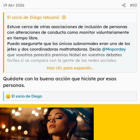
n
19 Abr 2026
#50
e
s
El socio de Diego rebuznó:
:
Estuve cerca de otras asociaciones de inclusión de personas
con alteraciones de conducta como monitor voluntariamente
en tiempo libre.
Puedo asegurarte que los únicos subnormales eran uno de los
jefes y dos coordinadoras maltratadoras. Decía
@Moporday
que vosotros parecéis premios Nobel en vuestros debates
foriles si se compara con la gente de las redes sociales.
Haz clic para expandir...
Las familias de las personas con síndromes neurológicos creían
que yo tenía contrato y se entristecieron al saber que me
Quédate con la buena acción que hiciste por esas
echaron.
personas.
El socio de Diego
R
e
a
c
c
i
o
n
e