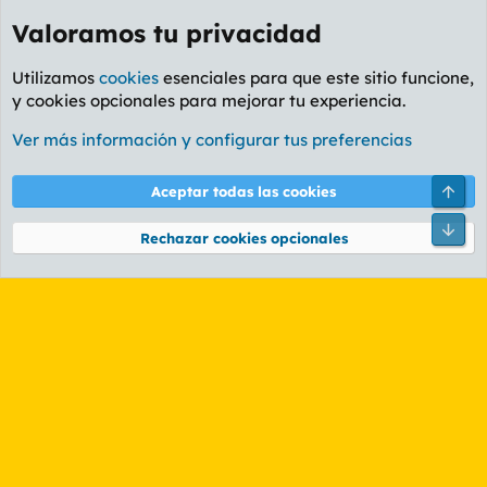
Valoramos tu privacidad
Utilizamos
cookies
esenciales para que este sitio funcione,
y cookies opcionales para mejorar tu experiencia.
Foro General
Ver más información y configurar tus preferencias
Cookies
PL OLDSTYLE AMARILLO
Cambiar fuente
Español (ES)
Arri
Aceptar todas las cookies
Contáctanos
Términos y reglas
Política de privacidad
Ayuda
R
Pie
S
Rechazar cookies opcionales
S
®
Community platform by XenForo
© 2010-2026 XenForo Ltd.