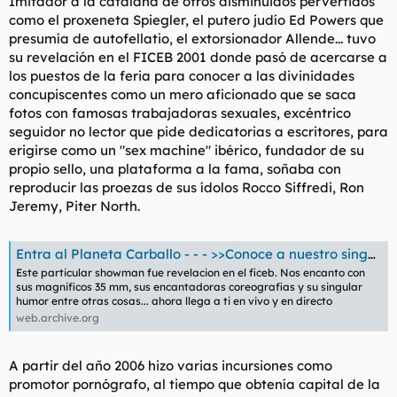
Imitador a la catalana de otros disminuidos pervertidos
hablado hasta el momento.
como el proxeneta Spiegler, el putero judío Ed Powers que
presumía de autofellatio, el extorsionador Allende... tuvo
su revelación en el FICEB 2001 donde pasó de acercarse a
los puestos de la feria para conocer a las divinidades
concupiscentes como un mero aficionado que se saca
fotos con famosas trabajadoras sexuales, excéntrico
seguidor no lector que pide dedicatorias a escritores, para
erigirse como un "sex machine" ibérico, fundador de su
propio sello, una plataforma a la fama, soñaba con
reproducir las proezas de sus ídolos Rocco Siffredi, Ron
Jeremy, Piter North.
Entra al Planeta Carballo - - - >>Conoce a nuestro singular superheroe amateur
Este particular showman fue revelacion en el ficeb. Nos encanto con
sus magnificos 35 mm, sus encantadoras coreografias y su singular
humor entre otras cosas... ahora llega a ti en vivo y en directo
web.archive.org
A partir del año 2006 hizo varias incursiones como
promotor pornógrafo, al tiempo que obtenía capital de la