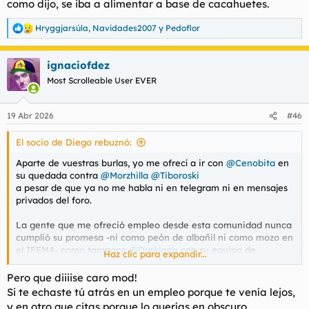
como dijo, se iba a alimentar a base de cacahuetes.
Hryggjarsúla
,
Navidades2007
y
Pedoflor
R
e
a
ignaciofdez
c
c
Most Scrolleable User EVER
i
o
n
19 Abr 2026
#46
e
s
El socio de Diego rebuznó:
:
Aparte de vuestras burlas, yo me ofrecí a ir con
@Cenobita
en
su quedada contra
@Morzhilla
@Tiboroski
a pesar de que ya no me habla ni en telegram ni en mensajes
privados del foro.
La gente que me ofreció empleo desde esta comunidad nunca
cumplió su promesa -ni como peón de albañil ni como mozo en
el IFEMA- como tampoco
@Darkiano
con su equipo de
Haz clic para expandir...
protección para misiones
Pero que diiiise caro mod!
Si te echaste tú atrás en un empleo porque te venía lejos,
y en otro que citas porque lo querías en obscuro.