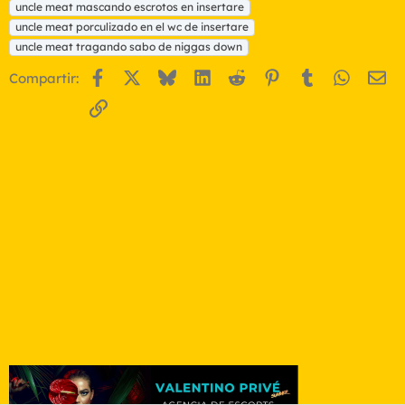
uncle meat mascando escrotos en insertare
uncle meat porculizado en el wc de insertare
uncle meat tragando sabo de niggas down
Facebook
X
Bluesky
LinkedIn
Reddit
Pinterest
Tumblr
WhatsA
Em
Compartir:
Enlace