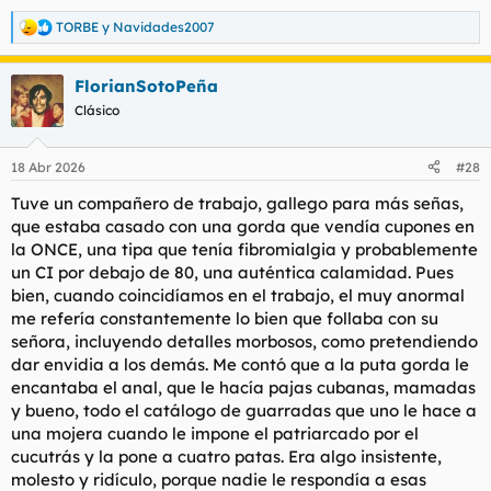
TORBE
y
Navidades2007
R
e
a
FlorianSotoPeña
c
c
Clásico
i
o
n
18 Abr 2026
#28
e
s
Tuve un compañero de trabajo, gallego para más señas,
:
que estaba casado con una gorda que vendía cupones en
la ONCE, una tipa que tenía fibromialgia y probablemente
un CI por debajo de 80, una auténtica calamidad. Pues
bien, cuando coincidíamos en el trabajo, el muy anormal
me refería constantemente lo bien que follaba con su
señora, incluyendo detalles morbosos, como pretendiendo
dar envidia a los demás. Me contó que a la puta gorda le
encantaba el anal, que le hacía pajas cubanas, mamadas
y bueno, todo el catálogo de guarradas que uno le hace a
una mojera cuando le impone el patriarcado por el
cucutrás y la pone a cuatro patas. Era algo insistente,
molesto y ridículo, porque nadie le respondía a esas