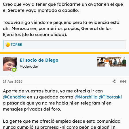
Creo que voy a tener que fabricarme un avatar en el que
el Serdete vaya montado a caballo.
Todavía sigo viéndome pequeño pero la evidencia está
ahí. Merezco ser, por méritos propios, General de los
Ejercitos (de la sunormalidad).
TORBE
R
e
a
El socio de Diego
c
c
Moderador
i
o
n
19 Abr 2026
#44
e
s
Aparte de vuestras burlas, yo me ofrecí a ir con
:
@Cenobita
en su quedada contra
@Morzhilla
@Tiboroski
a pesar de que ya no me habla ni en telegram ni en
mensajes privados del foro.
La gente que me ofreció empleo desde esta comunidad
nunca cumplió su promesa -ni como peón de albañil ni