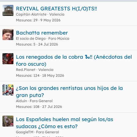
REVIVAL GREATESTS H(I/O)TS!!
Capitán Alatriste
Valencia
Masunos
29
9 May 2026
Bachatta remember
El socio de Diego
Foro Música
Masunos
5
24 Jul 2026
Los renegados de la cobra 🐍!! (Anécdotas del
foro oscuro)
Red.Planet
Valencia
Masunos
124
18 May 2026
¿Son los grandes rentistas unos hijos de la
gran puta?
Alduin
Foro General
Masunos
108
27 Jul 2026
Los Españoles huelen mal según los/as
sudacas ¿Cómo es esto?
GoogleTM
Foro General