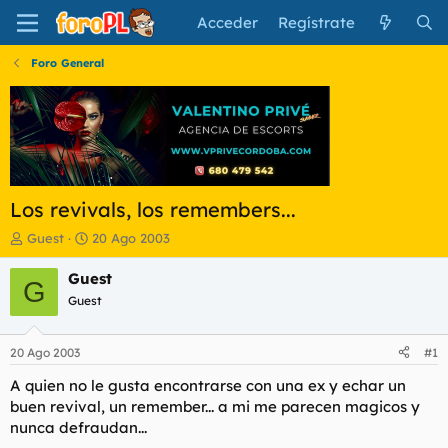
Acceder
Regístrate
Foro General
Los revivals, los remembers...
I
F
Guest
20 Ago 2003
n
e
i
c
Guest
G
c
h
Guest
i
a
a
d
d
e
20 Ago 2003
#1
o
i
r
n
A quien no le gusta encontrarse con una ex y echar un
d
i
buen revival, un remember... a mi me parecen magicos y
e
c
nunca defraudan...
l
i