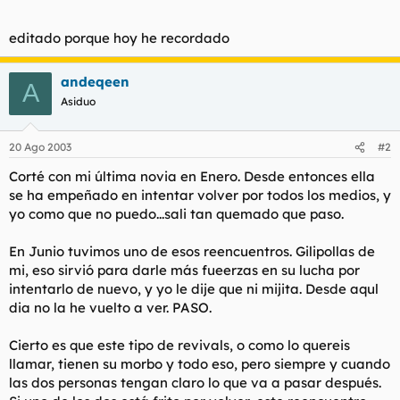
t
o
e
editado porque hoy he recordado
m
a
andeqeen
A
Asiduo
20 Ago 2003
#2
Corté con mi última novia en Enero. Desde entonces ella
se ha empeñado en intentar volver por todos los medios, y
yo como que no puedo...sali tan quemado que paso.
En Junio tuvimos uno de esos reencuentros. Gilipollas de
mi, eso sirvió para darle más fueerzas en su lucha por
intentarlo de nuevo, y yo le dije que ni mijita. Desde aqul
dia no la he vuelto a ver. PASO.
Cierto es que este tipo de revivals, o como lo quereis
llamar, tienen su morbo y todo eso, pero siempre y cuando
las dos personas tengan claro lo que va a pasar después.