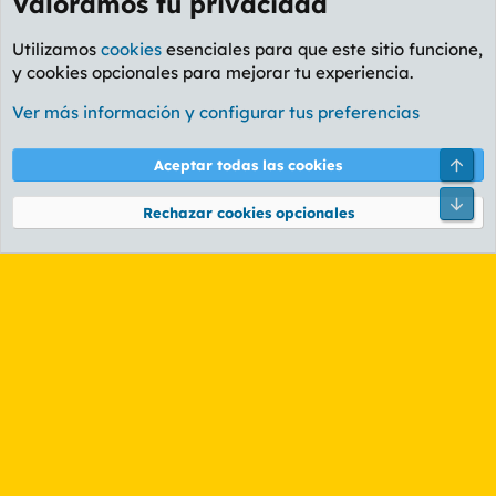
Valoramos tu privacidad
Utilizamos
cookies
esenciales para que este sitio funcione,
y cookies opcionales para mejorar tu experiencia.
Foro General
Ver más información y configurar tus preferencias
Cookies
PL OLDSTYLE AMARILLO
Cambiar fuente
Español (ES)
Arri
Aceptar todas las cookies
Contáctanos
Términos y reglas
Política de privacidad
Ayuda
R
Pie
S
Rechazar cookies opcionales
S
®
Community platform by XenForo
© 2010-2026 XenForo Ltd.