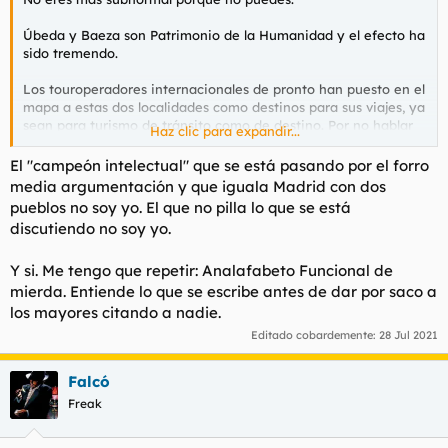
Úbeda y Baeza son Patrimonio de la Humanidad y el efecto ha
sido tremendo.
Los touroperadores internacionales de pronto han puesto en el
mapa a estas dos localidades como destinos para sus viajes, ya
sean para turismo de tránsito como de destino. Por no hablar
Haz clic para expandir...
de que para que te metan en esa lista, no sólo debes cumplir
con unos estándares históricos y patrimoniales, sino de calidad
El "campeón intelectual" que se está pasando por el forro
turística muy elevados. Ya sólo el hecho de optar a entrar en
media argumentación y que iguala Madrid con dos
esa lista, hace que tengan que mejorar la calidad de los
pueblos no soy yo. El que no pilla lo que se está
servicios turísticos y por lo tanto, el servicio que se ofrece.
discutiendo no soy yo.
Además, ahora el que venga en el futuro a gobernar tiene que
Y si. Me tengo que repetir: Analafabeto Funcional de
tener mucho cuidado para conservar el legado histórico y
patrimonial. Ahora no se puede hacer cualquier aberración
mierda. Entiende lo que se escribe antes de dar por saco a
turística o inmobiliaria sin consecuencias. Y los primeros
los mayores citando a nadie.
interesados, los habitantes y las empresas que se cuidaran
Editado cobardemente:
28 Jul 2021
mucho de vigilar que el gobernante de turno haga una pifia
poniendo cualquier mierda que desentone a cambio de una
comisión. Porque como la UNESCO diga que eso te hace
Falcó
perder la categoría, a el gobernante se lo comen.
Freak