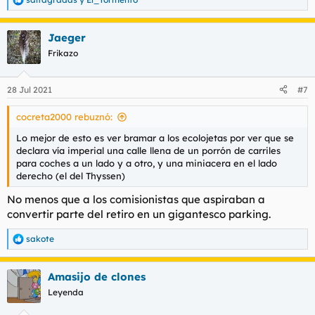
R
e
a
Jaeger
c
c
Frikazo
i
o
n
28 Jul 2021
#7
e
s
cocreta2000 rebuznó:
:
Lo mejor de esto es ver bramar a los ecolojetas por ver que se
declara vía imperial una calle llena de un porrón de carriles
para coches a un lado y a otro, y una miniacera en el lado
derecho (el del Thyssen)
No menos que a los comisionistas que aspiraban a
convertir parte del retiro en un gigantesco parking.
sakote
R
e
a
Amasijo de clones
c
c
Leyenda
i
o