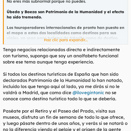
No eres más subnormal porque no puedes.
Úbeda y Baeza son Patrimonio de la Humanidad y el efecto
ha sido tremendo.
Los touroperadores internacionales de pronto han puesto en
el mapa a estas dos localidades como destinos para sus
viajes, ya sean para turismo de tránsito como de destino.
Haz clic para expandir...
Por no hablar de que para que te metan en esa lista, no
sólo debes cumplir con unos estándares históricos y
Tengo negocios relacionados directa e indirectamente
patrimoniales, sino de calidad turística muy elevados. Ya
con turismo, supongo que soy un analfabeto funcional
sólo el hecho de optar a entrar en esa lista, hace que
sobre ese tema aunque tenga experiencia.
tengan que mejorar la calidad de los servicios turísticos y
por lo tanto, el servicio que se ofrece.
Si todos los destinos turísticos de España que han sido
declarados Patrimonio de la Humanidad lo han notado,
Además, ahora el que venga en el futuro a gobernar tiene que
tener mucho cuidado para conservar el legado histórico y
incluido los que tengo aquí al lado, ya me dirás si no le
patrimonial. Ahora no se puede hacer cualquier aberración
valdrá a Madrid, que como dice
@ilovegintonic
no se
turística o inmobiliaria sin consecuencias. Y los primeros
conoce como destino turístico todo lo que se debería.
interesados, los habitantes y las empresas que se cuidaran
mucho de vigilar que el gobernante de turno haga una pifia
Paséate por el Retiro y el Paseo del Prado, visita sus
poniendo cualquier mierda que desentone a cambio de una
museos, disfruta un fin de semana de todo lo que ofrece,
comisión. Porque como la UNESCO diga que eso te hace
perder la categoría, a el gobernante se lo comen.
y luego pásate dentro de unos años, y verás si se notará o
no la diferencia viendo el pelaje y el origen de la gente