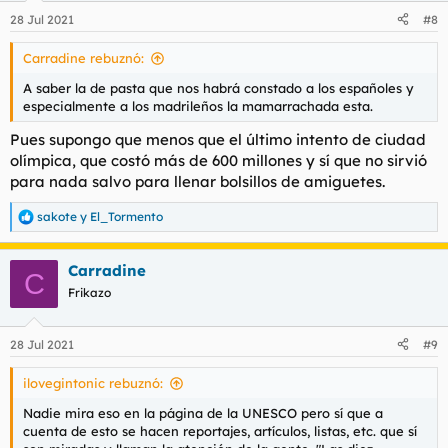
n
28 Jul 2021
#8
e
s
Carradine rebuznó:
:
A saber la de pasta que nos habrá constado a los españoles y
especialmente a los madrileños la mamarrachada esta.
Pues supongo que menos que el último intento de ciudad
olímpica, que costó más de 600 millones y sí que no sirvió
para nada salvo para llenar bolsillos de amiguetes.
sakote
y
El_Tormento
R
e
a
Carradine
c
C
c
Frikazo
i
o
n
28 Jul 2021
#9
e
s
ilovegintonic rebuznó:
:
Nadie mira eso en la página de la UNESCO pero sí que a
cuenta de esto se hacen reportajes, artículos, listas, etc. que sí