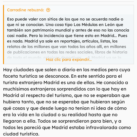
e
s
Carradine rebuznó:
:
Eso puede valer con sitios de los que no se acuerda nadie o
que ni se conocían. Una cosa tipo Las Médulas en León que
también son patrimonio mundial y antes de eso no las conocía
casi nadie. Pero la incidencia que tiene esto en Madrid... Pues
es nada. Madrid ya sale en reportajes, artículos, listas, los
relatos de los millones que van todos los años allí, en millones
de publicaciones en todas las redes sociales, libros de historia
de todo el mundo, crónicas deportivas, ... A Madrid ya se la
Haz clic para expandir...
nombra un sin fin de ocasiones y las que traiga esto. Que las
traerá. No digo que no. Es una gota en un mar y no se va a
Hay ciudades que salen a diario en los medios pero cuya
notar nada.
faceta turística se desconoce. En este sentido para el
turista extranjero Madrid es una de ellas. He conocido a
muchísimos extranjeros sorprendidos con lo que hay en
Madrid al respecto del turismo, que no se esperaban que
hubiera tanto, que no se esperaba que hubieran según
qué cosas y que desde luego no tenían ni idea de cómo
era la vida en la ciudad o su realidad hasta que no
llegaron a ella. Todos se sorprendieron para bien, y a
todos les pareció que Madrid estaba infravalorada como
ciudad turística.