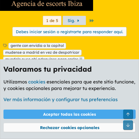
Último
1 de 5
Sig.
Debes iniciar sesión o registrarte para responder aquí.
E
gente con envidia a la capital
t
mudense a madrid en vez de despotricar
i
mundele puso ahí adoquines para carlos iii
q
Valoramos tu privacidad
u
Temas similares
e
t
Utilizamos
cookies
esenciales para que este sitio funcione,
El PP erradica y suprime el impuesto al
a
y cookies opcionales para mejorar tu experiencia.
s
patrimonio de Andalucía.
El_Tormento
Foro Política
Ver más información y configurar tus preferencias
Masunos
93
27 Sep 2022
Arri
Aceptar todas las cookies
Facebook
X
Bluesky
LinkedIn
Reddit
Pinterest
Tumblr
WhatsA
Em
Compartir:
Pie
Rechazar cookies opcionales
Enlace