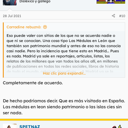
Disléxico y gallego
i
o
n
28 Jul 2021
#10
e
s
Carradine rebuznó:
:
Eso puede valer con sitios de los que no se acuerda nadie o
que ni se conocían. Una cosa tipo Las Médulas en León que
también son patrimonio mundial y antes de eso no las conocía
casi nadie. Pero la incidencia que tiene esto en Madrid... Pues
es nada. Madrid ya sale en reportajes, artículos, listas, los
relatos de los millones que van todos los años allí, en millones
de publicaciones en todas las redes sociales, libros de historia
de todo el mundo, crónicas deportivas, ... A Madrid ya se la
Haz clic para expandir...
nombra un sin fin de ocasiones y las que traiga esto. Que las
traerá. No digo que no. Es una gota en un mar y no se va a
Completamente de acuerdo.
notar nada.
De hecho podríamos decir. Que es más visitado en España.
Las médulas en leon siendo patrimonio o las islas cies sin
ser nada.
SPETNAZ