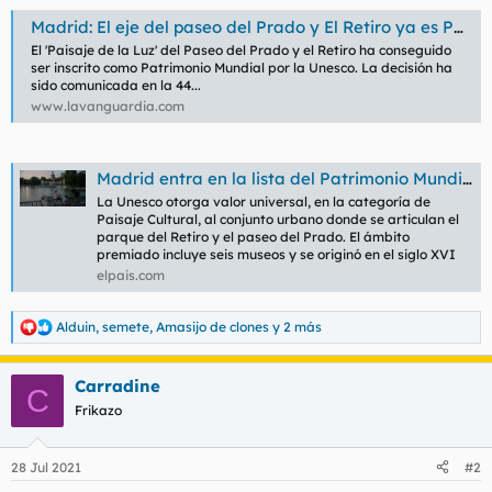
Madrid: El eje del paseo del Prado y El Retiro ya es Patrimonio Mundial de la Unesco
El 'Paisaje de la Luz' del Paseo del Prado y el Retiro ha conseguido
ser inscrito como Patrimonio Mundial por la Unesco. La decisión ha
sido comunicada en la 44...
www.lavanguardia.com
Madrid entra en la lista del Patrimonio Mundial
La Unesco otorga valor universal, en la categoría de
Paisaje Cultural, al conjunto urbano donde se articulan el
parque del Retiro y el paseo del Prado. El ámbito
premiado incluye seis museos y se originó en el siglo XVI
elpais.com
Alduin
,
semete
,
Amasijo de clones
y 2 más
R
e
a
Carradine
c
C
c
Frikazo
i
o
n
28 Jul 2021
#2
e