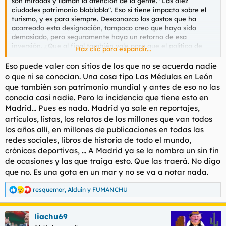
son miradas y llaman la atención de la gente. "Las diez
ciudades patrimonio blablabla". Eso sí tiene impacto sobre el
turismo, y es para siempre. Desconozco los gastos que ha
acarreado esta designación, tampoco creo que haya sido
demasiado, pero seguramente haya un retorno de esa
inversión. ¿Que al final también vale para que el político de
Haz clic para expandir...
turno sala en la foto y el de la UNESCO viaje gratis y le pongan
putas y tal? Pues también.
Eso puede valer con sitios de los que no se acuerda nadie
o que ni se conocían. Una cosa tipo Las Médulas en León
que también son patrimonio mundial y antes de eso no las
conocía casi nadie. Pero la incidencia que tiene esto en
Madrid... Pues es nada. Madrid ya sale en reportajes,
artículos, listas, los relatos de los millones que van todos
los años allí, en millones de publicaciones en todas las
redes sociales, libros de historia de todo el mundo,
crónicas deportivas, ... A Madrid ya se la nombra un sin fin
de ocasiones y las que traiga esto. Que las traerá. No digo
que no. Es una gota en un mar y no se va a notar nada.
resquemor
,
Alduin
y
FUMANCHU
R
e
a
liachu69
c
c