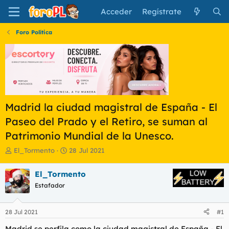
Acceder
Regístrate
Foro Política
Madrid la ciudad magistral de España - El
Paseo del Prado y el Retiro, se suman al
Patrimonio Mundial de la Unesco.
I
F
El_Tormento
28 Jul 2021
n
e
i
c
El_Tormento
c
h
Estafador
i
a
a
d
d
e
28 Jul 2021
#1
o
i
r
n
Madrid se perfila como la ciudad magistral de España - El