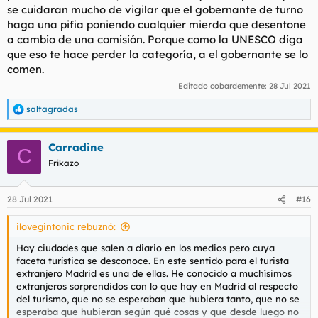
se cuidaran mucho de vigilar que el gobernante de turno
haga una pifia poniendo cualquier mierda que desentone
a cambio de una comisión. Porque como la UNESCO diga
que eso te hace perder la categoría, a el gobernante se lo
comen.
Editado cobardemente:
28 Jul 2021
saltagradas
R
e
a
Carradine
c
C
c
Frikazo
i
o
n
28 Jul 2021
#16
e
s
ilovegintonic rebuznó:
:
Hay ciudades que salen a diario en los medios pero cuya
faceta turística se desconoce. En este sentido para el turista
extranjero Madrid es una de ellas. He conocido a muchísimos
extranjeros sorprendidos con lo que hay en Madrid al respecto
del turismo, que no se esperaban que hubiera tanto, que no se
esperaba que hubieran según qué cosas y que desde luego no