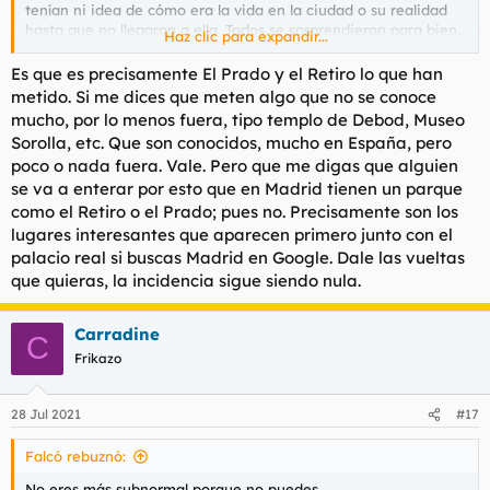
tenían ni idea de cómo era la vida en la ciudad o su realidad
hasta que no llegaron a ella. Todos se sorprendieron para bien,
Haz clic para expandir...
y a todos les pareció que Madrid estaba infravalorada como
ciudad turística.
Es que es precisamente El Prado y el Retiro lo que han
metido. Si me dices que meten algo que no se conoce
No sé qué creéis que piensa el europeo medio de Madrid, a ver
mucho, por lo menos fuera, tipo templo de Debod, Museo
si es que os creéis que conoce perfectamente qué hay o deja
Sorolla, etc. Que son conocidos, mucho en España, pero
de haber, porque no. El Real Madrid, el Bernabéu, el Prado,
poco o nada fuera. Vale. Pero que me digas que alguien
tapas, siesta y punto. Poco más saben. Igual que el español
se va a enterar por esto que en Madrid tienen un parque
medio no tiene ni puta idea de qué hay en Bruselas, en Lisboa,
o en Estocolmo.
como el Retiro o el Prado; pues no. Precisamente son los
lugares interesantes que aparecen primero junto con el
palacio real si buscas Madrid en Google. Dale las vueltas
que quieras, la incidencia sigue siendo nula.
Carradine
C
Frikazo
28 Jul 2021
#17
Falcó rebuznó:
No eres más subnormal porque no puedes.