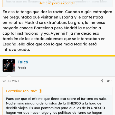
hasta que no llegaron a ella. Todos se sorprendieron para bien,
Haz clic para expandir...
y a todos les pareció que Madrid estaba infravalorada como
ciudad turística.
En eso te tengo que dar la razón. Cuando algún extranjero
me preguntaba qué visitar en España y le contestaba
No sé qué creéis que piensa el europeo medio de Madrid, a ver
entre otras Madrid se extrañaban. La gran, la inmensa
si es que os creéis que conoce perfectamente qué hay o deja
mayoría conoce Barcelona pero Madrid la asocian a
de haber, porque no. El Real Madrid, el Bernabéu, el Prado,
capital institucional y ya. Ayer mi hija me decía eso
tapas, siesta y punto. Poco más saben. Igual que el español
también de los estadounidenses que se interesaban en
medio no tiene ni puta idea de qué hay en Bruselas, en Lisboa,
o en Estocolmo.
España, ella dice que con lo que mola Madrid está
infravalorada.
Falcó
Freak
28 Jul 2021
#15
Carradine rebuznó:
Pues por que el efecto que tiene eso sobre el turismo es nulo.
Nadie mira ninguna de la listas de la UNESCO a la hora de
decidir viajes. Es una pantomima para que los de la UNESCO
hagan ver que hacen algo y los políticos de turno se hagan