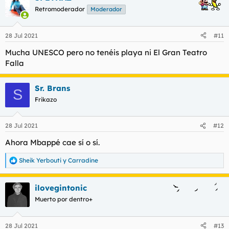
Retromoderador
Moderador
28 Jul 2021
#11
Mucha UNESCO pero no tenéis playa ni El Gran Teatro
Falla
Sr. Brans
S
Frikazo
28 Jul 2021
#12
Ahora Mbappé cae sí o sí.
Sheik Yerbouti
y
Carradine
R
e
a
ilovegintonic
c
c
Muerto por dentro+
i
o
n
28 Jul 2021
#13