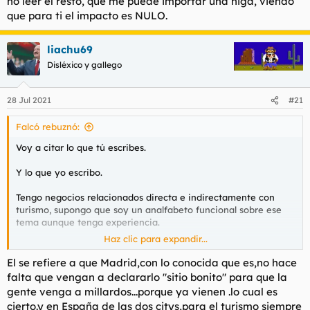
no leer el resto, que me puede importar una higa, viendo
que para ti el impacto es NULO.
liachu69
Disléxico y gallego
28 Jul 2021
#21
Falcó rebuznó:
Voy a citar lo que tú escribes.
Y lo que yo escribo.
Tengo negocios relacionados directa e indirectamente con
turismo, supongo que soy un analfabeto funcional sobre ese
tema aunque tenga experiencia.
Haz clic para expandir...
Si todos los destinos turísticos de España que han sido
declarados Patrimonio de la Humanidad lo han notado,
El se refiere a que Madrid,con lo conocida que es,no hace
incluido los que tengo aquí al lado, ya me dirás si no le valdrá a
falta que vengan a declararlo "sitio bonito" para que la
Madrid, que como dice
@ilovegintonic
no se conoce como
gente venga a millardos...porque ya vienen .lo cual es
destino turístico todo lo que se debería.
cierto.y en España de las dos citys,para el turismo siempre