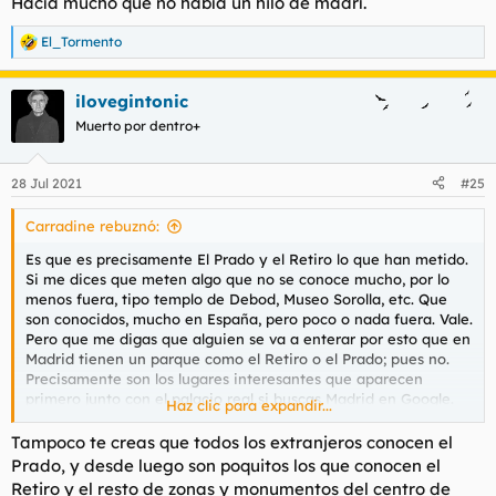
Hacía mucho que no había un hilo de madrí.
El_Tormento
R
e
a
ilovegintonic
c
c
Muerto por dentro+
i
o
n
28 Jul 2021
#25
e
s
Carradine rebuznó:
:
Es que es precisamente El Prado y el Retiro lo que han metido.
Si me dices que meten algo que no se conoce mucho, por lo
menos fuera, tipo templo de Debod, Museo Sorolla, etc. Que
son conocidos, mucho en España, pero poco o nada fuera. Vale.
Pero que me digas que alguien se va a enterar por esto que en
Madrid tienen un parque como el Retiro o el Prado; pues no.
Precisamente son los lugares interesantes que aparecen
primero junto con el palacio real si buscas Madrid en Google.
Haz clic para expandir...
Dale las vueltas que quieras, la incidencia sigue siendo nula.
Tampoco te creas que todos los extranjeros conocen el
Prado, y desde luego son poquitos los que conocen el
Retiro y el resto de zonas y monumentos del centro de