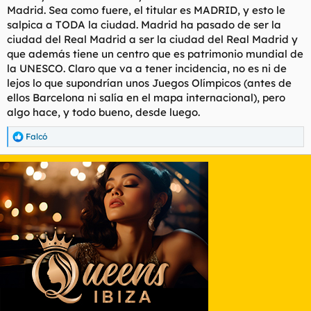
Madrid. Sea como fuere, el titular es MADRID, y esto le
salpica a TODA la ciudad. Madrid ha pasado de ser la
ciudad del Real Madrid a ser la ciudad del Real Madrid y
que además tiene un centro que es patrimonio mundial de
la UNESCO. Claro que va a tener incidencia, no es ni de
lejos lo que supondrían unos Juegos Olímpicos (antes de
ellos Barcelona ni salía en el mapa internacional), pero
algo hace, y todo bueno, desde luego.
Falcó
R
e
a
c
c
i
o
n
e
s
: