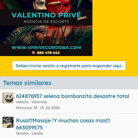
n
e
s
:
Debes iniciar sesión o registrarte para responder aquí.
Temas similares
624876937 selena bombonzita desastre total
selecto
Valencia
Masunos
33
15 Jul 2026
Rusa!!!Masaje !Y muchas cosas mas!!!
643059575
tenshin
Lleida