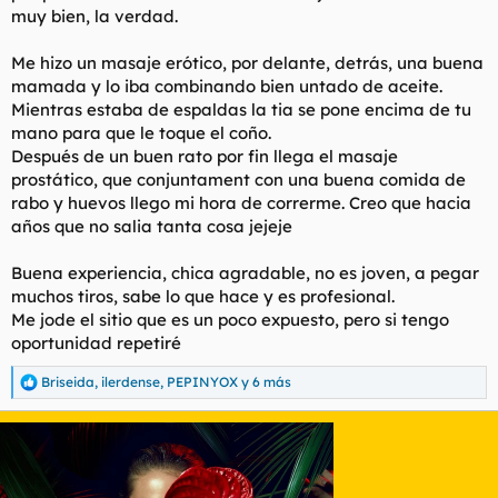
muy bien, la verdad.
Me hizo un masaje erótico, por delante, detrás, una buena
mamada y lo iba combinando bien untado de aceite.
Mientras estaba de espaldas la tia se pone encima de tu
mano para que le toque el coño.
Después de un buen rato por fin llega el masaje
prostático, que conjuntament con una buena comida de
rabo y huevos llego mi hora de correrme. Creo que hacia
años que no salia tanta cosa jejeje
Buena experiencia, chica agradable, no es joven, a pegar
muchos tiros, sabe lo que hace y es profesional.
Me jode el sitio que es un poco expuesto, pero si tengo
oportunidad repetiré
Briseida
,
ilerdense
,
PEPINYOX
y 6 más
R
e
a
c
c
i
o