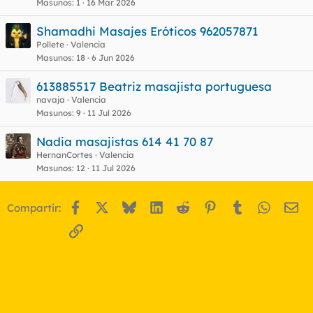
Masunos
1
16 Mar 2026
Shamadhi Masajes Eróticos 962057871
Pollete
Valencia
Masunos
18
6 Jun 2026
613885517 Beatriz masajista portuguesa
navaja
Valencia
Masunos
9
11 Jul 2026
Nadia masajistas 614 41 70 87
HernanCortes
Valencia
Masunos
12
11 Jul 2026
Facebook
X
Bluesky
LinkedIn
Reddit
Pinterest
Tumblr
WhatsA
Em
Compartir:
Enlace