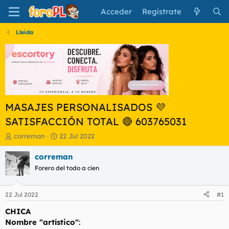
Acceder
Regístrate
Lleida
MASAJES PERSONALISADOS 💜
SATISFACCIÓN TOTAL 🔴 603765031
I
F
correman
22 Jul 2022
n
e
i
c
correman
c
h
Forero del todo a cien
i
a
a
d
d
e
22 Jul 2022
#1
o
i
r
n
CHICA
d
i
Nombre "artístico"
:
e
c