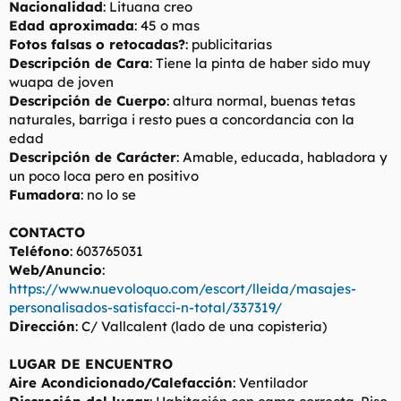
Nacionalidad
: Lituana creo
l
i
Edad aproximada
: 45 o mas
t
o
Fotos falsas o retocadas?
: publicitarias
e
Descripción de Cara
: Tiene la pinta de haber sido muy
m
a
wuapa de joven
Descripción de Cuerpo
: altura normal, buenas tetas
naturales, barriga i resto pues a concordancia con la
edad
Descripción de Carácter
: Amable, educada, habladora y
un poco loca pero en positivo
Fumadora
: no lo se
CONTACTO
Teléfono
: 603765031
Web/Anuncio
:
https://www.nuevoloquo.com/escort/lleida/masajes-
personalisados-satisfacci-n-total/337319/
Dirección
: C/ Vallcalent (lado de una copisteria)
LUGAR DE ENCUENTRO
Aire Acondicionado/Calefacción
: Ventilador