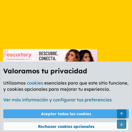
Valoramos tu privacidad
Utilizamos
cookies
esenciales para que este sitio funcione,
y cookies opcionales para mejorar tu experiencia.
Lleida
Ver más información y configurar tus preferencias
Cookies
PL OLDSTYLE AMARILLO
Cambiar fuente
Español (ES)
Arri
Aceptar todas las cookies
Contáctanos
Términos y reglas
Política de privacidad
Ayuda
R
Pie
S
Rechazar cookies opcionales
S
®