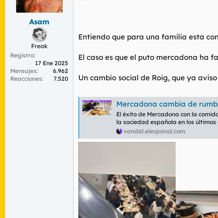
r
n
d
i
Asam
e
c
l
i
Entiendo que para una familia esta com
t
o
Freak
e
Registro
m
El caso es que el puto mercadona ha
17 Ene 2025
a
Mensajes
6.962
Un cambio social de Roig, que ya aviso 
Reacciones
7.520
Mercadona cambia de rumbo: arrasa con 3000 mill
El éxito de Mercadona con la comid
la sociedad española en los últimos 
vandal.elespanol.com