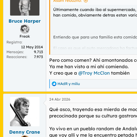
Asam rebuznó:
o
n
Últimamente cuando iba al supermercado, v
e
han comido, obviamente detras estan varios
s
Bruce Harper
:
Freak
Entiendo que para una familia esta comida 
Registro
12 May 2014
El caso es que el puto mercadona ha fa
Mensajes
9.713
Reacciones
7.973
Un cambio social de Roig, que ya aviso que 
Pero como comen? Ahí amontonados com
Ya me han visto a mi ahí comiendo.
Y creo que a
@Troy McClon
también
Mercadona cambia de rumbo: arrasa con 3000 m
El éxito de Mercadona con la com
HAdR
y
miliu
la sociedad española en los último
R
e
vandal.elespanol.com
a
24 Abr 2026
Ver el archivos adjunto 217899
Ver el archi
c
c
Qué asco, trayendo esa mierda de mode
i
Sois usuarios de dicho servicio?
o
precocinada porque su cultura gastron
n
Hay platos que realmente son sabor caser
e
Yo vivo en un pueblo
random
de Andalu
s
Denny Crane
que voy allí y me la encuentro petada h
: