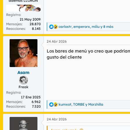
además LLORÓN
Registro
21 May 2009
Mensajes
28.870
carlostr
,
emperorx
,
miliu
y 8 más
R
Reacciones
8.145
e
a
24 Abr 2026
c
c
Los bares de menú yo creo que podrían 
i
o
gusto del cliente
n
e
s
Asam
:
Freak
Registro
17 Ene 2025
Mensajes
6.962
kumxot
,
TORBE
y
Morzhilla
R
Reacciones
7.520
e
a
24 Abr 2026
c
c
i