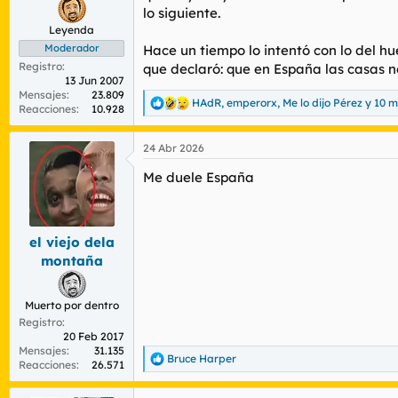
lo siguiente.
Leyenda
Moderador
Hace un tiempo lo intentó con lo del h
Registro
que declaró: que en España las casas 
13 Jun 2007
Mensajes
23.809
HAdR
,
emperorx
,
Me lo dijo Pérez
y 10 
R
Reacciones
10.928
e
a
24 Abr 2026
c
c
Me duele España
i
o
n
e
s
el viejo dela
:
montaña
Muerto por dentro
Registro
20 Feb 2017
Mensajes
31.135
Bruce Harper
R
Reacciones
26.571
e
a