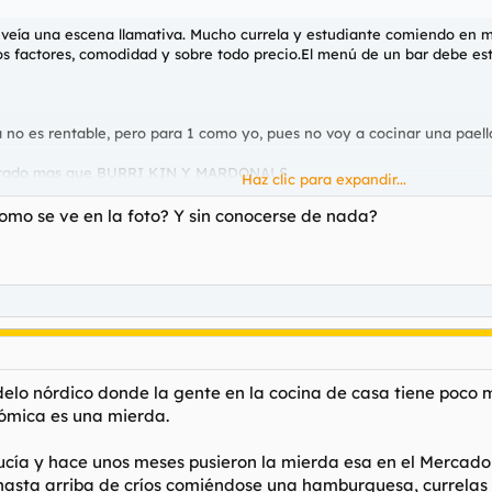
eía una escena llamativa. Mucho currela y estudiante comiendo en merc
 factores, comodidad y sobre todo precio.El menú de un bar debe estar
no es rentable, pero para 1 como yo, pues no voy a cocinar una paell
cturado mas que BURRI KIN Y MARDONALS.
Haz clic para expandir...
en x años casi nadie utilizará la cocina.
o se ve en la foto? Y sin conocerse de nada?
illones de euros en comida preparada y supera a cadenas de restaurantes en España
ida preparada refleja un cambio en los hábitos de consumo de
s años. Roig y su equipo...
vos adjunto 217898
lo nórdico donde la gente en la cocina de casa tiene poco m
ómica es una mierda.
o y elaborados de manera casera.
cía y hace unos meses pusieron la mierda esa en el Mercadon
asta arriba de críos comiéndose una hamburguesa, currelas con