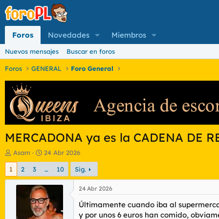
Foros
Novedades
Miembros
Nuevos mensajes
Buscar en foros
Foros
GENERAL
Foro General
MERCADONA ya es la CADENA DE RE
I
F
Asam
24 Abr 2026
n
e
1
2
3
…
10
Sig.
i
c
c
h
i
a
24 Abr 2026
a
d
Últimamente cuando iba al supermercad
d
e
o
i
y por unos 6 euros han comido, obviame