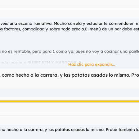
eía una escena llamativa. Mucho currela y estudiante comiendo en merc
 factores, comodidad y sobre todo precio.El menú de un bar debe estar
no es rentable, pero para 1 como yo, pues no voy a cocinar una paell
cturado mas que BURRI KIN Y MARDONALS.
Haz clic para expandir...
en x años casi nadie utilizará la cocina.
o, como hecho a la carrera, y las patatas asadas lo mismo. Pr
illones de euros en comida preparada y supera a cadenas de restaurantes en España
ida preparada refleja un cambio en los hábitos de consumo de
s años. Roig y su equipo...
vos adjunto 217898
omo hecho a la carrera, y las patatas asadas lo mismo. Probé también 
o y elaborados de manera casera.