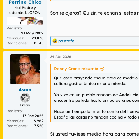
Perrino Chico
:
Mal Padre y
Son relojeros? Quizir, te echan si estás
además LLORÓN
Registro
21 May 2009
Mensajes
28.870
pastorfe
R
Reacciones
8.145
e
a
24 Abr 2026
c
c
i
Denny Crane rebuznó:
o
n
Qué asco, trayendo esa mierda de modelo n
e
cultura gastronómica es una mierda.
s
Asam
:
Yo vivo en un pueblo
random
de Andalucía 
encuentro petada hasta arriba de críos com
Freak
Registro
Hace un tiempo lo intentó con lo del huevo
17 Ene 2025
España las casas no tengan cocina y todo
Mensajes
6.962
Reacciones
7.520
Si usted tuviese media hora para comer