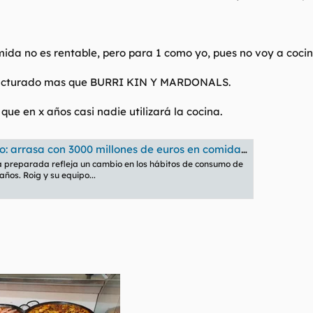
ida no es rentable, pero para 1 como yo, pues no voy a cocin
 facturado mas que BURRI KIN Y MARDONALS.
que en x años casi nadie utilizará la cocina.
ones de euros en comida preparada y supera a cadenas de restaurantes en España
a preparada refleja un cambio en los hábitos de consumo de
años. Roig y su equipo...