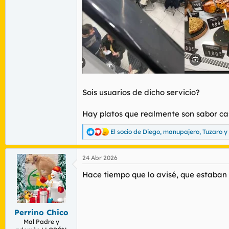
Sois usuarios de dicho servicio?
Hay platos que realmente son sabor c
El socio de Diego
,
manupajero
,
Tuzaro
y
R
e
a
24 Abr 2026
c
c
Hace tiempo que lo avisé, que estaban 
i
o
n
e
s
Perrino Chico
:
Mal Padre y