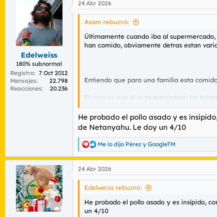
24 Abr 2026
c
c
i
Asam rebuznó:
o
n
Últimamente cuando iba al supermercado, v
e
han comido, obviamente detras estan varios
s
Edelweiss
:
180% subnormal
Registro
7 Oct 2012
Entiendo que para una familia esta comida 
Mensajes
22.798
Reacciones
20.236
El caso es que el puto mercadona ha fa
Un cambio social de Roig, que ya aviso que 
He probado el pollo asado y es insípid
de Netanyahu. Le doy un 4/10
Mercadona cambia de rumbo: arrasa con 3000 m
Me lo dijo Pérez
y
GoogleTM
R
El éxito de Mercadona con la com
e
la sociedad española en los último
a
vandal.elespanol.com
24 Abr 2026
c
c
Ver el archivos adjunto 217899
Ver el archi
i
Edelweiss rebuznó:
o
Sois usuarios de dicho servicio?
n
He probado el pollo asado y es insípido, c
e
un 4/10
Hay platos que realmente son sabor caser
s