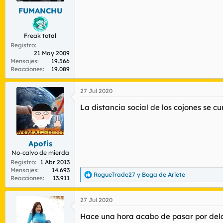
s
FUMANCHU
:
Freak total
Registro
21 May 2009
Mensajes
19.566
Reacciones
19.089
27 Jul 2020
La distancia social de los cojones se c
Apofis
No-calvo de mierda
Registro
1 Abr 2013
Mensajes
14.693
RogueTrade27
y
Boga de Ariete
R
Reacciones
13.911
e
a
27 Jul 2020
c
c
Hace una hora acabo de pasar por delan
i