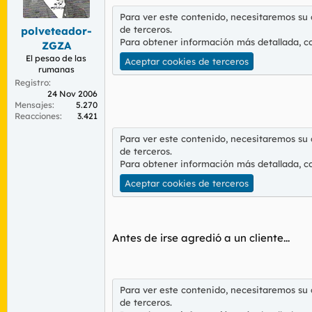
r
n
Para ver este contenido, necesitaremos su
d
i
de terceros.
polveteador-
e
c
Para obtener información más detallada, c
l
i
ZGZA
t
o
El pesao de las
Aceptar cookies de terceros
e
rumanas
m
Registro
a
24 Nov 2006
Mensajes
5.270
Reacciones
3.421
Para ver este contenido, necesitaremos su
de terceros.
Para obtener información más detallada, c
Aceptar cookies de terceros
Antes de irse agredió a un cliente...
Para ver este contenido, necesitaremos su
de terceros.