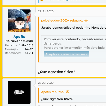
R
de terceros.
e
Para obtener información más detallada,
a
27 Jul 2020
c
Aceptar cookies de terceros
c
i
polveteador-ZGZA rebuznó:
o
n
Jarabe democrático al podemita Monedero
Antes de irse agredió a un cliente...
e
s
Apofis
:
Para ver este contenido, necesitaremos 
No-calvo de mierda
de terceros.
Registro
1 Abr 2013
Para ver este contenido, necesitaremos 
Para obtener información más detallada,
Mensajes
14.693
de terceros.
Reacciones
13.911
Para obtener información más detallada,
Aceptar cookies de terceros
Aceptar cookies de terceros
¿Qué agresión física?
Para ver este contenido, necesitaremos 
de terceros.
27 Jul 2020
Para obtener información más detallada,
Apofis rebuznó:
Aceptar cookies de terceros
¿Qué agresión física?