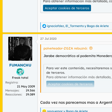
Para obtener información más detallada, c
Aceptar cookies de terceros
ignaciofdez
,
El_Tormento
y
Boga de Ariete
R
e
a
27 Jul 2020
c
c
i
polveteador-ZGZA rebuznó:
o
n
Jarabe democrático al podemita Monedero
e
s
FUMANCHU
:
Para ver este contenido, necesitaremos 
de terceros.
Para obtener información más detallada,
Freak total
Registro
Aceptar cookies de terceros
21 May 2009
Mensajes
19.566
Reacciones
19.089
Cada vez nos parecemos mas a Argent
Para ver este contenido, necesitaremos 
resquemor
y
Boga de Ariete