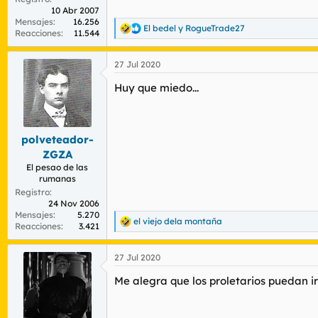
10 Abr 2007
Mensajes
16.256
El bedel
y
RogueTrade27
R
Reacciones
11.544
e
a
27 Jul 2020
c
c
Huy que miedo...
i
o
n
e
s
polveteador-
:
ZGZA
El pesao de las
rumanas
Registro
24 Nov 2006
Mensajes
5.270
el viejo dela montaña
R
Reacciones
3.421
e
a
27 Jul 2020
c
c
Me alegra que los proletarios puedan i
i
o
n
e