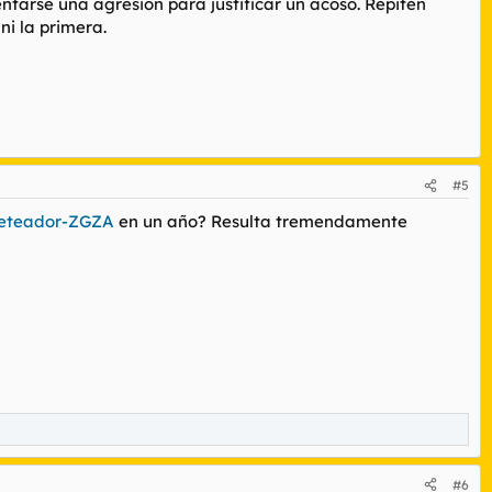
entarse una agresión para justificar un acoso. Repiten
ni la primera.
#5
eteador-ZGZA
en un año? Resulta tremendamente
#6