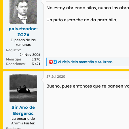
c
No estoy abriendo hilos, nunca los abr
i
o
n
Un puto escrache no da para hilo.
e
s
polveteador-
:
ZGZA
El pesao de las
rumanas
Registro
24 Nov 2006
Mensajes
5.270
el viejo dela montaña
y
Sr. Brans
R
Reacciones
3.421
e
a
27 Jul 2020
c
c
Bueno, pues entonces que te baneen va 
i
o
n
e
s
Sir Ano de
:
Bergerac
La becaria de
Aramís Fuster.
Registro