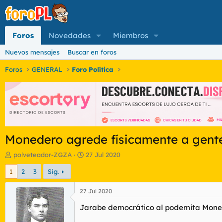
Foros
Novedades
Miembros
Nuevos mensajes
Buscar en foros
Foros
GENERAL
Foro Política
Monedero agrede físicamente a gente 
I
F
polveteador-ZGZA
27 Jul 2020
n
e
1
2
3
Sig.
i
c
c
h
i
a
27 Jul 2020
a
d
Jarabe democrático al podemita Mone
d
e
o
i