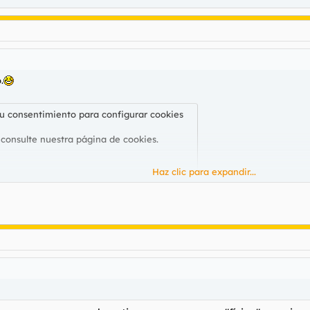
 consulte nuestra
página de cookies
.
.
su consentimiento para configurar cookies
su consentimiento para configurar cookies
 consulte nuestra
página de cookies
.
 consulte nuestra
página de cookies
.
Haz clic para expandir...
su consentimiento para configurar cookies
 consulte nuestra
página de cookies
.