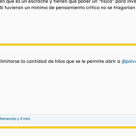
aben que es un escrache y tienen que poner un "física" para inv
 Si tuvieran un mínimo de pensamiento crítico no se tragarían 
su consentimiento para configurar cookies
 consulte nuestra
página de cookies
.
limitarse la cantidad de hilos que se le permite abrir a
@polv
Henemijo
y 3 más