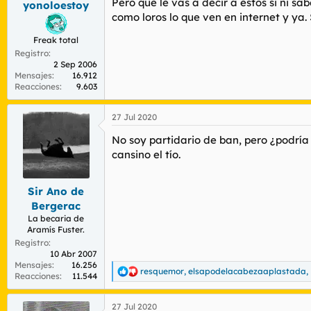
Pero qué le vas a decir a estos si ni s
yonoloestoy
Antes de irse agredió a un cliente...
como loros lo que ven en internet y ya.
Freak total
Registro
Para ver este contenido, necesitaremos 
2 Sep 2006
de terceros.
Mensajes
16.912
Para obtener información más detallada,
Reacciones
9.603
Aceptar cookies de terceros
27 Jul 2020
No soy partidario de ban, pero ¿podría 
cansino el tío.
Sir Ano de
Bergerac
La becaria de
Aramís Fuster.
Registro
10 Abr 2007
Mensajes
16.256
resquemor
,
elsapodelacabezaaplastada
,
R
Reacciones
11.544
e
a
27 Jul 2020
c