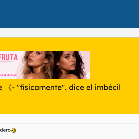
《- "físicamente", dice el imbécil
dero.