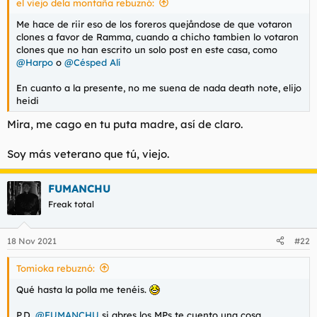
el viejo dela montaña rebuznó:
Me hace de riir eso de los foreros quejåndose de que votaron
clones a favor de Ramma, cuando a chicho tambien lo votaron
clones que no han escrito un solo post en este casa, como
@Harpo
o
@Césped Alí
En cuanto a la presente, no me suena de nada death note, elijo
heidi
Mira, me cago en tu puta madre, así de claro.
Soy más veterano que tú, viejo.
FUMANCHU
Freak total
18 Nov 2021
#22
Tomioka rebuznó:
Qué hasta la polla me tenéis.
P.D.
@FUMANCHU
si abres los MPs te cuento una cosa.