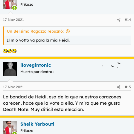
c
Frikazo
i
o
n
17 Nov 2021
#14
e
s
Un Belísimo Ragazzo rebuznó:
:
Il mio votto va para la mia Heidi.
ilovegintonic
Muerto por dentro+
17 Nov 2021
#15
La bondad de Heidi, esa de la que nuestros corazones
carecen, hace que la vote a ella. Y mira que me gusta
Death Note. Muy difícil esta elección.
Sheik Yerbouti
Frikazo