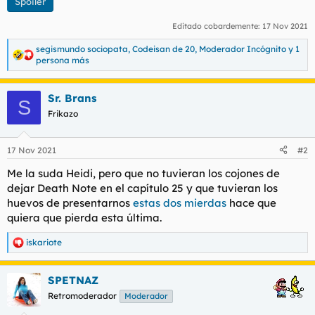
Spoiler
Editado cobardemente:
17 Nov 2021
segismundo sociopata
,
Codeisan de 20
,
Moderador Incógnito
y 1
R
persona más
e
a
c
Sr. Brans
S
c
Frikazo
i
o
n
e
17 Nov 2021
#2
s
Me la suda Heidi, pero que no tuvieran los cojones de
:
dejar Death Note en el capítulo 25 y que tuvieran los
huevos de presentarnos
estas dos mierdas
hace que
quiera que pierda esta última.
iskariote
R
e
a
SPETNAZ
c
c
Retromoderador
Moderador
i
o