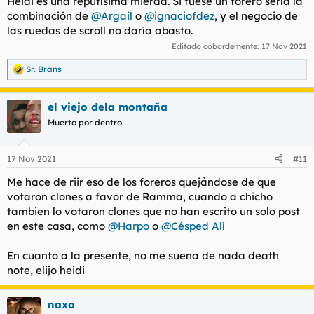
Heidi es una reputísima mierda. Si fuese un forero sería la
combinación de
@Argail
o
@ignaciofdez
, y el negocio de
las ruedas de scroll no daría abasto.
Editado cobardemente:
17 Nov 2021
Sr. Brans
R
e
a
el viejo dela montaña
c
c
Muerto por dentro
i
o
n
17 Nov 2021
#11
e
s
Me hace de riir eso de los foreros quejåndose de que
:
votaron clones a favor de Ramma, cuando a chicho
tambien lo votaron clones que no han escrito un solo post
en este casa, como
@Harpo
o
@Césped Alí
En cuanto a la presente, no me suena de nada death
note, elijo heidi
naxo