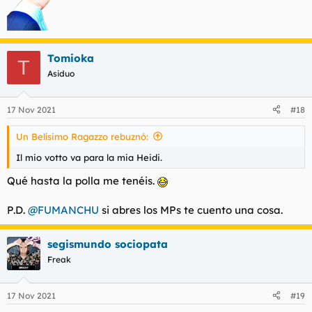
Tomioka
T
Asiduo
17 Nov 2021
#18
Un Belísimo Ragazzo rebuznó:
Il mio votto va para la mia Heidi.
Qué hasta la polla me tenéis.
P.D.
@FUMANCHU
si abres los MPs te cuento una cosa.
segismundo sociopata
Freak
17 Nov 2021
#19