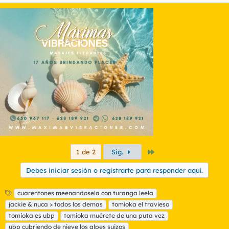
Último
1 de 2
Sig.
Debes iniciar sesión o registrarte para responder aquí.
E
cuarentones meenandosela con turanga leela
t
jackie & nuca > todos los demas
tomioka el travieso
i
tomioka es ubp
tomioka muérete de una puta vez
q
ubp cubriendo de nieve los alpes suizos