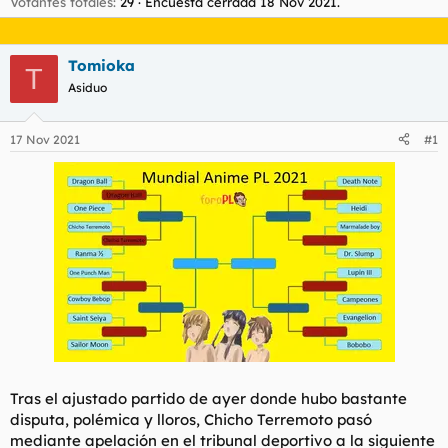
Votantes totales
29
Encuesta cerrada
18 Nov 2021
.
t
o
e
m
a
Tomioka
T
Asiduo
17 Nov 2021
#1
Tras el ajustado partido de ayer donde hubo bastante
disputa, polémica y lloros, Chicho Terremoto pasó
mediante apelación en el tribunal deportivo a la siguiente