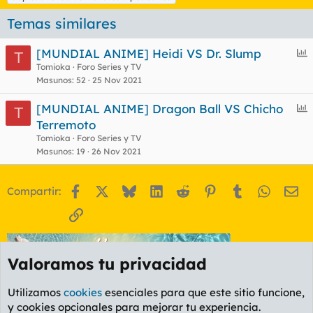
u
e
Temas similares
t
a
s
E
[MUNDIAL ANIME] Heidi VS Dr. Slump
T
n
Tomioka
Foro Series y TV
Masunos
52
25 Nov 2021
c
u
E
[MUNDIAL ANIME] Dragon Ball VS Chicho
T
e
n
Terremoto
s
c
Tomioka
Foro Series y TV
t
u
Masunos
19
26 Nov 2021
e
s
Facebook
X
Bluesky
LinkedIn
Reddit
Pinterest
Tumblr
WhatsA
Em
Compartir:
t
Enlace
Valoramos tu privacidad
Utilizamos
cookies
esenciales para que este sitio funcione,
y cookies opcionales para mejorar tu experiencia.