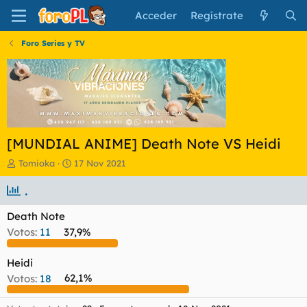
Acceder
Regístrate
Foro Series y TV
[MUNDIAL ANIME] Death Note VS Heidi
I
F
Tomioka
17 Nov 2021
n
e
i
.
c
c
h
i
a
Death Note
a
d
Votos:
11
37,9%
d
e
o
i
r
n
Heidi
d
i
Votos:
18
62,1%
e
c
l
i