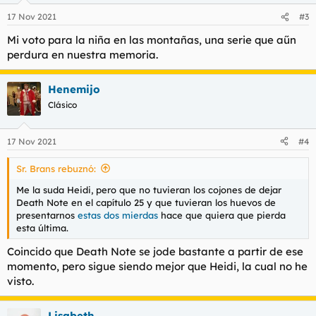
n
17 Nov 2021
#3
e
s
Mi voto para la niña en las montañas, una serie que aűn
:
perdura en nuestra memoria.
Henemijo
Clásico
17 Nov 2021
#4
Sr. Brans rebuznó:
Me la suda Heidi, pero que no tuvieran los cojones de dejar
Death Note en el capítulo 25 y que tuvieran los huevos de
presentarnos
estas dos mierdas
hace que quiera que pierda
esta última.
Coincido que Death Note se jode bastante a partir de ese
momento, pero sigue siendo mejor que Heidi, la cual no he
visto.
Lisabeth