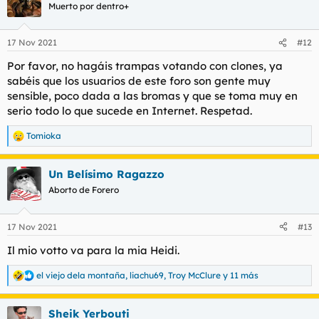
Muerto por dentro+
17 Nov 2021
#12
Por favor, no hagáis trampas votando con clones, ya
sabéis que los usuarios de este foro son gente muy
sensible, poco dada a las bromas y que se toma muy en
serio todo lo que sucede en Internet. Respetad.
Tomioka
R
e
a
Un Belísimo Ragazzo
c
c
Aborto de Forero
i
o
n
17 Nov 2021
#13
e
s
Il mio votto va para la mia Heidi.
:
el viejo dela montaña
,
liachu69
,
Troy McClure
y 11 más
R
e
a
Sheik Yerbouti
c