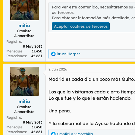
o étnicos. Diversos análisis muestran que 
i
Para ver este contenido, necesitaremos su
o
uso de los servicios sanitarios, reduciend
de terceros.
n
Para obtener información más detallada, c
e
-----------------
s
miliu
Aceptar cookies de terceros
:
Cronista
Alanordista
Llegan con buena salud, pero luego con los
Registro
guinda ya es cuando dice que sufren barrer
8 May 2013
Mensajes
33.450
Imagina que tu conclusión sea esa, y no 
Bruce Harper
R
Reacciones
42.661
e
a
2 Jun 2026
c
c
Madrid es cada día un poco más Quito.
i
o
n
Los que la visitamos cada cierto tiemp
e
Lo que fue y lo que le están haciendo.
s
miliu
:
Cronista
Una pena.
Alanordista
Registro
8 May 2013
Y la subnormal de la Ayuso hablando de
Mensajes
33.450
Reacciones
42.661
simplicius
y
Morzhilla