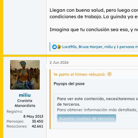
Llegan con buena salud, pero luego con
condiciones de trabajo. La guinda ya es
Imagina que tu conclusión sea esa, y 
Lord90s
,
Bruce Harper
,
miliu
y 1 persona 
R
e
a
2 Jun 2026
c
c
i
te parto el himen rebuznó:
o
n
Psyops del psoe
e
s
miliu
:
Para ver este contenido, necesitaremos 
Cronista
de terceros.
Alanordista
Para obtener información más detallada,
Registro
8 May 2013
Aceptar cookies de terceros
Mensajes
33.450
Reacciones
42.661