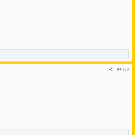
ción migrante presentan mejores resultados en salud y un mejor
zadas de la enfermedad.
 a la alimentación, y tienen peores condiciones de trabajo. La
#4.880