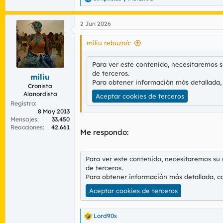
R
e
a
2 Jun 2026
c
c
i
miliu rebuznó:
o
n
Para ver este contenido, necesitaremos 
e
de terceros.
s
miliu
:
Para obtener información más detallada,
Cronista
Alanordista
Aceptar cookies de terceros
Registro
8 May 2013
Mensajes
33.450
Reacciones
42.661
Me respondo:
Para ver este contenido, necesitaremos su
de terceros.
Para obtener información más detallada, c
Aceptar cookies de terceros
Lord90s
R