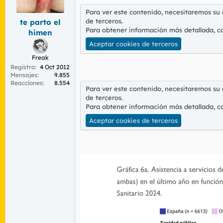
r
n
Para ver este contenido, necesitaremos su
d
i
de terceros.
te parto el
e
c
Para obtener información más detallada, c
l
i
himen
t
o
Aceptar cookies de terceros
e
m
Freak
a
Registro
4 Oct 2012
Mensajes
9.855
Reacciones
8.554
Para ver este contenido, necesitaremos su
de terceros.
Para obtener información más detallada, c
Aceptar cookies de terceros