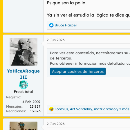
Es que son la polla.
Para ver este contenido, necesitaremos 
de terceros.
Ya sin ver el estudio la lógica te dice q
Para obtener información más detallada,
Aceptar cookies de terceros
Bruce Harper
R
e
a
2 Jun 2026
c
Ver el archivos adjunto 221472
c
i
Para ver este contenido, necesitaremos su
o
Ver el archivos adjunto 221473
de terceros.
n
Para obtener información más detallada, c
e
Ver el archivos adjunto 221474
s
YoHiceARoque
Aceptar cookies de terceros
:
III
Ojo a las conclusiones:
Freak total
Conclusiones
Registro
4 Feb 2007
La evidencia disponible, previa a la elabor
Mensajes
15.957
población nacida en el país era clara. En t
Lord90s
,
Art Vandelay
,
matriarcado
y 2 más
R
Reacciones
13.826
obstante, este nivel de salud empeora a m
e
básicos que condicionan el estado de salu
a
migrante, en condiciones de igualdad de acc
2 Jun 2026
c
barreras en el acceso debido a factores lega
c