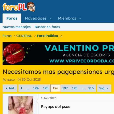
Foros
Novedades
Miembros
Nuevos mensajes
Buscar en foros
Foros
GENERAL
Foro Política
Necesitamos mas pagapensiones urg
I
F
naxo
30 Oct 2023
n
e
Ant.
1
…
194
195
196
197
198
…
215
Sig.
i
c
c
h
i
a
1 Jun 2026
a
d
Psyops del psoe
d
e
o
i